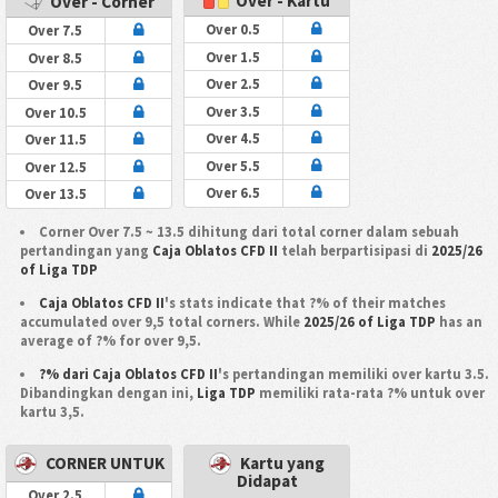
Over - Kartu
Over - Corner
Over 0.5
Over 7.5
Over 1.5
Over 8.5
Over 2.5
Over 9.5
Over 3.5
Over 10.5
Over 4.5
Over 11.5
Over 5.5
Over 12.5
Over 6.5
Over 13.5
Corner Over 7.5 ~ 13.5 dihitung dari total corner dalam sebuah
pertandingan yang
Caja Oblatos CFD II
telah berpartisipasi di
2025/26
of Liga TDP
Caja Oblatos CFD II
's stats indicate that ?% of their matches
accumulated over 9,5 total corners. While
2025/26 of Liga TDP
has an
average of ?% for over 9,5.
?% dari Caja Oblatos CFD II
's pertandingan memiliki over kartu 3.5.
Dibandingkan dengan ini,
Liga TDP
memiliki rata-rata ?% untuk over
kartu 3,5.
CORNER UNTUK
Kartu yang
Didapat
Over 2.5