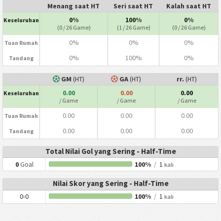
Menang saat HT
Seri saat HT
Kalah saat HT
0%
100%
0%
Keseluruhan
(0 / 26 Game)
(1 / 26 Game)
(0 / 26 Game)
0%
0%
0%
Tuan Rumah
0%
100%
0%
Tandang
GM
(HT)
GA
(HT)
rr.
(HT)
0.00
0.00
0.00
Keseluruhan
/ Game
/ Game
/ Game
0.00
0.00
0.00
Tuan Rumah
0.00
0.00
0.00
Tandang
Total Nilai Gol yang Sering - Half-Time
0
Goal
100%
/
1
kali
Nilai Skor yang Sering - Half-Time
0-0
100%
/
1
kali