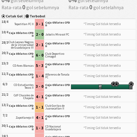
gol sebelumnya
gol setelahnya
0
0
Rata-rata
gol sebelumnya
Rata-rata
gol setelahnya
Cetak Gol
|
Terbobol
18/4
Caja Oblatos CFD
3 - 1
*Timing Gol tidak tersedia
Tepatitlan FC II
II
10/4
Caja Oblatos CFD
2 - 0
*Timing Gol tidak tersedia
Jabalis Mirasol FC
II
Club Leones Negros
28/3
Caja Oblatos CFD
2 - 1
*Timing Gol tidak tersedia
de la Universidad
II
de Guadalajara III
20/3
Caja Oblatos CFD
Club Deportivo
6 - 0
*Timing Gol tidak tersedia
II
Cimagol
15/3
Caja Oblatos CFD
5 - 3
*Timing Gol tidak tersedia
CD Aves Blancas
II
11/3
Caja Oblatos CFD
Alfareros de Tonala
1 - 4
*Timing Gol tidak tersedia
II
FC
6/3
CD Estudiantes
Caja Oblatos CFD
3 - 0
HT
FT
Tecos II
II
21/2
CdF Charales de
Caja Oblatos CFD
4 - 1
*Timing Gol tidak tersedia
Chapala
II
13/2
Caja Oblatos CFD
Club Gorilas de
1 - 1
*Timing Gol tidak tersedia
II
Juanacatlan II
7/2
Caja Oblatos CFD
4 - 1
*Timing Gol tidak tersedia
Zapotlanejo II
II
30/1
Caja Oblatos CFD
CD Nacional
1 - 3
*Timing Gol tidak tersedia
II
Guadalajara
24/1
Caja Oblatos CFD