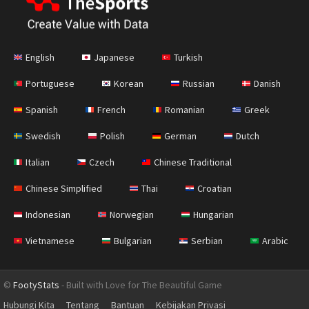
English
Japanese
Turkish
Portuguese
Korean
Russian
Danish
Spanish
French
Romanian
Greek
Swedish
Polish
German
Dutch
Italian
Czech
Chinese Traditional
Chinese Simplified
Thai
Croatian
Indonesian
Norwegian
Hungarian
Vietnamese
Bulgarian
Serbian
Arabic
©
FootyStats
- Built with Love for The Beautiful Game
Hubungi Kita
Tentang
Bantuan
Kebijakan Privasi