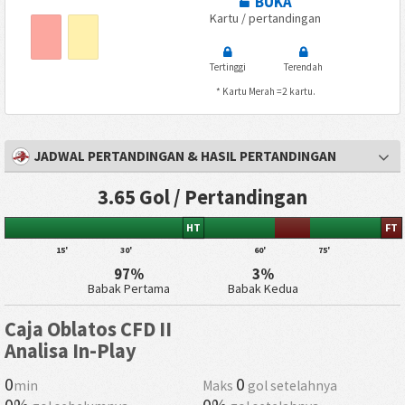
BUKA
Kartu / pertandingan
Tertinggi
Terendah
* Kartu Merah =2 kartu.
JADWAL PERTANDINGAN & HASIL PERTANDINGAN
3.65 Gol / Pertandingan
HT
FT
15'
30'
60'
75'
97%
3%
Babak Pertama
Babak Kedua
Caja Oblatos CFD II
Analisa In-Play
0
0
min
Maks
gol setelahnya
0%
0%