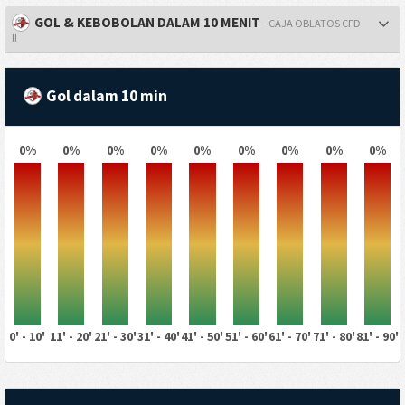
GOL & KEBOBOLAN DALAM 10 MENIT
- CAJA OBLATOS CFD
II
Gol dalam 10 min
0%
0%
0%
0%
0%
0%
0%
0%
0%
0' - 10'
11' - 20'
21' - 30'
31' - 40'
41' - 50'
51' - 60'
61' - 70'
71' - 80'
81' - 90'