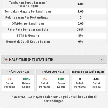
Tembakan Tepat Sasaran /
3.00
Pertandingan
8.00
Tembakan Gagal / Pertandingan
0
Pelanggaran Per Pertandingan
0.00
Offside / pertandingan
36%
Rata-Rata Penguasaan Bola
8%
BTTS & Menang
0%
Mencetak Gol di Kedua Bagian
HALF-TIME (HT) STATISTIK
FH/2H Over 0,5
FH/2H Over 1,5
Rata-rata Gol FH/2H
0
100
0
100
0
3.00
%
%
%
%
Babak
Babak
Babak
Babak
Babak
Babak
Pertama
Kedua
Pertama
Kedua
Pertama
Kedua
* Over 0.5 - 1.5 HT/2H adalah untuk gol untuk kedua tim di
pertandingan.