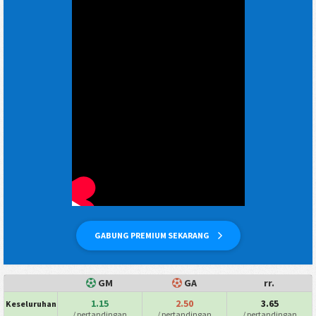
GABUNG PREMIUM SEKARANG
GM
GA
rr.
1.15
2.50
3.65
Keseluruhan
/ pertandingan
/ pertandingan
/ pertandingan