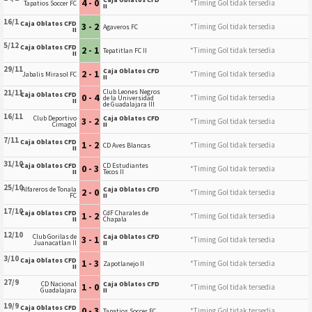
4 - 0
*Timing Gol tidak tersedia
Tapatios Soccer FC
II
16/1
Caja Oblatos CFD
3 - 2
*Timing Gol tidak tersedia
Agaveros FC
II
5/12
Caja Oblatos CFD
2 - 1
*Timing Gol tidak tersedia
Tepatitlan FC II
II
29/11
Caja Oblatos CFD
2 - 1
*Timing Gol tidak tersedia
Jabalis Mirasol FC
II
Club Leones Negros
21/11
Caja Oblatos CFD
0 - 4
*Timing Gol tidak tersedia
de la Universidad
II
de Guadalajara III
16/11
Club Deportivo
Caja Oblatos CFD
3 - 2
*Timing Gol tidak tersedia
Cimagol
II
7/11
Caja Oblatos CFD
1 - 2
*Timing Gol tidak tersedia
CD Aves Blancas
II
31/10
Caja Oblatos CFD
CD Estudiantes
0 - 3
*Timing Gol tidak tersedia
II
Tecos II
25/10
Alfareros de Tonala
Caja Oblatos CFD
2 - 0
*Timing Gol tidak tersedia
FC
II
17/10
Caja Oblatos CFD
CdF Charales de
1 - 2
*Timing Gol tidak tersedia
II
Chapala
12/10
Club Gorilas de
Caja Oblatos CFD
3 - 1
*Timing Gol tidak tersedia
Juanacatlan II
II
3/10
Caja Oblatos CFD
1 - 3
*Timing Gol tidak tersedia
Zapotlanejo II
II
27/9
CD Nacional
Caja Oblatos CFD
1 - 0
*Timing Gol tidak tersedia
Guadalajara
II
19/9
Caja Oblatos CFD
0 - 3
*Timing Gol tidak tersedia
Tapatios Soccer FC