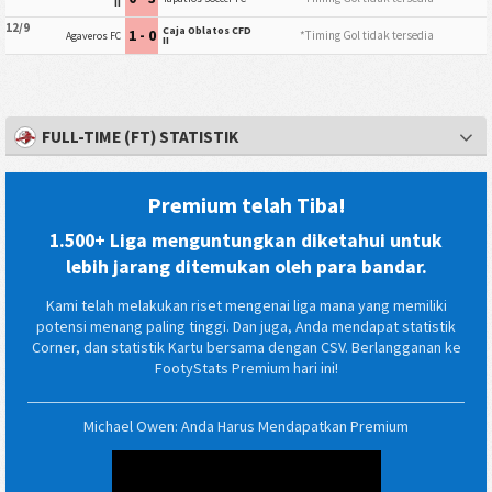
II
12/9
Caja Oblatos CFD
1 - 0
*Timing Gol tidak tersedia
Agaveros FC
II
FULL-TIME (FT) STATISTIK
Premium telah Tiba!
1.500+ Liga menguntungkan diketahui untuk
lebih jarang ditemukan oleh para bandar.
Kami telah melakukan riset mengenai liga mana yang memiliki
potensi menang paling tinggi. Dan juga, Anda mendapat statistik
Corner, dan statistik Kartu bersama dengan CSV. Berlangganan ke
FootyStats Premium hari ini!
Michael Owen: Anda Harus Mendapatkan Premium