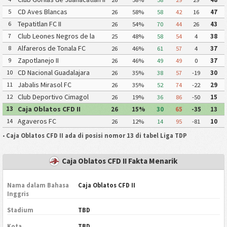
CD Aves Blancas
5
26
58%
58
42
16
47
Tepatitlan FC II
6
26
54%
70
44
26
43
Club Leones Negros de la
7
25
48%
58
54
4
38
Universidad de Guadalajara III
Alfareros de Tonala FC
8
26
46%
61
57
4
37
Zapotlanejo II
9
26
46%
49
49
0
37
CD Nacional Guadalajara
10
26
35%
38
57
-19
30
Jabalis Mirasol FC
11
26
35%
52
74
-22
29
Club Deportivo Cimagol
12
26
19%
36
86
-50
15
Caja Oblatos CFD II
13
26
15%
30
65
-35
13
Agaveros FC
14
26
12%
14
95
-81
10
•
Caja Oblatos CFD II ada di posisi nomor 13 di tabel Liga TDP
Caja Oblatos CFD II Fakta Menarik
Nama dalam Bahasa
Caja Oblatos CFD II
Inggris
Stadium
TBD
Kota
TBD