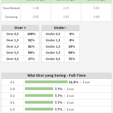
1.46
2.15
3.62
Tuan Rumah
0.85
2.85
3.69
Tandang
Over +
Under -
100%
0%
Over 0,5
Under 0,5
92%
8%
Over 1,5
Under 1,5
81%
19%
Over 2,5
Under 2,5
50%
50%
Over 3,5
Under 3,5
27%
73%
Over 4,5
Under 4,5
Nilai Skor yang Sering - Full-Time
2-1
11.5%
/
3
kali
1-0
7.7%
/
2
kali
3-2
7.7%
/
2
kali
3-1
7.7%
/
2
kali
1-3
7.7%
/
2
kali