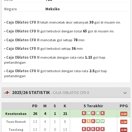
Negara
Meksiko
30
•
Caja Oblatos CFD II
telah mencetak skor sebanyak
gol di musim ini.
65
•
Caja Oblatos CFD II
gol terbobol dengan total
gol di musim ini.
78
•
Caja Oblatos CFD II
mencetak gol setiap
min
36
•
Caja Oblatos CFD II
gol terbobol setiap
min
1.15
•
Caja Oblatos CFD II
mencetak dengan rata-rata
gol tiap
pertandingan
2.5
•
Caja Oblatos CFD II
gol terbobol dengan rata-rata
gol tiap
pertandingan
2025/26 STATISTIK
- CAJA OBLATOS CFD II
PD
M
S
K
5 Terakhir
PPG
26
4
1
21
K
M
K
M
K
Keseluruhan
0.50
13
4
1
8
K
S
K
M
M
Tuan Rumah
1.00
13
0
0
13
K
K
K
K
K
Tandang
0.00