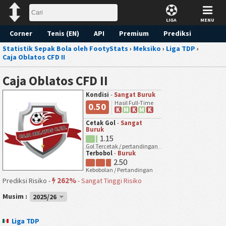
LIGA
MENU
Corner
Tenis (EN)
API
Premium
Prediksi
Statistik Sepak Bola oleh FootyStats
›
Meksiko
›
Liga TDP
›
Caja Oblatos CFD II
Caja Oblatos CFD II
Kondisi
-
Sangat Buruk
Hasil Full-Time
0.50
K
M
K
M
K
Cetak Gol
-
Sangat
Buruk
1.15
Gol Tercetak / pertandingan
Terbobol
-
Buruk
2.50
Kebobolan / Pertandingan
262%
Prediksi Risiko -
-
Sangat Tinggi Risiko
Musim :
2025/26
Liga TDP