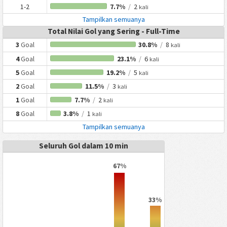
1-2
7.7%
/
2
kali
Tampilkan semuanya
Total Nilai Gol yang Sering - Full-Time
3
Goal
30.8%
/
8
kali
4
Goal
23.1%
/
6
kali
5
Goal
19.2%
/
5
kali
2
Goal
11.5%
/
3
kali
1
Goal
7.7%
/
2
kali
8
Goal
3.8%
/
1
kali
Tampilkan semuanya
Seluruh Gol dalam 10 min
67%
33%