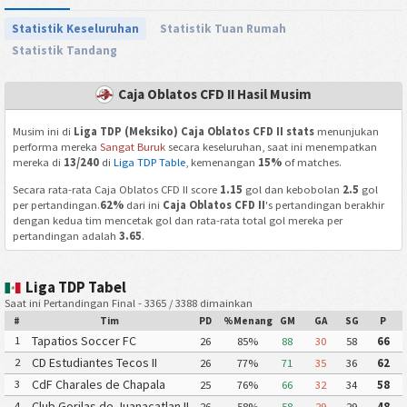
Statistik Keseluruhan
Statistik Tuan Rumah
Statistik Tandang
Caja Oblatos CFD II Hasil Musim
Musim ini di
Liga TDP (Meksiko) Caja Oblatos CFD II stats
menunjukan
performa mereka
Sangat Buruk
secara keseluruhan, saat ini menempatkan
mereka di
13/240
di
Liga TDP Table
, kemenangan
15%
of matches.
Secara rata-rata Caja Oblatos CFD II score
1.15
gol dan kebobolan
2.5
gol
per pertandingan.
62%
dari ini
Caja Oblatos CFD II
's pertandingan berakhir
dengan kedua tim mencetak gol dan rata-rata total gol mereka per
pertandingan adalah
3.65
.
Liga TDP Tabel
Saat ini Pertandingan Final - 3365 / 3388 dimainkan
#
Tim
PD
%Menang
GM
GA
SG
P
Tapatios Soccer FC
1
26
85%
88
30
58
66
CD Estudiantes Tecos II
2
26
77%
71
35
36
62
CdF Charales de Chapala
3
25
76%
66
32
34
58
Club Gorilas de Juanacatlan II
4
26
58%
58
29
29
48