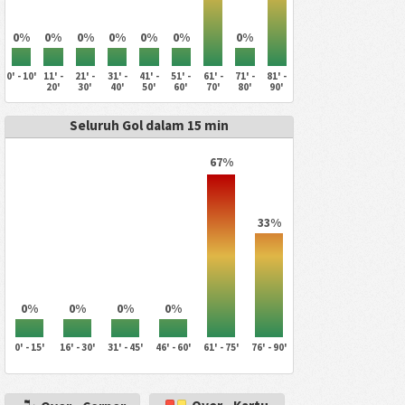
0%
0%
0%
0%
0%
0%
0%
0' - 10'
11' -
21' -
31' -
41' -
51' -
61' -
71' -
81' -
20'
30'
40'
50'
60'
70'
80'
90'
Seluruh Gol dalam 15 min
67%
33%
0%
0%
0%
0%
0' - 15'
16' - 30'
31' - 45'
46' - 60'
61' - 75'
76' - 90'