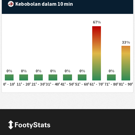
Kebobolan dalam 10 min
67%
33%
0%
0%
0%
0%
0%
0%
0%
0' - 10'
11' - 20'
21' - 30'
31' - 40'
41' - 50'
51' - 60'
61' - 70'
71' - 80'
81' - 90'