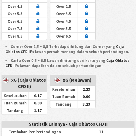
Over 4.5
Over 2.5
Over 5.5
Over 3.5
Over 6.5
Over 4.5
Over 7.5
Over 5.5
Over 8.5
Over 6.5
Corner Over 2,5 ~ 8,5 Terhadap dihitung dari Corner yang
Caja
Oblatos CFD II
's lawan pernah menang dalam sebuah pertandingan.
Kartu Over 0.5 ~ 6.5 Lawan dihitung dari kartu yang
Caja Oblatos
CFD II
's lawan dapatkan dalam sebuah pertandingan.
xG (Caja Oblatos
xG (Melawan)
CFD II)
2.23
Keseluruhan
0.17
Keseluruhan
0.00
Tuan Rumah
0.00
Tuan Rumah
3.23
Tandang
1.17
Tandang
Statistik Lainnya - Caja Oblatos CFD II
11
Tembakan Per Pertandingan