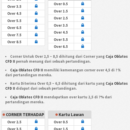
Over 0.5
Over 3.5
Over 1.5
Over 4.5
Over 2.5
Over 5.5
Over 3.5
Over 6.5
Over 4.5
Over 7.5
Over 5.5
Over 8.5
Over 6.5
Corner Untuk Over 2,5 ~ 8,5 dihitung dari Corner yang
Caja Oblatos
CFD II
pernah menang dari sebuah pertandingan.
Caja Oblatos CFD II
memiliki kemenangan corner over 4,5 di ?％
dari pertandingan mereka.
Kartu Diterima Over 0,5 ~ 6,5 dihitung dari kartu yang
Caja Oblatos
CFD II
didapat dari sebuah pertandingan.
Caja Oblatos CFD II
mendapatkan over kartu 2,5 di ?% dari
pertandingan mereka.
CORNER TERHADAP
Kartu Lawan
Over 2.5
Over 0.5
Over 3.5
Over 1.5