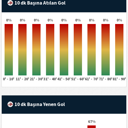
10 dk Başına Atılan Gol
0%
0%
0%
0%
0%
0%
0%
0%
0%
0' - 10'
11' - 20'
21' - 30'
31' - 40'
41' - 50'
51' - 60'
61' - 70'
71' - 80'
81' - 90'
10 dk Başına Yenen Gol
67%