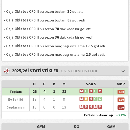
30
•
Caja Oblatos CFD II
bu sezon toplam
gol attı.
65
•
Caja Oblatos CFD II
bu sezon toplam
gol yedi.
78
•
Caja Oblatos CFD II
bu sezon
dakikada bir gol attı.
36
•
Caja Oblatos CFD II
bu sezon
dakikada bir gol yedi.
1.15
•
Caja Oblatos CFD II
bu sezon maç başı ortalama
gol attı.
2.5
•
Caja Oblatos CFD II
bu sezon maç başı ortalama
gol yedi.
2025/26 İSTATİSTİKLER
- CAJA OBLATOS CFD II
O
G
B
M
Son 5
MBP
26
4
1
21
M
G
M
G
M
Toplam
0.50
13
4
1
8
M
B
M
G
G
Ev Sahibi
1.00
13
0
0
13
M
M
M
M
M
Deplasman
0.00
+21%
Ev Sahibi Avantajı
GYM
KG
GAM