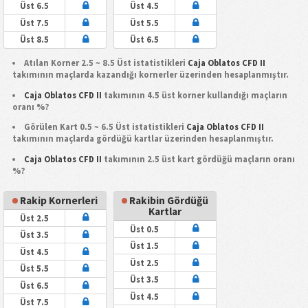
Üst 6.5
Üst 4.5
Üst 7.5
Üst 5.5
Üst 8.5
Üst 6.5
Atılan Korner 2.5 ~ 8.5 Üst istatistikleri
Caja Oblatos CFD II
takımının maçlarda kazandığı kornerler üzerinden hesaplanmıştır.
Caja Oblatos CFD II
takımının 4.5 üst korner kullandığı maçların
oranı %?
Görülen Kart 0.5 ~ 6.5 Üst istatistikleri
Caja Oblatos CFD II
takımının maçlarda gördüğü kartlar üzerinden hesaplanmıştır.
Caja Oblatos CFD II
takımının 2.5 üst kart gördüğü maçların oranı
%?
Rakip Kornerleri
Rakibin Gördüğü
Kartlar
Üst 2.5
Üst 0.5
Üst 3.5
Üst 1.5
Üst 4.5
Üst 2.5
Üst 5.5
Üst 3.5
Üst 6.5
Üst 4.5
Üst 7.5