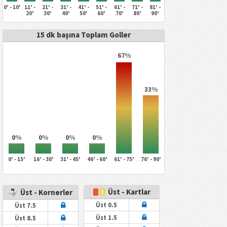
0' - 10'
11' -
21' -
31' -
41' -
51' -
61' -
71' -
81' -
20'
30'
40'
50'
60'
70'
80'
90'
15 dk başına Toplam Goller
67%
33%
0%
0%
0%
0%
0' - 15'
16' - 30'
31' - 45'
46' - 60'
61' - 75'
76' - 90'
Üst - Kartlar
Üst - Kornerler
Üst 0.5
Üst 7.5
Üst 1.5
Üst 8.5