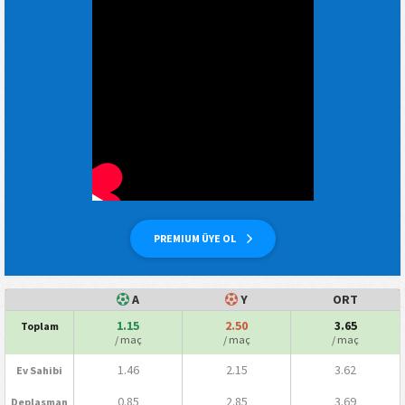
PREMIUM ÜYE OL
A
Y
ORT
1.15
2.50
3.65
Toplam
/ maç
/ maç
/ maç
1.46
2.15
3.62
Ev Sahibi
0.85
2.85
3.69
Deplasman