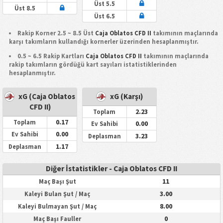
Üst 5.5
Üst 8.5
Üst 6.5
Rakip Korner 2.5 ~ 8.5 Üst
Caja Oblatos CFD II
takımının maçlarında
karşı takımların kullandığı kornerler üzerinden hesaplanmıştır.
0.5 ~ 6.5 Rakip Kartları
Caja Oblatos CFD II
takımının maçlarında
rakip takımların gördüğü kart sayıları istatistiklerinden
hesaplanmıştır.
xG (Caja Oblatos
xG (Karşı)
CFD II)
2.23
Toplam
0.17
Toplam
0.00
Ev Sahibi
0.00
Ev Sahibi
3.23
Deplasman
1.17
Deplasman
Diğer İstatistikler - Caja Oblatos CFD II
11
Maç Başı Şut
3.00
Kaleyi Bulan Şut / Maç
8.00
Kaleyi Bulmayan Şut / Maç
0
Maç Başı Fauller