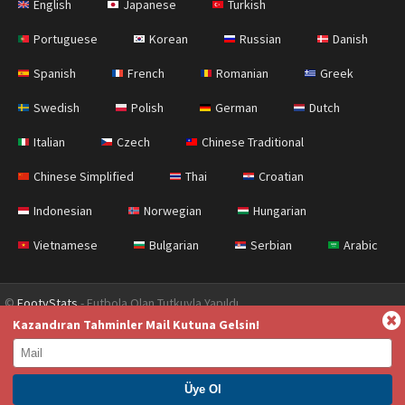
English
Japanese
Turkish
Portuguese
Korean
Russian
Danish
Spanish
French
Romanian
Greek
Swedish
Polish
German
Dutch
Italian
Czech
Chinese Traditional
Chinese Simplified
Thai
Croatian
Indonesian
Norwegian
Hungarian
Vietnamese
Bulgarian
Serbian
Arabic
©
FootyStats
- Futbola Olan Tutkuyla Yapıldı
Kazandıran Tahminler Mail Kutuna Gelsin!
İletişim
Hakkımızda
Yardım
Gizlilik Sözleşmesi
Terms & Conditions (English)
News (English)
PREMIUM ÜYE OL. HEMEN KAZAN