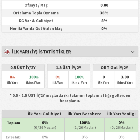
0.00
Ofsayt / Maç
36%
Ortalama Topla Oynama
8%
KG Var & Galibiyet
0%
Her İki Yarıda Gol Atılan Maç
İLK YARI (İY) İSTATISTIKLER
0.5 ÜST İY/2Y
1.5 ÜST İY/2Y
ORT Gol İY/2Y
0
100
0
100
0
3.00
%
%
%
%
İlk Yarı
İkinci Yarı
İlk Yarı
İkinci Yarı
İlk Yarı
İkinci Yarı
* 0.5 - 1.5 ÜST İY/2Y maçlarda iki takımın toplam attığı gollerden
hesaplanır.
İlk Yarı Galibiyet
İlk Yarı Berabere
İlk Yarı Yenilgi
0%
100%
0%
Toplam
(0 / 26 Maçlar)
(1 / 26 Maçlar)
(0 / 26 Maçlar)
0%
0%
0%
Ev Sahibi