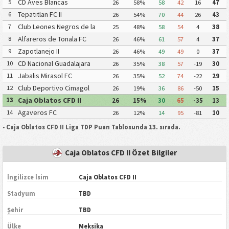
CD Aves Blancas
5
26
58%
58
42
16
47
Tepatitlan FC II
6
26
54%
70
44
26
43
Club Leones Negros de la
7
25
48%
58
54
4
38
Universidad de Guadalajara III
Alfareros de Tonala FC
8
26
46%
61
57
4
37
Zapotlanejo II
9
26
46%
49
49
0
37
CD Nacional Guadalajara
10
26
35%
38
57
-19
30
Jabalis Mirasol FC
11
26
35%
52
74
-22
29
Club Deportivo Cimagol
12
26
19%
36
86
-50
15
Caja Oblatos CFD II
13
26
15%
30
65
-35
13
Agaveros FC
14
26
12%
14
95
-81
10
•
Caja Oblatos CFD II Liga TDP Puan Tablosunda 13. sırada.
Caja Oblatos CFD II Özet Bilgiler
İngilizce İsim
Caja Oblatos CFD II
Stadyum
TBD
Şehir
TBD
Ülke
Meksika