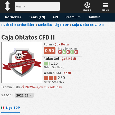
LİGLER
MENÜ
Kornerler
Tenis (EN)
API
Premium
Tahmin
Futbol İstatistikleri
›
Meksika
›
Liga TDP
›
Caja Oblatos CFD II
Caja Oblatos CFD II
Form
-
Çok Kötü
Maç Sonuçları
0.50
M
G
M
G
M
Atılan Gol
-
Çok Kötü
1.15
Atılan Gol / Maç
Yenilen Gol
-
Kötü
2.50
Yenen Gol / Maç
262%
Tahmin Riski -
-
Çok Yüksek Risk
Sezon :
2025/26
Liga TDP