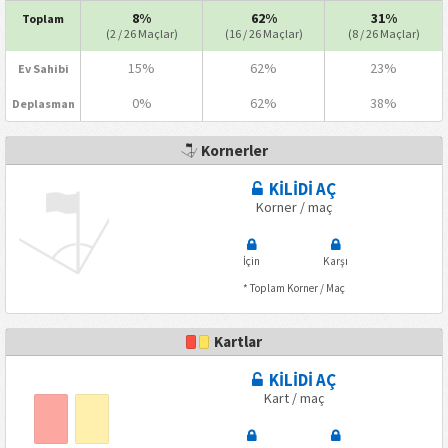
8%
62%
31%
Toplam
(2 / 26 Maçlar)
(16 / 26 Maçlar)
(8 / 26 Maçlar)
15%
62%
23%
Ev Sahibi
0%
62%
38%
Deplasman
Kornerler
KİLİDİ AÇ
Korner / maç
İçin
Karşı
* Toplam Korner / Maç
Kartlar
KİLİDİ AÇ
Kart / maç