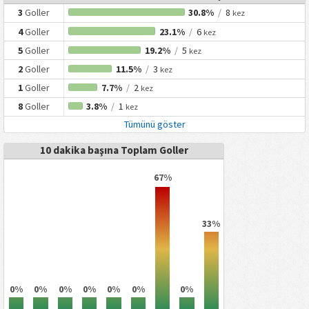
3
Goller
30.8%
/
8
kez
4
Goller
23.1%
/
6
kez
5
Goller
19.2%
/
5
kez
2
Goller
11.5%
/
3
kez
1
Goller
7.7%
/
2
kez
8
Goller
3.8%
/
1
kez
Tümünü göster
10 dakika başına Toplam Goller
67%
33%
0%
0%
0%
0%
0%
0%
0%