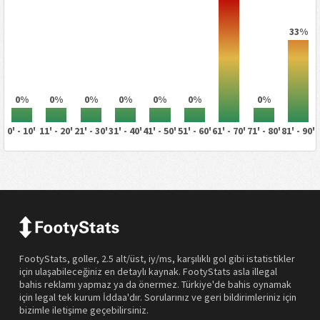
33%
0%
0%
0%
0%
0%
0%
0%
0' - 10'
11' - 20'
21' - 30'
31' - 40'
41' - 50'
51' - 60'
61' - 70'
71' - 80'
81' - 90'
FootyStats, goller, 2.5 alt/üst, iy/ms, karşılıklı gol gibi istatistikler
için ulaşabileceğiniz en detaylı kaynak. FootyStats asla illegal
bahis reklamı yapmaz ya da önermez. Türkiye'de bahis oynamak
için legal tek kurum İddaa'dır. Sorularınız ve geri bildirimleriniz için
bizimle iletişime geçebilirsiniz.