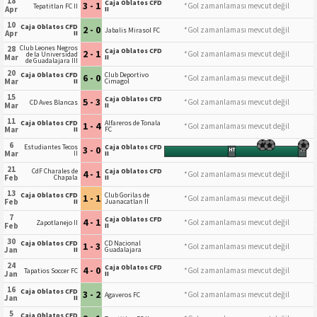
18
Caja Oblatos CFD
3 - 1
*Gol zamanlaması mevcut değil
Tepatitlan FC II
Apr
II
10
Caja Oblatos CFD
2 - 0
*Gol zamanlaması mevcut değil
Jabalis Mirasol FC
Apr
II
Club Leones Negros
28
Caja Oblatos CFD
2 - 1
*Gol zamanlaması mevcut değil
de la Universidad
Mar
II
de Guadalajara III
20
Caja Oblatos CFD
Club Deportivo
6 - 0
*Gol zamanlaması mevcut değil
Mar
II
Cimagol
15
Caja Oblatos CFD
5 - 3
*Gol zamanlaması mevcut değil
CD Aves Blancas
Mar
II
11
Caja Oblatos CFD
Alfareros de Tonala
1 - 4
*Gol zamanlaması mevcut değil
Mar
II
FC
6
Estudiantes Tecos
Caja Oblatos CFD
3 - 0
HT
FT
Mar
II
II
21
CdF Charales de
Caja Oblatos CFD
4 - 1
*Gol zamanlaması mevcut değil
Feb
Chapala
II
13
Caja Oblatos CFD
Club Gorilas de
1 - 1
*Gol zamanlaması mevcut değil
Feb
II
Juanacatlan II
7
Caja Oblatos CFD
4 - 1
*Gol zamanlaması mevcut değil
Zapotlanejo II
Feb
II
30
Caja Oblatos CFD
CD Nacional
1 - 3
*Gol zamanlaması mevcut değil
Jan
II
Guadalajara
24
Caja Oblatos CFD
4 - 0
*Gol zamanlaması mevcut değil
Tapatios Soccer FC
Jan
II
16
Caja Oblatos CFD
3 - 2
*Gol zamanlaması mevcut değil
Agaveros FC
Jan
II
5
Caja Oblatos CFD