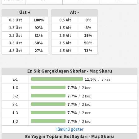
Üst +
Alt -
100%
0%
0.5 Üst
0,5 Alt
92%
8%
1.5 Üst
1.5 Alt
81%
19%
2.5 Üst
2.5 Alt
50%
50%
3.5 Üst
3.5 Alt
27%
73%
4.5 Üst
4.5 Alt
En Sık Gerçekleşen Skorlar - Maç Skoru
2-1
11.5%
/
3
kez
1-0
7.7%
/
2
kez
3-2
7.7%
/
2
kez
3-1
7.7%
/
2
kez
1-3
7.7%
/
2
kez
1-2
7.7%
/
2
kez
Tümünü göster
En Yaygın Toplam Gol Sayıları - Maç Skoru