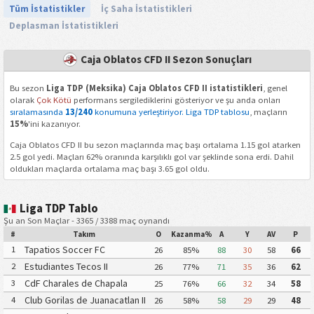
Tüm İstatistikler
İç Saha İstatistikleri
Deplasman İstatistikleri
Caja Oblatos CFD II Sezon Sonuçları
Bu sezon
Liga TDP (Meksika) Caja Oblatos CFD II istatistikleri
, genel
olarak
Çok Kötü
performans sergilediklerini gösteriyor ve şu anda onları
sıralamasında
13/240
konumuna yerleştiriyor. Liga TDP tablosu
, maçların
15%
'ini kazanıyor.
Caja Oblatos CFD II bu sezon maçlarında maç başı ortalama 1.15 gol atarken
2.5 gol yedi. Maçları 62% oranında karşılıklı gol var şeklinde sona erdi. Dahil
oldukları maçlarda ortalama maç başı 3.65 gol oldu.
Liga TDP Tablo
Şu an Son Maçlar - 3365 / 3388 maç oynandı
#
Takım
O
Kazanma%
A
Y
AV
P
Tapatios Soccer FC
1
26
85%
88
30
58
66
Estudiantes Tecos II
2
26
77%
71
35
36
62
CdF Charales de Chapala
3
25
76%
66
32
34
58
Club Gorilas de Juanacatlan II
4
26
58%
58
29
29
48