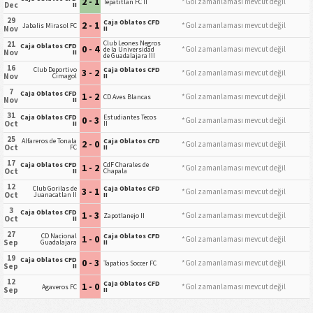
2 - 1
*Gol zamanlaması mevcut değil
Tepatitlan FC II
Dec
II
29
Caja Oblatos CFD
2 - 1
*Gol zamanlaması mevcut değil
Jabalis Mirasol FC
Nov
II
Club Leones Negros
21
Caja Oblatos CFD
0 - 4
*Gol zamanlaması mevcut değil
de la Universidad
Nov
II
de Guadalajara III
16
Club Deportivo
Caja Oblatos CFD
3 - 2
*Gol zamanlaması mevcut değil
Nov
Cimagol
II
7
Caja Oblatos CFD
1 - 2
*Gol zamanlaması mevcut değil
CD Aves Blancas
Nov
II
31
Caja Oblatos CFD
Estudiantes Tecos
0 - 3
*Gol zamanlaması mevcut değil
Oct
II
II
25
Alfareros de Tonala
Caja Oblatos CFD
2 - 0
*Gol zamanlaması mevcut değil
Oct
FC
II
17
Caja Oblatos CFD
CdF Charales de
1 - 2
*Gol zamanlaması mevcut değil
Oct
II
Chapala
12
Club Gorilas de
Caja Oblatos CFD
3 - 1
*Gol zamanlaması mevcut değil
Oct
Juanacatlan II
II
3
Caja Oblatos CFD
1 - 3
*Gol zamanlaması mevcut değil
Zapotlanejo II
Oct
II
27
CD Nacional
Caja Oblatos CFD
1 - 0
*Gol zamanlaması mevcut değil
Sep
Guadalajara
II
19
Caja Oblatos CFD
0 - 3
*Gol zamanlaması mevcut değil
Tapatios Soccer FC
Sep
II
12
Caja Oblatos CFD
1 - 0
*Gol zamanlaması mevcut değil
Agaveros FC
Sep
II