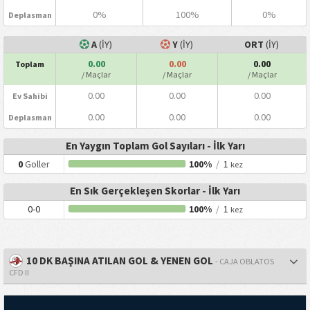
0%
100%
0%
Deplasman
A
(İY)
Y
(İY)
ORT
(İY)
0.00
0.00
0.00
Toplam
/ Maçlar
/ Maçlar
/ Maçlar
0.00
0.00
0.00
Ev Sahibi
0.00
0.00
0.00
Deplasman
En Yaygın Toplam Gol Sayıları - İlk Yarı
0
Goller
100%
/
1
kez
En Sık Gerçekleşen Skorlar - İlk Yarı
0-0
100%
/
1
kez
10 DK BAŞINA ATILAN GOL & YENEN GOL
- CAJA OBLATOS
CFD II