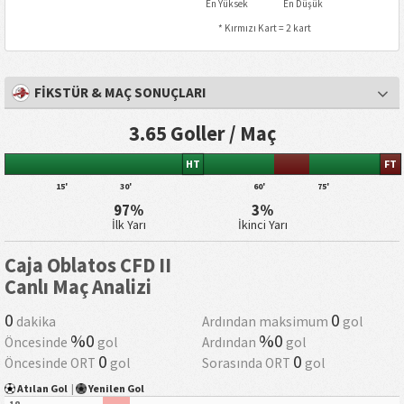
En Yüksek
En Düşük
* Kırmızı Kart = 2 kart
FİKSTÜR & MAÇ SONUÇLARI
3.65 Goller / Maç
HT
FT
15'
30'
60'
75'
97%
3%
İlk Yarı
İkinci Yarı
Caja Oblatos CFD II
Canlı Maç Analizi
0
0
dakika
Ardından maksimum
gol
%0
%0
Öncesinde
gol
Ardından
gol
0
0
Öncesinde ORT
gol
Sorasında ORT
gol
Atılan Gol
|
Yenilen Gol