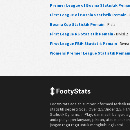
Premier League of Bosnia Statistik Pema
First League of Bosnia Statistik Pemain
- 
Bosnia Cup Statistik Pemain
- Piala
First League RS Statistik Pemain
- Divisi 2
First League FBiH Statistik Pemain
- Divisi
Womens Premier League Statistik Pemai
FootyStats adalah sumber informasi terbaik u
statistik seperti Goal, Over 2,5/Under 2,5, HT/
Statistik Dynamic In-Play, dan masih banyak lag
anda punya pertanyaan, pikiran, atau masukan
jangan ragu-ragu untuk menghubungi kami.