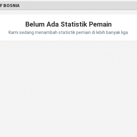
OF BOSNIA
Belum Ada Statistik Pemain
Kami sedang menambah statistik pemain di lebih banyak liga.