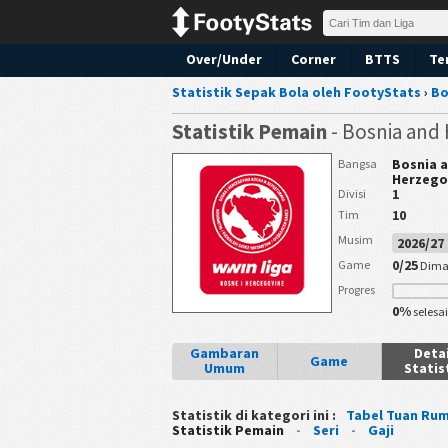
Over/Under
Corner
BTTS
Te
Statistik Sepak Bola oleh FootyStats
›
Bo
Statistik Pemain
- Bosnia and
Bosnia 
Bangsa
Herzego
1
Divisi
10
Tim
Musim
2026/2
0/25
Game
Dima
Progres
0%
selesai
Gambaran
Detai
Game
Umum
Statis
Statistik di kategori ini :
Tabel Tuan Ru
Statistik Pemain
-
Seri
-
Gaji