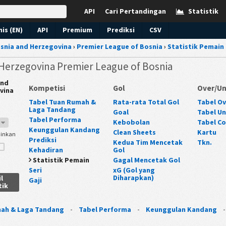
API
Cari Pertandingan
Statistik
nis (EN)
API
Premium
Prediksi
CSV
snia and Herzegovina
›
Premier League of Bosnia
›
Statistik Pemain
 Herzegovina Premier League of Bosnia
and
Kompetisi
Gol
Over/U
vina
Tabel Tuan Rumah &
Rata-rata Total Gol
Tabel Ove
Laga Tandang
Goal
Tabel Und
Tabel Performa
Kebobolan
Tabel Co
7
Keunggulan Kandang
Clean Sheets
Kartu
inkan
Prediksi
Kedua Tim Mencetak
Tkn.
Kehadiran
Gol
Statistik Pemain
Gagal Mencetak Gol
Seri
xG (Gol yang
Diharapkan)
l
Gaji
tik
mah & Laga Tandang
-
Tabel Performa
-
Keunggulan Kandang