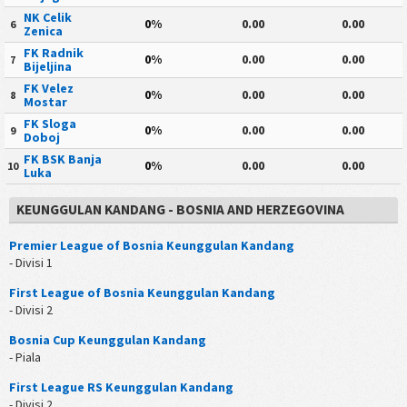
NK Celik
0%
0.00
0.00
6
Zenica
FK Radnik
0%
0.00
0.00
7
Bijeljina
FK Velez
0%
0.00
0.00
8
Mostar
FK Sloga
0%
0.00
0.00
9
Doboj
FK BSK Banja
0%
0.00
0.00
10
Luka
KEUNGGULAN KANDANG - BOSNIA AND HERZEGOVINA
Premier League of Bosnia Keunggulan Kandang
- Divisi 1
First League of Bosnia Keunggulan Kandang
- Divisi 2
Bosnia Cup Keunggulan Kandang
- Piala
First League RS Keunggulan Kandang
- Divisi 2