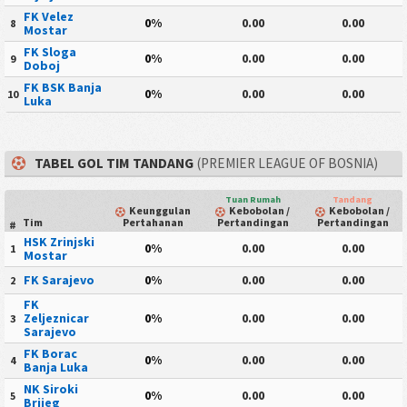
FK Velez
0%
0.00
0.00
8
Mostar
FK Sloga
0%
0.00
0.00
9
Doboj
FK BSK Banja
0%
0.00
0.00
10
Luka
TABEL GOL TIM TANDANG
(PREMIER LEAGUE OF BOSNIA)
Tuan Rumah
Tandang
Keunggulan
Kebobolan /
Kebobolan /
Tim
Pertahanan
Pertandingan
Pertandingan
#
HSK Zrinjski
0%
0.00
0.00
1
Mostar
FK Sarajevo
0%
0.00
0.00
2
FK
Zeljeznicar
0%
0.00
0.00
3
Sarajevo
FK Borac
0%
0.00
0.00
4
Banja Luka
NK Siroki
0%
0.00
0.00
5
Brijeg