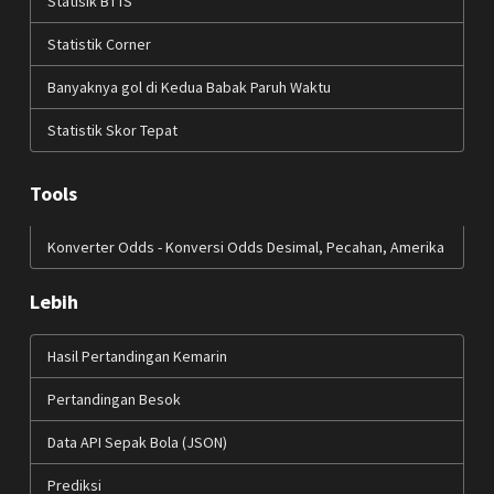
Statisik BTTS
Statistik Corner
Banyaknya gol di Kedua Babak Paruh Waktu
Statistik Skor Tepat
Tools
Konverter Odds - Konversi Odds Desimal, Pecahan, Amerika
Lebih
Hasil Pertandingan Kemarin
Pertandingan Besok
Data API Sepak Bola (JSON)
Prediksi