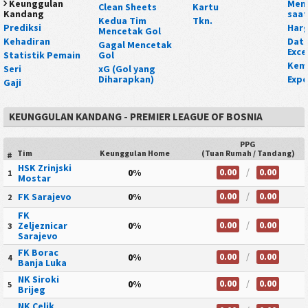
Keunggulan
Mena
Clean Sheets
Kartu
Kandang
saat
Kedua Tim
Tkn.
Prediksi
Harg
Mencetak Gol
Kehadiran
Data
Gagal Mencetak
Exce
Statistik Pemain
Gol
Kem
Seri
xG (Gol yang
Diharapkan)
Expe
Gaji
KEUNGGULAN KANDANG - PREMIER LEAGUE OF BOSNIA
PPG
Tim
Keunggulan Home
(Tuan Rumah / Tandang)
#
HSK Zrinjski
0.00
/
0.00
0%
1
Mostar
0.00
/
0.00
FK Sarajevo
0%
2
FK
0.00
/
0.00
Zeljeznicar
0%
3
Sarajevo
FK Borac
0.00
/
0.00
0%
4
Banja Luka
NK Siroki
0.00
/
0.00
0%
5
Brijeg
NK Celik