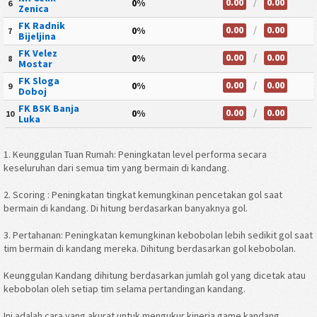
0.00
/
0.00
0%
6
Zenica
FK Radnik
0.00
/
0.00
0%
7
Bijeljina
FK Velez
0.00
/
0.00
0%
8
Mostar
FK Sloga
0.00
/
0.00
0%
9
Doboj
FK BSK Banja
0.00
/
0.00
0%
10
Luka
1. Keunggulan Tuan Rumah: Peningkatan level performa secara
keseluruhan dari semua tim yang bermain di kandang.
2. Scoring : Peningkatan tingkat kemungkinan pencetakan gol saat
bermain di kandang. Di hitung berdasarkan banyaknya gol.
3. Pertahanan: Peningkatan kemungkinan kebobolan lebih sedikit gol saat
tim bermain di kandang mereka. Dihitung berdasarkan gol kebobolan.
Keunggulan Kandang dihitung berdasarkan jumlah gol yang dicetak atau
kebobolan oleh setiap tim selama pertandingan kandang.
Ini adalah cara yang akurat untuk mengukur kinerja game kandang