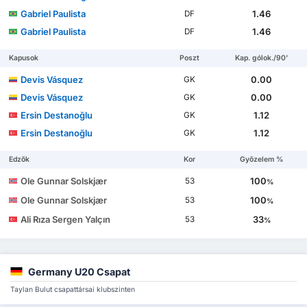
Gabriel Paulista
1.46
DF
Gabriel Paulista
1.46
DF
Kapusok
Poszt
Kap. gólok./90'
Devis Vásquez
0.00
GK
Devis Vásquez
0.00
GK
Ersin Destanoğlu
1.12
GK
Ersin Destanoğlu
1.12
GK
Edzők
Kor
Győzelem %
Ole Gunnar Solskjær
100
53
%
Ole Gunnar Solskjær
100
53
%
Ali Rıza Sergen Yalçın
33
53
%
Germany U20 Csapat
Taylan Bulut csapattársai klubszinten