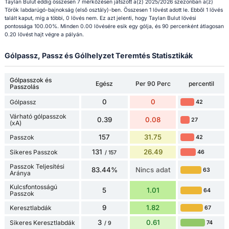
Taylan Bulut eddig összesen 7 mérkőzésen játszott a(z) 2025/2026 szezonban a(z)
Török labdarúgó-bajnokság (első osztály)-ben. Összesen 1 lövést adott le. Ebből 1 lövés
talált kaput, míg a többi, 0 lövés nem. Ez azt jelenti, hogy Taylan Bulut lövési
pontossága 100.00%. Minden 0.00 lövésére esik egy gólja, és 90 percenként átlagosan
0.20 lövést hajt végre a pályán.
Gólpassz, Passz és Gólhelyzet Teremtés Statisztikák
Gólpasszok és
Egész
Per 90 Perc
percentil
Passzolás
0
0
Gólpassz
42
Várható gólpasszok
0.39
0.08
27
(xA)
157
31.75
Passzok
42
131
26.49
Sikeres Passzok
46
/ 157
Passzok Teljesítési
83.44%
Nincs adat
63
Aránya
Kulcsfontosságú
5
1.01
64
Passzok
9
1.82
Keresztlabdák
67
3
0.61
Sikeres Keresztlabdák
74
/ 9