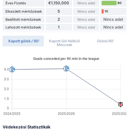
€1,150,000
Éves Fizetés
Nincs adat
80
5
Elkezdett mérkőzések
Nincs adat
10
2
Nincs adat
Beállított mérkőzések
Nincs adat
1
Nincs adat
Lehozott mérkőzések
Nincs adat
Kapott gólok / 90'
Kapott Gól Nélküli
Gólok/90'
Meccsek
Védekezési Statisztikák