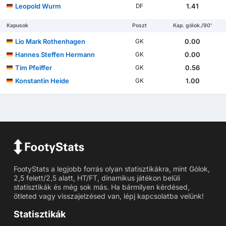
Leopold Wurm
1.41
DF
Kapusok
Poszt
Kap. gólok./90'
Lio Mark Rothenhagen
0.00
GK
Hannes Steffen Hermann
0.00
GK
Tim Pfeiffer
0.56
GK
Konstantin Heide
1.00
GK
FootyStats a legjobb forrás olyan statisztikákra, mint Gólok,
2,5 felett/2,5 alatt, HT/FT, dinamikus játékon belüli
statisztikák és még sok más. Ha bármilyen kérdésed,
ötleted vagy visszajelzésed van, lépj kapcsolatba velünk!
Statisztikák