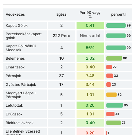
Per 90 vagy
Védekezés
Egész
percentil
%
2
0.41
Kapott Gólok
99
Percekenként kapott
222 Perc
Nincs adat
99
gólok
Kapott Gól Nélküli
4
56%
99
Meccsek
10
2.02
Belemenés
80
2
0.40
Elhárítások
27
37
7.48
Párbajok
33
17
3.44
Győztes Párbajok
23
Megnyert Légbeli
5
1.01
52
Párbajok
1
0.20
Lefutották
85
5
1.01
Elrúgások
41
2
0.40
Blokkolt lövések
74
Ellenfélnek Szerzett
1
0.20
1