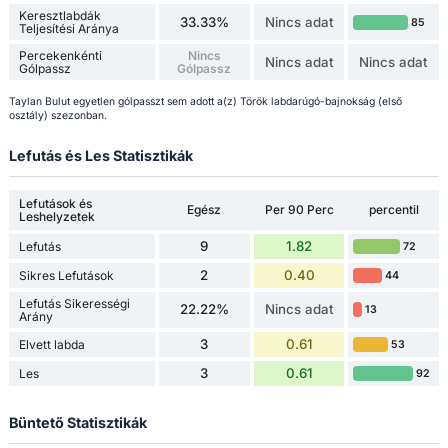
Keresztlabdák
33.33%
Nincs adat
85
Teljesítési Aránya
Percekenkénti
Nincs
Nincs adat
Nincs adat
Gólpassz
Gólpassz
Taylan Bulut egyetlen gólpasszt sem adott a(z) Török labdarúgó-bajnokság (első
osztály) szezonban.
Lefutás és Les Statisztikák
Lefutások és
Egész
Per 90 Perc
percentil
Leshelyzetek
9
1.82
Lefutás
72
2
0.40
Sikres Lefutások
44
Lefutás Sikerességi
22.22%
Nincs adat
13
Arány
3
0.61
Elvett labda
53
3
0.61
Les
92
Büntető Statisztikák