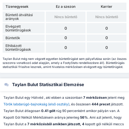
Tizenegyesek
Ez a szezon
Karrier
Büntető átváltási
Nincs bűntető
Nincs bűntető
arányok
Elvégzett
0
0
büntetőrúgások
0
0
Büntetők
Elhibázott
0
0
büntetőrúgások
Taylan Bulut még nem végzett egyetlen büntetőrúgást sem pályafutása során (az összes
szezonra vonatkozó adat alapján, amely a FootyStats rendelkezésre áll). Büntetőrúgás
statisztikái frissítve lesznek, amint hivatalos mérkőzésen elvégzett egy büntetőrúgást.
Taylan Bulut Statisztikai Elemzése
Taylan Bulut egy Hátvéd , aki ebben a szezonban
7 mérkőzésen
jelent meg
Török labdarúgó-bajnokság (első osztály)
, és összesen
444 precet
játszott.
Taylan Bulut átlagosan
0.41 gólt
rúg 90 percenként amikor pályán van. A
Kapott Gól Nélküli Mérkőzésein aránya jelenleg
56%
. Ami azt jelenti, hogy
Taylan Bulut a
7 mérkőzésből amikben játszott, 4
kapott gól nélküli meccs