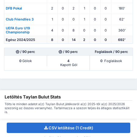
DFB Pokal
2
0
2
1
0
0
180'
Club Friendlies 3
1
0
0
1
0
0
62'
UEFA Euro U19
4
0
8
0
0
0
360'
Championship
Egész 2024/2025
8
0
14
2
0
0
692'
/ 90 perc
/ 90 perc
Foglalások / 90 perc
0
Gólok
4
0
Foglalások
Kapott Gól
Letöltés Taylan Bulut Stats
Tölts le minden adatot a(z) Taylan Bulut játékosról a(z) 2025-től a(z) 2025/2026
szezonig az összes versenyhez. Tartalmazza a szezon teljes és átlagos statisztikáit
is.
CSV letöltése (1 Credit)