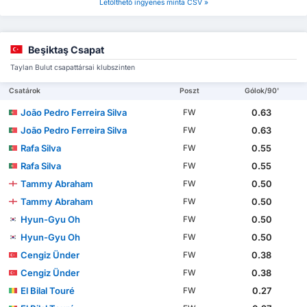
Letölthető ingyenes minta CSV »
Beşiktaş Csapat
Taylan Bulut csapattársai klubszinten
Csatárok
Poszt
Gólok/90'
João Pedro Ferreira Silva
0.63
FW
João Pedro Ferreira Silva
0.63
FW
Rafa Silva
0.55
FW
Rafa Silva
0.55
FW
Tammy Abraham
0.50
FW
Tammy Abraham
0.50
FW
Hyun-Gyu Oh
0.50
FW
Hyun-Gyu Oh
0.50
FW
Cengiz Ünder
0.38
FW
Cengiz Ünder
0.38
FW
El Bilal Touré
0.27
FW