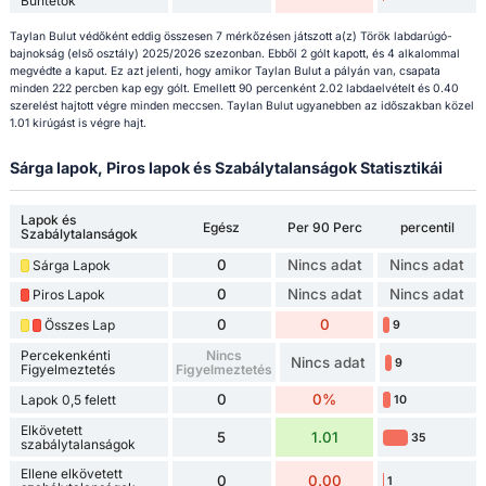
Bűntetők
Taylan Bulut védőként eddig összesen 7 mérkőzésen játszott a(z) Török labdarúgó-
bajnokság (első osztály) 2025/2026 szezonban. Ebből 2 gólt kapott, és 4 alkalommal
megvédte a kaput. Ez azt jelenti, hogy amikor Taylan Bulut a pályán van, csapata
minden 222 percben kap egy gólt. Emellett 90 percenként 2.02 labdaelvételt és 0.40
szerelést hajtott végre minden meccsen. Taylan Bulut ugyanebben az időszakban közel
1.01 kirúgást is végre hajt.
Sárga lapok, Piros lapok és Szabálytalanságok Statisztikái
Lapok és
Egész
Per 90 Perc
percentil
Szabálytalanságok
0
Nincs adat
Nincs adat
Sárga Lapok
0
Nincs adat
Nincs adat
Piros Lapok
0
0
Összes Lap
9
Percekenkénti
Nincs
Nincs adat
9
Figyelmeztetés
Figyelmeztetés
0
0%
Lapok 0,5 felett
10
Elkövetett
5
1.01
35
szabálytalanságok
Ellene elkövetett
0
0.00
1