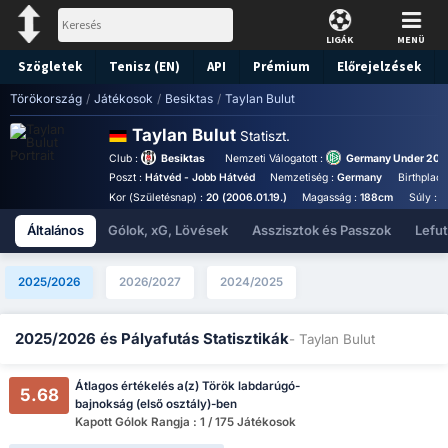
LIGÁK
MENÜ
Szögletek
Tenisz (EN)
API
Prémium
Előrejelzések
Törökország
/
Játékosok
/
Besiktas
/
Taylan Bulut
Taylan Bulut
Statiszt.
Club :
Besiktas
Nemzeti Válogatott :
Germany Under 20
Poszt :
Hátvéd - Jobb Hátvéd
Nemzetiség :
Germany
Birthplace
Kor (Születésnap) :
20 (2006.01.19.)
Magasság :
188cm
Súly :
7
Általános
Gólok, xG, Lövések
Asszisztok és Passzok
Lefu
2025/2026
2026/2027
2024/2025
2025/2026 és Pályafutás Statisztikák
- Taylan Bulut
Átlagos értékelés a(z) Török labdarúgó-
5.68
bajnokság (első osztály)-ben
Kapott Gólok Rangja : 1 / 175 Játékosok