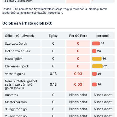
szabálytalanságok
Taylan Bulut nem kapott figyelmeztetést (sárga vagy piros lapot) a jelenlegi Török
labdarúgó-bajnokság (első osztály) szezonban.
Gólok és várható gólok (xG)
Gólok, xG, Lövések
Egész
Per 90 Perc
percentil
0
0
Szerzett Gólok
45
0
0
Gól hozzájárulás
24
0
0
Hazai gólok
56
0
0
Idegenbeli gólok
62
0.13
0.03
Várható gólok
26
Nem büntetőrúgásból
0.13
0.03
származó várható
26
gólok (npxG)
0
Nincs adat
Nincs adat
Büntetők
0
Nincs adat
Nincs adat
Mesterhármas
0
Nincs adat
Nincs adat
3 vagy több gól
0
Nincs adat
Nincs adat
2 vagy több gól