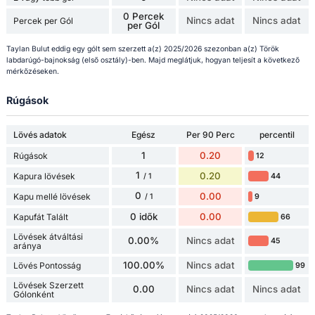
0 Percek
Nincs adat
Nincs adat
Percek per Gól
per Gól
Taylan Bulut eddig egy gólt sem szerzett a(z) 2025/2026 szezonban a(z) Török
labdarúgó-bajnokság (első osztály)-ben. Majd meglátjuk, hogyan teljesít a következő
mérkőzéseken.
Rúgások
Lövés adatok
Egész
Per 90 Perc
percentil
1
0.20
Rúgások
12
1
0.20
Kapura lövések
44
/ 1
0
0.00
Kapu mellé lövések
9
/ 1
0 idők
0.00
Kapufát Talált
66
Lövések átváltási
0.00%
Nincs adat
45
aránya
100.00%
Nincs adat
Lövés Pontosság
99
Lövések Szerzett
0.00
Nincs adat
Nincs adat
Gólonként