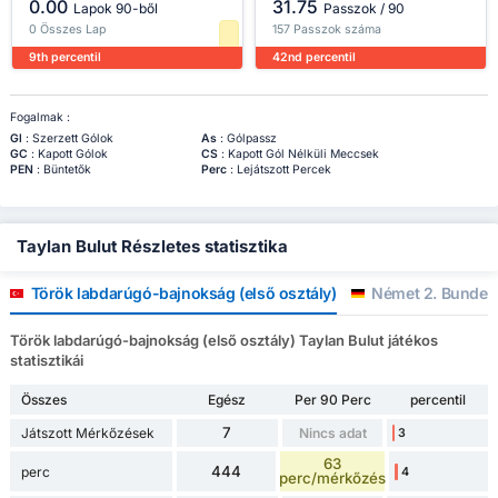
0.00
31.75
Lapok 90-ből
Passzok / 90
0 Összes Lap
157 Passzok száma
9th percentil
42nd percentil
Fogalmak :
Gl
: Szerzett Gólok
As
: Gólpassz
GC
: Kapott Gólok
CS
: Kapott Gól Nélküli Meccsek
PEN
: Büntetők
Perc
: Lejátszott Percek
Taylan Bulut Részletes statisztika
Török labdarúgó-bajnokság (első osztály)
Német 2. Bundesl
Török labdarúgó-bajnokság (első osztály) Taylan Bulut játékos
statisztikái
Összes
Egész
Per 90 Perc
percentil
7
Játszott Mérkőzések
Nincs adat
3
63
444
perc
4
perc/mérkőzés