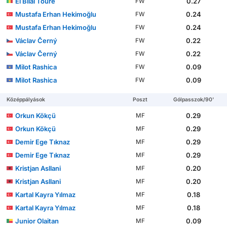
El Bilal Touré
0.27
FW
Mustafa Erhan Hekimoğlu
0.24
FW
Mustafa Erhan Hekimoğlu
0.24
FW
Václav Černý
0.22
FW
Václav Černý
0.22
FW
Milot Rashica
0.09
FW
Milot Rashica
0.09
FW
Középpályások
Poszt
Gólpasszok/90'
Orkun Kökçü
0.29
MF
Orkun Kökçü
0.29
MF
Demir Ege Tıknaz
0.29
MF
Demir Ege Tıknaz
0.29
MF
Kristjan Asllani
0.20
MF
Kristjan Asllani
0.20
MF
Kartal Kayra Yılmaz
0.18
MF
Kartal Kayra Yılmaz
0.18
MF
Junior Olaitan
0.09
MF