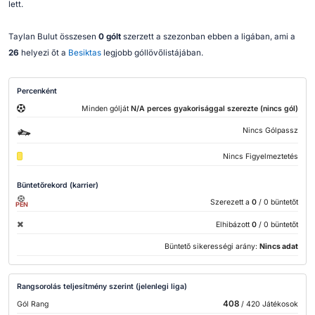
lett.
Taylan Bulut összesen
0 gólt
szerzett a szezonban ebben a ligában, ami a
26
helyezi őt a
Besiktas
legjobb góllövőlistájában.
Percenként
Minden gólját
N/A perces gyakorisággal szerezte (nincs gól)
Nincs Gólpassz
Nincs Figyelmeztetés
Büntetőrekord (karrier)
Szerezett a
0
/ 0 büntetőt
PEN
Elhibázott
0
/ 0 büntetőt
Büntető sikerességi arány:
Nincs adat
Rangsorolás teljesítmény szerint (jelenlegi liga)
408
Gól Rang
/ 420 Játékosok