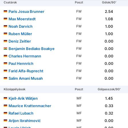
Csatárok
Poszt
Gólok/90'
Paris Josua Brunner
2.54
FW
Max Moerstedt
1.08
FW
Noah Darvich
1.00
FW
Ruben Müller
1.00
FW
Deniz Zeitler
0.00
FW
Benjamin Bediako Boakye
0.00
FW
Charles Herrmann
0.00
FW
Paul Hennrich
0.00
FW
Farid Alfa-Ruprecht
0.00
FW
Salim Amani Musah
0.00
FW
Középpályások
Poszt
Gólpasszok/90'
Kjell-Arik Wätjen
1.45
MF
Maurice Krattenmacher
0.33
MF
Rafael Lubach
0.32
MF
Arijon Ibrahimović
0.00
MF