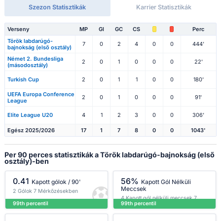
Szezon Statisztikák
Karrier Statisztikák
Verseny
MP
Gl
GC
CS
Perc
Török labdarúgó-
7
0
2
4
0
0
444'
bajnokság (első osztály)
Német 2. Bundesliga
2
0
1
0
0
0
22'
(másodosztály)
Turkish Cup
2
0
1
1
0
0
180'
UEFA Europa Conference
2
0
1
0
0
0
91'
League
Elite League U20
4
1
2
3
0
0
306'
Egész 2025/2026
17
1
7
8
0
0
1043'
Per 90 perces statisztikák a Török labdarúgó-bajnokság (első
osztály)-ben
0.41
56%
Kapott gólok / 90'
Kapott Gól Nélküli
Meccsek
2 Gólok 7 Mérkőzésekben
4 Kapott gól nélküli meccsek 7
99th percentil
99th percentil
Mérkőzésekben