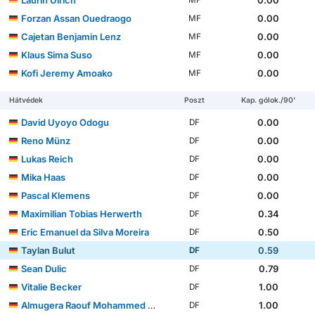
Laurin Ulrich
0.00
MF
Forzan Assan Ouedraogo
0.00
MF
Cajetan Benjamin Lenz
0.00
MF
Klaus Sima Suso
0.00
MF
Kofi Jeremy Amoako
0.00
MF
Hátvédek
Poszt
Kap. gólok./90'
David Uyoyo Odogu
0.00
DF
Reno Münz
0.00
DF
Lukas Reich
0.00
DF
Mika Haas
0.00
DF
Pascal Klemens
0.00
DF
Maximilian Tobias Herwerth
0.34
DF
Eric Emanuel da Silva Moreira
0.50
DF
Taylan Bulut
0.59
DF
Sean Dulic
0.79
DF
Vitalie Becker
1.00
DF
Almugera Raouf Mohammed Kabar
1.00
DF