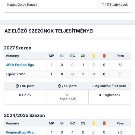
1
Kapott Gólok Rangja
/ 175 Játékosok
AZ ELŐZŐ SZEZONOK TELJESÍTMÉNYEI
2027 Szezon
Verseny
MP
Gl
GC
CS
Perc
UEFA Európa-liga
1
0
0
1
0
0
5'
Egész 2027
1
0
0
1
0
0
5'
/ 90 perc
/ 90 perc
Foglalások / 90 perc
0
Gólok
0
0
Foglalások
Kapott Gól
2024/2025 Szezon
Verseny
MP
Gl
GC
CS
Perc
Regionalliga West
1
0
4
0
0
0
90'