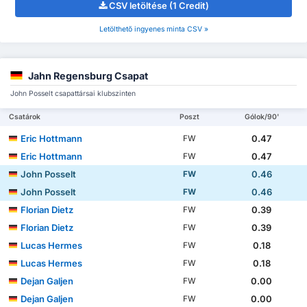
CSV letöltése (1 Credit)
Letölthető ingyenes minta CSV »
Jahn Regensburg Csapat
John Posselt csapattársai klubszinten
Csatárok
Poszt
Gólok/90'
Eric Hottmann
0.47
FW
Eric Hottmann
0.47
FW
John Posselt
0.46
FW
John Posselt
0.46
FW
Florian Dietz
0.39
FW
Florian Dietz
0.39
FW
Lucas Hermes
0.18
FW
Lucas Hermes
0.18
FW
Dejan Galjen
0.00
FW
Dejan Galjen
0.00
FW