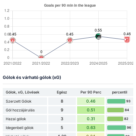
Gólok és várható gólok (xG)
Gólok, xG, Lövések
Egész
Per 90 Perc
percentil
8
0.46
Szerzett Gólok
93
9
0.51
Gól hozzájárulás
84
3
0.31
Hazai gólok
82
5
0.63
Idegenbeli gólok
96