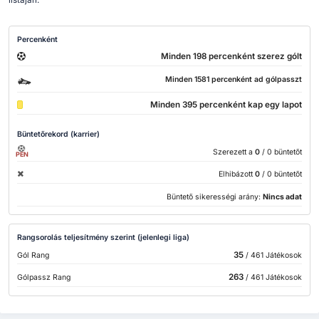
listáján.
Percenként
Minden 198 percenként szerez gólt
Minden 1581 percenként ad gólpasszt
Minden 395 percenként kap egy lapot
Büntetőrekord (karrier)
Szerezett a
0
/ 0 büntetőt
PEN
Elhibázott
0
/ 0 büntetőt
Büntető sikerességi arány:
Nincs adat
Rangsorolás teljesítmény szerint (jelenlegi liga)
35
Gól Rang
/ 461 Játékosok
263
Gólpassz Rang
/ 461 Játékosok