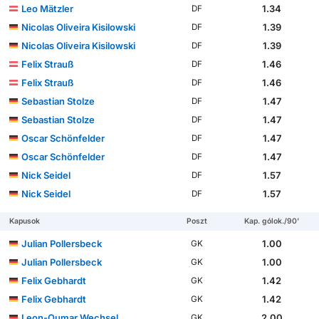
Leo Mätzler
1.34
DF
Nicolas Oliveira Kisilowski
1.39
DF
Nicolas Oliveira Kisilowski
1.39
DF
Felix Strauß
1.46
DF
Felix Strauß
1.46
DF
Sebastian Stolze
1.47
DF
Sebastian Stolze
1.47
DF
Oscar Schönfelder
1.47
DF
Oscar Schönfelder
1.47
DF
Nick Seidel
1.57
DF
Nick Seidel
1.57
DF
Kapusok
Poszt
Kap. gólok./90'
Julian Pollersbeck
1.00
GK
Julian Pollersbeck
1.00
GK
Felix Gebhardt
1.42
GK
Felix Gebhardt
1.42
GK
Leon-Oumar Wechsel
2.00
GK