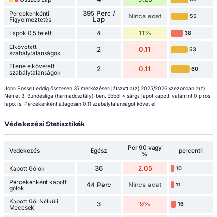
395 Perc /
Percekenkénti
Nincs adat
55
Lap
Figyelmeztetés
4
11%
Lapok 0,5 felett
38
Elkövetett
2
0.11
53
szabálytalanságok
Ellene elkövetett
2
0.11
60
szabálytalanságok
John Posselt eddig összesen 35 mérkőzésen játszott a(z) 2025/2026 szezonban a(z)
Német 3. Bundesliga (harmadosztály)-ben. Ebből 4 sárga lapot kapott, valamint 0 piros
lapot is. Percekenként átlagosan 0.11 szabálytalanságot követ el.
Védekezési Statisztikák
Per 90 vagy
Védekezés
Egész
percentil
%
36
2.05
Kapott Gólok
10
Percekenként kapott
44 Perc
Nincs adat
11
gólok
Kapott Gól Nélküli
3
9%
16
Meccsek