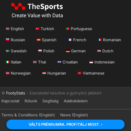
English
Turkish
Portuguese
Russian
Spanish
French
Romanian
Swedish
Polish
German
Dutch
Italian
Thai
Croatian
Indonesian
Norwegian
Hungarian
Vietnamese
©
FootyStats
- Szeretettel készítve a gyönyörű játékért
Kapcsolat
Rólunk
Segítség
Adatvédelem
Terms & Conditions (English)
News (English)
VÁLTS PRÉMIUMRA. PROFITÁLJ MOST.