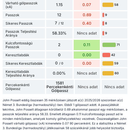
Várható gólpasszok
1.15
0.07
58
(xA)
12
0.69
Passzok
9
7
0.40
Sikeres Passzok
8
/ 12
Passzok Teljesítési
58.33%
Nincs adat
9
Aránya
Kulcsfontosságú
2
0.11
71
Passzok
0
0.00
Keresztlabdák
42
0
0.00
Sikeres Keresztlabdák
59
/ 0
Keresztlabdák
0.00%
Nincs adat
60
Teljesítési Aránya
1581
Percekenkénti
Percekenkénti
Nincs adat
Nincs adat
Gólpassz
Gólpassz
John Posselt eddig összesen 35 mérkőzésen játszott a(z) 2025/2026 szezonban a(z)
Német 3. Bundesliga (harmadosztály)-ben. Ebből 1 gólpasszt adott. A passzjátékát
tekintve, John Posselt átlagosan körülbelül 0.69 alkalommal passzol egy mérkőzésen, a
passzok teljesítési aránya 58.33. Emellett átlagosan 0.11 kulcsfontosságú passzt ad le
minden mérkőzésen, amelyek komoly gólhelyzetekhez vezetnek. Összességében John
Posselt várható gólpassz (xA) kimenetele 0.07 90 percenként. Ez a statisztika a Német
3. Bundesliga (harmadosztály) játékosainak 58 százalékánál jobb helyezést biztosítja.