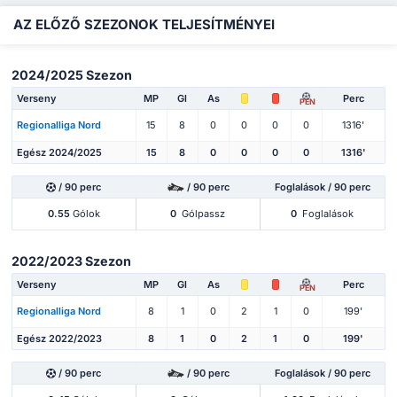
AZ ELŐZŐ SZEZONOK TELJESÍTMÉNYEI
2024/2025 Szezon
Verseny
MP
Gl
As
Perc
PEN
Regionalliga Nord
15
8
0
0
0
0
1316'
Egész 2024/2025
15
8
0
0
0
0
1316'
/ 90 perc
/ 90 perc
Foglalások / 90 perc
0.55
Gólok
0
Gólpassz
0
Foglalások
2022/2023 Szezon
Verseny
MP
Gl
As
Perc
PEN
Regionalliga Nord
8
1
0
2
1
0
199'
Egész 2022/2023
8
1
0
2
1
0
199'
/ 90 perc
/ 90 perc
Foglalások / 90 perc