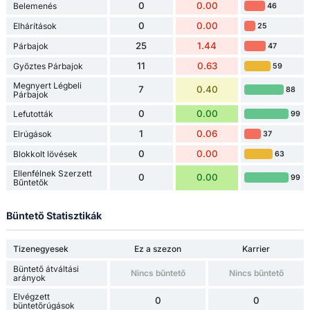
0
0.00
Belemenés
46
0
0.00
Elhárítások
25
25
1.44
Párbajok
47
11
0.63
Győztes Párbajok
59
Megnyert Légbeli
7
0.40
88
Párbajok
0
0.00
Lefutották
99
1
0.06
Elrúgások
37
0
0.00
Blokkolt lövések
63
Ellenfélnek Szerzett
0
0.00
99
Bűntetők
Büntető Statisztikák
Tizenegyesek
Ez a szezon
Karrier
Büntető átváltási
Nincs bűntető
Nincs bűntető
arányok
Elvégzett
0
0
büntetőrúgások