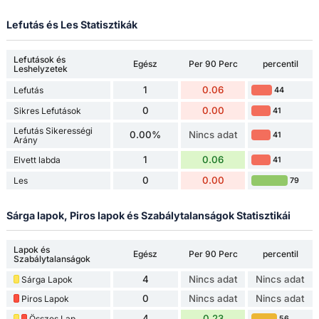
Lefutás és Les Statisztikák
Lefutások és
Egész
Per 90 Perc
percentil
Leshelyzetek
1
0.06
Lefutás
44
0
0.00
Sikres Lefutások
41
Lefutás Sikerességi
0.00%
Nincs adat
41
Arány
1
0.06
Elvett labda
41
0
0.00
Les
79
Sárga lapok, Piros lapok és Szabálytalanságok Statisztikái
Lapok és
Egész
Per 90 Perc
percentil
Szabálytalanságok
4
Nincs adat
Nincs adat
Sárga Lapok
0
Nincs adat
Nincs adat
Piros Lapok
4
0.23
Összes Lap
56