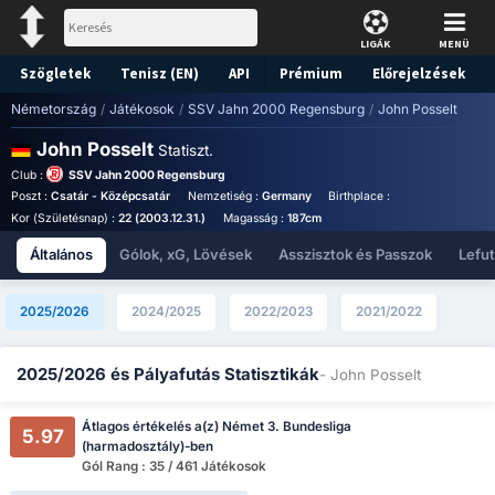
LIGÁK
MENÜ
Szögletek
Tenisz (EN)
API
Prémium
Előrejelzések
Németország
/
Játékosok
/
SSV Jahn 2000 Regensburg
/
John Posselt
John Posselt
Statiszt.
Club :
SSV Jahn 2000 Regensburg
Poszt :
Csatár - Középcsatár
Nemzetiség :
Germany
Birthplace :
Germany - Germa
Kor (Születésnap) :
22 (2003.12.31.)
Magasság :
187cm
Általános
Gólok, xG, Lövések
Asszisztok és Passzok
Lefu
2025/2026
2024/2025
2022/2023
2021/2022
2025/2026 és Pályafutás Statisztikák
- John Posselt
Átlagos értékelés a(z) Német 3. Bundesliga
5.97
(harmadosztály)-ben
Gól Rang : 35 / 461 Játékosok