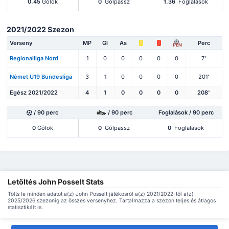
0.45
Gólok
0
Gólpassz
1.36
Foglalások
2021/2022 Szezon
Verseny
MP
Gl
As
Perc
PEN
Regionalliga Nord
1
0
0
0
0
0
7'
Német U19 Bundesliga
3
1
0
0
0
0
201'
Egész 2021/2022
4
1
0
0
0
0
208'
/ 90 perc
/ 90 perc
Foglalások / 90 perc
0
Gólok
0
Gólpassz
0
Foglalások
Letöltés John Posselt Stats
Tölts le minden adatot a(z) John Posselt játékosról a(z) 2021/2022-től a(z)
2025/2026 szezonig az összes versenyhez. Tartalmazza a szezon teljes és átlagos
statisztikáit is.