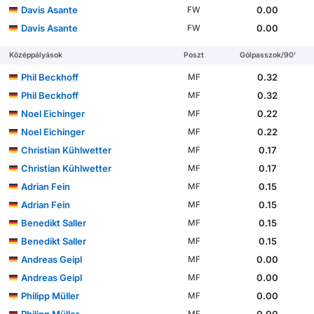
Davis Asante
0.00
FW
Davis Asante
0.00
FW
Középpályások
Poszt
Gólpasszok/90'
Phil Beckhoff
0.32
MF
Phil Beckhoff
0.32
MF
Noel Eichinger
0.22
MF
Noel Eichinger
0.22
MF
Christian Kühlwetter
0.17
MF
Christian Kühlwetter
0.17
MF
Adrian Fein
0.15
MF
Adrian Fein
0.15
MF
Benedikt Saller
0.15
MF
Benedikt Saller
0.15
MF
Andreas Geipl
0.00
MF
Andreas Geipl
0.00
MF
Philipp Müller
0.00
MF