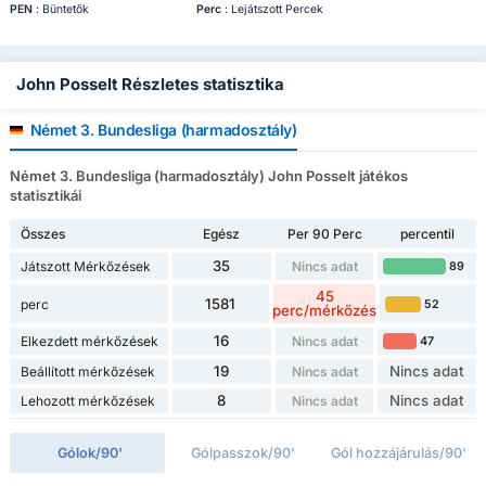
PEN
: Büntetők
Perc
: Lejátszott Percek
John Posselt Részletes statisztika
Német 3. Bundesliga (harmadosztály)
Német 3. Bundesliga (harmadosztály) John Posselt játékos
statisztikái
Összes
Egész
Per 90 Perc
percentil
35
Játszott Mérkőzések
Nincs adat
89
45
1581
perc
52
perc/mérkőzés
16
Elkezdett mérkőzések
Nincs adat
47
19
Nincs adat
Beállított mérkőzések
Nincs adat
8
Nincs adat
Lehozott mérkőzések
Nincs adat
Gólok/90'
Gólpasszok/90'
Gól hozzájárulás/90'