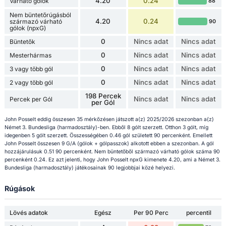
4.20
0.24
Várható gólok
88
Nem büntetőrúgásból
4.20
0.24
származó várható
90
gólok (npxG)
0
Nincs adat
Nincs adat
Büntetők
0
Nincs adat
Nincs adat
Mesterhármas
0
Nincs adat
Nincs adat
3 vagy több gól
0
Nincs adat
Nincs adat
2 vagy több gól
198 Percek
Nincs adat
Nincs adat
Percek per Gól
per Gól
John Posselt eddig összesen 35 mérkőzésen játszott a(z) 2025/2026 szezonban a(z)
Német 3. Bundesliga (harmadosztály)-ben. Ebből 8 gólt szerzett. Otthon 3 gólt, míg
idegenben 5 gólt szerzett. Összességében 0.46 gól született 90 percenként. Emellett
John Posselt összesen 9 G/A (gólok + gólpasszok) alkotott ebben a szezonban. A gól
hozzájárulásuk 0.51 90 percenként. Nem büntetőből származó várható gólok száma 90
percenként 0.24. Ez azt jelenti, hogy John Posselt npxG kimenete 4.20, ami a Német 3.
Bundesliga (harmadosztály) játékosainak 90 legjobbjai közé helyezi.
Rúgások
Lövés adatok
Egész
Per 90 Perc
percentil