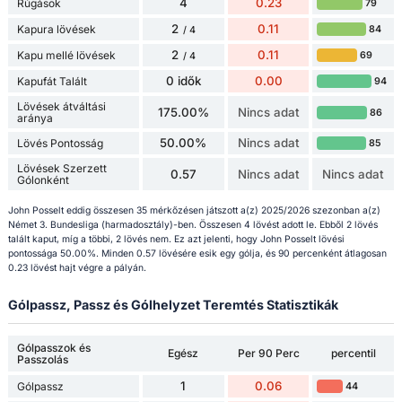
4
0.23
Rúgások
79
2
0.11
Kapura lövések
84
/ 4
2
0.11
Kapu mellé lövések
69
/ 4
0 idők
0.00
Kapufát Talált
94
Lövések átváltási
175.00%
Nincs adat
86
aránya
50.00%
Nincs adat
Lövés Pontosság
85
Lövések Szerzett
0.57
Nincs adat
Nincs adat
Gólonként
John Posselt eddig összesen 35 mérkőzésen játszott a(z) 2025/2026 szezonban a(z)
Német 3. Bundesliga (harmadosztály)-ben. Összesen 4 lövést adott le. Ebből 2 lövés
talált kaput, míg a többi, 2 lövés nem. Ez azt jelenti, hogy John Posselt lövési
pontossága 50.00%. Minden 0.57 lövésére esik egy gólja, és 90 percenként átlagosan
0.23 lövést hajt végre a pályán.
Gólpassz, Passz és Gólhelyzet Teremtés Statisztikák
Gólpasszok és
Egész
Per 90 Perc
percentil
Passzolás
1
0.06
Gólpassz
44