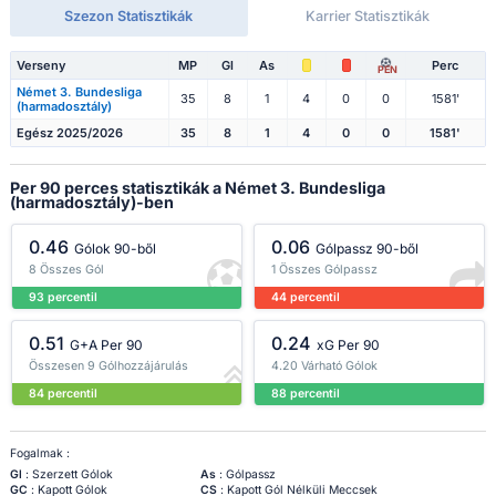
Szezon Statisztikák
Karrier Statisztikák
Verseny
MP
Gl
As
Perc
PEN
Német 3. Bundesliga
35
8
1
4
0
0
1581'
(harmadosztály)
Egész 2025/2026
35
8
1
4
0
0
1581'
Per 90 perces statisztikák a Német 3. Bundesliga
(harmadosztály)-ben
0.46
0.06
Gólok 90-ből
Gólpassz 90-ből
8 Összes Gól
1 Összes Gólpassz
93 percentil
44 percentil
0.51
0.24
G+A Per 90
xG Per 90
Összesen 9 Gólhozzájárulás
4.20 Várható Gólok
84 percentil
88 percentil
Fogalmak :
Gl
: Szerzett Gólok
As
: Gólpassz
GC
: Kapott Gólok
CS
: Kapott Gól Nélküli Meccsek