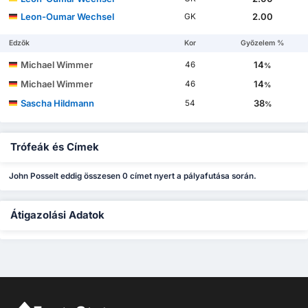
Leon-Oumar Wechsel
2.00
GK
Edzők
Kor
Győzelem %
Michael Wimmer
14
46
%
Michael Wimmer
14
46
%
Sascha Hildmann
38
54
%
Trófeák és Címek
John Posselt eddig összesen 0 címet nyert a pályafutása során.
Átigazolási Adatok