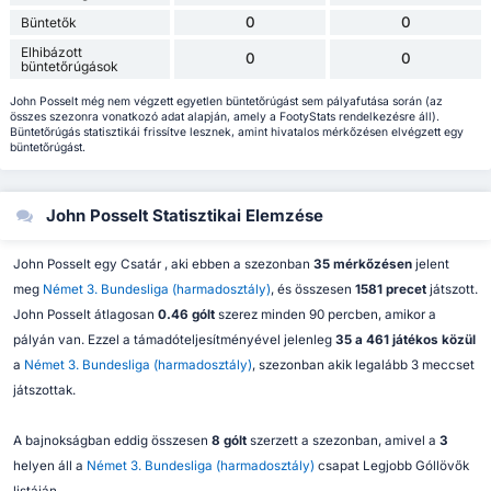
0
0
Büntetők
Elhibázott
0
0
büntetőrúgások
John Posselt még nem végzett egyetlen büntetőrúgást sem pályafutása során (az
összes szezonra vonatkozó adat alapján, amely a FootyStats rendelkezésre áll).
Büntetőrúgás statisztikái frissítve lesznek, amint hivatalos mérkőzésen elvégzett egy
büntetőrúgást.
John Posselt Statisztikai Elemzése
John Posselt egy Csatár , aki ebben a szezonban
35 mérkőzésen
jelent
meg
Német 3. Bundesliga (harmadosztály)
, és összesen
1581 precet
játszott.
John Posselt átlagosan
0.46 gólt
szerez minden 90 percben, amikor a
pályán van. Ezzel a támadóteljesítményével jelenleg
35 a 461 játékos közül
a
Német 3. Bundesliga (harmadosztály)
, szezonban akik legalább 3 meccset
játszottak.
A bajnokságban eddig összesen
8 gólt
szerzett a szezonban, amivel a
3
helyen áll a
Német 3. Bundesliga (harmadosztály)
csapat Legjobb Góllövők