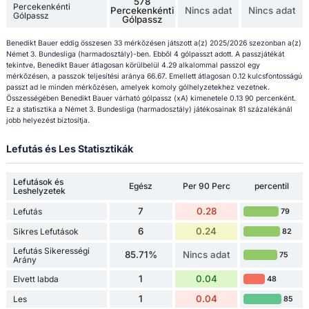
578
Percekenkénti
Percekenkénti
Nincs adat
Nincs adat
Gólpassz
Gólpassz
Benedikt Bauer eddig összesen 33 mérkőzésen játszott a(z) 2025/2026 szezonban a(z)
Német 3. Bundesliga (harmadosztály)-ben. Ebből 4 gólpasszt adott. A passzjátékát
tekintve, Benedikt Bauer átlagosan körülbelül 4.29 alkalommal passzol egy
mérkőzésen, a passzok teljesítési aránya 66.67. Emellett átlagosan 0.12 kulcsfontosságú
passzt ad le minden mérkőzésen, amelyek komoly gólhelyzetekhez vezetnek.
Összességében Benedikt Bauer várható gólpassz (xA) kimenetele 0.13 90 percenként.
Ez a statisztika a Német 3. Bundesliga (harmadosztály) játékosainak 81 százalékánál
jobb helyezést biztosítja.
Lefutás és Les Statisztikák
Lefutások és
Egész
Per 90 Perc
percentil
Leshelyzetek
7
0.28
Lefutás
79
6
0.24
Sikres Lefutások
82
Lefutás Sikerességi
85.71%
Nincs adat
75
Arány
1
0.04
Elvett labda
48
1
0.04
Les
85