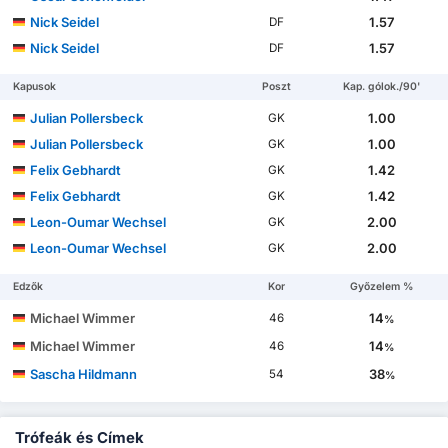
Nick Seidel
1.57
DF
Nick Seidel
1.57
DF
Kapusok
Poszt
Kap. gólok./90'
Julian Pollersbeck
1.00
GK
Julian Pollersbeck
1.00
GK
Felix Gebhardt
1.42
GK
Felix Gebhardt
1.42
GK
Leon-Oumar Wechsel
2.00
GK
Leon-Oumar Wechsel
2.00
GK
Edzők
Kor
Győzelem %
Michael Wimmer
14
46
%
Michael Wimmer
14
46
%
Sascha Hildmann
38
54
%
Trófeák és Címek