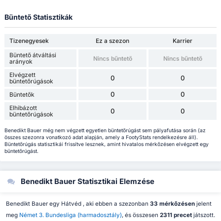
Büntető Statisztikák
Tizenegyesek
Ez a szezon
Karrier
Büntető átváltási
Nincs bűntető
Nincs bűntető
arányok
Elvégzett
0
0
büntetőrúgások
0
0
Büntetők
Elhibázott
0
0
büntetőrúgások
Benedikt Bauer még nem végzett egyetlen büntetőrúgást sem pályafutása során (az
összes szezonra vonatkozó adat alapján, amely a FootyStats rendelkezésre áll).
Büntetőrúgás statisztikái frissítve lesznek, amint hivatalos mérkőzésen elvégzett egy
büntetőrúgást.
Benedikt Bauer Statisztikai Elemzése
Benedikt Bauer egy Hátvéd , aki ebben a szezonban
33 mérkőzésen
jelent
meg
Német 3. Bundesliga (harmadosztály)
, és összesen
2311 precet
játszott.