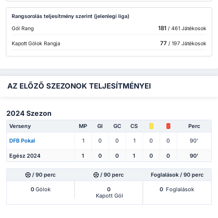
Rangsorolás teljesítmény szerint (jelenlegi liga)
181
Gól Rang
/ 461 Játékosok
77
Kapott Gólok Rangja
/ 197 Játékosok
AZ ELŐZŐ SZEZONOK TELJESÍTMÉNYEI
2024 Szezon
Verseny
MP
Gl
GC
CS
Perc
DFB Pokal
1
0
0
1
0
0
90'
Egész 2024
1
0
0
1
0
0
90'
/ 90 perc
/ 90 perc
Foglalások / 90 perc
0
Gólok
0
0
Foglalások
Kapott Gól