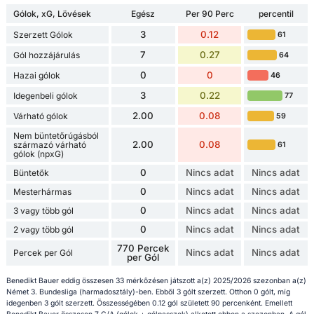
Gólok, xG, Lövések
Egész
Per 90 Perc
percentil
3
0.12
Szerzett Gólok
61
7
0.27
Gól hozzájárulás
64
0
0
Hazai gólok
46
3
0.22
Idegenbeli gólok
77
2.00
0.08
Várható gólok
59
Nem büntetőrúgásból
2.00
0.08
származó várható
61
gólok (npxG)
0
Nincs adat
Nincs adat
Büntetők
0
Nincs adat
Nincs adat
Mesterhármas
0
Nincs adat
Nincs adat
3 vagy több gól
0
Nincs adat
Nincs adat
2 vagy több gól
770 Percek
Nincs adat
Nincs adat
Percek per Gól
per Gól
Benedikt Bauer eddig összesen 33 mérkőzésen játszott a(z) 2025/2026 szezonban a(z)
Német 3. Bundesliga (harmadosztály)-ben. Ebből 3 gólt szerzett. Otthon 0 gólt, míg
idegenben 3 gólt szerzett. Összességében 0.12 gól született 90 percenként. Emellett