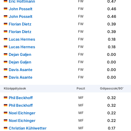
Eric Hottmann
0.47
FW
John Posselt
0.46
FW
John Posselt
0.46
FW
Florian Dietz
0.39
FW
Florian Dietz
0.39
FW
Lucas Hermes
0.18
FW
Lucas Hermes
0.18
FW
Dejan Galjen
0.00
FW
Dejan Galjen
0.00
FW
Davis Asante
0.00
FW
Davis Asante
0.00
FW
Középpályások
Poszt
Gólpasszok/90'
Phil Beckhoff
0.32
MF
Phil Beckhoff
0.32
MF
Noel Eichinger
0.22
MF
Noel Eichinger
0.22
MF
Christian Kühlwetter
0.17
MF