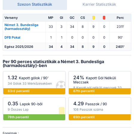
Szezon Statisztikák
Karrier Statisztikák
Verseny
MP
Gl
GC
CS
Perc
Német 3. Bundesliga
33
3
34
8
9
0
2311'
(harmadosztály)
DFB Pokal
1
1
0
0
0
0
90'
Egész 2025/2026
34
4
34
8
9
0
2401'
Per 90 perces statisztikák a Német 3. Bundesliga
(harmadosztály)-ben
1.32
24%
Kapott gólok / 90'
Kapott Gól Nélküli
Meccsek
34 Gólok 33 Mérkőzésekben
8 Kapott gól nélküli meccsek 33
63rd percentil
67th percentil
Mérkőzésekben
0.35
4.29
Lapok 90-ből
Passzok / 90
9 Összes Lap
108 Passzok száma
78th percentil
65th percentil
Fogalmak :