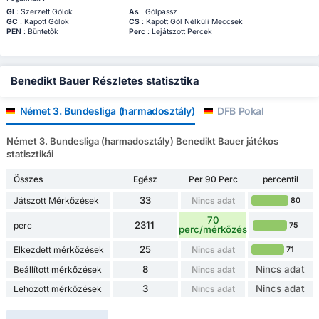
Gl
: Szerzett Gólok
As
: Gólpassz
GC
: Kapott Gólok
CS
: Kapott Gól Nélküli Meccsek
PEN
: Büntetők
Perc
: Lejátszott Percek
Benedikt Bauer Részletes statisztika
Német 3. Bundesliga (harmadosztály)
DFB Pokal
Német 3. Bundesliga (harmadosztály) Benedikt Bauer játékos
statisztikái
Összes
Egész
Per 90 Perc
percentil
33
Játszott Mérkőzések
Nincs adat
80
70
2311
perc
75
perc/mérkőzés
25
Elkezdett mérkőzések
Nincs adat
71
8
Nincs adat
Beállított mérkőzések
Nincs adat
3
Nincs adat
Lehozott mérkőzések
Nincs adat