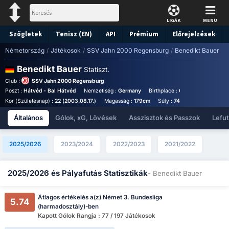
LIGÁK
MENÜ
Szögletek
Tenisz (EN)
API
Prémium
Előrejelzések
Németország
/
Játékosok
/
SSV Jahn 2000 Regensburg
/
Benedikt Bauer
Benedikt Bauer
Statiszt.
Club :
SSV Jahn 2000 Regensburg
Poszt :
Hátvéd - Bal Hátvéd
Nemzetiség :
Germany
Birthplace :
Germany - German
Kor (Születésnap) :
22 (2003.08.17.)
Magasság :
179cm
Súly :
74kg
Általános
Gólok, xG, Lövések
Asszisztok és Passzok
Lefu
2025/2026
2023/2024
2022/2023
2021/2022
2025/2026 és Pályafutás Statisztikák
- Benedikt Bauer
Átlagos értékelés a(z) Német 3. Bundesliga
5.74
(harmadosztály)-ben
Kapott Gólok Rangja : 77 / 197 Játékosok