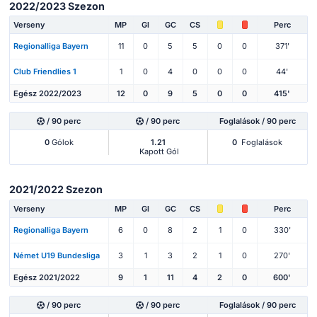
2022/2023 Szezon
Verseny
MP
Gl
GC
CS
Perc
Regionalliga Bayern
11
0
5
5
0
0
371'
Club Friendlies 1
1
0
4
0
0
0
44'
Egész 2022/2023
12
0
9
5
0
0
415'
/ 90 perc
/ 90 perc
Foglalások / 90 perc
0
Gólok
1.21
0
Foglalások
Kapott Gól
2021/2022 Szezon
Verseny
MP
Gl
GC
CS
Perc
Regionalliga Bayern
6
0
8
2
1
0
330'
Német U19 Bundesliga
3
1
3
2
1
0
270'
Egész 2021/2022
9
1
11
4
2
0
600'
/ 90 perc
/ 90 perc
Foglalások / 90 perc