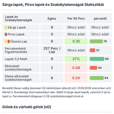
Sárga lapok, Piros lapok és Szabálytalanságok Statisztikái
Lapok és
Egész
Per 90 Perc
percentil
Szabálytalanságok
9
Nincs adat
Nincs adat
Sárga Lapok
0
Nincs adat
Nincs adat
Piros Lapok
9
0.35
Összes Lap
78
257 Perc /
Percekenkénti
Nincs adat
32
Lap
Figyelmeztetés
9
27%
Lapok 0,5 felett
88
Elkövetett
2
0.08
44
szabálytalanságok
Ellene elkövetett
6
0.24
84
szabálytalanságok
Benedikt Bauer eddig összesen 33 mérkőzésen játszott a(z) 2025/2026 szezonban a(z)
Német 3. Bundesliga (harmadosztály)-ben. Ebből 9 sárga lapot kapott, valamint 0 piros
lapot is. Percekenként átlagosan 0.08 szabálytalanságot követ el.
Gólok és várható gólok (xG)