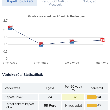
Kapott gólok / 90'
Kapott Gól Nélküli
Gólok/90'
Meccsek
Védekezési Statisztikák
Per 90 vagy
Védekezés
Egész
percentil
%
34
1.32
Kapott Gólok
63
Percekenként kapott
68 Perc
Nincs adat
63
gólok