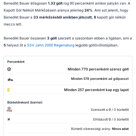
Benedikt Bauer átlagosan
1.32 gólt
rúg 90 percenként amikor pályán van. A
Kapott Gól Nélküli Mérkőzésein aránya jelenleg
24%
. Ami azt jelenti, hogy
Benedikt Bauer a
33 mérkőzésből amikben játszott, 8
kapott gól nélküli
meccs lett.
Benedikt Bauer összesen
3 gólt
szerzett a szezonban ebben a ligában, ami a
5
helyezi őt a
SSV Jahn 2000 Regensburg
legjobb góllövőlistájában.
Percenként
Minden 770 percenként szerez gólt
Minden 578 percenként ad gólpasszt
Minden 257 percenként kap egy lapot
Büntetőrekord (karrier)
Szerezett a
0
/ 0 büntetőt
PEN
Elhibázott
0
/ 0 büntetőt
Büntető sikerességi arány:
Nincs adat