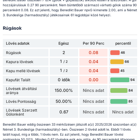
Benedikt Bauer összesen 7 G/A (gólok + gólpasszok) alkotott ebben a szezonban. A gól
hozzájárulásuk 0.27 90 percenként. Nem büntetőből származó várható gólok száma 90
percenként 0.08. Ez azt jelenti, hogy Benedikt Bauer npxG kimenete 2.00, ami a Német
3. Bundesliga (harmadosztály) játékosainak 61 legjobbjai közé helyezi.
Rúgások
Lövés adatok
Egész
Per 90 Perc
percentil
2
0.08
Rúgások
46
1
0.04
Kapura lövések
66
/ 2
1
0.04
Kapu mellé lövések
45
/ 2
0 idők
0.00
Kapufát Talált
94
Lövések átváltási
150.00%
Nincs adat
84
aránya
50.00%
Nincs adat
Lövés Pontosság
85
Lövések Szerzett
0.67
Nincs adat
Nincs adat
Gólonként
Benedikt Bauer eddig összesen 33 mérkőzésen játszott a(z) 2025/2026 szezonban a(z)
Német 3. Bundesliga (harmadosztály)-ben. Összesen 2 lövést adott le. Ebből 1 lövés
talált kaput, míg a többi, 1 lövés nem. Ez azt jelenti, hogy Benedikt Bauer lövési
pontossága 50.00%. Minden 0.67 lövésére esik egy gólja, és 90 percenként átlagosan