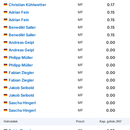
Christian Kühlwetter
0.17
MF
Adrian Fein
0.15
MF
Adrian Fein
0.15
MF
Benedikt Saller
0.15
MF
Benedikt Saller
0.15
MF
Andreas Geipl
0.00
MF
Andreas Geipl
0.00
MF
Philipp Müller
0.00
MF
Philipp Müller
0.00
MF
Fabian Ziegler
0.00
MF
Fabian Ziegler
0.00
MF
Jakob Seibold
0.00
MF
Jakob Seibold
0.00
MF
Sascha Hingerl
0.00
MF
Sascha Hingerl
0.00
MF
Hátvédek
Poszt
Kap. gólok./90'