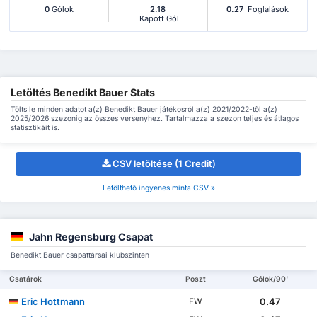
0
Gólok
2.18
0.27
Foglalások
Kapott Gól
Letöltés Benedikt Bauer Stats
Tölts le minden adatot a(z) Benedikt Bauer játékosról a(z) 2021/2022-től a(z)
2025/2026 szezonig az összes versenyhez. Tartalmazza a szezon teljes és átlagos
statisztikáit is.
CSV letöltése (1 Credit)
Letölthető ingyenes minta CSV »
Jahn Regensburg Csapat
Benedikt Bauer csapattársai klubszinten
Csatárok
Poszt
Gólok/90'
Eric Hottmann
0.47
FW