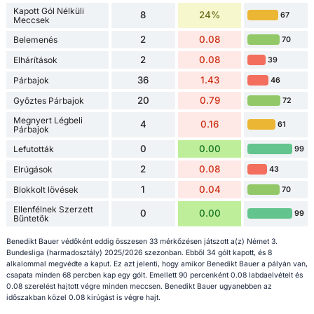
Kapott Gól Nélküli
8
24%
67
Meccsek
2
0.08
Belemenés
70
2
0.08
Elhárítások
39
36
1.43
Párbajok
46
20
0.79
Győztes Párbajok
72
Megnyert Légbeli
4
0.16
61
Párbajok
0
0.00
Lefutották
99
2
0.08
Elrúgások
43
1
0.04
Blokkolt lövések
70
Ellenfélnek Szerzett
0
0.00
99
Bűntetők
Benedikt Bauer védőként eddig összesen 33 mérkőzésen játszott a(z) Német 3.
Bundesliga (harmadosztály) 2025/2026 szezonban. Ebből 34 gólt kapott, és 8
alkalommal megvédte a kaput. Ez azt jelenti, hogy amikor Benedikt Bauer a pályán van,
csapata minden 68 percben kap egy gólt. Emellett 90 percenként 0.08 labdaelvételt és
0.08 szerelést hajtott végre minden meccsen. Benedikt Bauer ugyanebben az
időszakban közel 0.08 kirúgást is végre hajt.