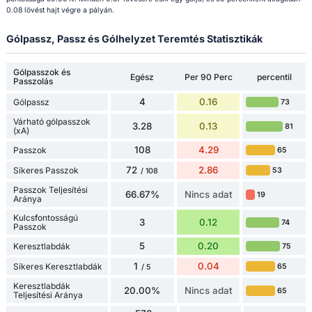
0.08 lövést hajt végre a pályán.
Gólpassz, Passz és Gólhelyzet Teremtés Statisztikák
Gólpasszok és
Egész
Per 90 Perc
percentil
Passzolás
4
0.16
Gólpassz
73
Várható gólpasszok
3.28
0.13
81
(xA)
108
4.29
Passzok
65
72
2.86
Sikeres Passzok
53
/ 108
Passzok Teljesítési
66.67%
Nincs adat
19
Aránya
Kulcsfontosságú
3
0.12
74
Passzok
5
0.20
Keresztlabdák
75
1
0.04
Sikeres Keresztlabdák
65
/ 5
Keresztlabdák
20.00%
Nincs adat
65
Teljesítési Aránya