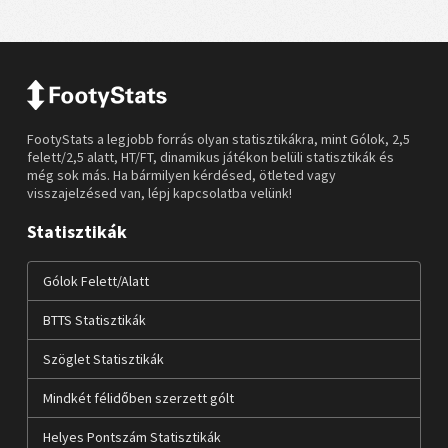
FootyStats a legjobb forrás olyan statisztikákra, mint Gólok, 2,5
felett/2,5 alatt, HT/FT, dinamikus játékon belüli statisztikák és
még sok más. Ha bármilyen kérdésed, ötleted vagy
visszajelzésed van, lépj kapcsolatba velünk!
Statisztikák
Gólok Felett/Alatt
BTTS Statisztikák
Szöglet Statisztikák
Mindkét félidőben szerzett gólt
Helyes Pontszám Statisztikák