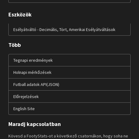
Eszközök
Esélyátváltó - Decimális, Tört, Amerikai Esélyátváltások
Több
Tegnapi eredmények
Holnapi mérkőzések
Futball adatok API(JSON)
Előrejelzések
English Site
Maradj kapcsolatban
Kövesd a FootyStats-ot a következő csatornákon, hogy soha ne