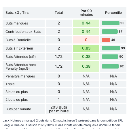
Par 90
Buts, xG , Tirs
Total
Percentile
minutes
2
0.44
Buts marqués
95
2
0.44
Contribution aux Buts
87
0
0
Buts à Domicile
46
2
0.83
Buts à l'Extérieur
99
1.72
0.38
Buts Attendus (xG)
90
Buts Attendus hors
1.72
0.38
92
Penalty (npxG)
0
N/A
N/A
Penaltys marqués
0
N/A
N/A
Triplé
0
N/A
N/A
3 buts ou plus
1
N/A
N/A
2 buts ou plus
203 Buts
N/A
N/A
Buts par minute
par minute
Jack Holmes a marqué 2 buts dans 12 matchs jusqu'à présent dans la compétition EFL
League One de la saison 2025/2026. 0 des 2 buts ont été marqués à domicile tandis