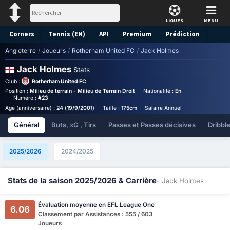
LIGUES
MENU
Corners
Tennis (EN)
API
Premium
Prédiction
Angleterre
/
Joueurs
/
Rotherham United FC
/
Jack Holmes
Jack Holmes
Stats
Club :
Rotherham United FC
Position :
Milieu de terrain - Milieu de Terrain Droit
Nationalité :
England
Birthplace
Numéro :
#23
Age (anniversaire) :
24 (19/9/2001)
Taille :
175cm
Salaire Annuel :
€48,016
Général
Buts, xG , Tirs
Passes et Passes décisives
Dribbl
2025/2026
2024/2025
Stats de la saison 2025/2026 & Carrière
- Jack Holmes
Évaluation moyenne en EFL League One
6.06
Classement par Assistances : 555 / 603
Joueurs