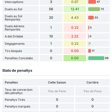
3
0.67
Interceptions
47
56
12.41
Duels au Sol
72
Duels au Sol
20
4.43
33
Remportés
Duels Aériens
1
0.22
5
Remportés
10
2.22
A été Dribblé
0
1
0.22
Dégagements
1
0
0.00
Tirs bloqués
17
0
0.00
Penalties Concédés
99
Stats de penaltys
Penalties
Cette Saison
Carrière
Taux de conversion
Pas de Peno
Pas de Peno
des pénaltys
0
0
Penaltys Tirés
0
0
Penaltys marqués