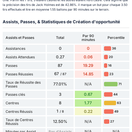
One. Parmi les 7 tirs, 3 étaient cadrés et les autres étaient hors cadre. Cela signifie que
la précision des tirs de Jack Holmes est de 42.86%. il marque un but pour chaque 3.50
tirs effectués et tire en moyenne 1.55 ballons par 90 minutes sur le terrain.
Assists, Passes, & Statistiques de Création d'opportunité
Par 90
Assists et Passes
Total
Percentile
minutes
0
0
Assistances
36
0.27
0.06
Assists Attendues
20
87
19.29
Passes
16
67
14.85
Passes Réussies
23
/ 87
Taux de Réussite des
77.01%
N/A
71
Passes
3
0.67
Passes clés
44
8
1.77
Centres
63
1
0.22
Centres Réussis
49
/ 8
Taux de Centres
12.50%
N/A
27
Réussis
N/A
N/A
Minutes par Assist
Pas d'Assists