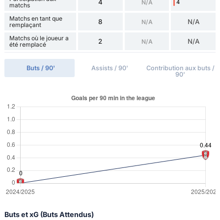
4
N/A
4
matchs
Matchs en tant que
8
N/A
N/A
remplaçant
Matchs où le joueur a
2
N/A
N/A
été remplacé
Buts / 90'
Assists / 90'
Contribution aux buts /
90'
Buts et xG (Buts Attendus)