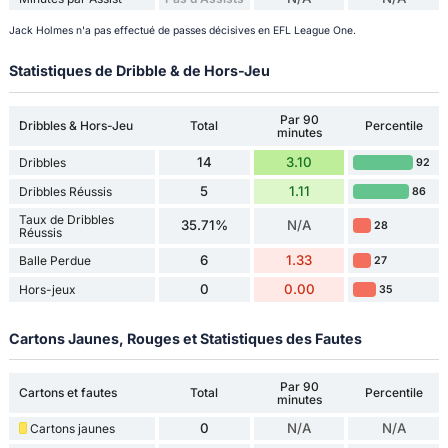
Jack Holmes n'a pas effectué de passes décisives en EFL League One.
Statistiques de Dribble & de Hors-Jeu
Par 90
Dribbles & Hors-Jeu
Total
Percentile
minutes
14
3.10
Dribbles
92
5
1.11
Dribbles Réussis
86
Taux de Dribbles
35.71%
N/A
28
Réussis
6
1.33
Balle Perdue
27
0
0.00
Hors-jeux
35
Cartons Jaunes, Rouges et Statistiques des Fautes
Par 90
Cartons et fautes
Total
Percentile
minutes
0
N/A
N/A
Cartons jaunes