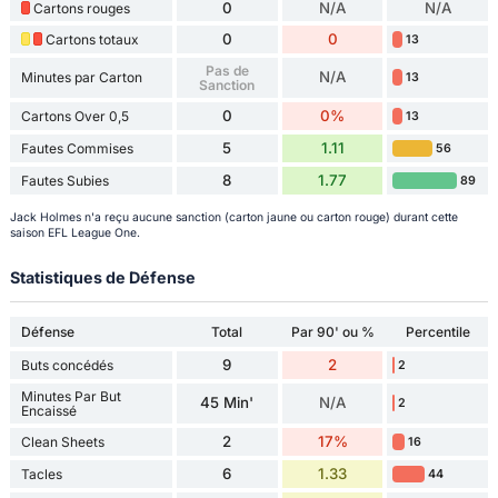
0
N/A
N/A
Cartons rouges
0
0
Cartons totaux
13
Pas de
N/A
Minutes par Carton
13
Sanction
0
0%
Cartons Over 0,5
13
5
1.11
Fautes Commises
56
8
1.77
Fautes Subies
89
Jack Holmes n'a reçu aucune sanction (carton jaune ou carton rouge) durant cette
saison EFL League One.
Statistiques de Défense
Défense
Total
Par 90' ou %
Percentile
9
2
Buts concédés
2
Minutes Par But
45 Min'
N/A
2
Encaissé
2
17%
Clean Sheets
16
6
1.33
Tacles
44