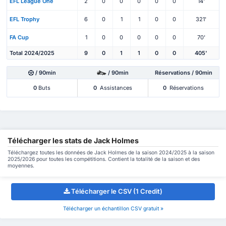
EFL League One
2
0
0
0
0
0
14'
EFL Trophy
6
0
1
1
0
0
321'
FA Cup
1
0
0
0
0
0
70'
Total 2024/2025
9
0
1
1
0
0
405'
/ 90min
/ 90min
Réservations / 90min
0
Buts
0
Assistances
0
Réservations
Télécharger les stats de Jack Holmes
Téléchargez toutes les données de Jack Holmes de la saison 2024/2025 à la saison
2025/2026 pour toutes les compétitions. Contient la totalité de la saison et des
moyennes.
Télécharger le CSV (1 Credit)
Télécharger un échantillon CSV gratuit »