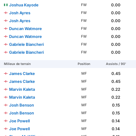
Joshua Kayode
0.00
FW
Josh Ayres
0.00
FW
Josh Ayres
0.00
FW
Duncan Watmore
0.00
FW
Duncan Watmore
0.00
FW
Gabriele Biancheri
0.00
FW
Gabriele Biancheri
0.00
FW
Milieux de terrain
Position
Assists / 90'
James Clarke
0.45
MF
James Clarke
0.45
MF
Marvin Kaleta
0.22
MF
Marvin Kaleta
0.22
MF
Josh Benson
0.15
MF
Josh Benson
0.15
MF
Joe Powell
0.14
MF
Joe Powell
0.14
MF