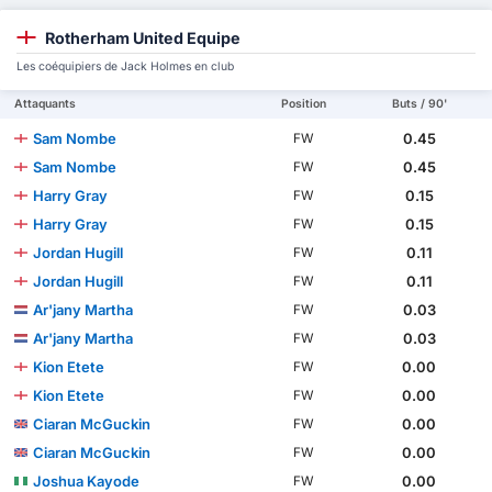
Rotherham United Equipe
Les coéquipiers de Jack Holmes en club
Attaquants
Position
Buts / 90'
Sam Nombe
0.45
FW
Sam Nombe
0.45
FW
Harry Gray
0.15
FW
Harry Gray
0.15
FW
Jordan Hugill
0.11
FW
Jordan Hugill
0.11
FW
Ar'jany Martha
0.03
FW
Ar'jany Martha
0.03
FW
Kion Etete
0.00
FW
Kion Etete
0.00
FW
Ciaran McGuckin
0.00
FW
Ciaran McGuckin
0.00
FW
Joshua Kayode
0.00
FW