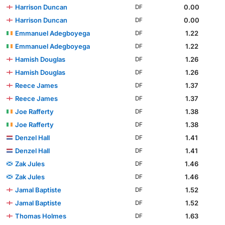
Harrison Duncan
0.00
DF
Harrison Duncan
0.00
DF
Emmanuel Adegboyega
1.22
DF
Emmanuel Adegboyega
1.22
DF
Hamish Douglas
1.26
DF
Hamish Douglas
1.26
DF
Reece James
1.37
DF
Reece James
1.37
DF
Joe Rafferty
1.38
DF
Joe Rafferty
1.38
DF
Denzel Hall
1.41
DF
Denzel Hall
1.41
DF
Zak Jules
1.46
DF
Zak Jules
1.46
DF
Jamal Baptiste
1.52
DF
Jamal Baptiste
1.52
DF
Thomas Holmes
1.63
DF