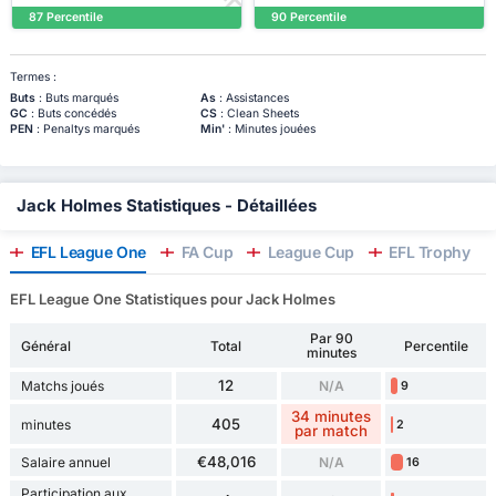
87 Percentile
90 Percentile
Termes :
Buts
: Buts marqués
As
: Assistances
GC
: Buts concédés
CS
: Clean Sheets
PEN
: Penaltys marqués
Min'
: Minutes jouées
Jack Holmes Statistiques - Détaillées
EFL League One
FA Cup
League Cup
EFL Trophy
EFL League One Statistiques pour Jack Holmes
Par 90
Général
Total
Percentile
minutes
12
Matchs joués
N/A
9
34 minutes
405
minutes
2
par match
€48,016
Salaire annuel
N/A
16
Participation aux