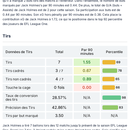
qu'il a marqué 2 buts lors des matchs à l'extérieur. Dans l'ensemble, le nombre de buts
marqués par Jack Holmes's par 90 minutes est 0.44. De plus, le total de G/A (buts +
Assists) de Jack Holmes est de 2 pour cette saison. Sa participation aux buts est de
0.44 par 90 minutes. Son xG hors pénalty par 90 minutes est de 0.38. Cela place la
contribution xG de Jack Holmes à 1.72, ce qui le positionne dans le top 92 percentile
des joueurs de EFL League One.
Tirs
Par 90
Données de Tirs
Total
Percentile
minutes
7
1.55
Tirs
69
3
0.67
Tirs cadrés
78
/ 7
4
0.89
Tirs non cadrés
65
/ 7
0 fois
0.00
Touche la cage
66
Taux de conversion
28.57%
N/A
98
des tirs
42.86%
N/A
Précision des Tirs
83
3.50
N/A
N/A
Tirs par but marqué
Jack Holmes a tiré 7 ballons lors des 12 matchs jusqu'à présent de la saison EFL League