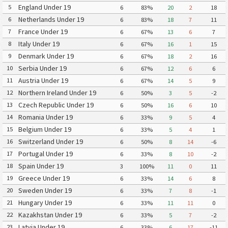
England Under 19
5
6
83%
20
2
18
Netherlands Under 19
6
6
83%
18
7
11
France Under 19
7
6
67%
13
6
7
Italy Under 19
8
6
67%
16
1
15
Denmark Under 19
9
6
67%
18
2
16
Serbia Under 19
10
6
67%
12
6
6
Austria Under 19
11
6
67%
14
5
9
Northern Ireland Under 19
12
6
50%
3
5
-2
Czech Republic Under 19
13
6
50%
16
6
10
Romania Under 19
14
6
33%
9
5
4
Belgium Under 19
15
6
33%
5
4
1
Switzerland Under 19
16
6
50%
8
14
-6
Portugal Under 19
17
6
33%
8
10
-2
Spain Under 19
18
3
100%
11
0
11
Greece Under 19
19
6
33%
14
6
8
Sweden Under 19
20
6
33%
7
8
-1
Hungary Under 19
21
6
33%
11
11
0
Kazakhstan Under 19
22
6
33%
5
7
-2
Latvia Under 19
23
6
33%
6
17
-11