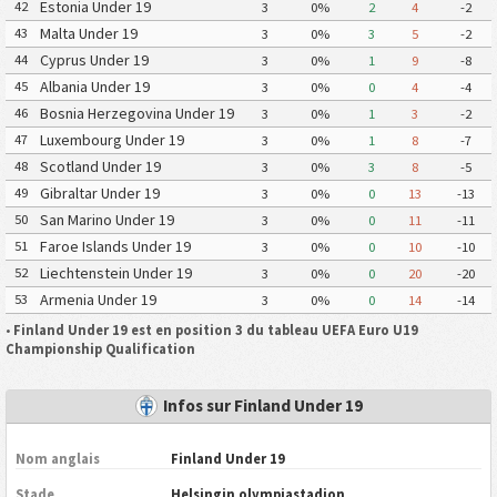
Estonia Under 19
42
3
0%
2
4
-2
Malta Under 19
43
3
0%
3
5
-2
Cyprus Under 19
44
3
0%
1
9
-8
Albania Under 19
45
3
0%
0
4
-4
Bosnia Herzegovina Under 19
46
3
0%
1
3
-2
Luxembourg Under 19
47
3
0%
1
8
-7
Scotland Under 19
48
3
0%
3
8
-5
Gibraltar Under 19
49
3
0%
0
13
-13
San Marino Under 19
50
3
0%
0
11
-11
Faroe Islands Under 19
51
3
0%
0
10
-10
Liechtenstein Under 19
52
3
0%
0
20
-20
Armenia Under 19
53
3
0%
0
14
-14
•
Finland Under 19 est en position 3 du tableau UEFA Euro U19
Championship Qualification
Infos sur Finland Under 19
Nom anglais
Finland Under 19
Stade
Helsingin olympiastadion