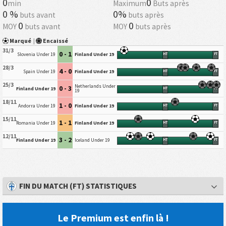
0
0
min
Maximum
Buts après
0 %
0%
buts avant
buts après
0
0
MOY
buts avant
MOY
buts après
Marqué
|
Encaissé
31/3
0 - 1
Slovenia Under 19
Finland Under 19
HT
FT
28/3
4 - 0
Spain Under 19
Finland Under 19
HT
FT
25/3
Netherlands Under
0 - 3
Finland Under 19
HT
FT
19
18/11
1 - 0
Andorra Under 19
Finland Under 19
HT
FT
15/11
1 - 1
Romania Under 19
Finland Under 19
HT
FT
12/11
3 - 2
Finland Under 19
Iceland Under 19
HT
FT
FIN DU MATCH (FT) STATISTIQUES
Le Premium est enfin là !