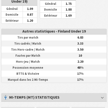
Under 19)
1.75
Général
1.09
Général
1.88
Domicile
0.87
Domicile
1.69
Extérieur
1.20
Extérieur
Autres statistiques - Finland Under 19
6.83
Tirs par match
3.33
Tirs cadrés / Match
3.50
Tirs Hors-cadre / Match
10
Fautes par Match
2.20
Hors-jeu / Match
48%
Possession moyenne
17%
BTTS & Victoire
17%
Marqué dans les 2 Mi-Temps
MI-TEMPS (MT) STATISTIQUES