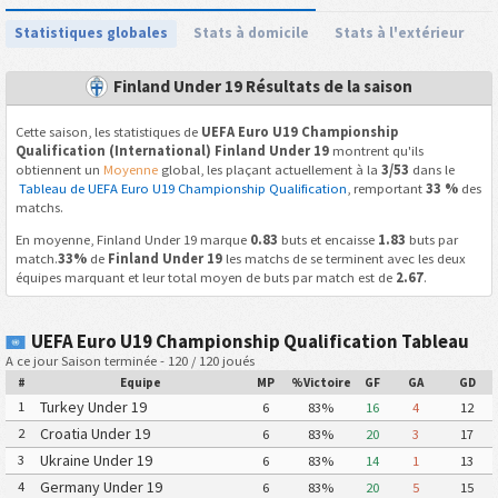
Statistiques globales
Stats à domicile
Stats à l'extérieur
Finland Under 19 Résultats de la saison
Cette saison, les statistiques de
UEFA Euro U19 Championship
Qualification (International) Finland Under 19
montrent qu'ils
obtiennent un
Moyenne
global, les plaçant actuellement à la
3/53
dans le
Tableau de UEFA Euro U19 Championship Qualification
, remportant
33 %
des
matchs.
En moyenne, Finland Under 19 marque
0.83
buts et encaisse
1.83
buts par
match.
33%
de
Finland Under 19
les matchs de se terminent avec les deux
équipes marquant et leur total moyen de buts par match est de
2.67
.
UEFA Euro U19 Championship Qualification Tableau
A ce jour Saison terminée - 120 / 120 joués
#
Equipe
MP
%Victoire
GF
GA
GD
Turkey Under 19
1
6
83%
16
4
12
Croatia Under 19
2
6
83%
20
3
17
Ukraine Under 19
3
6
83%
14
1
13
Germany Under 19
4
6
83%
20
5
15