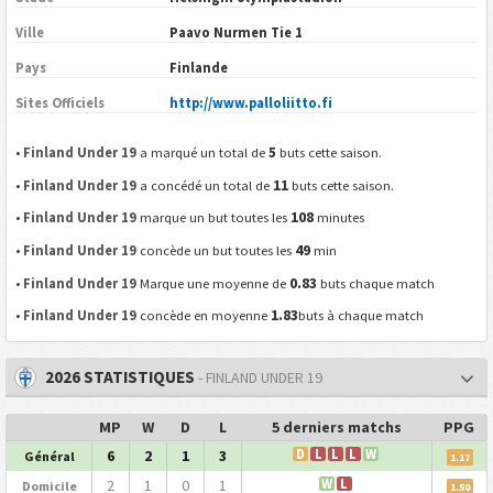
Ville
Paavo Nurmen Tie 1
Pays
Finlande
Sites Officiels
http://www.palloliitto.fi
5
•
Finland Under 19
a marqué un total de
buts cette saison.
11
•
Finland Under 19
a concédé un total de
buts cette saison.
108
•
Finland Under 19
marque un but toutes les
minutes
49
•
Finland Under 19
concède un but toutes les
min
0.83
•
Finland Under 19
Marque une moyenne de
buts chaque match
1.83
•
Finland Under 19
concède en moyenne
buts à chaque match
2026 STATISTIQUES
- FINLAND UNDER 19
MP
W
D
L
5 derniers matchs
PPG
6
2
1
3
D
L
L
L
W
Général
1.17
2
1
0
1
W
L
Domicile
1.50