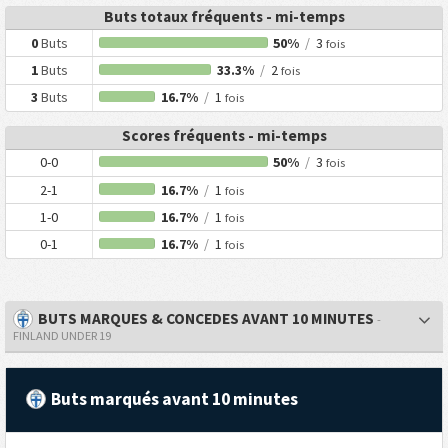
Buts totaux fréquents - mi-temps
0
Buts
50%
/
3
fois
1
Buts
33.3%
/
2
fois
3
Buts
16.7%
/
1
fois
Scores fréquents - mi-temps
0-0
50%
/
3
fois
2-1
16.7%
/
1
fois
1-0
16.7%
/
1
fois
0-1
16.7%
/
1
fois
BUTS MARQUES & CONCEDES AVANT 10 MINUTES
-
FINLAND UNDER 19
Buts marqués avant 10 minutes