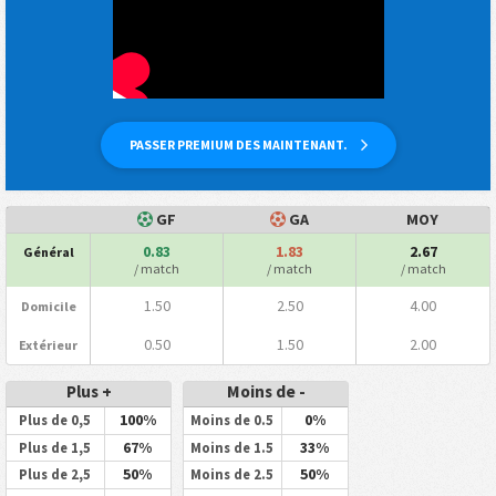
PASSER PREMIUM DES MAINTENANT.
GF
GA
MOY
0.83
1.83
2.67
Général
/ match
/ match
/ match
1.50
2.50
4.00
Domicile
0.50
1.50
2.00
Extérieur
Plus +
Moins de -
100%
0%
Plus de 0,5
Moins de 0.5
67%
33%
Plus de 1,5
Moins de 1.5
50%
50%
Plus de 2,5
Moins de 2.5