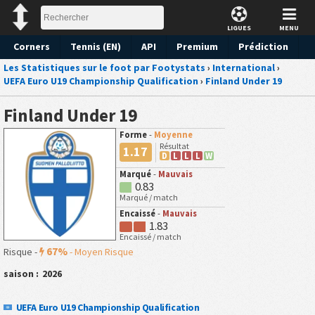
LIGUES
MENU
Corners
Tennis (EN)
API
Premium
Prédiction
Les Statistiques sur le foot par Footystats
›
International
›
UEFA Euro U19 Championship Qualification
›
Finland Under 19
Finland Under 19
Forme
-
Moyenne
Résultat
1.17
D
L
L
L
W
Marqué
-
Mauvais
0.83
Marqué / match
Encaissé
-
Mauvais
1.83
Encaissé / match
67%
Risque -
-
Moyen Risque
saison :
2026
UEFA Euro U19 Championship Qualification