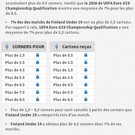
accumulent plus de 9.5 corners. tandis que
la 2026 de UEFA Euro U19
Championship Qualification
montre une moyenne de ?% pour les plus
de 9.5.
?% des des matchs de Finland Under 19
ont eu plus de 3,5 cartons.
Par rapport à cela,
UEFA Euro U19 Championship Qualification
a une
moyenne de ?% pour plus de 3,5 cartons.
CORNERS POUR
Cartons reçus
Plus de 2.5
Plus de 0.5
Plus de 3.5
Plus de 1.5
Plus de 4.5
Plus de 2.5
Plus de 5.5
Plus de 3.5
Plus de 6.5
Plus de 4.5
Plus de 7.5
Plus de 5.5
Plus de 8.5
Plus de 6.5
Plus de 2,5 ~ 8,5 corners pour sont calculés à partir des corners que
Finland Under 19
a remportés lors d'un match.
Finland Under 19
a obtenu plus de 4,5 corners dans ?% de ses
matchs.