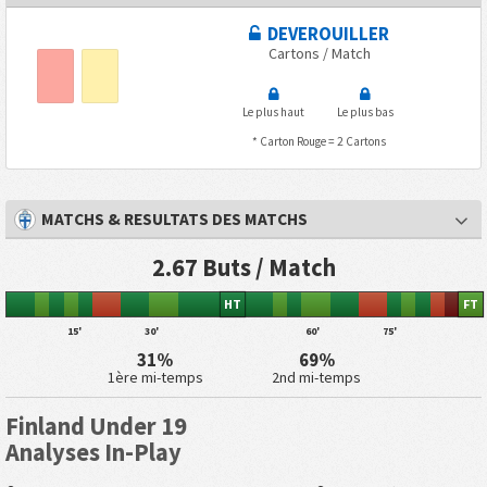
DEVEROUILLER
Cartons / Match
Le plus haut
Le plus bas
* Carton Rouge = 2 Cartons
MATCHS & RESULTATS DES MATCHS
2.67 Buts / Match
HT
FT
15'
30'
60'
75'
31%
69%
1ère mi-temps
2nd mi-temps
Finland Under 19
Analyses In-Play