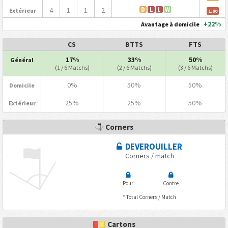
4
1
1
2
D
L
L
W
Extérieur
1.00
+22%
Avantage à domicile
CS
BTTS
FTS
17%
33%
50%
Général
(1 / 6 Matchs)
(2 / 6 Matchs)
(3 / 6 Matchs)
0%
50%
50%
Domicile
25%
25%
50%
Extérieur
Corners
DEVEROUILLER
Corners / match
Pour
Contre
* Total Corners / Match
Cartons