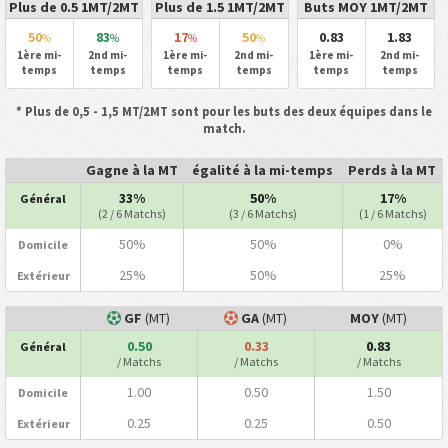
Plus de 0.5 1MT/2MT
Plus de 1.5 1MT/2MT
Buts MOY 1MT/2MT
50
83
17
50
0.83
1.83
%
%
%
%
1ère mi-
2nd mi-
1ère mi-
2nd mi-
1ère mi-
2nd mi-
temps
temps
temps
temps
temps
temps
* Plus de 0,5 - 1,5 MT/2MT sont pour les buts des deux équipes dans le
match.
Gagne à la MT
égalité à la mi-temps
Perds à la MT
33%
50%
17%
Général
(2 / 6 Matchs)
(3 / 6 Matchs)
(1 / 6 Matchs)
50%
50%
0%
Domicile
25%
50%
25%
Extérieur
GF
(MT)
GA
(MT)
MOY
(MT)
0.50
0.33
0.83
Général
/ Matchs
/ Matchs
/ Matchs
1.00
0.50
1.50
Domicile
0.25
0.25
0.50
Extérieur