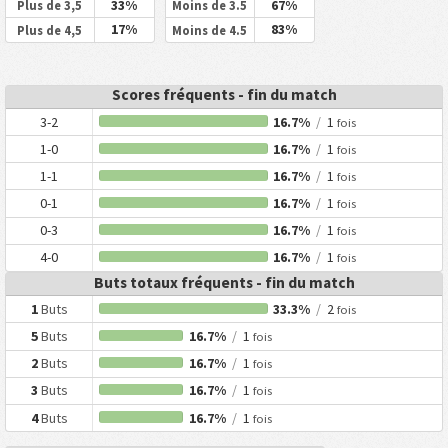
33%
67%
Plus de 3,5
Moins de 3.5
17%
83%
Plus de 4,5
Moins de 4.5
Scores fréquents - fin du match
3-2
16.7%
/
1
fois
1-0
16.7%
/
1
fois
1-1
16.7%
/
1
fois
0-1
16.7%
/
1
fois
0-3
16.7%
/
1
fois
4-0
16.7%
/
1
fois
Buts totaux fréquents - fin du match
1
Buts
33.3%
/
2
fois
5
Buts
16.7%
/
1
fois
2
Buts
16.7%
/
1
fois
3
Buts
16.7%
/
1
fois
4
Buts
16.7%
/
1
fois