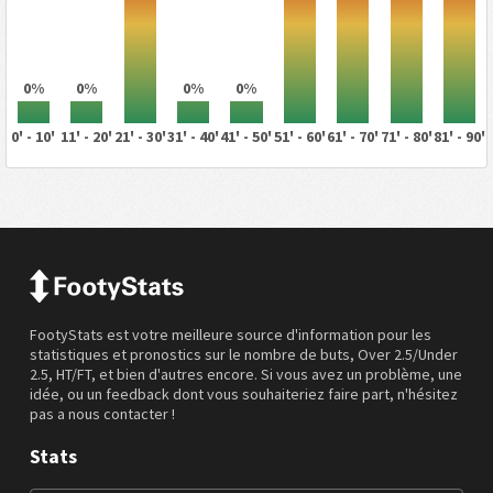
0%
0%
0%
0%
0' - 10'
11' - 20'
21' - 30'
31' - 40'
41' - 50'
51' - 60'
61' - 70'
71' - 80'
81' - 90'
FootyStats est votre meilleure source d'information pour les
statistiques et pronostics sur le nombre de buts, Over 2.5/Under
2.5, HT/FT, et bien d'autres encore. Si vous avez un problème, une
idée, ou un feedback dont vous souhaiteriez faire part, n'hésitez
pas a nous contacter !
Stats