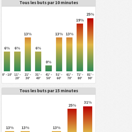
Tous les buts par 10 minutes
25%
19%
13%
13%
13%
6%
6%
6%
0%
0' - 10'
11' -
21' -
31' -
41' -
51' -
61' -
71' -
81' -
20'
30'
40'
50'
60'
70'
80'
90'
Tous les buts par 15 minutes
31%
25%
13%
13%
13%