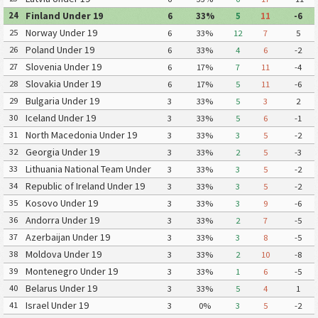
Finland Under 19
24
6
33%
5
11
-6
Norway Under 19
25
6
33%
12
7
5
Poland Under 19
26
6
33%
4
6
-2
Slovenia Under 19
27
6
17%
7
11
-4
Slovakia Under 19
28
6
17%
5
11
-6
Bulgaria Under 19
29
3
33%
5
3
2
Iceland Under 19
30
3
33%
5
6
-1
North Macedonia Under 19
31
3
33%
3
5
-2
Georgia Under 19
32
3
33%
2
5
-3
Lithuania National Team Under
33
3
33%
3
5
-2
19
Republic of Ireland Under 19
34
3
33%
3
5
-2
Kosovo Under 19
35
3
33%
3
9
-6
Andorra Under 19
36
3
33%
2
7
-5
Azerbaijan Under 19
37
3
33%
3
8
-5
Moldova Under 19
38
3
33%
2
10
-8
Montenegro Under 19
39
3
33%
1
6
-5
Belarus Under 19
40
3
33%
5
4
1
Israel Under 19
41
3
0%
3
5
-2