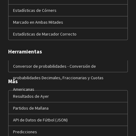
Estadísticas de Córners
Marcado en Ambas Mitades
Estadísticas de Marcador Correcto
Herramientas
Conversor de probabilidades - Conversión de
probabilidades Decimales, Fraccionarias y Cuotas
Más
Americanas
Resultados de Ayer
Partidos de Mañana
API de Datos de Fútbol (JSON)
Predicciones