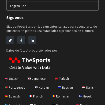
English Site
Síguenos
Sigue a FootyStats en los siguientes canales para asegurarte de
que nunca te pierdes una estadística o pronóstico en el futuro.
Datos de fútbol proporcionados por
English
Japanese
Turkish
Portuguese
Korean
Russian
Danish
Spanish
French
Romanian
Greek