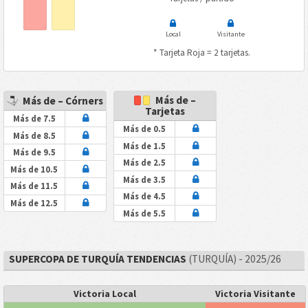
Local
Visitante
* Tarjeta Roja = 2 tarjetas.
Más de –
Más de – Córners
Tarjetas
Más de 7.5
Más de 0.5
Más de 8.5
Más de 1.5
Más de 9.5
Más de 2.5
Más de 10.5
Más de 3.5
Más de 11.5
Más de 4.5
Más de 12.5
Más de 5.5
SUPERCOPA DE TURQUÍA TENDENCIAS
(TURQUÍA) - 2025/26
Victoria Local
Empate
Victoria Visitante