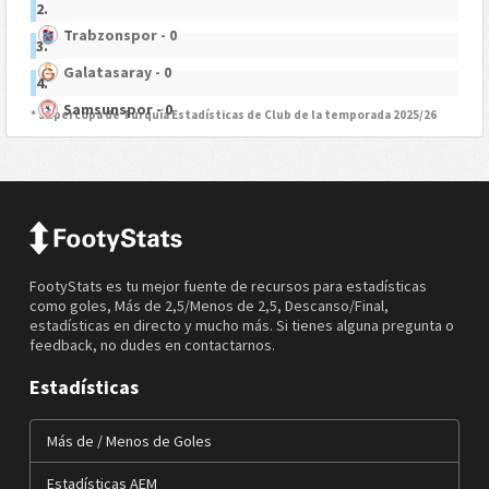
2.
Trabzonspor - 0
3.
Galatasaray - 0
4.
Samsunspor - 0
* Supercopa de Turquía Estadísticas de Club de la temporada 2025/26
FootyStats es tu mejor fuente de recursos para estadísticas
como goles, Más de 2,5/Menos de 2,5, Descanso/Final,
estadísticas en directo y mucho más. Si tienes alguna pregunta o
feedback, no dudes en contactarnos.
Estadísticas
Más de / Menos de Goles
Estadísticas AEM