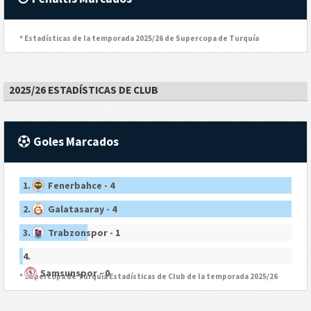
* Estadísticas de la temporada 2025/26 de Supercopa de Turquía
2025/26 ESTADÍSTICAS DE CLUB
Goles Marcados
1.
Fenerbahce - 4
2.
Galatasaray - 4
3.
Trabzonspor - 1
4.
Samsunspor - 0
* Supercopa de Turquía Estadísticas de Club de la temporada 2025/26