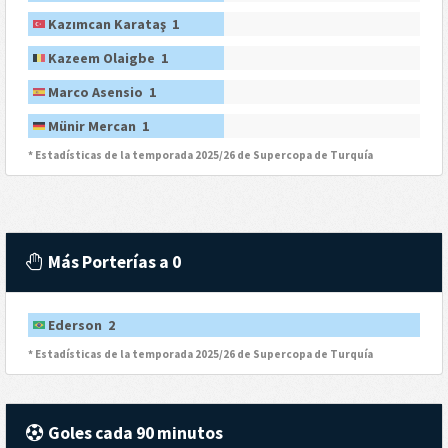
Kazımcan Karataş 1
Kazeem Olaigbe 1
Marco Asensio 1
Münir Mercan 1
* Estadísticas de la temporada 2025/26 de Supercopa de Turquía
Más Porterías a 0
Ederson 2
* Estadísticas de la temporada 2025/26 de Supercopa de Turquía
Goles cada 90 minutos