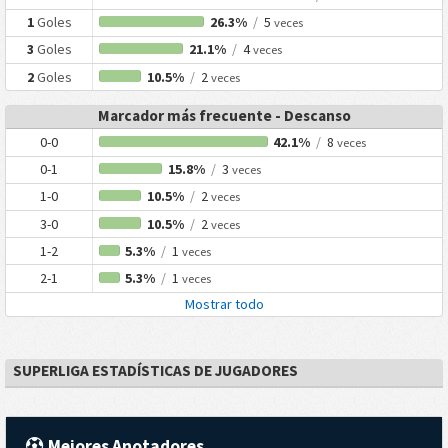
1
Goles
26.3%
/
5
veces
3
Goles
21.1%
/
4
veces
2
Goles
10.5%
/
2
veces
Marcador más frecuente - Descanso
0-0
42.1%
/
8
veces
0-1
15.8%
/
3
veces
1-0
10.5%
/
2
veces
3-0
10.5%
/
2
veces
1-2
5.3%
/
1
veces
2-1
5.3%
/
1
veces
Mostrar todo
SUPERLIGA ESTADÍSTICAS DE JUGADORES
Mejores Anotadores