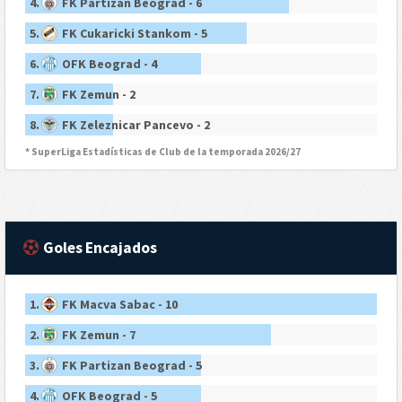
4.
FK Partizan Beograd - 6
5.
FK Cukaricki Stankom - 5
6.
OFK Beograd - 4
7.
FK Zemun - 2
8.
FK Zeleznicar Pancevo - 2
* SuperLiga Estadísticas de Club de la temporada 2026/27
Goles Encajados
1.
FK Macva Sabac - 10
2.
FK Zemun - 7
3.
FK Partizan Beograd - 5
4.
OFK Beograd - 5