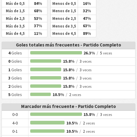
84%
16%
Más de 0,5
Menos de 0,5
68%
32%
Más de 1,5
Menos de 1,5
53%
47%
Más de 2,5
Menos de 2,5
37%
63%
Más de 3,5
Menos de 3,5
11%
89%
Más de 4,5
Menos de 4,5
Goles totales más frecuentes - Partido Completo
4
Goles
26.3%
/
5
veces
0
Goles
15.8%
/
3
veces
1
Goles
15.8%
/
3
veces
3
Goles
15.8%
/
3
veces
2
Goles
15.8%
/
3
veces
5
Goles
10.5%
/
2
veces
Marcador más frecuente - Partido Completo
0-0
15.8%
/
3
veces
4-0
10.5%
/
2
veces
0-1
10.5%
/
2
veces