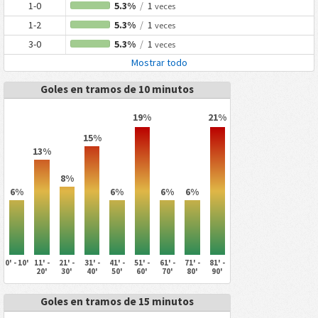
1-0
5.3%
/
1
veces
1-2
5.3%
/
1
veces
3-0
5.3%
/
1
veces
Mostrar todo
Goles en tramos de 10 minutos
19%
21%
15%
13%
8%
6%
6%
6%
6%
0' - 10'
11' -
21' -
31' -
41' -
51' -
61' -
71' -
81' -
20'
30'
40'
50'
60'
70'
80'
90'
Goles en tramos de 15 minutos