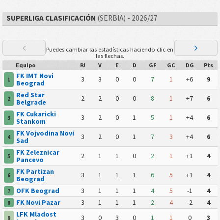
SUPERLIGA CLASIFICACIÓN
(SERBIA) - 2026/27
Puedes cambiar las estadísticas haciendo clic en
las flechas.
Equipo
PJ
V
E
D
GF
GC
DG
Pts
FK IMT Novi
3
3
0
0
7
1
+6
9
1
Beograd
Red Star
2
2
0
0
8
1
+7
6
2
Belgrade
FK Cukaricki
3
2
0
1
5
1
+4
6
3
Stankom
FK Vojvodina Novi
3
2
0
1
7
3
+4
6
4
Sad
FK Zeleznicar
2
1
1
0
2
1
+1
4
5
Pancevo
FK Partizan
3
1
1
1
6
5
+1
4
6
Beograd
OFK Beograd
3
1
1
1
4
5
-1
4
7
FK Novi Pazar
3
1
1
1
2
4
-2
4
8
LFK Mladost
3
0
3
0
1
1
0
3
9