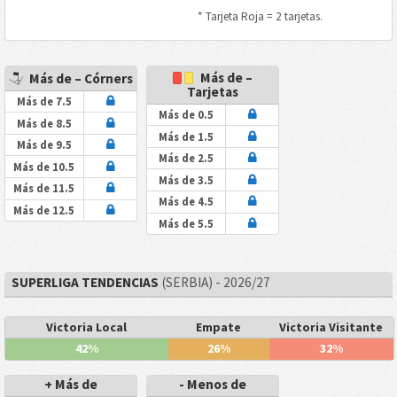
* Tarjeta Roja = 2 tarjetas.
Más de –
Más de – Córners
Tarjetas
Más de 7.5
Más de 0.5
Más de 8.5
Más de 1.5
Más de 9.5
Más de 2.5
Más de 10.5
Más de 3.5
Más de 11.5
Más de 4.5
Más de 12.5
Más de 5.5
SUPERLIGA TENDENCIAS
(SERBIA) - 2026/27
Victoria Local
Empate
Victoria Visitante
42%
26%
32%
+ Más de
- Menos de