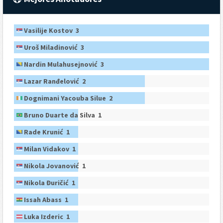
Vasilije Kostov 3
Uroš Miladinović 3
Nardin Mulahusejnović 3
Lazar Ranđelović 2
Dognimani Yacouba Silue 2
Bruno Duarte da Silva 1
Rade Krunić 1
Milan Vidakov 1
Nikola Jovanović 1
Nikola Đuričić 1
Issah Abass 1
Luka Izderic 1