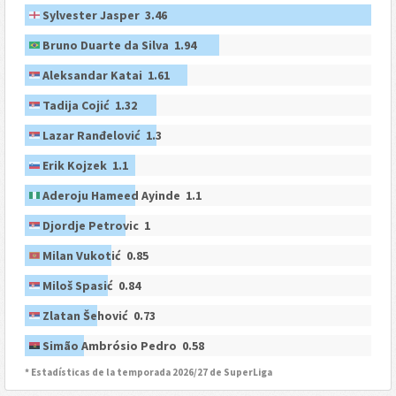
Sylvester Jasper 3.46
Bruno Duarte da Silva 1.94
Aleksandar Katai 1.61
Tadija Cojić 1.32
Lazar Ranđelović 1.3
Erik Kojzek 1.1
Aderoju Hameed Ayinde 1.1
Djordje Petrovic 1
Milan Vukotić 0.85
Miloš Spasić 0.84
Zlatan Šehović 0.73
Simão Ambrósio Pedro 0.58
* Estadísticas de la temporada 2026/27 de SuperLiga