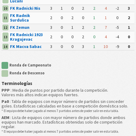
Lucani
FK Radnicki Nis
3
1
0
2
2
4
-2
3
10
FK Radnik
2
0
2
0
1
1
0
2
11
Surdulica
FK Zemun
3
0
1
2
2
7
-5
1
12
FK Radnicki 1923
2
0
0
2
0
4
-4
0
13
Kragujevac
FK Macva Sabac
3
0
0
3
1
10
-9
0
14
Ronda de Campeonato
Ronda de Descenso
Terminologías
PPP
: Media de puntos por partido durante la competición.
Valores más altos indican equipos fuertes.
Pa0
: Tabla de equipos con mayor número de partidos sin conceder
goles. Estadísticas calculadas en base a competición doméstica solo.
* El equipo debe haber jugado al menos 7 partidos antes de poder salir en esta tabla.
AEM
: Lista de equipos con mayor número de partidos donde ambos
equipos han marcado. Estadísticas obtenidas solo de competición
regular.
* El equipo debe haber jugado al menos 7 partidos antes de poder salir en esta tabla.