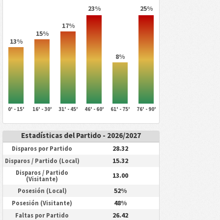
23%
25%
17%
15%
13%
8%
0' - 15'
16' - 30'
31' - 45'
46' - 60'
61' - 75'
76' - 90'
Estadísticas del Partido - 2026/2027
28.32
Disparos por Partido
15.32
Disparos / Partido (Local)
Disparos / Partido
13.00
(Visitante)
52%
Posesión (Local)
48%
Posesión (Visitante)
26.42
Faltas por Partido