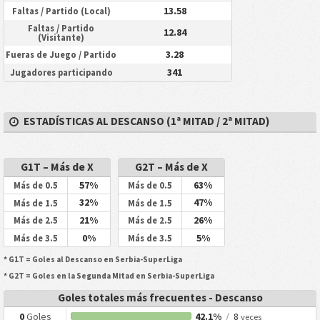
13.58
Faltas / Partido (Local)
Faltas / Partido
12.84
(Visitante)
3.28
Fueras de Juego / Partido
341
Jugadores participando
ESTADÍSTICAS AL DESCANSO (1ª MITAD / 2ª MITAD)
G1T – Más de X
G2T – Más de X
57%
63%
Más de 0.5
Más de 0.5
32%
47%
Más de 1.5
Más de 1.5
21%
26%
Más de 2.5
Más de 2.5
0%
5%
Más de 3.5
Más de 3.5
* G1T = Goles al Descanso en Serbia-SuperLiga
* G2T = Goles en la Segunda Mitad en Serbia-SuperLiga
Goles totales más frecuentes - Descanso
0
Goles
42.1%
/
8
veces