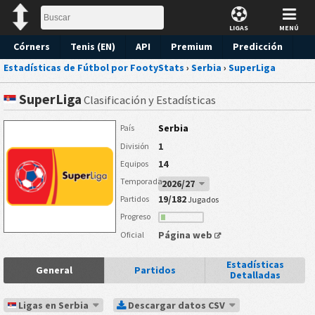
LIGAS
MENÚ
Córners
Tenis (EN)
API
Premium
Predicción
Estadísticas de Fútbol por FootyStats
›
Serbia
›
SuperLiga
SuperLiga
Clasificación y Estadísticas
Serbia
País
1
División
14
Equipos
Temporada
2026/27
19/182
Partidos
Jugados
Progreso
Página web
Oficial
Estadísticas
General
Partidos
Detalladas
Ligas en Serbia
Descargar datos CSV