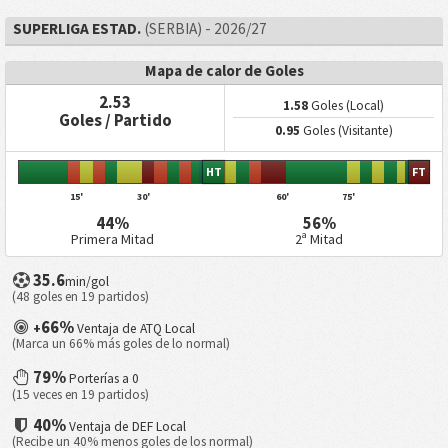
SUPERLIGA ESTAD.
(SERBIA) - 2026/27
Mapa de calor de Goles
2.53
1.58
Goles (Local)
Goles / Partido
0.95
Goles (Visitante)
HT
FT
15'
30'
60'
75'
44%
56%
Primera Mitad
2ª Mitad
35.6
min/gol
(48 goles en 19 partidos)
66%
+
Ventaja de ATQ Local
(Marca un 66% más goles de lo normal)
79%
Porterías a 0
(15 veces en 19 partidos)
40%
Ventaja de DEF Local
(Recibe un 40% menos goles de los normal)