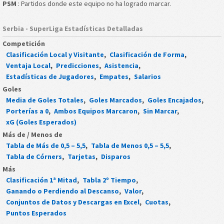
PSM
: Partidos donde este equipo no ha logrado marcar.
Serbia - SuperLiga Estadísticas Detalladas
Competición
Clasificación Local y Visitante
,
Clasificación de Forma
,
Ventaja Local
,
Predicciones
,
Asistencia
,
Estadísticas de Jugadores
,
Empates
,
Salarios
Goles
Media de Goles Totales
,
Goles Marcados
,
Goles Encajados
,
Porterías a 0
,
Ambos Equipos Marcaron
,
Sin Marcar
,
xG (Goles Esperados)
Más de / Menos de
Tabla de Más de 0,5 – 5,5
,
Tabla de Menos 0,5 – 5,5
,
Tabla de Córners
,
Tarjetas
,
Disparos
Más
Clasificación 1ª Mitad
,
Tabla 2º Tiempo
,
Ganando o Perdiendo al Descanso
,
Valor
,
Conjuntos de Datos y Descargas en Excel
,
Cuotas
,
Puntos Esperados