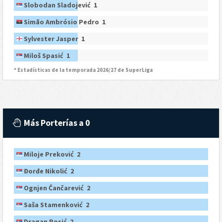
Slobodan Sladojević 1
Simão Ambrósio Pedro 1
Sylvester Jasper 1
Miloš Spasić 1
* Estadísticas de la temporada 2026/27 de SuperLiga
Más Porterías a 0
Miloje Preković 2
Đorđe Nikolić 2
Ognjen Čančarević 2
Saša Stamenković 2
Dragan Rosić 2