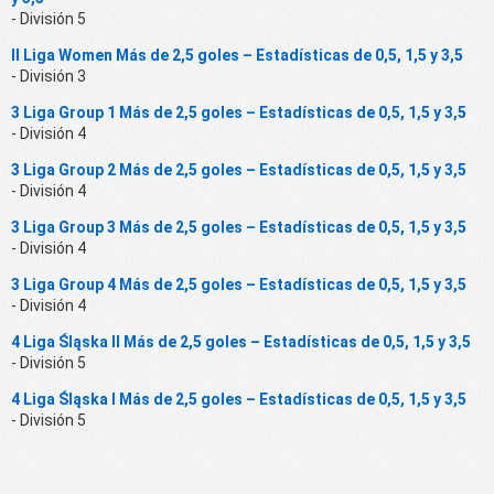
- División 5
II Liga Women Más de 2,5 goles – Estadísticas de 0,5, 1,5 y 3,5
- División 3
3 Liga Group 1 Más de 2,5 goles – Estadísticas de 0,5, 1,5 y 3,5
- División 4
3 Liga Group 2 Más de 2,5 goles – Estadísticas de 0,5, 1,5 y 3,5
- División 4
3 Liga Group 3 Más de 2,5 goles – Estadísticas de 0,5, 1,5 y 3,5
- División 4
3 Liga Group 4 Más de 2,5 goles – Estadísticas de 0,5, 1,5 y 3,5
- División 4
4 Liga Śląska II Más de 2,5 goles – Estadísticas de 0,5, 1,5 y 3,5
- División 5
4 Liga Śląska I Más de 2,5 goles – Estadísticas de 0,5, 1,5 y 3,5
- División 5