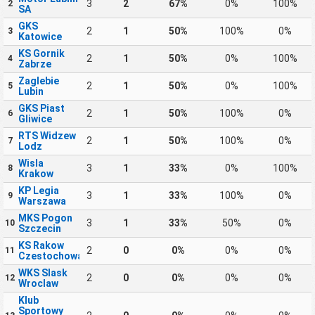
3
2
67%
0%
100%
2
SA
GKS
2
1
50%
100%
0%
3
Katowice
KS Gornik
2
1
50%
0%
100%
4
Zabrze
Zaglebie
2
1
50%
0%
100%
5
Lubin
GKS Piast
2
1
50%
100%
0%
6
Gliwice
RTS Widzew
2
1
50%
100%
0%
7
Lodz
Wisla
3
1
33%
0%
100%
8
Krakow
KP Legia
3
1
33%
100%
0%
9
Warszawa
MKS Pogon
3
1
33%
50%
0%
10
Szczecin
KS Rakow
2
0
0%
0%
0%
11
Czestochowa
WKS Slask
2
0
0%
0%
0%
12
Wroclaw
Klub
Sportowy