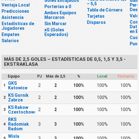
Goles Encajados
Gan
– 5,5
Ventaja Local
Perd
Porterías a 0
Des
Tabla de Córners
Predicciones
Ambos Equipos
Valo
Tarjetas
Asistencia
Marcaron
Conj
Disparos
Estadísticas de
Sin Marcar
Dato
Jugadores
xG (Goles
en E
Empates
Esperados)
Cuo
Salarios
Pun
MÁS DE 2,5 GOLES – ESTADÍSTICAS DE 0,5, 1,5 Y 3,5 -
EKSTRAKLASA
Equipo
PJ
Más de 2,5
%
Local
Visitante
GKS
2
2
100%
100%
100%
1
Katowice
KS Gornik
2
2
100%
100%
100%
2
Zabrze
KS Rakow
2
2
100%
100%
100%
3
Czestochowa
RKS
Radomiak
3
3
100%
100%
100%
4
Radom
Wisla
3
3
100%
100%
100%
5