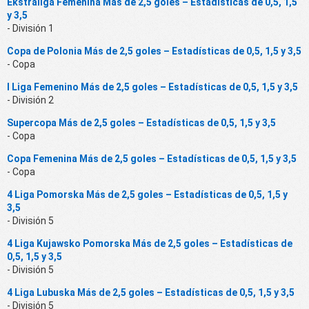
Ekstraliga Femenina Más de 2,5 goles – Estadísticas de 0,5, 1,5
y 3,5
- División 1
Copa de Polonia Más de 2,5 goles – Estadísticas de 0,5, 1,5 y 3,5
- Copa
I Liga Femenino Más de 2,5 goles – Estadísticas de 0,5, 1,5 y 3,5
- División 2
Supercopa Más de 2,5 goles – Estadísticas de 0,5, 1,5 y 3,5
- Copa
Copa Femenina Más de 2,5 goles – Estadísticas de 0,5, 1,5 y 3,5
- Copa
4 Liga Pomorska Más de 2,5 goles – Estadísticas de 0,5, 1,5 y
3,5
- División 5
4 Liga Kujawsko Pomorska Más de 2,5 goles – Estadísticas de
0,5, 1,5 y 3,5
- División 5
4 Liga Lubuska Más de 2,5 goles – Estadísticas de 0,5, 1,5 y 3,5
- División 5