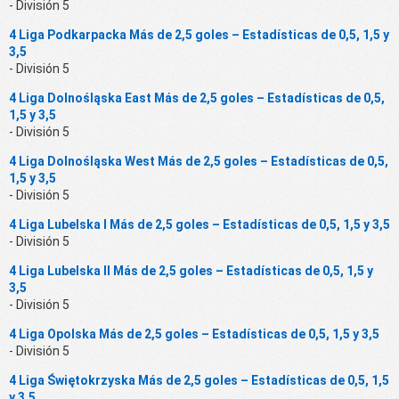
- División 5
4 Liga Podkarpacka Más de 2,5 goles – Estadísticas de 0,5, 1,5 y
3,5
- División 5
4 Liga Dolnośląska East Más de 2,5 goles – Estadísticas de 0,5,
1,5 y 3,5
- División 5
4 Liga Dolnośląska West Más de 2,5 goles – Estadísticas de 0,5,
1,5 y 3,5
- División 5
4 Liga Lubelska I Más de 2,5 goles – Estadísticas de 0,5, 1,5 y 3,5
- División 5
4 Liga Lubelska II Más de 2,5 goles – Estadísticas de 0,5, 1,5 y
3,5
- División 5
4 Liga Opolska Más de 2,5 goles – Estadísticas de 0,5, 1,5 y 3,5
- División 5
4 Liga Świętokrzyska Más de 2,5 goles – Estadísticas de 0,5, 1,5
y 3,5