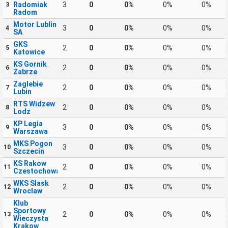
Radomiak
3
0
0%
0%
0%
3
Radom
Motor Lublin
3
0
0%
0%
0%
4
SA
GKS
2
0
0%
0%
0%
5
Katowice
KS Gornik
2
0
0%
0%
0%
6
Zabrze
Zaglebie
2
0
0%
0%
0%
7
Lubin
RTS Widzew
2
0
0%
0%
0%
8
Lodz
KP Legia
3
0
0%
0%
0%
9
Warszawa
MKS Pogon
3
0
0%
0%
0%
10
Szczecin
KS Rakow
2
0
0%
0%
0%
11
Czestochowa
WKS Slask
2
0
0%
0%
0%
12
Wroclaw
Klub
Sportowy
2
0
0%
0%
0%
13
Wieczysta
Krakow