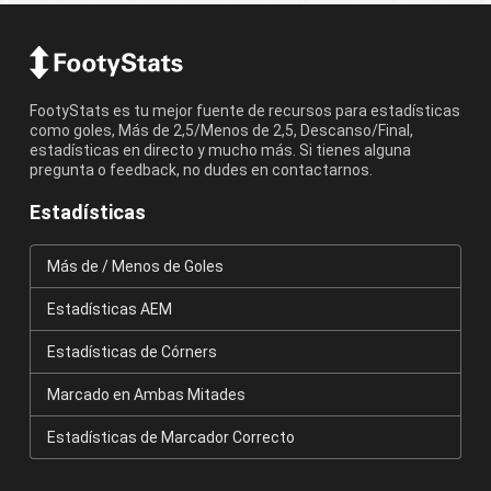
FootyStats es tu mejor fuente de recursos para estadísticas
como goles, Más de 2,5/Menos de 2,5, Descanso/Final,
estadísticas en directo y mucho más. Si tienes alguna
pregunta o feedback, no dudes en contactarnos.
Estadísticas
Más de / Menos de Goles
Estadísticas AEM
Estadísticas de Córners
Marcado en Ambas Mitades
Estadísticas de Marcador Correcto