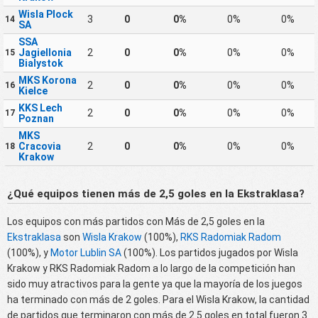
Wisla Plock
3
0
0%
0%
0%
14
SA
SSA
Jagiellonia
2
0
0%
0%
0%
15
Bialystok
MKS Korona
2
0
0%
0%
0%
16
Kielce
KKS Lech
2
0
0%
0%
0%
17
Poznan
MKS
Cracovia
2
0
0%
0%
0%
18
Krakow
¿Qué equipos tienen más de 2,5 goles en la Ekstraklasa?
Los equipos con más partidos con Más de 2,5 goles en la
Ekstraklasa
son
Wisla Krakow
(100%),
RKS Radomiak Radom
(100%), y
Motor Lublin SA
(100%). Los partidos jugados por Wisla
Krakow y RKS Radomiak Radom a lo largo de la competición han
sido muy atractivos para la gente ya que la mayoría de los juegos
ha terminado con más de 2 goles. Para el Wisla Krakow, la cantidad
de partidos que terminaron con más de 2.5 goles en total fueron 3