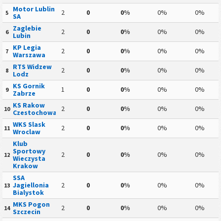
Motor Lublin
2
0
0%
0%
0%
5
SA
Zaglebie
2
0
0%
0%
0%
6
Lubin
KP Legia
2
0
0%
0%
0%
7
Warszawa
RTS Widzew
2
0
0%
0%
0%
8
Lodz
KS Gornik
1
0
0%
0%
0%
9
Zabrze
KS Rakow
2
0
0%
0%
0%
10
Czestochowa
WKS Slask
2
0
0%
0%
0%
11
Wroclaw
Klub
Sportowy
2
0
0%
0%
0%
12
Wieczysta
Krakow
SSA
Jagiellonia
2
0
0%
0%
0%
13
Bialystok
MKS Pogon
2
0
0%
0%
0%
14
Szczecin