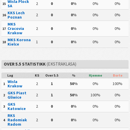
Wisla Plock
2
0
0%
0%
0%
15
SA
KKS Lech
2
0
0%
0%
0%
16
Poznan
MKS
Cracovia
2
0
0%
0%
0%
17
Krakow
MKS Korona
1
0
0%
0%
0%
18
Kielce
OVER 5.5 STATISTIKK
(EKSTRAKLASA)
Lag
KS
Over 5.5
%
Hjemme
Borte
Wisla
2
1
50%
0%
100%
1
Krakow
GKS Piast
2
1
50%
100%
0%
2
Gliwice
GKS
2
0
0%
0%
0%
3
Katowice
RKS
Radomiak
2
0
0%
0%
0%
4
Radom