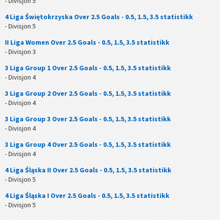
- Divisjon 5
4 Liga Świętokrzyska Over 2.5 Goals - 0.5, 1.5, 3.5 statistikk
- Divisjon 5
II Liga Women Over 2.5 Goals - 0.5, 1.5, 3.5 statistikk
- Divisjon 3
3 Liga Group 1 Over 2.5 Goals - 0.5, 1.5, 3.5 statistikk
- Divisjon 4
3 Liga Group 2 Over 2.5 Goals - 0.5, 1.5, 3.5 statistikk
- Divisjon 4
3 Liga Group 3 Over 2.5 Goals - 0.5, 1.5, 3.5 statistikk
- Divisjon 4
3 Liga Group 4 Over 2.5 Goals - 0.5, 1.5, 3.5 statistikk
- Divisjon 4
4 Liga Śląska II Over 2.5 Goals - 0.5, 1.5, 3.5 statistikk
- Divisjon 5
4 Liga Śląska I Over 2.5 Goals - 0.5, 1.5, 3.5 statistikk
- Divisjon 5