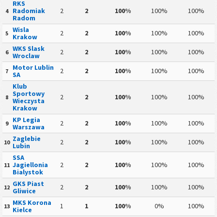
RKS
Radomiak
2
2
100%
100%
100%
4
Radom
Wisla
2
2
100%
100%
100%
5
Krakow
WKS Slask
2
2
100%
100%
100%
6
Wroclaw
Motor Lublin
2
2
100%
100%
100%
7
SA
Klub
Sportowy
2
2
100%
100%
100%
8
Wieczysta
Krakow
KP Legia
2
2
100%
100%
100%
9
Warszawa
Zaglebie
2
2
100%
100%
100%
10
Lubin
SSA
Jagiellonia
2
2
100%
100%
100%
11
Bialystok
GKS Piast
2
2
100%
100%
100%
12
Gliwice
MKS Korona
1
1
100%
0%
100%
13
Kielce