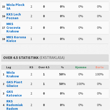
Wisla Plock
2
0
0%
0%
0%
15
SA
KKS Lech
2
0
0%
0%
0%
16
Poznan
MKS
Cracovia
2
0
0%
0%
0%
17
Krakow
MKS Korona
1
0
0%
0%
0%
18
Kielce
OVER 4.5 STATISTIKK
(EKSTRAKLASA)
Lag
KS
Over 4.5
%
Hjemme
Borte
Wisla
2
1
50%
0%
100%
1
Krakow
GKS Piast
2
1
50%
100%
0%
2
Gliwice
GKS
2
0
0%
0%
0%
3
Katowice
RKS
Radomiak
2
0
0%
0%
0%
4
Radom