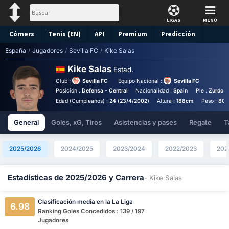
LIGAS
MENÚ
Córners
Tenis (EN)
API
Premium
Predicción
España
/
Jugadores
/
Sevilla FC
/
Kike Salas
Kike Salas
Estad.
Club :
Sevilla FC
Equipo Nacional :
Sevilla FC
Posición :
Defensa - Central
Nacionalidad :
Spain
Pie :
Zurdo
Edad (Cumpleaños) :
24 (23/4/2002)
Altura :
188cm
Peso :
80k
General
Goles, xG, Tiros
Asistencias y pases
Regate
T
2025/2026
2024/2025
2023/2024
2022/2023
202
Estadísticas de 2025/2026 y Carrera
- Kike Salas
Clasificación media en la La Liga
6.98
Ranking Goles Concedidos : 139 / 197
Jugadores