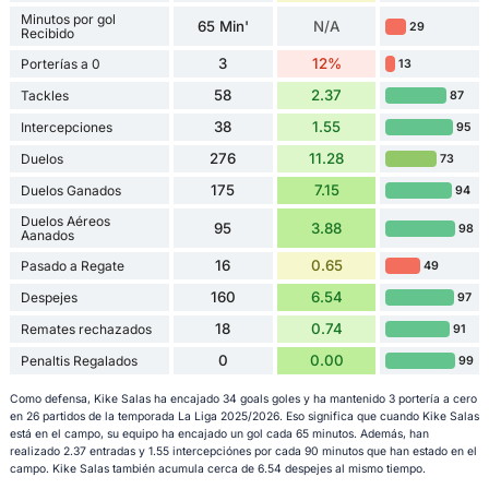
Minutos por gol
65 Min'
N/A
29
Recibido
3
12%
Porterías a 0
13
58
2.37
Tackles
87
38
1.55
Intercepciones
95
276
11.28
Duelos
73
175
7.15
Duelos Ganados
94
Duelos Aéreos
95
3.88
98
Aanados
16
0.65
Pasado a Regate
49
160
6.54
Despejes
97
18
0.74
Remates rechazados
91
0
0.00
Penaltis Regalados
99
Como defensa, Kike Salas ha encajado 34 goals goles y ha mantenido 3 portería a cero
en 26 partidos de la temporada La Liga 2025/2026. Eso significa que cuando Kike Salas
está en el campo, su equipo ha encajado un gol cada 65 minutos. Además, han
realizado 2.37 entradas y 1.55 intercepciónes por cada 90 minutos que han estado en el
campo. Kike Salas también acumula cerca de 6.54 despejes al mismo tiempo.