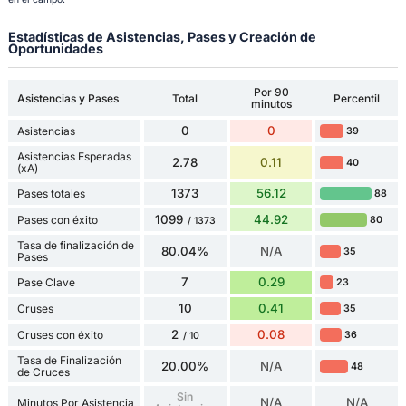
Estadísticas de Asistencias, Pases y Creación de
Oportunidades
Por 90
Asistencias y Pases
Total
Percentil
minutos
0
0
Asistencias
39
Asistencias Esperadas
2.78
0.11
40
(xA)
1373
56.12
Pases totales
88
1099
44.92
Pases con éxito
80
/ 1373
Tasa de finalización de
80.04%
N/A
35
Pases
7
0.29
Pase Clave
23
10
0.41
Cruses
35
2
0.08
Cruses con éxito
36
/ 10
Tasa de Finalización
20.00%
N/A
48
de Cruces
Sin
N/A
N/A
Minutos Por Asistencia