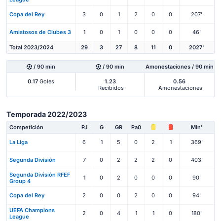
Copa del Rey
3
0
1
2
0
0
207'
Amistosos de Clubes 3
1
0
1
0
0
0
46'
Total 2023/2024
29
3
27
8
11
0
2027'
/ 90 min
/ 90 min
Amonestaciones / 90 min
0.17
Goles
1.23
0.56
Recibidos
Amonestaciones
Temporada 2022/2023
Competición
PJ
G
GR
Pa0
Min'
La Liga
6
1
5
0
2
1
369'
Segunda División
7
0
2
2
2
0
403'
Segunda División RFEF
1
0
2
0
0
0
90'
Group 4
Copa del Rey
2
0
0
2
0
0
94'
UEFA Champions
2
0
4
1
1
0
180'
League