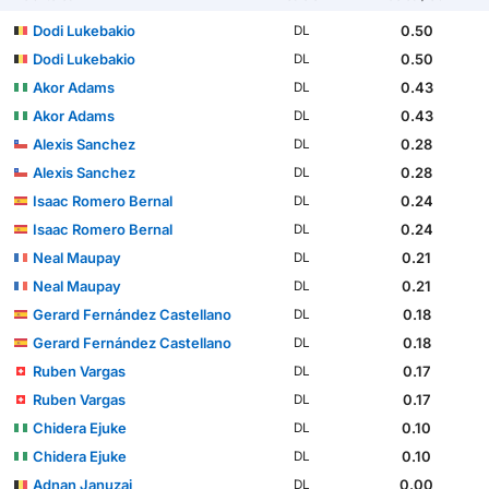
Dodi Lukebakio
0.50
DL
Dodi Lukebakio
0.50
DL
Akor Adams
0.43
DL
Akor Adams
0.43
DL
Alexis Sanchez
0.28
DL
Alexis Sanchez
0.28
DL
Isaac Romero Bernal
0.24
DL
Isaac Romero Bernal
0.24
DL
Neal Maupay
0.21
DL
Neal Maupay
0.21
DL
Gerard Fernández Castellano
0.18
DL
Gerard Fernández Castellano
0.18
DL
Ruben Vargas
0.17
DL
Ruben Vargas
0.17
DL
Chidera Ejuke
0.10
DL
Chidera Ejuke
0.10
DL
Adnan Januzaj
0.00
DL