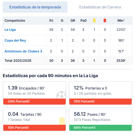
Estadísticas de la temporada
Estadísticas de Carrera
Competición
PJ
G
GR
Pa0
Min'
La Liga
26
2
34
3
1
0
2202'
Copa del Rey
2
1
2
0
0
0
180'
Amistosos de Clubes 3
2
0
2
0
0
0
157'
Total 2025/2026
30
3
38
3
1
0
2539'
Estadísticas por cada 90 minutos en la La Liga
1.39
12%
Encajados / 90'
Porterías a 0
34 Goles en 26 Partidos
3 / 26 partidos sin goles
29th Percentil
13th Percentil
0.04
56.12
Tarjetas / 90
Pases / 90'
1 Tarjetas Total
1373 Pases Registrados
10th Percentil
88th Percentil