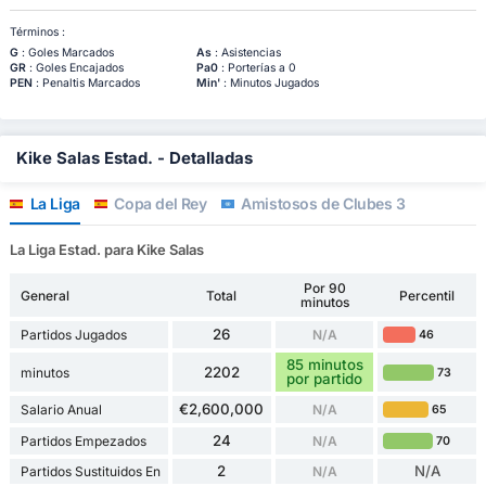
Términos :
G
: Goles Marcados
As
: Asistencias
GR
: Goles Encajados
Pa0
: Porterías a 0
PEN
: Penaltis Marcados
Min'
: Minutos Jugados
Kike Salas Estad. - Detalladas
La Liga
Copa del Rey
Amistosos de Clubes 3
La Liga Estad. para Kike Salas
Por 90
General
Total
Percentil
minutos
26
Partidos Jugados
N/A
46
85 minutos
2202
minutos
73
por partido
€2,600,000
Salario Anual
N/A
65
24
Partidos Empezados
N/A
70
2
N/A
Partidos Sustituidos En
N/A