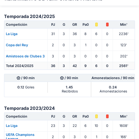
Temporada 2024/2025
Competición
PJ
G
GR
Pa0
Min'
La Liga
31
3
36
8
6
0
2236'
Copa del Rey
2
0
3
1
0
0
123'
Amistosos de Clubes 3
3
0
3
0
0
0
202'
Total 2024/2025
36
3
42
9
6
0
2561'
/ 90 min
/ 90 min
Amonestaciones / 90 min
0.12
Goles
1.45
0.24
Recibidos
Amonestaciones
Temporada 2023/2024
Competición
PJ
G
GR
Pa0
Min'
La Liga
23
3
22
6
10
0
1608'
UEFA Champions
2
0
3
0
1
0
166'
League