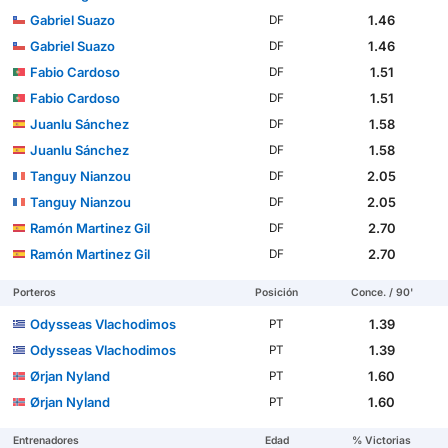
Gabriel Suazo
1.46
DF
Gabriel Suazo
1.46
DF
Fabio Cardoso
1.51
DF
Fabio Cardoso
1.51
DF
Juanlu Sánchez
1.58
DF
Juanlu Sánchez
1.58
DF
Tanguy Nianzou
2.05
DF
Tanguy Nianzou
2.05
DF
Ramón Martinez Gil
2.70
DF
Ramón Martinez Gil
2.70
DF
Porteros
Posición
Conce. / 90'
Odysseas Vlachodimos
1.39
PT
Odysseas Vlachodimos
1.39
PT
Ørjan Nyland
1.60
PT
Ørjan Nyland
1.60
PT
Entrenadores
Edad
% Victorias