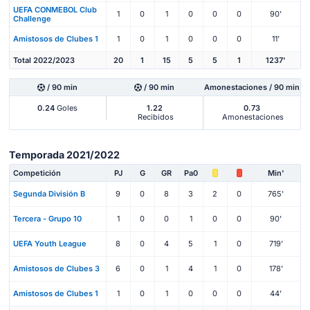
UEFA CONMEBOL Club
1
0
1
0
0
0
90'
Challenge
Amistosos de Clubes 1
1
0
1
0
0
0
11'
Total 2022/2023
20
1
15
5
5
1
1237'
/ 90 min
/ 90 min
Amonestaciones / 90 min
0.24
Goles
1.22
0.73
Recibidos
Amonestaciones
Temporada 2021/2022
Competición
PJ
G
GR
Pa0
Min'
Segunda División B
9
0
8
3
2
0
765'
Tercera - Grupo 10
1
0
0
1
0
0
90'
UEFA Youth League
8
0
4
5
1
0
719'
Amistosos de Clubes 3
6
0
1
4
1
0
178'
Amistosos de Clubes 1
1
0
1
0
0
0
44'