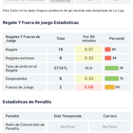
Asistencias
Kike Salas no ha dado ninguna asistencia de gol durante esta temporada de La Liga.
Regate Y Fuera de juego Estadísticas
Regates Y Fueras de
Por 90
Total
Percentil
Juego
minutos
14
0.57
Regate
30
8
0.33
Regates exitosos
34
Tasa de éxito en el
57.14%
N/A
70
Regate
8
0.33
Desposeídos
72
2
0.08
Fueras de Juego
50
Estadísticas de Penaltis
Penaltis
Esta Temporada
Carrera
Ratio de Conversión de
No Pens
No Pens
Penaltis