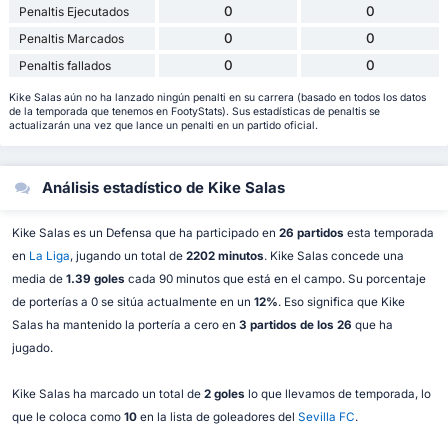
0
0
Penaltis Ejecutados
0
0
Penaltis Marcados
0
0
Penaltis fallados
Kike Salas aún no ha lanzado ningún penalti en su carrera (basado en todos los datos
de la temporada que tenemos en FootyStats). Sus estadísticas de penaltis se
actualizarán una vez que lance un penalti en un partido oficial.
Análisis estadístico de Kike Salas
Kike Salas es un Defensa que ha participado en
26 partidos
esta temporada
en
La Liga
, jugando un total de
2202 minutos
. Kike Salas concede una
media de
1.39 goles
cada 90 minutos que está en el campo. Su porcentaje
de porterías a 0 se sitúa actualmente en un
12%
. Eso significa que Kike
Salas ha mantenido la portería a cero en
3 partidos de los 26
que ha
jugado.
Kike Salas ha marcado un total de
2 goles
lo que llevamos de temporada, lo
que le coloca como
10
en la lista de goleadores del
Sevilla FC
.