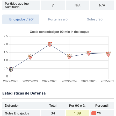
Partidos que fue
7
N/A
N/A
Sustituido
Encajados / 90'
Porterías a 0
Goles / 90'
Estadísticas de Defensa
Defender
Total
Por 90 o %
Percentil
34
1.39
Goles Encajados
29