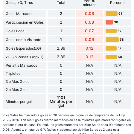
Por 90
Goles, xG, Tiros
Total
Percentil
minutos
2
0.08
Goles Marcados
61
2
0.08
Participación en Goles
38
1
0.07
Goles Local
57
1
0.09
Goles como Visitante
68
2.89
0.12
Goles Esperados(xG)
57
2.89
0.12
xG Sin Penaltis (npxG)
58
0
N/A
N/A
Penaltis Marcados
0
N/A
N/A
Tripletes
0
N/A
N/A
3 o Más Goles
0
N/A
N/A
2 o Más Goles
1101
Minutos por
N/A
N/A
Minutos por gol
gol
Kike Salas ha marcado 2 goles en 26 partidos en lo que va de temporada de La Liga
2025/2026. 1 de los 2 goles fueron marcados en casa mientras que marcaron 1 goles en
partidos fuera de casa. En total, los goles marcados por Kike Salas cada 90 minutos son
0.08. Además, el total de G/A (goles + asistencias) de Kike Salas es 2 para esta