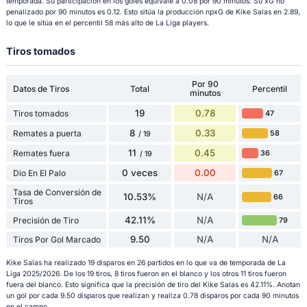
temporada. Su participación en los goles equivale a 0.08 por 90 minutos. Su xG no
penalizado por 90 minutos es 0.12. Esto sitúa la producción npxG de Kike Salas en 2.89,
lo que le sitúa en el percentil 58 más alto de La Liga players.
Tiros tomados
Por 90
Datos de Tiros
Total
Percentil
minutos
19
0.78
Tiros tomados
47
8
0.33
Remates a puerta
58
/ 19
11
0.45
Remates fuera
36
/ 19
0 veces
0.00
Dio En El Palo
67
Tasa de Conversión de
10.53%
N/A
66
Tiros
42.11%
N/A
Precisión de Tiro
79
9.50
N/A
N/A
Tiros Por Gol Marcado
Kike Salas ha realizado 19 disparos en 26 partidos en lo que va de temporada de La
Liga 2025/2026. De los 19 tiros, 8 tiros fueron en el blanco y los otros 11 tiros fueron
fuera del blanco. Esto significa que la precisión de tiro del Kike Salas es 42.11%. Anotan
un gol por cada 9.50 disparos que realizan y realiza 0.78 disparos por cada 90 minutos
en el campo.