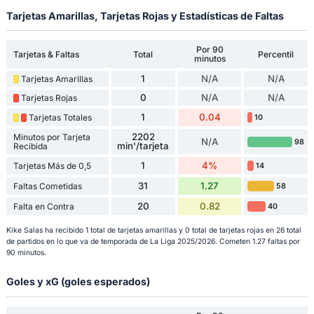
Tarjetas Amarillas, Tarjetas Rojas y Estadísticas de Faltas
Por 90
Tarjetas & Faltas
Total
Percentil
minutos
1
N/A
N/A
Tarjetas Amarillas
0
N/A
N/A
Tarjetas Rojas
1
0.04
Tarjetas Totales
10
2202
Minutos por Tarjeta
N/A
98
min'/tarjeta
Recibida
1
4%
Tarjetas Más de 0,5
14
31
1.27
Faltas Cometidas
58
20
0.82
Falta en Contra
40
Kike Salas ha recibido 1 total de tarjetas amarillas y 0 total de tarjetas rojas en 26 total
de partidos en lo que va de temporada de La Liga 2025/2026. Cometen 1.27 faltas por
90 minutos.
Goles y xG (goles esperados)