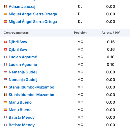
Adnan Januzaj
0.00
DL
Miguel Ángel Sierra Ortega
0.00
DL
Miguel Ángel Sierra Ortega
0.00
DL
Centrocampistas
Posición
Asists. / 90'
Djibril Sow
0.16
MC
Djibril Sow
0.16
MC
Lucien Agoumé
0.10
MC
Lucien Agoumé
0.10
MC
Nemanja Gudelj
0.00
MC
Nemanja Gudelj
0.00
MC
Stanis Idumbo-Muzambo
0.00
MC
Stanis Idumbo-Muzambo
0.00
MC
Manu Bueno
0.00
MC
Manu Bueno
0.00
MC
Batista Mendy
0.00
MC
Batista Mendy
0.00
MC