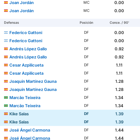
Joan Jordán
0.00
MC
Joan Jordán
0.00
MC
Defensas
Posición
Conce. / 90'
Federico Gattoni
0.00
DF
Federico Gattoni
0.00
DF
Andrés López Gallo
0.92
DF
Andrés López Gallo
0.92
DF
Cesar Azpilicueta
1.11
DF
Cesar Azpilicueta
1.11
DF
Joaquín Martínez Gauna
1.28
DF
Joaquín Martínez Gauna
1.28
DF
Marcão Teixeira
1.34
DF
Marcão Teixeira
1.34
DF
Kike Salas
1.39
DF
Kike Salas
1.39
DF
José Ángel Carmona
1.44
DF
José Ángel Carmona
1.44
DF