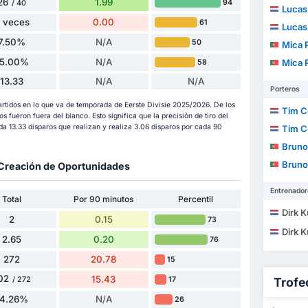
26
1.99
94
/ 40
Lucas
 veces
0.00
61
Lucas
7.50%
N/A
50
Mica 
5.00%
N/A
Mica 
58
13.33
N/A
N/A
Porteros
artidos en lo que va de temporada de Eerste Divisie 2025/2026. De los
Tim 
ros fueron fuera del blanco. Esto significa que la precisión de tiro del
a 13.33 disparos que realizan y realiza 3.06 disparos por cada 90
Tim 
Bruno Al
Bruno Al
y Creación de Oportunidades
Entrenador
Total
Por 90 minutos
Percentil
Dirk K
2
0.15
73
Dirk K
2.65
0.20
76
272
20.78
15
02
15.43
17
/ 272
Trofe
74.26%
N/A
26