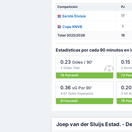
Competición
PJ
17
Eerste Divisie
1
Copa KNVB
Total 2025/2026
18
Estadísticas por cada 90 minutos en l
0.23
0.15
Goles / 90'
3 Goles Total
2 Asist
76 Percentil
73 Perc
0.36
0.20
xG Por 90'
4.67 Goles Esperados
2.65 A
81 Percentil
76 Perc
Joep van der Sluijs Estad. - D