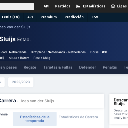
API
Partidos
Estadísticas
Ligas
Tenis (EN)
API
Premium
Predicción
CSV
oep van der Sluijs
Sluijs
Estad.
lidad :
Netherlands
Birthplace :
Netherlands - Netherlands
Dorsal :
#10
001)
Altura :
180cm
Peso :
68kg
as y pases
Regate
Tarjetas & Faltas
Defender
Penaltis
Te
4
2022/2023
Descar
Carrera
- Joep van der Sluijs
Sluijs
Descarga 
hasta 202
visie
Estadísticas de la
Estadísticas de Carrera
total y la
temporada