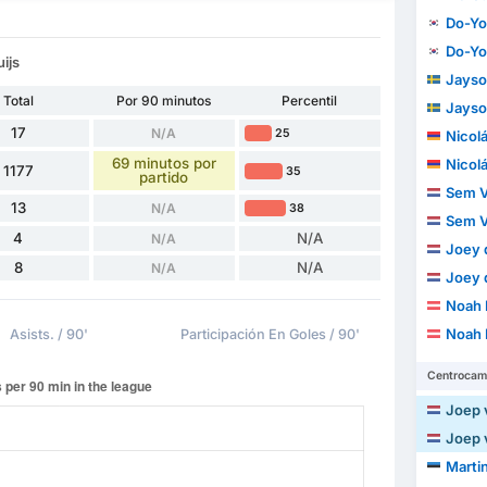
Do-Yo
Do-Yo
ijs
Jayso
Total
Por 90 minutos
Percentil
Jayso
17
N/A
25
Nicolás D
69 minutos por
Nicolás D
1177
35
partido
Sem V
13
N/A
38
Sem V
4
N/A
N/A
Joey 
8
N/A
N/A
Joey 
Noah 
Noah 
Asists. / 90'
Participación En Goles / 90'
Centrocam
Joep v
Joep v
Martin