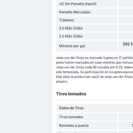
xG Sin Penaltis (npxG)
Penaltis Marcados
Tripletes
3 o Más Goles
2 o Más Goles
392 M
Minutos por gol
Joep van der Sluijs ha marcado 3 goles en 17 partido
goles fueron marcados en casa mientras que marcaron
Joep van der Sluijs cada 90 minutos son 0.23. Además
esta temporada. Su participación en los goles equiva
Esto sitúa la producción npxG de Joep van der Sluijs e
players.
Tiros tomados
Datos de Tiros
Tiros tomados
Remates a puerta