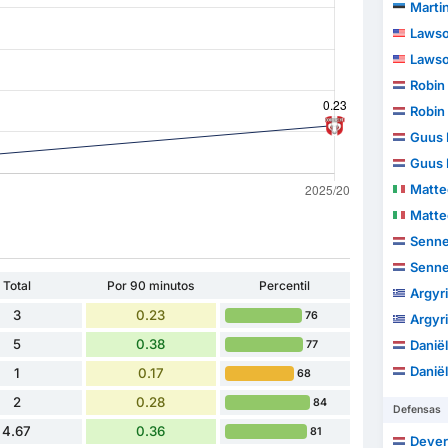
Martin
Lawso
Lawso
Robin
Robin
Guus 
Guus 
Matt
Matt
Senne
Senne
Total
Por 90 minutos
Percentil
Argyr
3
0.23
76
Argyr
5
0.38
Danië
77
Danië
1
0.17
68
2
0.28
84
Defensas
4.67
0.36
81
Dever