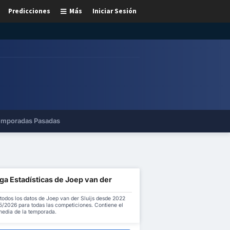
Predicciones
Más
Iniciar Sesión
mporadas Pasadas
ga Estadísticas de Joep van der
todos los datos de Joep van der Sluijs desde 2022
5/2026 para todas las competiciones. Contiene el
 media de la temporada.