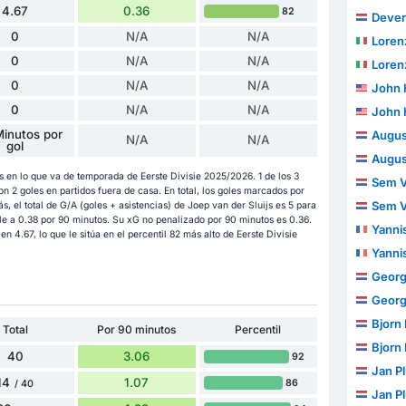
4.67
0.36
82
Dever
0
N/A
N/A
Loren
0
N/A
N/A
Loren
0
N/A
N/A
John 
0
N/A
N/A
John 
inutos por
Augus
N/A
N/A
gol
Augus
s en lo que va de temporada de Eerste Divisie 2025/2026. 1 de los 3
Sem V
 2 goles en partidos fuera de casa. En total, los goles marcados por
Sem V
, el total de G/A (goles + asistencias) de Joep van der Sluijs es 5 para
le a 0.38 por 90 minutos. Su xG no penalizado por 90 minutos es 0.36.
Yanni
n 4.67, lo que le sitúa en el percentil 82 más alto de Eerste Divisie
Yanni
George
George
Bjorn
Total
Por 90 minutos
Percentil
Bjorn
40
3.06
92
Jan P
14
1.07
86
/ 40
Jan P