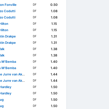
on Fonville
0.50
DF
zo Codutti
1.08
DF
zo Codutti
1.08
DF
Hilton
1.15
DF
Hilton
1.15
DF
tin Drakpe
1.31
DF
tin Drakpe
1.31
DF
alk
1.38
DF
alk
1.38
DF
s M'Bemba
1.40
DF
s M'Bemba
1.40
DF
 Jurre van Aken
1.44
DF
 Jurre van Aken
1.44
DF
 Hardley
1.50
DF
 Hardley
1.50
DF
lug
1.50
DF
lug
1.50
DF