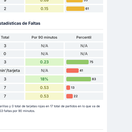
55
2
0.15
61
stadísticas de Faltas
Total
Por 90 minutos
Percentil
3
N/A
N/A
0
N/A
N/A
3
0.23
75
in'/tarjeta
N/A
41
3
18%
83
7
0.53
13
7
0.53
22
rillas y 0 total de tarjetas rojas en 17 total de partidos en lo que va de
3 faltas por 90 minutos.