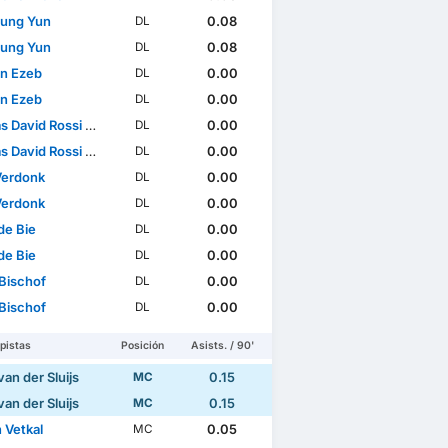
ung Yun
0.08
DL
ung Yun
0.08
DL
n Ezeb
0.00
DL
n Ezeb
0.00
DL
avid Rossi Marachlian
0.00
DL
avid Rossi Marachlian
0.00
DL
erdonk
0.00
DL
erdonk
0.00
DL
de Bie
0.00
DL
de Bie
0.00
DL
Bischof
0.00
DL
Bischof
0.00
DL
pistas
Posición
Asists. / 90'
an der Sluijs
0.15
MC
an der Sluijs
0.15
MC
 Vetkal
0.05
MC