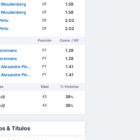
 Woudenberg
1.58
DF
 Woudenberg
1.58
DF
Pinto
2.02
DF
Pinto
2.02
DF
Posición
Conce. / 90'
Coremans
1.28
PT
Coremans
1.28
PT
exandre Pinto Pereira
1.41
PT
exandre Pinto Pereira
1.41
PT
es
Edad
% Victorias
uijt
38
45
%
uijt
38
45
%
os & Títulos