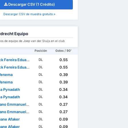
Descargar CSV (1 Crédito)
Descargar CSV de muestra gratuito »
drecht Equipo
s de equipo de Joep van der Sluijs en el club
Posición
Goles / 90'
k Fereira Eduardo
0.55
DL
k Fereira Eduardo
0.55
DL
Venema
0.39
DL
Venema
0.39
DL
a Pynadath
0.34
DL
a Pynadath
0.34
DL
mmanuel Carrillo Calderón
0.27
DL
mmanuel Carrillo Calderón
0.27
DL
ane Afaker
0.09
DL
ane Afaker
0.09
DL