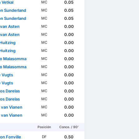
 Vetkal
0.05
MC
n Sunderland
0.05
MC
n Sunderland
0.05
MC
 van Asten
0.00
MC
 van Asten
0.00
MC
Huitzing
0.00
MC
Huitzing
0.00
MC
eo Malasomma
0.00
MC
eo Malasomma
0.00
MC
 Vugts
0.00
MC
 Vugts
0.00
MC
ios Darelas
0.00
MC
ios Darelas
0.00
MC
l van Vianen
0.00
MC
l van Vianen
0.00
MC
Posición
Conce. / 90'
on Fonville
0.50
DF