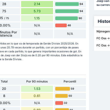
Joep van 
28
2.14
94
su carrer
75
5.73
94
15
1.15
90
/ 75
Histo
0.00%
N/A
46
Nijmegen
inutos Por
N/A
N/A
istencia
FC Oss -
partidos en lo que va de temporada de Eerste Divisie 2025/2026. En
FC Oss -
n unas 20.78 veces durante un partido, con un porcentaje de pases
ave en cada partido, lo que genera importantes ocasiones de gol. En
de Joep van der Sluijs es de 0.20 por 90 minutos. Esta estadística le
 la Eerste Divisie.
Total
Por 90 minutos
Percentil
20
1.53
59
8
0.61
50
0.00%
N/A
32
9
0.69