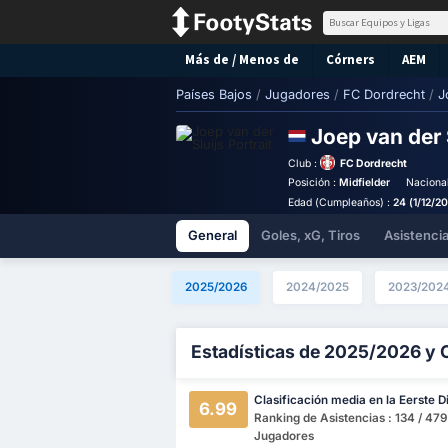
Más de / Menos de
Córners
AEM
Países Bajos
/
Jugadores
/
FC Dordrecht
/
J
Joep van der 
Club :
FC Dordrecht
Posición :
Midfielder
Naciona
Edad (Cumpleaños) :
24 (1/12/2
General
Goles, xG, Tiros
Asistenci
2025/2026
2024/2025
2023/202
Estadísticas de 2025/2026 y 
Clasificación media en la Eerste Di
6.99
Ranking de Asistencias : 134 / 479
Jugadores