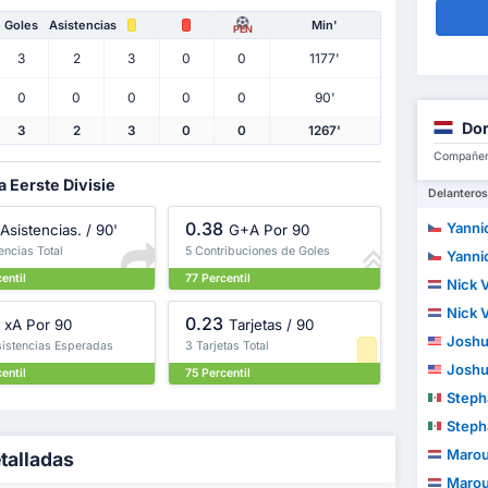
Goles
Asistencias
Min'
PEN
3
2
3
0
0
1177'
0
0
0
0
0
90'
Dor
3
2
3
0
0
1267'
Compañero
a Eerste Divisie
Delanteros
0.38
Yannic
Asistencias. / 90'
G+A Por 90
encias Total
5 Contribuciones de Goles
Yannic
entil
77 Percentil
Nick 
Nick 
0.23
xA Por 90
Tarjetas / 90
Joshu
sistencias Esperadas
3 Tarjetas Total
Joshu
entil
75 Percentil
Stephano E
Stephano E
Marou
etalladas
Marou