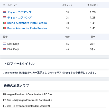
ゴールキーパー
ポジション
失点 / 90分
ティム・コアマンズ
1.28
GK
ティム・コアマンズ
1.28
GK
Bruno Alexandre Pinto Pereira
1.41
GK
Bruno Alexandre Pinto Pereira
1.41
GK
監督
年齢
勝率
Dirk Kuijt
38
45
%
Dirk Kuijt
38
45
%
トロフィー&タイトル
Joep van der Sluijsはサッカー選手としてのキャリアで0タイトルを獲得しています。
過去の所属クラブ
Nijmegen Eendracht Combinatie -> FC Oss
FC Oss -> Nijmegen Eendracht Combinatie
FC Oss -> Feyenoord Rotterdam Under 21