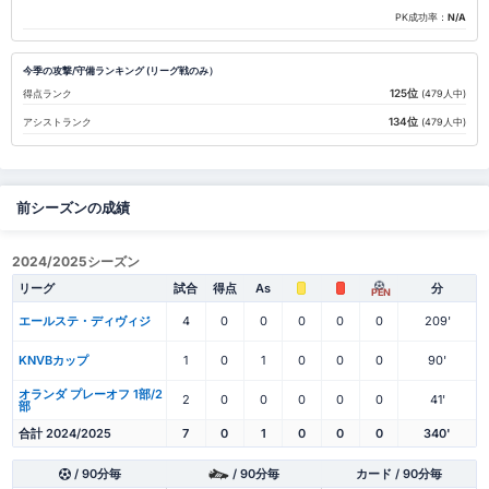
PK成功率：
N/A
今季の攻撃/守備ランキング (リーグ戦のみ）
125位
得点ランク
(479人中)
134位
アシストランク
(479人中)
前シーズンの成績
2024/2025シーズン
リーグ
試合
得点
As
分
PEN
エールステ・ディヴィジ
4
0
0
0
0
0
209'
KNVBカップ
1
0
1
0
0
0
90'
オランダ プレーオフ 1部/2
2
0
0
0
0
0
41'
部
合計 2024/2025
7
0
1
0
0
0
340'
/ 90分毎
/ 90分毎
カード / 90分毎