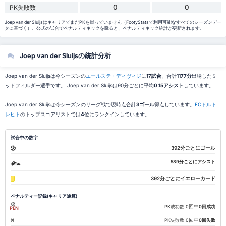
0
0
PK失敗数
Joep van der SluijsはキャリアでまだPKを蹴っていません（FootyStatsで利用可能なすべてのシーズンデー
タに基づく）。公式の試合でペナルティキックを蹴ると、ペナルティキック統計が更新されます。
Joep van der Sluijsの統計分析
Joep van der Sluijsは今シーズンの
エールステ・ディヴィジ
に
17試合
、合計
1177分
出場したミ
ッドフィルダー選手です。 Joep van der Sluijsは90分ごとに平均
0.15アシスト
しています。
Joep van der Sluijsは今シーズンのリーグ戦で現時点合計
3ゴール
得点しています。
FCドルト
レヒト
のトップスコアリストでは
4
位にランクインしています。
試合中の数字
392分ごとにゴール
589分ごとにアシスト
392分ごとにイエローカード
ペナルティー記録(キャリア通算)
回中
PK成功数
0
0回成功
PEN
回中
PK失敗数
0
0回失敗