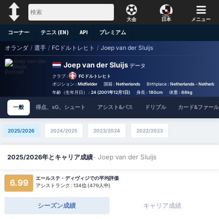
大会
日本
メニュー
コーナー
テニス (EN)
API
プレミアム
オランダ
/
選手
/
FCドルトレヒト
/
Joep van der Sluijs
Joep van der Sluijs
データ
クラブ :
FCドルトレヒト
ポジション :
Midfielder
国籍 :
Netherlands
Birthplace :
Netherlands - Netherlan
年齢（生年月日） :
24 (2001年12月1日)
身長 :
180cm
体重 :
68kg
一般
得点、xG、シュート
アシスト&パス
ドリブル
カード&ファール
2025/2026
2024/2025
2023/2024
2022/2023
- Joep van der Sluijs
2025/2026年とキャリア成績
エールステ・ディヴィジでの平均評価
6.99
アシストランク : 134位 (479人中)
シーズン成績
キャリア成績