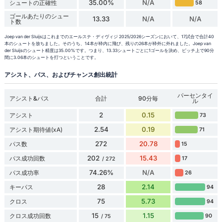
35.00%
N/A
シュートの正確性
58
ゴールあたりのシュー
13.33
N/A
N/A
ト数
Joep van der Sluijsはこれまでのエールステ・ディヴィジ 2025/2026シーズンにおいて、17試合で合計40
本のシュートを放ちました。そのうち、14本が枠内に飛び、残りの26本が枠外に外れました。Joep van
der Sluijsのシュート精度は35.00%です。つまり、13.33シュートごとに1ゴールを決め、ピッチ上で90分
間に3.06本のシュートを打つということです。
アシスト、パス、およびチャンス創出統計
パーセンタイ
アシスト&パス
合計
90分毎
ル
2
0.15
アシスト
73
2.54
0.19
アシスト期待値(xA)
71
272
20.78
パス数
15
202
15.43
パス成功回数
17
/ 272
74.26%
N/A
パス成功率
26
28
2.14
キーパス
94
75
5.73
クロス
94
15
1.15
クロス成功回数
90
/ 75