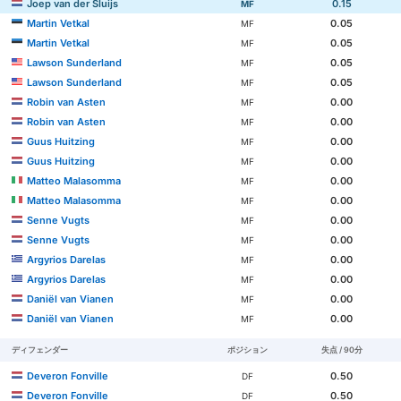
Joep van der Sluijs
0.15
MF
Martin Vetkal
0.05
MF
Martin Vetkal
0.05
MF
Lawson Sunderland
0.05
MF
Lawson Sunderland
0.05
MF
Robin van Asten
0.00
MF
Robin van Asten
0.00
MF
Guus Huitzing
0.00
MF
Guus Huitzing
0.00
MF
Matteo Malasomma
0.00
MF
Matteo Malasomma
0.00
MF
Senne Vugts
0.00
MF
Senne Vugts
0.00
MF
Argyrios Darelas
0.00
MF
Argyrios Darelas
0.00
MF
Daniël van Vianen
0.00
MF
Daniël van Vianen
0.00
MF
ディフェンダー
ポジション
失点 / 90分
Deveron Fonville
0.50
DF
Deveron Fonville
0.50
DF