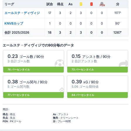
リーグ
試合
得点
As
分
PEN
エールステ・ディヴィジ
17
3
2
3
0
0
1177'
KNVBカップ
1
0
0
0
0
0
90'
合計 2025/2026
18
3
2
3
0
0
1267'
エールステ・ディヴィジでの90分毎のデータ
0.23
0.15
ゴール数 / 90分
アシスト数 / 90分
3 合計ゴール数
2 合計アシスト数
76 パーセンタイル
73 パーセンタイル
0.38
0.39
ゴール関与 / 90分
xG / 90分
5 ゴール関与数
5.06 ゴール期待値
77 パーセンタイル
84 パーセンタイル
用語 :
得点
: 得点
As
: アシスト
失点
: 失点
無失
: クリーンシート
PEN
: PKゴール
分
: プレー時間