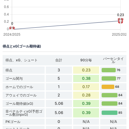
得点とxG(ゴール期待値)
パーセンタイ
得点、xG、シュート
合計
90分毎
ル
3
0.23
得点
76
5
0.38
ゴール関与
77
1
0.17
ホームでのゴール
68
2
0.28
アウェイでのゴール
84
5.06
0.39
ゴール期待値(xG)
84
非ペナルティxG(予想ゴ
5.06
0.39
85
ール数)(npxG)
0
N/A
N/A
PKゴール
0
N/A
N/A
ハットトリック