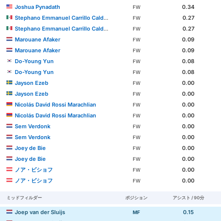
Joshua Pynadath
0.34
FW
Stephano Emmanuel Carrillo Calderón
0.27
FW
Stephano Emmanuel Carrillo Calderón
0.27
FW
Marouane Afaker
0.09
FW
Marouane Afaker
0.09
FW
Do-Young Yun
0.08
FW
Do-Young Yun
0.08
FW
Jayson Ezeb
0.00
FW
Jayson Ezeb
0.00
FW
Nicolás David Rossi Marachlian
0.00
FW
Nicolás David Rossi Marachlian
0.00
FW
Sem Verdonk
0.00
FW
Sem Verdonk
0.00
FW
Joey de Bie
0.00
FW
Joey de Bie
0.00
FW
ノア・ビショフ
0.00
FW
ノア・ビショフ
0.00
FW
ミッドフィルダー
ポジション
アシスト / 90分
Joep van der Sluijs
0.15
MF