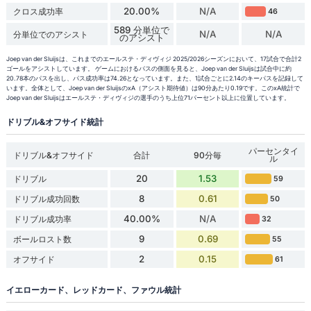
20.00%
N/A
クロス成功率
46
589 分単位で
N/A
N/A
分単位でのアシスト
のアシスト
Joep van der Sluijsは、これまでのエールステ・ディヴィジ 2025/2026シーズンにおいて、17試合で合計2
ゴールをアシストしています。 ゲームにおけるパスの側面を見ると、Joep van der Sluijsは試合中に約
20.78本のパスを出し、パス成功率は74.26となっています。また、1試合ごとに2.14のキーパスを記録して
います。全体として、Joep van der SluijsのxA（アシスト期待値）は90分あたり0.19です。このxA統計で
Joep van der Sluijsはエールステ・ディヴィジの選手のうち上位71パーセント以上に位置しています。
ドリブル&オフサイド統計
パーセンタイ
ドリブル&オフサイド
合計
90分毎
ル
20
1.53
ドリブル
59
8
0.61
ドリブル成功回数
50
40.00%
N/A
ドリブル成功率
32
9
0.69
ボールロスト数
55
2
0.15
オフサイド
61
イエローカード、レッドカード、ファウル統計