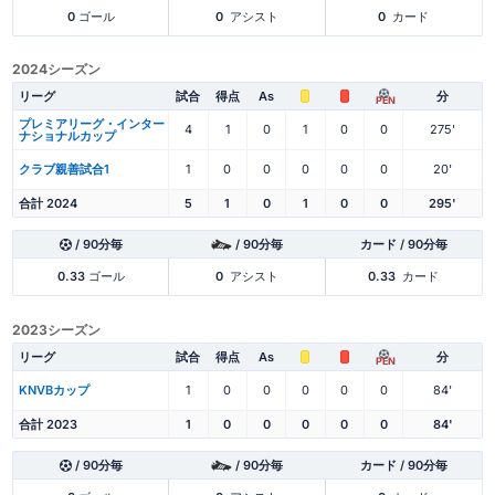
0
ゴール
0
アシスト
0
カード
2024シーズン
リーグ
試合
得点
As
分
PEN
プレミアリーグ・インター
4
1
0
1
0
0
275'
ナショナルカップ
クラブ親善試合1
1
0
0
0
0
0
20'
合計 2024
5
1
0
1
0
0
295'
/ 90分毎
/ 90分毎
カード / 90分毎
0.33
ゴール
0
アシスト
0.33
カード
2023シーズン
リーグ
試合
得点
As
分
PEN
KNVBカップ
1
0
0
0
0
0
84'
合計 2023
1
0
0
0
0
0
84'
/ 90分毎
/ 90分毎
カード / 90分毎