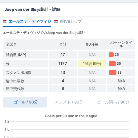
Joep van der Sluijs統計 - 詳細
エールステ・ディヴィジ
KNVBカップ
エールステ・ディヴィジでのJoep van der Sluijs統計
パーセンタイ
全試合
合計
90分毎
ル
17
試合数 (MP)
N/A
25
1177
1試合69分
分
35
13
スタメン出場数
N/A
38
4
N/A
途中出場数
N/A
8
N/A
途中交代数
N/A
ゴール / 90分
アシスト / 90分
ゴール関与 / 90分