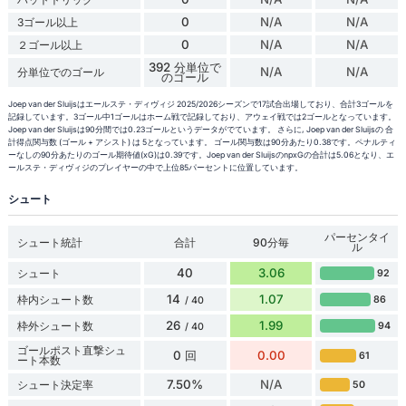
0
N/A
N/A
3ゴール以上
0
N/A
N/A
２ゴール以上
392 分単位で
N/A
N/A
分単位でのゴール
のゴール
Joep van der Sluijsはエールステ・ディヴィジ 2025/2026シーズンで17試合出場しており、合計3ゴールを
記録しています。3ゴール中1ゴールはホーム戦で記録しており、アウェイ戦では2ゴールとなっています。
Joep van der Sluijsは90分間では0.23ゴールというデータがでています。 さらに, Joep van der Sluijsの 合
計得点関与数 (ゴール + アシスト) は 5となっています。 ゴール関与数は90分あたり0.38です。ペナルティ
ーなしの90分あたりのゴール期待値(xG)は0.39です。Joep van der SluijsのnpxGの合計は5.06となり、エ
ールステ・ディヴィジのプレイヤーの中で上位85パーセントに位置しています。
シュート
パーセンタイ
シュート統計
合計
90分毎
ル
40
3.06
シュート
92
14
1.07
枠内シュート数
86
/ 40
26
1.99
枠外シュート数
94
/ 40
ゴールポスト直撃シュ
0 回
0.00
61
ート本数
7.50%
N/A
シュート決定率
50