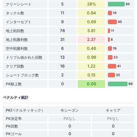
5
28%
クリーンシート
85
11
0.84
タックル数
19
9
0.69
インターセプト
45
76
5.81
地上戦回数
11
31
2.37
地上戦勝利数
8
6
0.46
空中戦勝利数
19
13
0.99
ドリブル抜かれた回数
23
16
1.22
クリア回数
41
2
0.15
シュートブロック数
35
0
0.00
PK献上数
99
ペナルティ統計
PK(ペナルティキック）
今シーズン
キャリア
PK決定率
PKなし
PKなし
0
0
PK回数
0
0
PKゴール