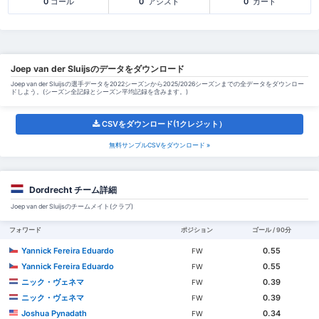
0
ゴール
0
アシスト
0
カード
Joep van der Sluijsのデータをダウンロード
Joep van der Sluijsの選手データを2022シーズンから2025/2026シーズンまでの全データをダウンロー
ドしよう。(シーズン全記録とシーズン平均記録を含みます。)
CSVをダウンロード(1クレジット）
無料サンプルCSVをダウンロード »
Dordrecht チーム詳細
Joep van der Sluijsのチームメイト(クラブ)
フォワード
ポジション
ゴール / 90分
Yannick Fereira Eduardo
0.55
FW
Yannick Fereira Eduardo
0.55
FW
ニック・ヴェネマ
0.39
FW
ニック・ヴェネマ
0.39
FW
Joshua Pynadath
0.34
FW