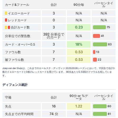
パーセンタイ
カード&ファール
合計
90分毎
ル
3
N/A
N/A
イエローカード
0
N/A
N/A
レッドカード
3
0.23
合計カード数
75
392 分単位で
N/A
分単位での警告数
41
のカード
3
18%
カード・オーバー0.5
83
7
0.53
ファウル数
13
7
0.53
被ファウル数
22
Joep van der Sluijsは、これまでのエールステ・ディヴィジ 2025/2026シーズンにおいて、17試合で合計3
枚のイエローカードと0枚のレッドカードを受けています。 90分あたり0.53回のファウルを犯していま
す。
ディフェンス統計
90分 or %デ
パーセンタイ
守備
合計
ータ
ル
16
1.22
失点
80
74 分
N/A
失点までの平均時間
81