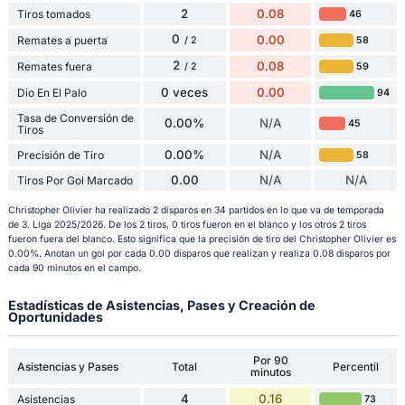
2
0.08
Tiros tomados
46
0
0.00
Remates a puerta
58
/ 2
2
0.08
Remates fuera
59
/ 2
0 veces
0.00
Dio En El Palo
94
Tasa de Conversión de
0.00%
N/A
45
Tiros
0.00%
N/A
Precisión de Tiro
58
0.00
N/A
N/A
Tiros Por Gol Marcado
Christopher Olivier ha realizado 2 disparos en 34 partidos en lo que va de temporada
de 3. Liga 2025/2026. De los 2 tiros, 0 tiros fueron en el blanco y los otros 2 tiros
fueron fuera del blanco. Esto significa que la precisión de tiro del Christopher Olivier es
0.00%. Anotan un gol por cada 0.00 disparos que realizan y realiza 0.08 disparos por
cada 90 minutos en el campo.
Estadísticas de Asistencias, Pases y Creación de
Oportunidades
Por 90
Asistencias y Pases
Total
Percentil
minutos
4
0.16
Asistencias
73