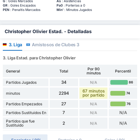
G
: Goles Marcados
As
: Asistencias
GR
: Goles Encajados
Pa0
: Porterías a 0
PEN
: Penaltis Marcados
Min'
: Minutos Jugados
Christopher Olivier Estad. - Detalladas
3. Liga
Amistosos de Clubes 3
3. Liga Estad. para Christopher Olivier
Por 90
General
Total
Percentil
minutos
34
Partidos Jugados
N/A
86
67 minutos
2294
minutos
74
por partido
27
Partidos Empezados
N/A
76
7
N/A
Partidos Sustituidos En
N/A
Partidos que fue
2
N/A
N/A
Sustituido