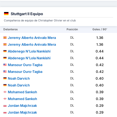
Stuttgart II Equipo
Compañeros de equipo de Christopher Olivier en el club
Delanteros
Posición
Goles / 90'
Jeremy Alberto Arévalo Mera
1.36
DL
Jeremy Alberto Arévalo Mera
1.36
DL
Abdenego N'Lola Nankishi
0.44
DL
Abdenego N'Lola Nankishi
0.44
DL
Mansour Ouro-Tagba
0.42
DL
Mansour Ouro-Tagba
0.42
DL
Noah Darvich
0.40
DL
Noah Darvich
0.40
DL
Mohamed Sankoh
0.39
DL
Mohamed Sankoh
0.39
DL
Jordan Majchrzak
0.29
DL
Jordan Majchrzak
0.29
DL