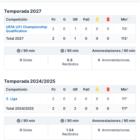
Temporada 2027
Competición
PJ
G
GR
Pa0
Min'
UEFA U21 Championship
2
0
1
0
0
0
113'
Qualification
Total 2027
2
0
1
0
0
0
113'
/ 90 min
/ 90 min
Amonestaciones / 90 min
0
Goles
0.8
0
Amonestaciones
Recibidos
Temporada 2024/2025
Competición
PJ
G
GR
Pa0
Min'
3. Liga
2
0
2
0
0
0
117'
Total 2024/2025
2
0
2
0
0
0
117'
/ 90 min
/ 90 min
Amonestaciones / 90 min
0
Goles
1.54
0
Amonestaciones
Recibidos