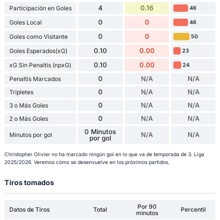
4
0.16
Participación en Goles
46
0
0
Goles Local
46
0
0
Goles como Visitante
50
0.10
0.00
Goles Esperados(xG)
23
0.10
0.00
xG Sin Penaltis (npxG)
24
0
N/A
N/A
Penaltis Marcados
0
N/A
N/A
Tripletes
0
N/A
N/A
3 o Más Goles
0
N/A
N/A
2 o Más Goles
0 Minutos
N/A
N/A
Minutos por gol
por gol
Christopher Olivier no ha marcado ningún gol en lo que va de temporada de 3. Liga
2025/2026. Veremos cómo se desenvuelve en los próximos partidos.
Tiros tomados
Por 90
Datos de Tiros
Total
Percentil
minutos