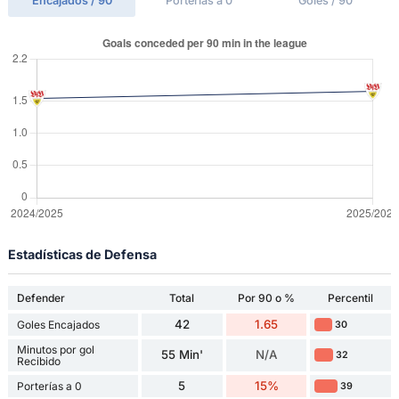
Encajados / 90'
Porterías a 0
Goles / 90'
Estadísticas de Defensa
Defender
Total
Por 90 o %
Percentil
42
1.65
Goles Encajados
30
Minutos por gol
55 Min'
N/A
32
Recibido
5
15%
Porterías a 0
39