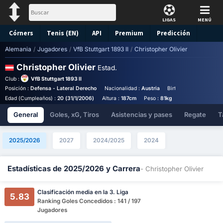
LIGAS
MENÚ
Córners
Tenis (EN)
API
Premium
Predicción
Alemania
/
Jugadores
/
VfB Stuttgart 1893 II
/
Christopher Olivier
Christopher Olivier
Estad.
Club :
VfB Stuttgart 1893 II
Posición :
Defensa - Lateral Derecho
Nacionalidad :
Austria
Birthplace :
Austria - 
Edad (Cumpleaños) :
20 (31/1/2006)
Altura :
187cm
Peso :
81kg
General
Goles, xG, Tiros
Asistencias y pases
Regate
T
2025/2026
2027
2024/2025
2024
Estadísticas de 2025/2026 y Carrera
- Christopher Olivier
Clasificación media en la 3. Liga
5.83
Ranking Goles Concedidos : 141 / 197
Jugadores