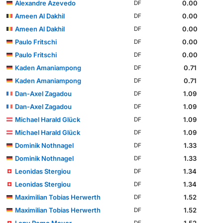
Alexandre Azevedo
0.00
DF
Ameen Al Dakhil
0.00
DF
Ameen Al Dakhil
0.00
DF
Paulo Fritschi
0.00
DF
Paulo Fritschi
0.00
DF
Kaden Amaniampong
0.71
DF
Kaden Amaniampong
0.71
DF
Dan-Axel Zagadou
1.09
DF
Dan-Axel Zagadou
1.09
DF
Michael Harald Glück
1.09
DF
Michael Harald Glück
1.09
DF
Dominik Nothnagel
1.33
DF
Dominik Nothnagel
1.33
DF
Leonidas Stergiou
1.34
DF
Leonidas Stergiou
1.34
DF
Maximilian Tobias Herwerth
1.52
DF
Maximilian Tobias Herwerth
1.52
DF
Leny Remo Meyer
1.52
DF