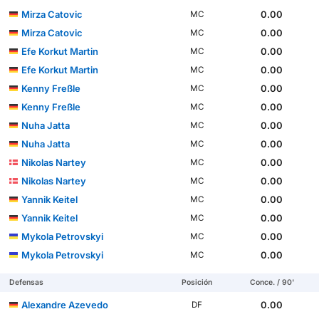
Mirza Catovic
0.00
MC
Mirza Catovic
0.00
MC
Efe Korkut Martin
0.00
MC
Efe Korkut Martin
0.00
MC
Kenny Freßle
0.00
MC
Kenny Freßle
0.00
MC
Nuha Jatta
0.00
MC
Nuha Jatta
0.00
MC
Nikolas Nartey
0.00
MC
Nikolas Nartey
0.00
MC
Yannik Keitel
0.00
MC
Yannik Keitel
0.00
MC
Mykola Petrovskyi
0.00
MC
Mykola Petrovskyi
0.00
MC
Defensas
Posición
Conce. / 90'
Alexandre Azevedo
0.00
DF