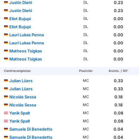
Justin Diehl
0.23
DL
Justin Diehl
0.23
DL
Eliot Bujupi
0.00
DL
Eliot Bujupi
0.00
DL
Lauri Lukas Penna
0.00
DL
Lauri Lukas Penna
0.00
DL
Matheos Tsigkas
0.00
DL
Matheos Tsigkas
0.00
DL
Centrocampistas
Posición
Asists. / 90'
Julian Lüers
0.33
MC
Julian Lüers
0.33
MC
Nicolás Sessa
0.18
MC
Nicolás Sessa
0.18
MC
Yanik Spalt
0.08
MC
Yanik Spalt
0.08
MC
Samuele Di Benedetto
0.04
MC
Samuele Di Benedetto
0.04
MC