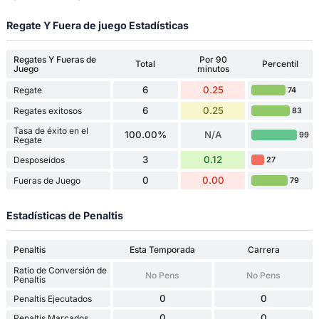
Regate Y Fuera de juego Estadísticas
Regates Y Fueras de
Por 90
Total
Percentil
Juego
minutos
6
0.25
Regate
74
6
0.25
Regates exitosos
83
Tasa de éxito en el
100.00%
N/A
99
Regate
3
0.12
Desposeídos
27
0
0.00
Fueras de Juego
79
Estadísticas de Penaltis
Penaltis
Esta Temporada
Carrera
Ratio de Conversión de
No Pens
No Pens
Penaltis
0
0
Penaltis Ejecutados
0
0
Penaltis Marcados