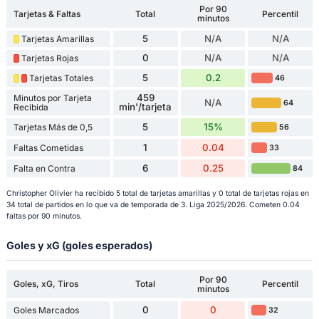
Por 90
Tarjetas & Faltas
Total
Percentil
minutos
5
N/A
N/A
Tarjetas Amarillas
0
N/A
N/A
Tarjetas Rojas
5
0.2
Tarjetas Totales
46
459
Minutos por Tarjeta
N/A
64
min'/tarjeta
Recibida
5
15%
Tarjetas Más de 0,5
56
1
0.04
Faltas Cometidas
33
6
0.25
Falta en Contra
84
Christopher Olivier ha recibido 5 total de tarjetas amarillas y 0 total de tarjetas rojas en
34 total de partidos en lo que va de temporada de 3. Liga 2025/2026. Cometen 0.04
faltas por 90 minutos.
Goles y xG (goles esperados)
Por 90
Goles, xG, Tiros
Total
Percentil
minutos
0
0
Goles Marcados
32