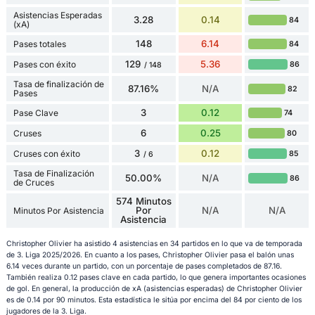
Asistencias Esperadas
3.28
0.14
84
(xA)
148
6.14
Pases totales
84
129
5.36
Pases con éxito
86
/ 148
Tasa de finalización de
87.16%
N/A
82
Pases
3
0.12
Pase Clave
74
6
0.25
Cruses
80
3
0.12
Cruses con éxito
85
/ 6
Tasa de Finalización
50.00%
N/A
86
de Cruces
574 Minutos
Por
N/A
N/A
Minutos Por Asistencia
Asistencia
Christopher Olivier ha asistido 4 asistencias en 34 partidos en lo que va de temporada
de 3. Liga 2025/2026. En cuanto a los pases, Christopher Olivier pasa el balón unas
6.14 veces durante un partido, con un porcentaje de pases completados de 87.16.
También realiza 0.12 pases clave en cada partido, lo que genera importantes ocasiones
de gol. En general, la producción de xA (asistencias esperadas) de Christopher Olivier
es de 0.14 por 90 minutos. Esta estadística le sitúa por encima del 84 por ciento de los
jugadores de la 3. Liga.