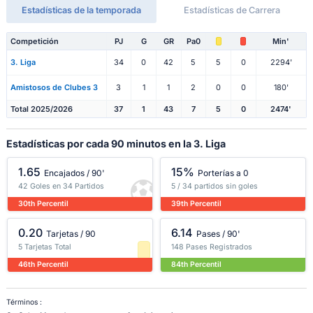
Estadísticas de la temporada
Estadísticas de Carrera
Competición
PJ
G
GR
Pa0
Min'
3. Liga
34
0
42
5
5
0
2294'
Amistosos de Clubes 3
3
1
1
2
0
0
180'
Total 2025/2026
37
1
43
7
5
0
2474'
Estadísticas por cada 90 minutos en la 3. Liga
1.65
15%
Encajados / 90'
Porterías a 0
42 Goles en 34 Partidos
5 / 34 partidos sin goles
30th Percentil
39th Percentil
0.20
6.14
Tarjetas / 90
Pases / 90'
5 Tarjetas Total
148 Pases Registrados
46th Percentil
84th Percentil
Términos :