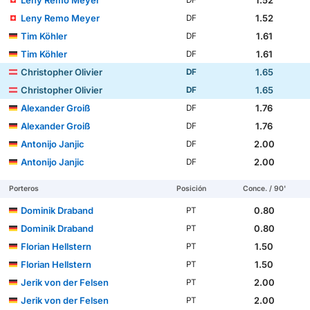
Leny Remo Meyer
1.52
DF
Tim Köhler
1.61
DF
Tim Köhler
1.61
DF
Christopher Olivier
1.65
DF
Christopher Olivier
1.65
DF
Alexander Groiß
1.76
DF
Alexander Groiß
1.76
DF
Antonijo Janjic
2.00
DF
Antonijo Janjic
2.00
DF
Porteros
Posición
Conce. / 90'
Dominik Draband
0.80
PT
Dominik Draband
0.80
PT
Florian Hellstern
1.50
PT
Florian Hellstern
1.50
PT
Jerik von der Felsen
2.00
PT
Jerik von der Felsen
2.00
PT