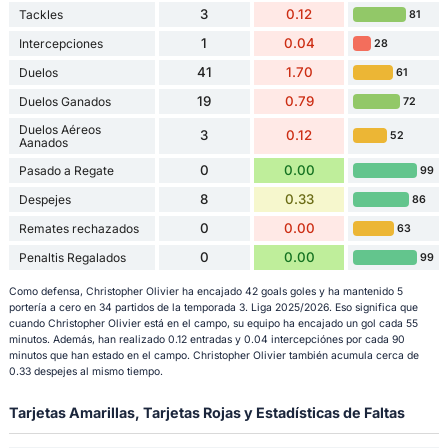
3
0.12
Tackles
81
1
0.04
Intercepciones
28
41
1.70
Duelos
61
19
0.79
Duelos Ganados
72
Duelos Aéreos
3
0.12
52
Aanados
0
0.00
Pasado a Regate
99
8
0.33
Despejes
86
0
0.00
Remates rechazados
63
0
0.00
Penaltis Regalados
99
Como defensa, Christopher Olivier ha encajado 42 goals goles y ha mantenido 5
portería a cero en 34 partidos de la temporada 3. Liga 2025/2026. Eso significa que
cuando Christopher Olivier está en el campo, su equipo ha encajado un gol cada 55
minutos. Además, han realizado 0.12 entradas y 0.04 intercepciónes por cada 90
minutos que han estado en el campo. Christopher Olivier también acumula cerca de
0.33 despejes al mismo tiempo.
Tarjetas Amarillas, Tarjetas Rojas y Estadísticas de Faltas