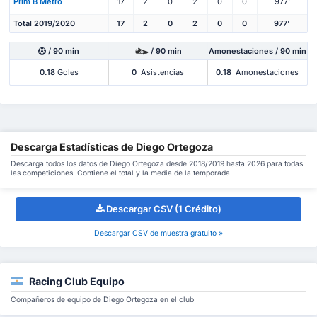
Prim B Metro
17
2
0
2
0
0
977'
Total 2019/2020
17
2
0
2
0
0
977'
/ 90 min
/ 90 min
Amonestaciones / 90 min
0.18
Goles
0
Asistencias
0.18
Amonestaciones
Descarga Estadísticas de Diego Ortegoza
Descarga todos los datos de Diego Ortegoza desde 2018/2019 hasta 2026 para todas
las competiciones. Contiene el total y la media de la temporada.
Descargar CSV (1 Crédito)
Descargar CSV de muestra gratuito »
Racing Club Equipo
Compañeros de equipo de Diego Ortegoza en el club