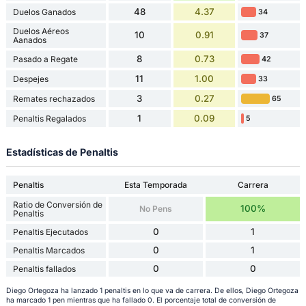
48
4.37
Duelos Ganados
34
Duelos Aéreos
10
0.91
37
Aanados
8
0.73
Pasado a Regate
42
11
1.00
Despejes
33
3
0.27
Remates rechazados
65
1
0.09
Penaltis Regalados
5
Estadísticas de Penaltis
Penaltis
Esta Temporada
Carrera
Ratio de Conversión de
100%
No Pens
Penaltis
0
1
Penaltis Ejecutados
0
1
Penaltis Marcados
0
0
Penaltis fallados
Diego Ortegoza ha lanzado 1 penaltis en lo que va de carrera. De ellos, Diego Ortegoza
ha marcado 1 pen mientras que ha fallado 0. El porcentaje total de conversión de