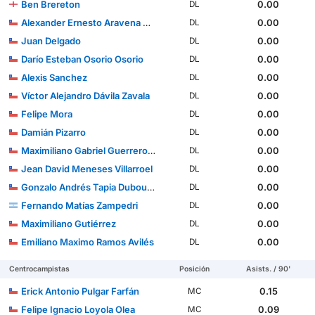
Ben Brereton
0.00
DL
Alexander Ernesto Aravena Guzmán
0.00
DL
Juan Delgado
0.00
DL
Darío Esteban Osorio Osorio
0.00
DL
Alexis Sanchez
0.00
DL
Víctor Alejandro Dávila Zavala
0.00
DL
Felipe Mora
0.00
DL
Damián Pizarro
0.00
DL
Maximiliano Gabriel Guerrero Pena
0.00
DL
Jean David Meneses Villarroel
0.00
DL
Gonzalo Andrés Tapia Dubournais
0.00
DL
Fernando Matías Zampedri
0.00
DL
Maximiliano Gutiérrez
0.00
DL
Emiliano Maximo Ramos Avilés
0.00
DL
Centrocampistas
Posición
Asists. / 90'
Erick Antonio Pulgar Farfán
0.15
MC
Felipe Ignacio Loyola Olea
0.09
MC