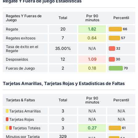
Regate Y Fuera de juego Estadísticas
Regates Y Fueras de
Por 90
Total
Percentil
Juego
minutos
20
1.82
Regate
66
7
0.64
Regates exitosos
57
Tasa de éxito en el
35.00%
N/A
32
Regate
12
1.09
Desposeídos
30
2
0.18
Fueras de Juego
70
Tarjetas Amarillas, Tarjetas Rojas y Estadísticas de Faltas
Por 90
Tarjetas & Faltas
Total
Percentil
minutos
3
N/A
N/A
Tarjetas Amarillas
0
N/A
N/A
Tarjetas Rojas
3
0.27
Tarjetas Totales
61
329
Minutos por Tarjeta