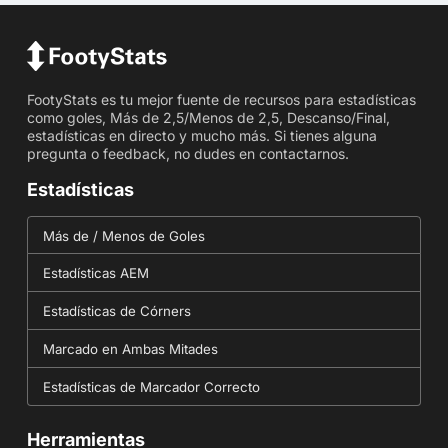
FootyStats es tu mejor fuente de recursos para estadísticas
como goles, Más de 2,5/Menos de 2,5, Descanso/Final,
estadísticas en directo y mucho más. Si tienes alguna
pregunta o feedback, no dudes en contactarnos.
Estadísticas
Más de / Menos de Goles
Estadísticas AEM
Estadísticas de Córners
Marcado en Ambas Mitades
Estadísticas de Marcador Correcto
Herramientas