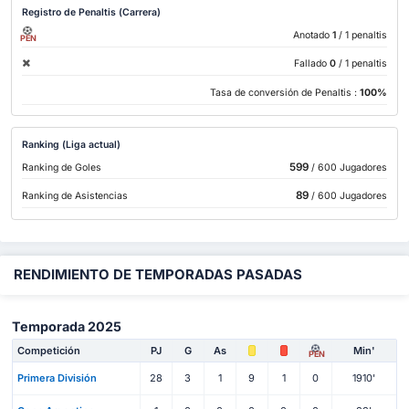
Registro de Penaltis (Carrera)
Anotado
1
/ 1 penaltis
PEN
Fallado
0
/ 1 penaltis
Tasa de conversión de Penaltis :
100%
Ranking (Liga actual)
599
Ranking de Goles
/ 600 Jugadores
89
Ranking de Asistencias
/ 600 Jugadores
RENDIMIENTO DE TEMPORADAS PASADAS
Temporada 2025
Competición
PJ
G
As
Min'
PEN
Primera División
28
3
1
9
1
0
1910'