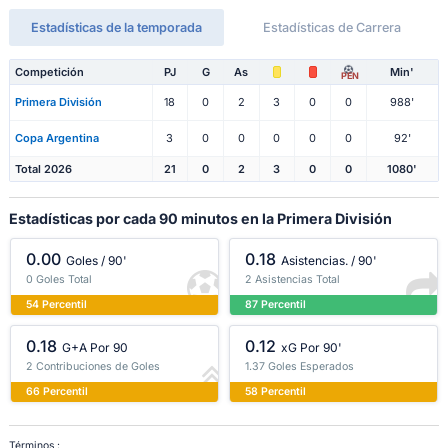
Estadísticas de la temporada
Estadísticas de Carrera
Competición
PJ
G
As
Min'
PEN
Primera División
18
0
2
3
0
0
988'
Copa Argentina
3
0
0
0
0
0
92'
Total 2026
21
0
2
3
0
0
1080'
Estadísticas por cada 90 minutos en la Primera División
0.00
0.18
Goles / 90'
Asistencias. / 90'
0 Goles Total
2 Asistencias Total
54 Percentil
87 Percentil
0.18
0.12
G+A Por 90
xG Por 90'
2 Contribuciones de Goles
1.37 Goles Esperados
66 Percentil
58 Percentil
Términos :