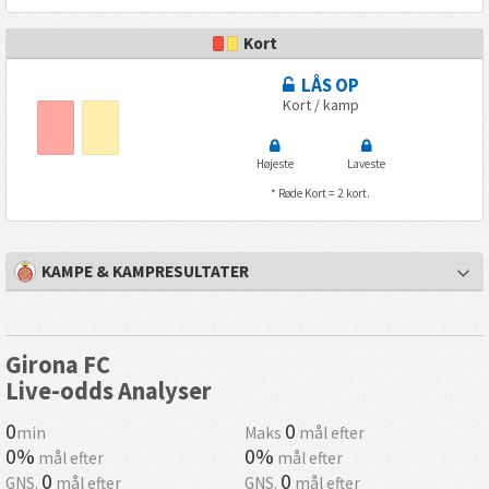
Kort
LÅS OP
Kort / kamp
Højeste
Laveste
* Røde Kort = 2 kort.
KAMPE & KAMPRESULTATER
Girona FC
Live-odds Analyser
0
0
min
Maks
mål efter
0%
0%
mål efter
mål efter
0
0
GNS.
mål efter
GNS.
mål efter