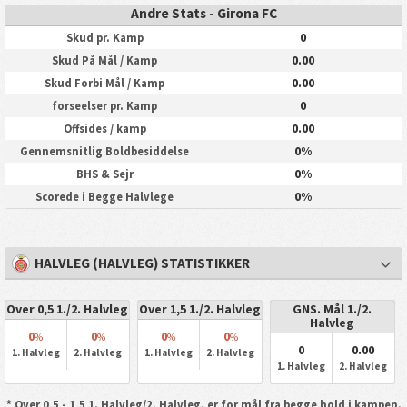
Andre Stats - Girona FC
0
Skud pr. Kamp
0.00
Skud På Mål / Kamp
0.00
Skud Forbi Mål / Kamp
0
forseelser pr. Kamp
0.00
Offsides / kamp
0%
Gennemsnitlig Boldbesiddelse
0%
BHS & Sejr
0%
Scorede i Begge Halvlege
HALVLEG (HALVLEG) STATISTIKKER
Over 0,5 1./2. Halvleg
Over 1,5 1./2. Halvleg
GNS. Mål 1./2.
Halvleg
0
0
0
0
%
%
%
%
0
0.00
1. Halvleg
2. Halvleg
1. Halvleg
2. Halvleg
1. Halvleg
2. Halvleg
* Over 0,5 - 1,5 1. Halvleg/2. Halvleg. er for mål fra begge hold i kampen.