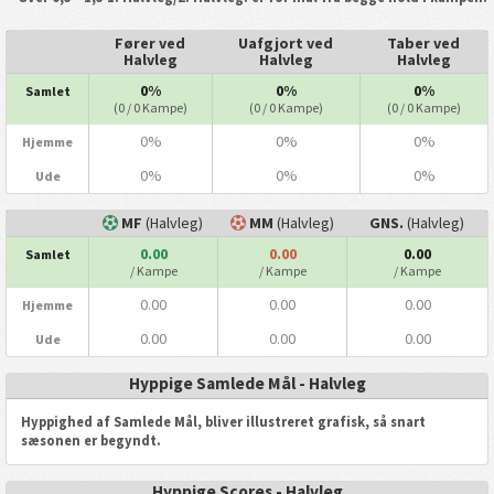
Fører ved
Uafgjort ved
Taber ved
Halvleg
Halvleg
Halvleg
0%
0%
0%
Samlet
(0 / 0 Kampe)
(0 / 0 Kampe)
(0 / 0 Kampe)
0%
0%
0%
Hjemme
0%
0%
0%
Ude
MF
(Halvleg)
MM
(Halvleg)
GNS.
(Halvleg)
0.00
0.00
0.00
Samlet
/ Kampe
/ Kampe
/ Kampe
0.00
0.00
0.00
Hjemme
0.00
0.00
0.00
Ude
Hyppige Samlede Mål - Halvleg
Hyppighed af Samlede Mål, bliver illustreret grafisk, så snart
sæsonen er begyndt.
Hyppige Scores - Halvleg