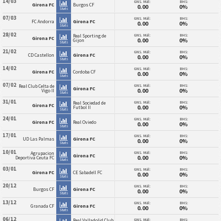
14/03
GNS. Mål:
BHS:
Girona FC
Burgos CF
0.00
0%
Stats
07/03
GNS. Mål:
BHS:
FC Andorra
Girona FC
0.00
0%
Stats
28/02
GNS. Mål:
BHS:
Real Sporting de
Girona FC
0.00
0%
Gijon
Stats
21/02
GNS. Mål:
BHS:
CD Castellon
Girona FC
0.00
0%
Stats
14/02
GNS. Mål:
BHS:
Girona FC
Cordoba CF
0.00
0%
Stats
07/02
GNS. Mål:
BHS:
Real Club Celta de
Girona FC
0.00
0%
Vigo II
Stats
31/01
GNS. Mål:
BHS:
Real Sociedad de
Girona FC
0.00
0%
Futbol II
Stats
24/01
GNS. Mål:
BHS:
Girona FC
Real Oviedo
0.00
0%
Stats
17/01
GNS. Mål:
BHS:
UD Las Palmas
Girona FC
0.00
0%
Stats
10/01
GNS. Mål:
BHS:
Agrupacion
Girona FC
0.00
0%
Deportiva Ceuta FC
Stats
03/01
GNS. Mål:
BHS:
Girona FC
CE Sabadell FC
0.00
0%
Stats
20/12
GNS. Mål:
BHS:
Burgos CF
Girona FC
0.00
0%
Stats
13/12
GNS. Mål:
BHS:
Granada CF
Girona FC
0.00
0%
Stats
06/12
GNS. Mål:
BHS:
Real Valladolid Club