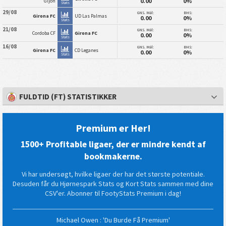
0.00
0%
Gijon
Stats
29/08
GNS. Mål:
BHS:
Girona FC
UD Las Palmas
0.00
0%
Stats
21/08
GNS. Mål:
BHS:
Cordoba CF
Girona FC
0.00
0%
Stats
16/08
GNS. Mål:
BHS:
Girona FC
CD Leganes
0.00
0%
Stats
FULDTID (FT) STATISTIKKER
Premium er Her!
1500+ Profitable ligaer, der er mindre kendt af
bookmakerne.
Vi har undersøgt, hvilke ligaer der har det største potentiale.
Desuden får du Hjørnespark Stats og Kort Stats sammen med dine
CSV'er. Abonner til FootyStats Premium i dag!
Michael Owen : 'Du Burde Få Premium'