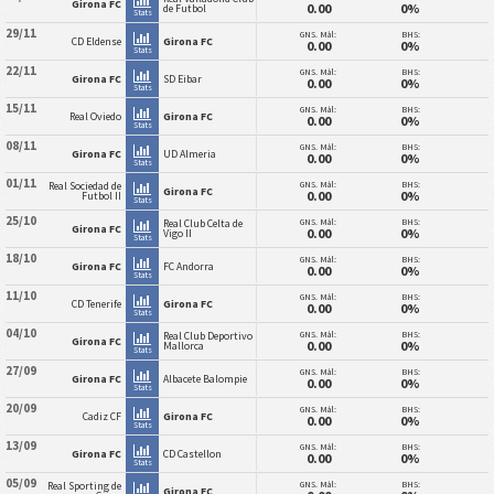
Girona FC
0.00
0%
de Futbol
Stats
29/11
GNS. Mål:
BHS:
CD Eldense
Girona FC
0.00
0%
Stats
22/11
GNS. Mål:
BHS:
Girona FC
SD Eibar
0.00
0%
Stats
15/11
GNS. Mål:
BHS:
Real Oviedo
Girona FC
0.00
0%
Stats
08/11
GNS. Mål:
BHS:
Girona FC
UD Almeria
0.00
0%
Stats
01/11
GNS. Mål:
BHS:
Real Sociedad de
Girona FC
0.00
0%
Futbol II
Stats
25/10
GNS. Mål:
BHS:
Real Club Celta de
Girona FC
0.00
0%
Vigo II
Stats
18/10
GNS. Mål:
BHS:
Girona FC
FC Andorra
0.00
0%
Stats
11/10
GNS. Mål:
BHS:
CD Tenerife
Girona FC
0.00
0%
Stats
04/10
GNS. Mål:
BHS:
Real Club Deportivo
Girona FC
0.00
0%
Mallorca
Stats
27/09
GNS. Mål:
BHS:
Girona FC
Albacete Balompie
0.00
0%
Stats
20/09
GNS. Mål:
BHS:
Cadiz CF
Girona FC
0.00
0%
Stats
13/09
GNS. Mål:
BHS:
Girona FC
CD Castellon
0.00
0%
Stats
05/09
GNS. Mål:
BHS:
Real Sporting de
Girona FC