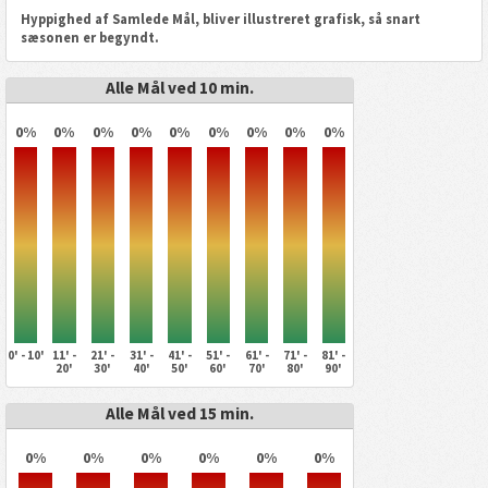
Hyppighed af Samlede Mål, bliver illustreret grafisk, så snart
sæsonen er begyndt.
Alle Mål ved 10 min.
0%
0%
0%
0%
0%
0%
0%
0%
0%
0' - 10'
11' -
21' -
31' -
41' -
51' -
61' -
71' -
81' -
20'
30'
40'
50'
60'
70'
80'
90'
Alle Mål ved 15 min.
0%
0%
0%
0%
0%
0%