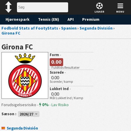
LIGAER
MENU
Hjørnespark
Tennis (EN)
API
Premium
Fodbold Stats af FootyStats
›
Spanien
›
Segunda División
›
Forudsigelse
Girona FC
Girona FC
Form
-
0.00
Fuldtids Resultater
Scorede
-
0.00
Scorede / kamp
Lukket Ind
-
0.00
Mål Lukket Ind / Kamp
0%
Forudsigelsesrisiko -
-
Lav Risiko
Sæson :
2026/27
Segunda División