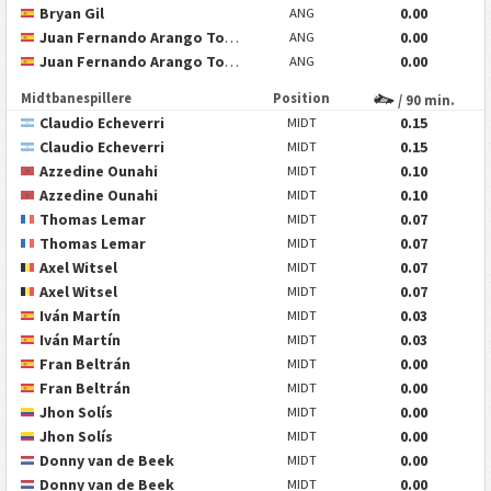
Bryan Gil
0.00
ANG
Juan Fernando Arango Tortolero
0.00
ANG
Juan Fernando Arango Tortolero
0.00
ANG
Midtbanespillere
Position
/ 90 min.
Claudio Echeverri
0.15
MIDT
Claudio Echeverri
0.15
MIDT
Azzedine Ounahi
0.10
MIDT
Azzedine Ounahi
0.10
MIDT
Thomas Lemar
0.07
MIDT
Thomas Lemar
0.07
MIDT
Axel Witsel
0.07
MIDT
Axel Witsel
0.07
MIDT
Iván Martín
0.03
MIDT
Iván Martín
0.03
MIDT
Fran Beltrán
0.00
MIDT
Fran Beltrán
0.00
MIDT
Jhon Solís
0.00
MIDT
Jhon Solís
0.00
MIDT
Donny van de Beek
0.00
MIDT
Donny van de Beek
0.00
MIDT