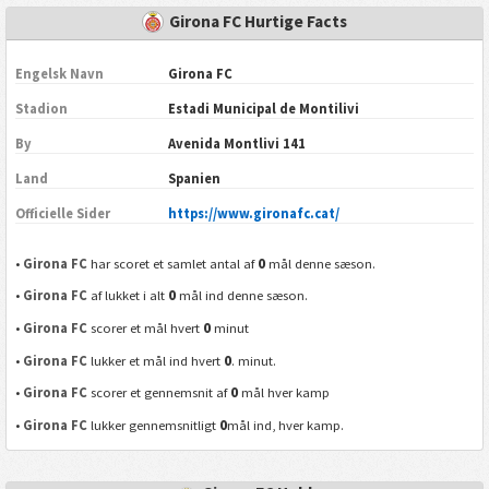
Girona FC Hurtige Facts
Engelsk Navn
Girona FC
Stadion
Estadi Municipal de Montilivi
By
Avenida Montlivi 141
Land
Spanien
Officielle Sider
https://www.gironafc.cat/
0
•
Girona FC
har scoret et samlet antal af
mål denne sæson.
0
•
Girona FC
af lukket i alt
mål ind denne sæson.
0
•
Girona FC
scorer et mål hvert
minut
0
•
Girona FC
lukker et mål ind hvert
. minut.
0
•
Girona FC
scorer et gennemsnit af
mål hver kamp
0
•
Girona FC
lukker gennemsnitligt
mål ind, hver kamp.