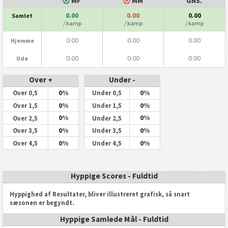
MF
MM
GNS.
0.00
0.00
0.00
Samlet
/ kamp
/ kamp
/ kamp
0.00
0.00
0.00
Hjemme
0.00
0.00
0.00
Ude
Over +
Under -
0%
0%
Over 0,5
Under 0,5
0%
0%
Over 1,5
Under 1,5
0%
0%
Over 2,5
Under 2,5
0%
0%
Over 3,5
Under 3,5
0%
0%
Over 4,5
Under 4,5
Hyppige Scores - Fuldtid
Hyppighed af Resultater, bliver illustreret grafisk, så snart
sæsonen er begyndt.
Hyppige Samlede Mål - Fuldtid