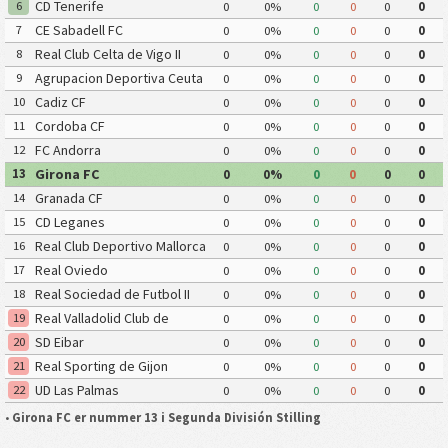
CD Tenerife
6
0
0%
0
0
0
0
CE Sabadell FC
7
0
0%
0
0
0
0
Real Club Celta de Vigo II
8
0
0%
0
0
0
0
Agrupacion Deportiva Ceuta
9
0
0%
0
0
0
0
FC
Cadiz CF
10
0
0%
0
0
0
0
Cordoba CF
11
0
0%
0
0
0
0
FC Andorra
12
0
0%
0
0
0
0
Girona FC
13
0
0%
0
0
0
0
Granada CF
14
0
0%
0
0
0
0
CD Leganes
15
0
0%
0
0
0
0
Real Club Deportivo Mallorca
16
0
0%
0
0
0
0
Real Oviedo
17
0
0%
0
0
0
0
Real Sociedad de Futbol II
18
0
0%
0
0
0
0
Real Valladolid Club de
19
0
0%
0
0
0
0
Futbol
SD Eibar
20
0
0%
0
0
0
0
Real Sporting de Gijon
21
0
0%
0
0
0
0
UD Las Palmas
22
0
0%
0
0
0
0
•
Girona FC er nummer 13 i Segunda División Stilling