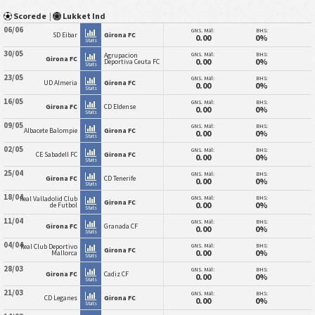
Scorede
|
Lukket Ind
06/06
GNS. Mål:
BHS:
SD Eibar
Girona FC
0.00
0%
Stats
30/05
GNS. Mål:
BHS:
Agrupacion
Girona FC
0.00
0%
Deportiva Ceuta FC
Stats
23/05
GNS. Mål:
BHS:
UD Almeria
Girona FC
0.00
0%
Stats
16/05
GNS. Mål:
BHS:
Girona FC
CD Eldense
0.00
0%
Stats
09/05
GNS. Mål:
BHS:
Albacete Balompie
Girona FC
0.00
0%
Stats
02/05
GNS. Mål:
BHS:
CE Sabadell FC
Girona FC
0.00
0%
Stats
25/04
GNS. Mål:
BHS:
Girona FC
CD Tenerife
0.00
0%
Stats
18/04
GNS. Mål:
BHS:
Real Valladolid Club
Girona FC
0.00
0%
de Futbol
Stats
11/04
GNS. Mål:
BHS:
Girona FC
Granada CF
0.00
0%
Stats
04/04
GNS. Mål:
BHS:
Real Club Deportivo
Girona FC
0.00
0%
Mallorca
Stats
28/03
GNS. Mål:
BHS:
Girona FC
Cadiz CF
0.00
0%
Stats
21/03
GNS. Mål:
BHS:
CD Leganes
Girona FC
0.00
0%
Stats