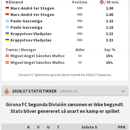
Målmænd
Position
/ 90 min.
Marc-André ter Stegen
1.00
MM
Marc-André ter Stegen
1.00
MM
Paulo Gazzaniga
1.16
MM
Paulo Gazzaniga
1.16
MM
Krapyvtsov Vladyslav
3.33
MM
Krapyvtsov Vladyslav
3.33
MM
Træner / Manager
Alder
Sejr %
Miguel Angel Sánchez Muñoz
15
50
%
Miguel Angel Sánchez Muñoz
15
50
%
*
Girona FC
Spillerliste og stats bliver hentet fra 2026/27 Sæsonen.
2026/27 STATISTIKKER
- GIRONA FC
Girona FC Segunda División sæsonen er ikke begyndt.
Stats bliver genereret så snart en kamp er spillet
K
V
U
T
Sidste 5
PPK