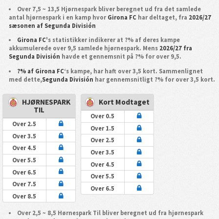
Over 7,5 ~ 13,5 Hjørnespark bliver beregnet ud fra det samlede
antal hjørnespark i en kamp hvor
Girona FC
har deltaget, fra
2026/27
sæsonen af Segunda División
Girona FC
's statistikker indikerer at ?% af deres kampe
akkumulerede over 9,5 samlede hjørnespark. Mens
2026/27 fra
Segunda División
havde et gennemsnit på ?% for over 9,5.
?% af Girona FC
‘s kampe, har haft over 3,5 kort. Sammenlignet
med dette,
Segunda División
har gennemsnitligt ?% for over 3,5 kort.
HJØRNESPARK
Kort Modtaget
TIL
Over 0.5
Over 2.5
Over 1.5
Over 3.5
Over 2.5
Over 4.5
Over 3.5
Over 5.5
Over 4.5
Over 6.5
Over 5.5
Over 7.5
Over 6.5
Over 8.5
Over 2,5 ~ 8,5 Hørnespark Til bliver beregnet ud fra hjørnespark