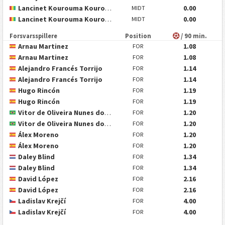
Lancinet Kourouma Kourouma
0.00
MIDT
Lancinet Kourouma Kourouma
0.00
MIDT
Forsvarsspillere
Position
/ 90 min.
Arnau Martinez
1.08
FOR
Arnau Martinez
1.08
FOR
Alejandro Francés Torrijo
1.14
FOR
Alejandro Francés Torrijo
1.14
FOR
Hugo Rincón
1.19
FOR
Hugo Rincón
1.19
FOR
Vitor de Oliveira Nunes dos Reis
1.20
FOR
Vitor de Oliveira Nunes dos Reis
1.20
FOR
Álex Moreno
1.20
FOR
Álex Moreno
1.20
FOR
Daley Blind
1.34
FOR
Daley Blind
1.34
FOR
David López
2.16
FOR
David López
2.16
FOR
Ladislav Krejčí
4.00
FOR
Ladislav Krejčí
4.00
FOR