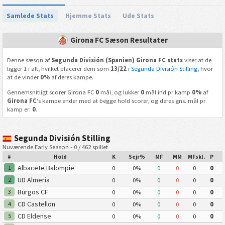
Samlede Stats
Hjemme Stats
Ude Stats
Girona FC Sæson Resultater
Denne sæson af
Segunda División (Spanien) Girona FC stats
viser at de
ligger 1 i alt, hvilket placerer dem som
13/22
i
Segunda División Stilling
, hvor
at de vinder
0%
af deres kampe.
Gennemsnitligt scorer Girona FC
0
mål, og lukker
0
mål ind pr kamp.
0%
af
Girona FC
's kampe ender med at begge hold scorer, og deres gns. mål pr
kamp er:
0
.
Segunda División Stilling
Nuværende Early Season - 0 / 462 spillet
#
Hold
K
Sejr%
MF
MM
MFskl.
P
Albacete Balompie
1
0
0%
0
0
0
0
UD Almeria
2
0
0%
0
0
0
0
Burgos CF
3
0
0%
0
0
0
0
CD Castellon
4
0
0%
0
0
0
0
CD Eldense
5
0
0%
0
0
0
0