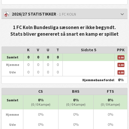
2026/27 STATISTIKKER
- 1 FC KOLN
1 FC Koln Bundesliga sæsonen er ikke begyndt.
Stats bliver genereret så snart en kamp er spillet
K
V
U
T
Sidste 5
PPK
0
0
0
0
Samlet
0.00
0
0
0
0
Hjemme
0.00
0
0
0
0
Ude
0.00
0%
Hjemmebanefordel
CS
BHS
FTS
0%
0%
0%
Samlet
(0 / 0 Kampe)
(0 / 0 Kampe)
(0 / 0 Kampe)
0%
0%
0%
Hjemme
0%
0%
0%
Ude