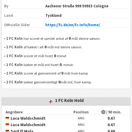
By
Aachener Straße 999 50933 Cologne
Land
Tyskland
Officielle Sider
https://fc.de/en/fc-info/home/
0
•
1 FC Koln
har scoret et samlet antal af
mål denne sæson.
0
•
1 FC Koln
af lukket i alt
mål ind denne sæson.
0
•
1 FC Koln
scorer et mål hvert
minut
0
•
1 FC Koln
lukker et mål ind hvert
. minut.
0
•
1 FC Koln
scorer et gennemsnit af
mål hver kamp
0
•
1 FC Koln
lukker gennemsnitligt
mål ind, hver kamp.
1 FC Koln Hold
Angribere
Position
/ 90 min.
Luca Waldschmidt
0.67
ANG
Luca Waldschmidt
0.67
ANG
Said El Mala
0.60
ANG