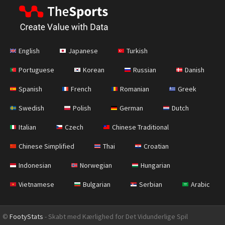
English
Japanese
Turkish
Portuguese
Korean
Russian
Danish
Spanish
French
Romanian
Greek
Swedish
Polish
German
Dutch
Italian
Czech
Chinese Traditional
Chinese Simplified
Thai
Croatian
Indonesian
Norwegian
Hungarian
Vietnamese
Bulgarian
Serbian
Arabic
©
FootyStats
- Skabt med Kærlighed for Det Vidunderlige Spil