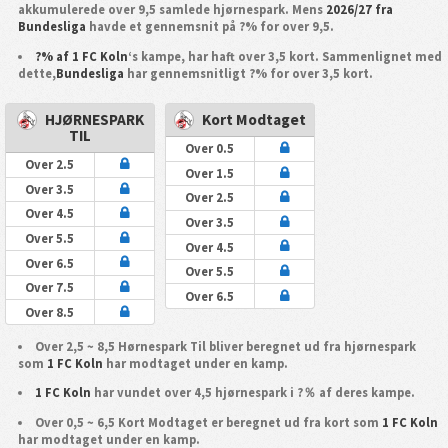
akkumulerede over 9,5 samlede hjørnespark. Mens
2026/27 fra
Bundesliga
havde et gennemsnit på ?% for over 9,5.
?% af 1 FC Koln
‘s kampe, har haft over 3,5 kort. Sammenlignet med
dette,
Bundesliga
har gennemsnitligt ?% for over 3,5 kort.
HJØRNESPARK
Kort Modtaget
TIL
Over 0.5
Over 2.5
Over 1.5
Over 3.5
Over 2.5
Over 4.5
Over 3.5
Over 5.5
Over 4.5
Over 6.5
Over 5.5
Over 7.5
Over 6.5
Over 8.5
Over 2,5 ~ 8,5 Hørnespark Til bliver beregnet ud fra hjørnespark
som
1 FC Koln
har modtaget under en kamp.
1 FC Koln
har vundet over 4,5 hjørnespark i ?％ af deres kampe.
Over 0,5 ~ 6,5 Kort Modtaget er beregnet ud fra kort som
1 FC Koln
har modtaget under en kamp.