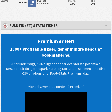
29/08
GNS. Mål:
BHS:
TSG 1899
1 FC Koln
0.00
0%
Hoffenheim
Stats
FULDTID (FT) STATISTIKKER
Premium er Her!
1500+ Profitable ligaer, der er mindre kendt af
bookmakerne.
Vi har undersøgt, hvilke ligaer der har det største potentiale.
Desuden får du Hjørnespark Stats og Kort Stats sammen med dine
CSV'er. Abonner til FootyStats Premium i dag!
Michael Owen : 'Du Burde Få Premium'