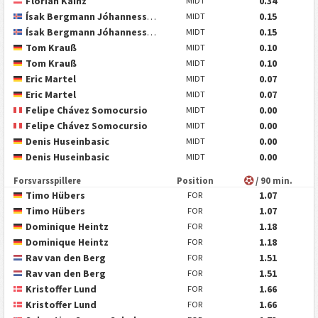
Florian Kainz
0.34
MIDT
Ísak Bergmann Jóhannesson
0.15
MIDT
Ísak Bergmann Jóhannesson
0.15
MIDT
Tom Krauß
0.10
MIDT
Tom Krauß
0.10
MIDT
Eric Martel
0.07
MIDT
Eric Martel
0.07
MIDT
Felipe Chávez Somocursio
0.00
MIDT
Felipe Chávez Somocursio
0.00
MIDT
Denis Huseinbasic
0.00
MIDT
Denis Huseinbasic
0.00
MIDT
Forsvarsspillere
Position
/ 90 min.
Timo Hübers
1.07
FOR
Timo Hübers
1.07
FOR
Dominique Heintz
1.18
FOR
Dominique Heintz
1.18
FOR
Rav van den Berg
1.51
FOR
Rav van den Berg
1.51
FOR
Kristoffer Lund
1.66
FOR
Kristoffer Lund
1.66
FOR