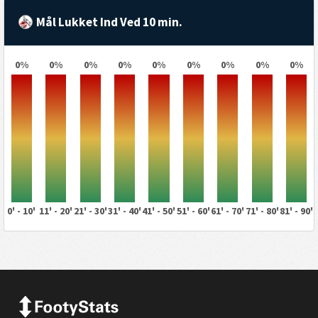
Mål Lukket Ind Ved 10 min.
0%
0%
0%
0%
0%
0%
0%
0%
0%
0' - 10'
11' - 20'
21' - 30'
31' - 40'
41' - 50'
51' - 60'
61' - 70'
71' - 80'
81' - 90'