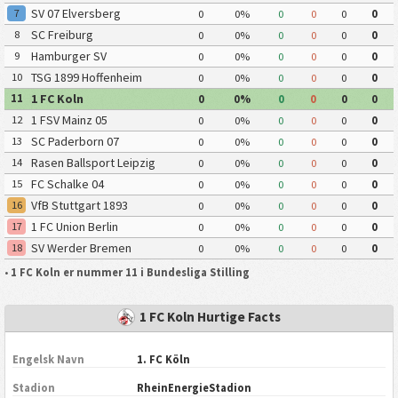
SV 07 Elversberg
7
0
0%
0
0
0
0
SC Freiburg
8
0
0%
0
0
0
0
Hamburger SV
9
0
0%
0
0
0
0
TSG 1899 Hoffenheim
10
0
0%
0
0
0
0
1 FC Koln
11
0
0%
0
0
0
0
1 FSV Mainz 05
12
0
0%
0
0
0
0
SC Paderborn 07
13
0
0%
0
0
0
0
Rasen Ballsport Leipzig
14
0
0%
0
0
0
0
FC Schalke 04
15
0
0%
0
0
0
0
VfB Stuttgart 1893
16
0
0%
0
0
0
0
1 FC Union Berlin
17
0
0%
0
0
0
0
SV Werder Bremen
18
0
0%
0
0
0
0
•
1 FC Koln er nummer 11 i Bundesliga Stilling
1 FC Koln Hurtige Facts
Engelsk Navn
1. FC Köln
Stadion
RheinEnergieStadion