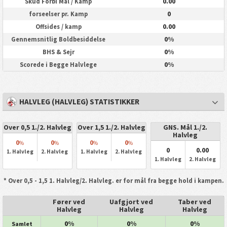
0.00
Skud Forbi Mål / Kamp
0
forseelser pr. Kamp
0.00
Offsides / kamp
0%
Gennemsnitlig Boldbesiddelse
0%
BHS & Sejr
0%
Scorede i Begge Halvlege
HALVLEG (HALVLEG) STATISTIKKER
Over 0,5 1./2. Halvleg
Over 1,5 1./2. Halvleg
GNS. Mål 1./2.
Halvleg
0
0
0
0
%
%
%
%
0
0.00
1. Halvleg
2. Halvleg
1. Halvleg
2. Halvleg
1. Halvleg
2. Halvleg
* Over 0,5 - 1,5 1. Halvleg/2. Halvleg. er for mål fra begge hold i kampen.
Fører ved
Uafgjort ved
Taber ved
Halvleg
Halvleg
Halvleg
0%
0%
0%
Samlet