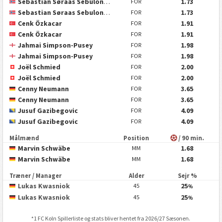
Sebastian Søraas Sebulonsen
1.73
FOR
Sebastian Søraas Sebulonsen
1.73
FOR
Cenk Özkacar
1.91
FOR
Cenk Özkacar
1.91
FOR
Jahmai Simpson-Pusey
1.98
FOR
Jahmai Simpson-Pusey
1.98
FOR
Joël Schmied
2.00
FOR
Joël Schmied
2.00
FOR
Cenny Neumann
3.65
FOR
Cenny Neumann
3.65
FOR
Jusuf Gazibegovic
4.09
FOR
Jusuf Gazibegovic
4.09
FOR
Målmænd
Position
/ 90 min.
Marvin Schwäbe
1.68
MM
Marvin Schwäbe
1.68
MM
Træner / Manager
Alder
Sejr %
Lukas Kwasniok
25
45
%
Lukas Kwasniok
25
45
%
*
1 FC Koln
Spillerliste og stats bliver hentet fra 2026/27 Sæsonen.