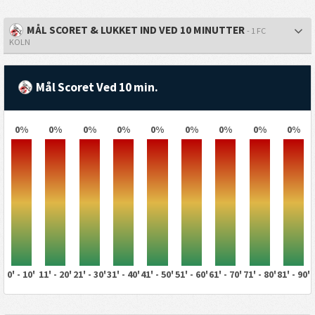
MÅL SCORET & LUKKET IND VED 10 MINUTTER
- 1 FC
KOLN
Mål Scoret Ved 10 min.
0%
0%
0%
0%
0%
0%
0%
0%
0%
0' - 10'
11' - 20'
21' - 30'
31' - 40'
41' - 50'
51' - 60'
61' - 70'
71' - 80'
81' - 90'