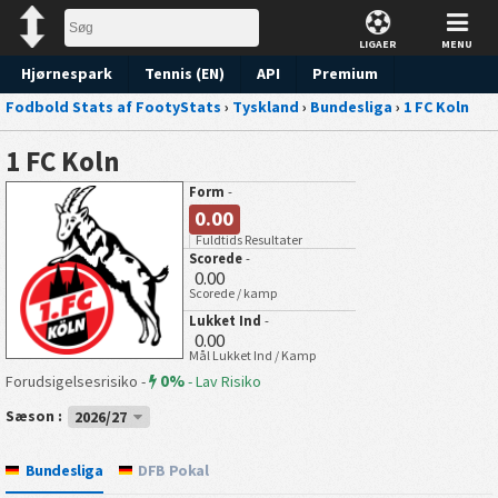
LIGAER
MENU
Hjørnespark
Tennis (EN)
API
Premium
Fodbold Stats af FootyStats
›
Tyskland
›
Bundesliga
›
1 FC Koln
Forudsigelse
1 FC Koln
Form
-
0.00
Fuldtids Resultater
Scorede
-
0.00
Scorede / kamp
Lukket Ind
-
0.00
Mål Lukket Ind / Kamp
0%
Forudsigelsesrisiko -
-
Lav Risiko
Sæson :
2026/27
Bundesliga
DFB Pokal