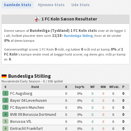
Samlede Stats
Hjemme Stats
Ude Stats
1 FC Koln Sæson Resultater
Denne sæson af
Bundesliga (Tyskland) 1 FC Koln stats
viser at de ligger 1
i alt, hvilket placerer dem som
11/18
i
Bundesliga Stilling
, hvor at de vinder
0%
af deres kampe.
Gennemsnitligt scorer 1 FC Koln
0
mål, og lukker
0
mål ind pr kamp.
0%
af
1
FC Koln
's kampe ender med at begge hold scorer, og deres gns. mål pr kamp
er:
0
.
Bundesliga Stilling
Nuværende Early Season - 0 / 306 spillet
#
Hold
K
Sejr%
MF
MM
MFskl.
P
FC Augsburg
1
0
0%
0
0
0
0
Bayer 04 Leverkusen
2
0
0%
0
0
0
0
FC Bayern Munchen
3
0
0%
0
0
0
0
BVB 09 Borussia Dortmund
4
0
0%
0
0
0
0
Borussia VfL
5
0
0%
0
0
0
0
Monchengladbach
Eintracht Frankfurt
6
0
0%
0
0
0
0