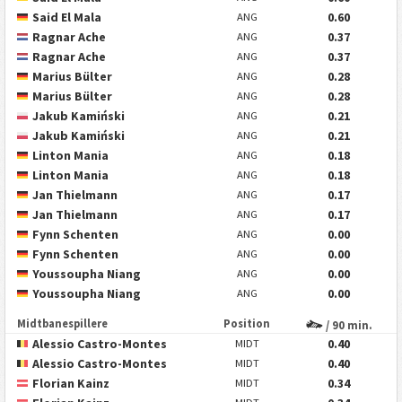
Said El Mala
0.60
ANG
Ragnar Ache
0.37
ANG
Ragnar Ache
0.37
ANG
Marius Bülter
0.28
ANG
Marius Bülter
0.28
ANG
Jakub Kamiński
0.21
ANG
Jakub Kamiński
0.21
ANG
Linton Mania
0.18
ANG
Linton Mania
0.18
ANG
Jan Thielmann
0.17
ANG
Jan Thielmann
0.17
ANG
Fynn Schenten
0.00
ANG
Fynn Schenten
0.00
ANG
Youssoupha Niang
0.00
ANG
Youssoupha Niang
0.00
ANG
Midtbanespillere
Position
/ 90 min.
Alessio Castro-Montes
0.40
MIDT
Alessio Castro-Montes
0.40
MIDT
Florian Kainz
0.34
MIDT