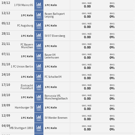
19/12
GNS. Mål:
BHS:
1 FSV Mainz 05
1 FC Koln
0.00
0%
Stats
12/12
GNS. Mål:
BHS:
Rasen Ballsport
1 FC Koln
0.00
0%
Leipzig
Stats
05/12
GNS. Mål:
BHS:
FC Augsburg
1 FC Koln
0.00
0%
Stats
28/11
GNS. Mål:
BHS:
1 FC Koln
SV 07 Elversberg
0.00
0%
Stats
21/11
GNS. Mål:
BHS:
FC Bayern
1 FC Koln
0.00
0%
Munchen
Stats
07/11
GNS. Mål:
BHS:
Bayer 04
1 FC Koln
0.00
0%
Leverkusen
Stats
31/10
GNS. Mål:
BHS:
1 FC Union Berlin
1 FC Koln
0.00
0%
Stats
24/10
GNS. Mål:
BHS:
1 FC Koln
FC Schalke 04
0.00
0%
Stats
17/10
GNS. Mål:
BHS:
Eintracht
1 FC Koln
0.00
0%
Frankfurt
Stats
10/10
GNS. Mål:
BHS:
Borussia VfL
1 FC Koln
0.00
0%
Monchengladbach
Stats
19/09
GNS. Mål:
BHS:
Hamburger SV
1 FC Koln
0.00
0%
Stats
12/09
GNS. Mål:
BHS:
1 FC Koln
SV Werder Bremen
0.00
0%
Stats
04/09
GNS. Mål:
BHS:
VfB Stuttgart 1893
1 FC Koln
0.00
0%
Stats