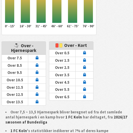
0' - 15'
16' - 30'
31' - 45'
46' - 60'
61' - 75'
76' - 90'
Over - Kort
Over -
Hjørnespark
Over 0.5
Over 7.5
Over 1.5
Over 8.5
Over 2.5
Over 9.5
Over 3.5
Over 10.5
Over 4.5
Over 11.5
Over 5.5
Over 12.5
Over 6.5
Over 13.5
Over 7,5 ~ 13,5 Hjørnespark bliver beregnet ud fra det samlede
antal hjørnespark i en kamp hvor
1 FC Koln
har deltaget, fra
2026/27
sæsonen af Bundesliga
1 FC Koln
's statistikker indikerer at ?% af deres kampe