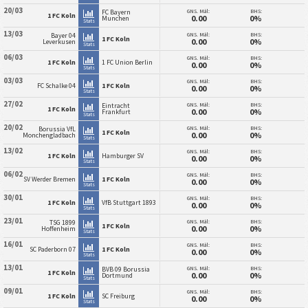
20/03
GNS. Mål:
BHS:
FC Bayern
1 FC Koln
0.00
0%
Munchen
Stats
13/03
GNS. Mål:
BHS:
Bayer 04
1 FC Koln
0.00
0%
Leverkusen
Stats
06/03
GNS. Mål:
BHS:
1 FC Koln
1 FC Union Berlin
0.00
0%
Stats
03/03
GNS. Mål:
BHS:
FC Schalke 04
1 FC Koln
0.00
0%
Stats
27/02
GNS. Mål:
BHS:
Eintracht
1 FC Koln
0.00
0%
Frankfurt
Stats
20/02
GNS. Mål:
BHS:
Borussia VfL
1 FC Koln
0.00
0%
Monchengladbach
Stats
13/02
GNS. Mål:
BHS:
1 FC Koln
Hamburger SV
0.00
0%
Stats
06/02
GNS. Mål:
BHS:
SV Werder Bremen
1 FC Koln
0.00
0%
Stats
30/01
GNS. Mål:
BHS:
1 FC Koln
VfB Stuttgart 1893
0.00
0%
Stats
23/01
GNS. Mål:
BHS:
TSG 1899
1 FC Koln
0.00
0%
Hoffenheim
Stats
16/01
GNS. Mål:
BHS:
SC Paderborn 07
1 FC Koln
0.00
0%
Stats
13/01
GNS. Mål:
BHS:
BVB 09 Borussia
1 FC Koln
0.00
0%
Dortmund
Stats
09/01
GNS. Mål:
BHS:
1 FC Koln
SC Freiburg
0.00
0%
Stats