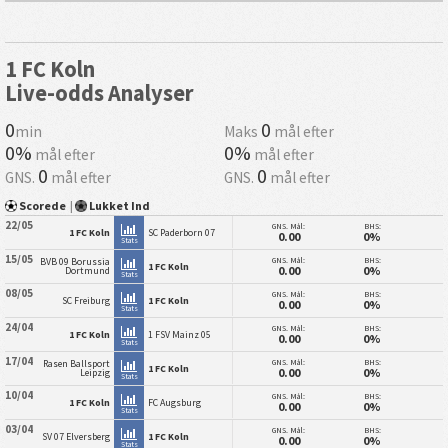
1 FC Koln
Live-odds Analyser
0
0
min
Maks
mål efter
0%
0%
mål efter
mål efter
0
0
GNS.
mål efter
GNS.
mål efter
Scorede
|
Lukket Ind
22/05
GNS. Mål:
BHS:
1 FC Koln
SC Paderborn 07
0.00
0%
Stats
15/05
GNS. Mål:
BHS:
BVB 09 Borussia
1 FC Koln
0.00
0%
Dortmund
Stats
08/05
GNS. Mål:
BHS:
SC Freiburg
1 FC Koln
0.00
0%
Stats
24/04
GNS. Mål:
BHS:
1 FC Koln
1 FSV Mainz 05
0.00
0%
Stats
17/04
GNS. Mål:
BHS:
Rasen Ballsport
1 FC Koln
0.00
0%
Leipzig
Stats
10/04
GNS. Mål:
BHS:
1 FC Koln
FC Augsburg
0.00
0%
Stats
03/04
GNS. Mål:
BHS:
SV 07 Elversberg
1 FC Koln
0.00
0%
Stats