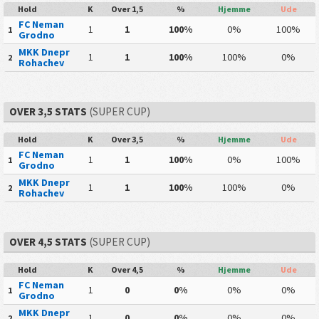
Hold
K
Over 1,5
%
Hjemme
Ude
FC Neman
1
1
100%
0%
100%
1
Grodno
MKK Dnepr
1
1
100%
100%
0%
2
Rohachev
OVER 3,5 STATS
(SUPER CUP)
Hold
K
Over 3,5
%
Hjemme
Ude
FC Neman
1
1
100%
0%
100%
1
Grodno
MKK Dnepr
1
1
100%
100%
0%
2
Rohachev
OVER 4,5 STATS
(SUPER CUP)
Hold
K
Over 4,5
%
Hjemme
Ude
FC Neman
1
0
0%
0%
0%
1
Grodno
MKK Dnepr
1
0
0%
0%
0%
2