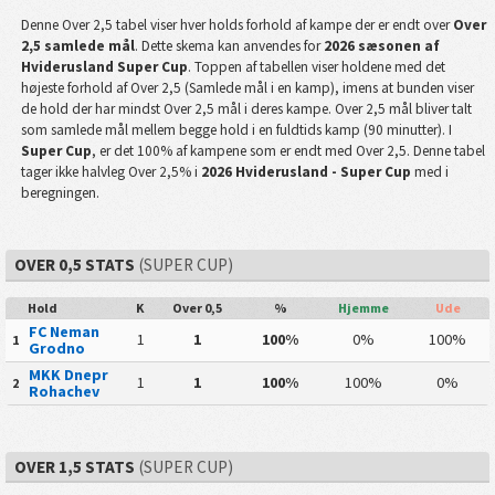
Denne Over 2,5 tabel viser hver holds forhold af kampe der er endt over
Over
2,5 samlede mål
. Dette skema kan anvendes for
2026 sæsonen af
Hviderusland Super Cup
. Toppen af tabellen viser holdene med det
højeste forhold af Over 2,5 (Samlede mål i en kamp), imens at bunden viser
de hold der har mindst Over 2,5 mål i deres kampe. Over 2,5 mål bliver talt
som samlede mål mellem begge hold i en fuldtids kamp (90 minutter). I
Super Cup
, er det 100% af kampene som er endt med Over 2,5. Denne tabel
tager ikke halvleg Over 2,5% i
2026 Hviderusland - Super Cup
med i
beregningen.
OVER 0,5 STATS
(SUPER CUP)
Hold
K
Over 0,5
%
Hjemme
Ude
FC Neman
1
1
100%
0%
100%
1
Grodno
MKK Dnepr
1
1
100%
100%
0%
2
Rohachev
OVER 1,5 STATS
(SUPER CUP)