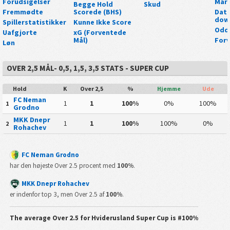
Forudsigelser
Mar
Begge Hold
Skud
Fremmødte
Scorede (BHS)
Data
dow
Spillerstatistikker
Kunne Ikke Score
Odd
Uafgjorte
xG (Forventede
Mål)
Forv
Løn
OVER 2,5 MÅL- 0,5, 1,5, 3,5 STATS - SUPER CUP
Hold
K
Over 2,5
%
Hjemme
Ude
FC Neman
1
1
100%
0%
100%
1
Grodno
MKK Dnepr
1
1
100%
100%
0%
2
Rohachev
FC Neman Grodno
har den højeste Over 2.5 procent med
100%
.
MKK Dnepr Rohachev
er indenfor top 3, men Over 2.5 af
100%
.
The average Over 2.5 for
Hviderusland Super Cup
is
#100%