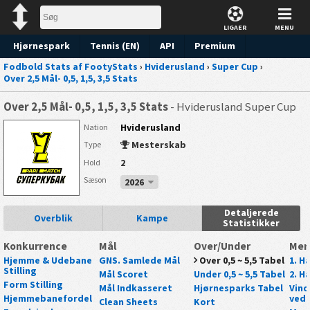
LIGAER
MENU
Hjørnespark
Tennis (EN)
API
Premium
Fodbold Stats af FootyStats
›
Hviderusland
›
Super Cup
›
Forudsigelse
Over 2,5 Mål- 0,5, 1,5, 3,5 Stats
Over 2,5 Mål- 0,5, 1,5, 3,5 Stats
- Hviderusland Super Cup
Hviderusland
Nation
Mesterskab
Type
2
Hold
Sæson
2026
Detaljerede
Overblik
Kampe
Statistikker
Konkurrence
Mål
Over/Under
Mer
Hjemme & Udebane
GNS. Samlede Mål
Over 0,5 ~ 5,5 Tabel
1. Ha
Stilling
Mål Scoret
Under 0,5 ~ 5,5 Tabel
2. Ha
Form Stilling
Mål Indkasseret
Hjørnesparks Tabel
Vind
Hjemmebanefordel
ved 
Clean Sheets
Kort