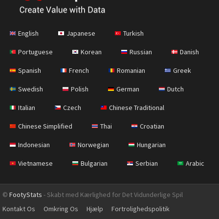
English
Japanese
Turkish
Portuguese
Korean
Russian
Danish
Spanish
French
Romanian
Greek
Swedish
Polish
German
Dutch
Italian
Czech
Chinese Traditional
Chinese Simplified
Thai
Croatian
Indonesian
Norwegian
Hungarian
Vietnamese
Bulgarian
Serbian
Arabic
©
FootyStats
- Skabt med Kærlighed for Det Vidunderlige Spil
Kontakt Os
Omkring Os
Hjælp
Fortrolighedspolitik