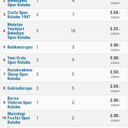
Belediyesi
1
4
2
zápas
Spor Kulubu
Corlu Spor
3.50
/
2
7
3
Kulubu 1947
zápas
Malatya
Yesilyurt
3.33
/
3
10
4
Belediye
zápas
Spor Kulubu
3.00
/
Balikesirspor
1
3
5
zápas
Yeni Ordu
3.00
/
3
9
6
Spor Kulubu
zápas
Kucukcekmece
2.50
/
Sinop Spor
2
5
7
zápas
Kulubu
2.50
/
Eskisehirspor
2
5
8
zápas
Bursa
2.00
/
Yildirim Spor
1
2
9
zápas
Kulubu
Mazidagi
2.00
/
Fosfat Spor
1
2
10
zápas
Kulubu