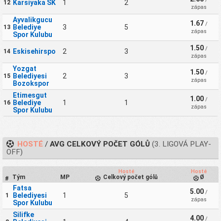
Karsiyaka SK
1
2
12
zápas
Ayvalikgucu
1.67
/
Belediye
3
5
13
zápas
Spor Kulubu
1.50
/
Eskisehirspor
2
3
14
zápas
Yozgat
1.50
/
Belediyesi
2
3
15
zápas
Bozokspor
Etimesgut
1.00
/
Belediye
1
1
16
zápas
Spor Kulubu
HOSTÉ
/
AVG CELKOVÝ POČET GÓLŮ
(3. LIGOVÁ PLAY-
OFF)
Hosté
Hosté
Tým
MP
Celkový počet gólů
Ø
#
Fatsa
5.00
/
Belediyesi
1
5
1
zápas
Spor Kulubu
Silifke
4.00
/