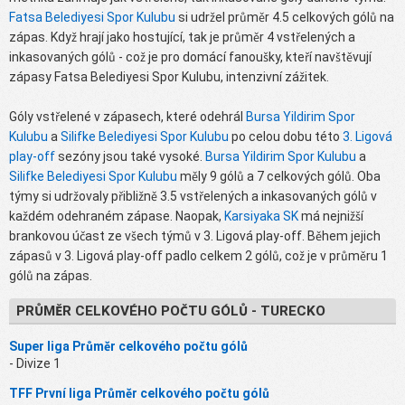
Fatsa Belediyesi Spor Kulubu
si udržel průměr 4.5 celkových gólů na
zápas. Když hrají jako hostující, tak je průměr 4 vstřelených a
inkasovaných gólů - což je pro domácí fanoušky, kteří navštěvují
zápasy Fatsa Belediyesi Spor Kulubu, intenzivní zážitek.
Góly vstřelené v zápasech, které odehrál
Bursa Yildirim Spor
Kulubu
a
Silifke Belediyesi Spor Kulubu
po celou dobu této
3. Ligová
play-off
sezóny jsou také vysoké.
Bursa Yildirim Spor Kulubu
a
Silifke Belediyesi Spor Kulubu
měly 9 gólů a 7 celkových gólů. Oba
týmy si udržovaly přibližně 3.5 vstřelených a inkasovaných gólů v
každém odehraném zápase. Naopak,
Karsiyaka SK
má nejnižší
brankovou účast ze všech týmů v 3. Ligová play-off. Během jejich
zápasů v 3. Ligová play-off padlo celkem 2 gólů, což je v průměru 1
gólů na zápas.
PRŮMĚR CELKOVÉHO POČTU GÓLŮ - TURECKO
Super liga Průměr celkového počtu gólů
- Divize 1
TFF První liga Průměr celkového počtu gólů