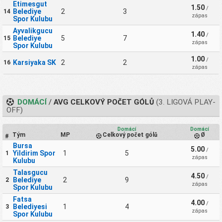
Etimesgut
1.50
/
Belediye
2
3
14
zápas
Spor Kulubu
Ayvalikgucu
1.40
/
Belediye
5
7
15
zápas
Spor Kulubu
1.00
/
Karsiyaka SK
2
2
16
zápas
DOMÁCÍ
/
AVG CELKOVÝ POČET GÓLŮ
(3. LIGOVÁ PLAY-
OFF)
Domácí
Domácí
Tým
MP
Celkový počet gólů
Ø
#
Bursa
5.00
/
Yildirim Spor
1
5
1
zápas
Kulubu
Talasgucu
4.50
/
Belediye
2
9
2
zápas
Spor Kulubu
Fatsa
4.00
/
Belediyesi
1
4
3
zápas
Spor Kulubu