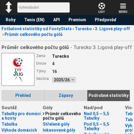
LIGY
MENU
Rohy
Tenis (EN)
API
Premium
Předpověď
Fotbalové statistiky od FootyStats
›
Turecko
›
3. Ligová play-off
›
Průměr celkového počtu gólů
Průměr celkového počtu gólů
- Turecko 3. Ligová play-off
Země
Turecko
Divize
4
Týmy
16
Sezóna
2025/26
Přehled
Zápasy
Podrobné statistiky
Soutěž
Góly
Nad/pod
Víc
Tabulky pro domácí
Průměr celkového
Nad 0,5 ~ 5,5
Tabu
a hosty
počtu gólů
Tabulky
Tabu
Tabulka
Střelené góly
Pod 0,5 ~ 5,5
Výhr
Tabulky
Výhoda domácích
Inkasované góly
proh