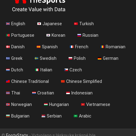
English
Japanese
Turkish
Portuguese
Korean
Russian
Danish
Spanish
French
Romanian
Greek
Swedish
Polish
German
Dutch
Italian
Czech
Chinese Traditional
Chinese Simplified
Thai
Croatian
Indonesian
Norwegian
Hungarian
Vietnamese
Bulgarian
Serbian
Arabic
©
FootyStats
- Vytvořeno s láskou ke krásné hře