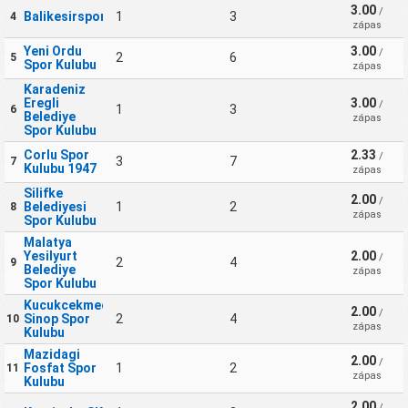
3.00
/
Balikesirspor
1
3
4
zápas
Yeni Ordu
3.00
/
2
6
5
Spor Kulubu
zápas
Karadeniz
Eregli
3.00
/
1
3
6
Belediye
zápas
Spor Kulubu
Corlu Spor
2.33
/
3
7
7
Kulubu 1947
zápas
Silifke
2.00
/
Belediyesi
1
2
8
zápas
Spor Kulubu
Malatya
Yesilyurt
2.00
/
2
4
9
Belediye
zápas
Spor Kulubu
Kucukcekmece
2.00
/
Sinop Spor
2
4
10
zápas
Kulubu
Mazidagi
2.00
/
Fosfat Spor
1
2
11
zápas
Kulubu
2.00
/