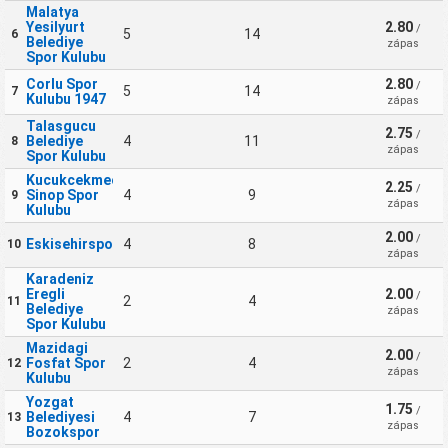
Malatya
Yesilyurt
2.80
/
5
14
6
Belediye
zápas
Spor Kulubu
Corlu Spor
2.80
/
5
14
7
Kulubu 1947
zápas
Talasgucu
2.75
/
Belediye
4
11
8
zápas
Spor Kulubu
Kucukcekmece
2.25
/
Sinop Spor
4
9
9
zápas
Kulubu
2.00
/
Eskisehirspor
4
8
10
zápas
Karadeniz
Eregli
2.00
/
2
4
11
Belediye
zápas
Spor Kulubu
Mazidagi
2.00
/
Fosfat Spor
2
4
12
zápas
Kulubu
Yozgat
1.75
/
Belediyesi
4
7
13
zápas
Bozokspor