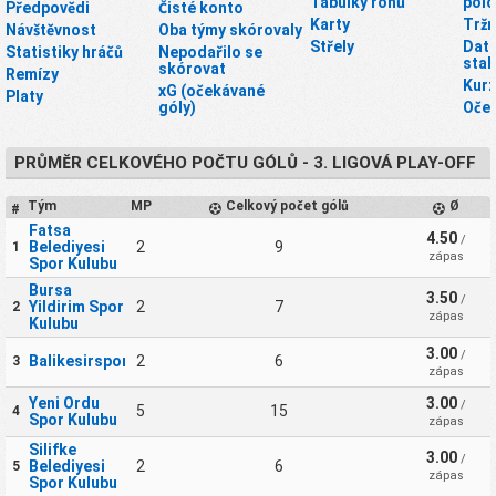
Tabulky rohů
polo
Předpovědi
Čisté konto
Karty
Tržn
Návštěvnost
Oba týmy skórovaly
Střely
Dato
Statistiky hráčů
Nepodařilo se
stah
skórovat
Remízy
Kurz
xG (očekávané
Platy
góly)
Oče
PRŮMĚR CELKOVÉHO POČTU GÓLŮ - 3. LIGOVÁ PLAY-OFF
Tým
MP
Celkový počet gólů
Ø
#
Fatsa
4.50
/
Belediyesi
2
9
1
zápas
Spor Kulubu
Bursa
3.50
/
Yildirim Spor
2
7
2
zápas
Kulubu
3.00
/
Balikesirspor
2
6
3
zápas
Yeni Ordu
3.00
/
5
15
4
Spor Kulubu
zápas
Silifke
3.00
/
Belediyesi
2
6
5
zápas
Spor Kulubu