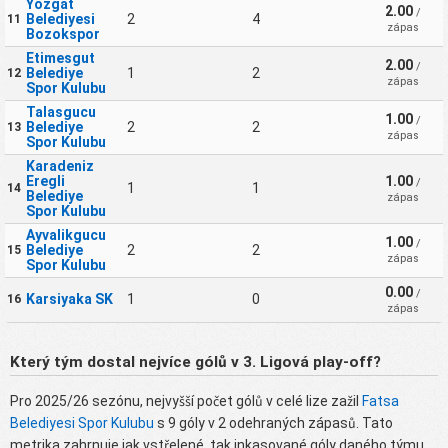
Yozgat
2.00
/
Belediyesi
2
4
11
zápas
Bozokspor
Etimesgut
2.00
/
Belediye
1
2
12
zápas
Spor Kulubu
Talasgucu
1.00
/
Belediye
2
2
13
zápas
Spor Kulubu
Karadeniz
Eregli
1.00
/
1
1
14
Belediye
zápas
Spor Kulubu
Ayvalikgucu
1.00
/
Belediye
2
2
15
zápas
Spor Kulubu
0.00
/
Karsiyaka SK
1
0
16
zápas
Který tým dostal nejvíce gólů v 3. Ligová play-off?
Pro 2025/26 sezónu, nejvyšší počet gólů v celé lize zažil
Fatsa
Belediyesi Spor Kulubu
s 9 góly v 2 odehraných zápasů. Tato
metrika zahrnuje jak vstřelené, tak inkasované góly daného týmu.