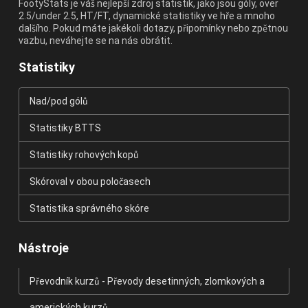
FootyStats je váš nejlepší zdroj statistik, jako jsou góly, over
2.5/under 2.5, HT/FT, dynamické statistiky ve hře a mnoho
dalšího. Pokud máte jakékoli dotazy, připomínky nebo zpětnou
vazbu, neváhejte se na nás obrátit.
Statistiky
Nad/pod gólů
Statistiky BTTS
Statistiky rohových kopů
Skóroval v obou poločasech
Statistika správného skóre
Nástroje
Převodník kurzů - Převody desetinných, zlomkových a
amerických kurzů