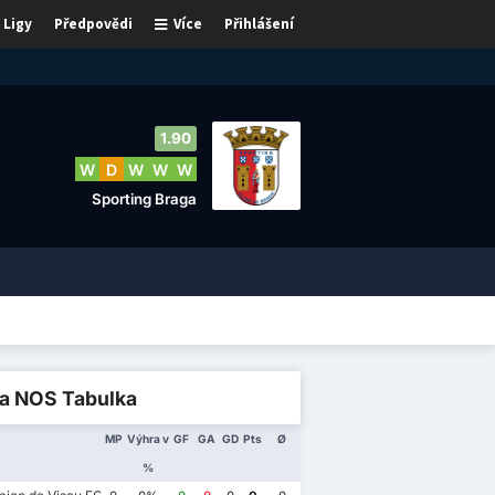
Ligy
Předpovědi
Více
Přihlášení
1.90
W
D
W
W
W
Sporting Braga
ga NOS Tabulka
MP
Výhra v
GF
GA
GD
Pts
Ø
%