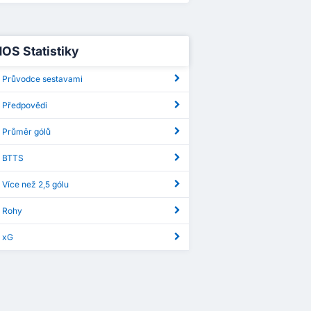
NOS Statistiky
 Průvodce sestavami
 Předpovědi
 Průměr gólů
S BTTS
Více než 2,5 gólu
 Rohy
 xG