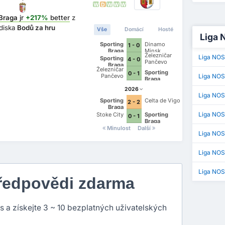
W
D
W
W
W
 Braga
jr
+217%
better
z
ediska
Bodů za hru
Vše
Domácí
Hosté
Liga 
Sporting
Dinamo
1 - 0
Braga
Minsk
Železničar
Liga NOS
Sporting
4 - 0
Pančevo
Braga
Železničar
Sporting
0 - 1
Pančevo
Liga NOS
Braga
2026
Liga NOS
Sporting
Celta de Vigo
2 - 2
Braga
Liga NO
Stoke City
Sporting
0 - 1
Braga
Minulost
Další
Liga NOS 
Liga NOS
Liga NOS
předpovědi zdarma
ns a získejte 3 ~ 10 bezplatných uživatelských