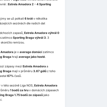
ovně :
Estrela Amadora 2 - 4 Sporting
týmy se už potkali
6 krát
v několika
ázejících sezónách dle našich dat
edchozích zapasů,
Estrela Amadora výhrál 0
ů
zatímco
Sporting Braga výhrál 3
. 3
 skončilo remízou.
a Amadora
je v
average domácí
zatímco
ng Braga
hrají
average jako hosté
.
ozí zápasy mezi
Estrela Amadora
a
ng Braga
mají v průměru
3.67 gólů
z toho
astal
67%
časů.
v v této sezóně Liga NOS,
Estrela Amadora
průměru
1 bodů za hru
v domácích zápasech
ing Braga 1.75 bodů ze zápasů
jako
í.