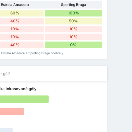
Estrela Amadora
Sporting Braga
60%
100%
40%
50%
10%
10%
10%
10%
40%
0%
ré Estrela Amadora a Sporting Braga odehrály.
e gól?
ska
Inkasované góly