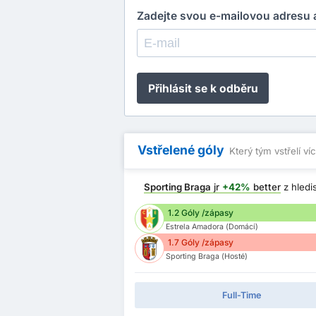
Zadejte svou e-mailovou adresu a
Přihlásit se k odběru
Vstřelené góly
Který tým vstřelí ví
Sporting Braga
jr
+42%
better
z hledi
1.2 Góly /zápasy
Estrela Amadora (Domácí)
1.7 Góly /zápasy
Sporting Braga (Hosté)
Full-Time