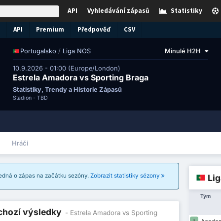
API
Vyhledávání zápasů
Statistiky
API
Premium
Předpověď
CSV
/
Liga NOS
Minulé H2H
Portugalsko
10.9.2026 - 01:00 (Europe/London)
Estrela Amadora vs Sporting Braga
Statistiky, Trendy a Historie Zápasů
Stadion -
TBD
Hráči
 jedná o zápas na začátku sezóny.
Zobrazit statistiky sézony
Li
Tým
dchozí výsledky
- Estrela Amadora vs Sporting