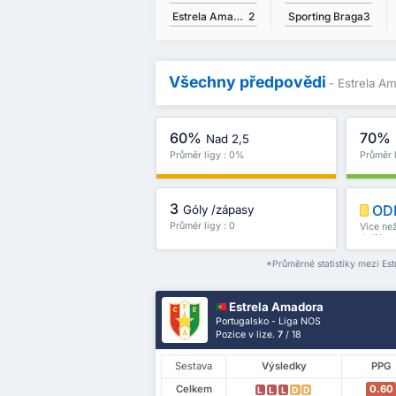
Estrela Amadora
2
Sporting Braga
3
Všechny předpovědi
- Estrela A
60%
70%
Nad 2,5
Průměr ligy : 0%
Průměr 
3
OD
Góly /zápasy
Průměr ligy : 0
Více než
další
*Průměrné statistiky mezi Est
Estrela Amadora
Portugalsko - Liga NOS
Pozice v lize.
7
/ 18
Sestava
Výsledky
PPG
Celkem
0.60
L
L
L
D
D