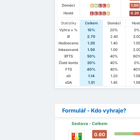
Domácí
1.00
D
W
L
L
D
Hosté
0.20
L
L
L
L
D
Statistiky
Celkem
Domácí
Hos
Výhra v %
10%
20%
0%
Ø
2.70
2.40
3.0
Hodnoceno
1.20
1.40
1.0
Inkasované
1.50
1.00
2.0
BTTS
50%
40%
60
Čisté konto
20%
40%
0%
FTS
40%
40%
40
xG
1.14
1.20
1.0
xGA
1.51
1.45
1.5
Formulář - Kdo vyhraje?
Sestava - Celkem
0.60