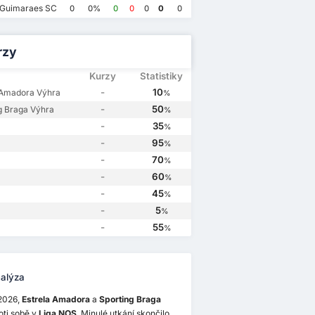
 Guimaraes SC
0
0%
0
0
0
0
0
g Braga
4
rzy
Kurzy
Statistiky
-
10
 Amadora Výhra
%
-
50
g Braga Výhra
%
-
35
%
-
95
%
-
70
%
-
60
%
-
45
%
-
5
%
-
55
%
alýza
.2026,
Estrela Amadora
a
Sporting Braga
oti sobě v
Liga NOS
. Minulé utkání skončilo