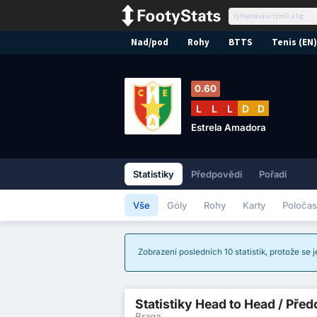
Nad/pod
Rohy
BTTS
Tenis (EN)
0.60
L
L
L
D
D
Estrela Amadora
Statistiky
Předpovědi
Pořadí
Vše
Góly
Rohy
Karty
Poločas
Zobrazení posledních 10 statistik, protože se
Statistiky Head to Head / Pře
Braga