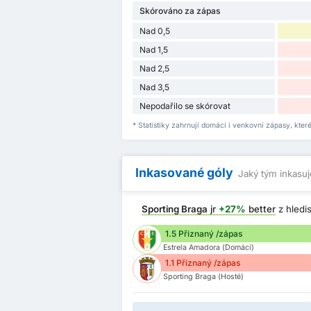
Skórováno za zápas
Nad 0,5
Nad 1,5
Nad 2,5
Nad 3,5
Nepodařilo se skórovat
* Statistiky zahrnují domácí i venkovní zápasy, kte
Inkasované góly
Jaký tým inkasuj
Sporting Braga
jr
+27%
better
z hledi
1.5 Přiznaný /zápas
Estrela Amadora (Domácí)
1.1 Přiznaný /zápas
Sporting Braga (Hosté)