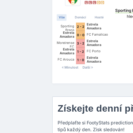
L
L
L
D
D
Sporting
hl
Vše
Domácí
Hosté
Estrela
Sporting
2 - 2
Amadora
Braga
Estrela
FC Famalicao
0 - 0
Amadora
Estrela
Moreirense
3 - 2
Amadora
FC
Estrela
FC Porto
1 - 2
Amadora
Estrela
FC Arouca
1 - 0
Amadora
Minulost
Další
Získejte denní 
Předplaťte si FootyStats predictio
tipů každý den. Zisk sledován!