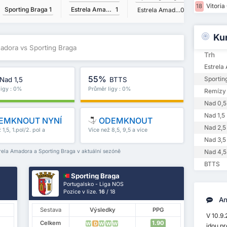
Vitoria
18
Sporting Braga
1
Sportin
Estrela Amadora
1
Estrela Amadora
0
Ku
madora vs Sporting Braga
Trh
Estrela
55%
Sportin
Nad 1,5
BTTS
ligy : 0%
Průměr ligy : 0%
Remízy
Nad 0,5
Nad 1,5
EMKNOUT NYNÍ
ODEMKNOUT
Nad 2,5
 1,5, 1.pol/2. pol a
Více než 8,5, 9,5 a více
Nad 3,5
rela Amadora a Sporting Braga v aktuální sezóně
Nad 4,5
BTTS
Sporting Braga
Portugalsko - Liga NOS
Pozice v lize.
16
/ 18
An
Sestava
Výsledky
PPG
V 10.9
Celkem
1.90
W
D
W
W
W
jdou pr