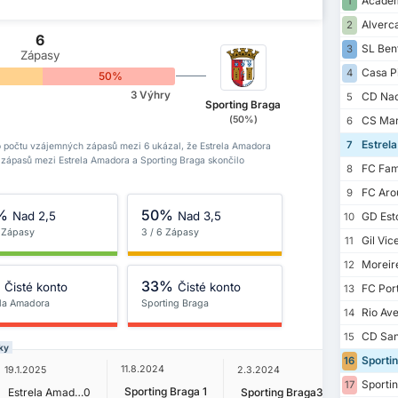
Academ
1
Alverc
2
6
SL Ben
3
Zápasy
Casa P
4
50%
3 Výhry
CD Nac
5
Sporting Braga
(50%)
CS Mar
6
Estrel
7
o počtu vzájemných zápasů mezi 6 ukázal, že Estrela Amadora
 3 zápasů mezi Estrela Amadora a Sporting Braga skončilo
FC Fam
8
FC Aro
9
%
50%
Nad 2,5
Nad 3,5
GD Esto
10
6 Zápasy
3 / 6 Zápasy
Gil Vic
11
Moreir
12
%
33%
Čisté konto
Čisté konto
FC Por
13
ela Amadora
Sporting Braga
Rio Av
14
CD San
15
ky
Sporti
16
11.8.2024
19.1.2025
2.3.2024
28.9.202
Sportin
17
Sporting Braga
1
Estrela Amadora
0
Sporting Braga
3