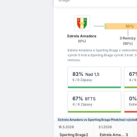
0%
50%
Estrela Amadora
3 Remízy
(0%)
(50%)
Estrela Amadora a Sporting Braga z celkovéh
vyhrál 0 krát a Sporting Braga vyhrál 3 krát.
remízou.
83%
67
Nad 1,5
5 / 6 Zápasy
4 / 
67%
0
BTTS
4 / 6 Zápasy
Estr
Estrela Amadora vs Sporting Braga Předchozí výsled
16.5.2026
3.1.2026
Sporting Braga
2
Estrela Amadora
3