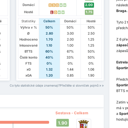
násled
Domácí
2.00
D
D
D
W
W
Braga.
Hosté
1.75
L
D
W
W
té
Statistiky
Celkem
Domácí
Hosté
Tyto 2 
Výhra v %
50%
50%
50%
předch
0
Ø
2.80
3.00
2.50
Z 6 př
0
Hodnoceno
1.70
2.00
1.25
zápas
0
Inkasované
1.10
1.00
1.25
zápasů
%
BTTS
60%
67%
50%
Čisté konto
40%
33%
50%
Estrel
%
FTS
0%
0%
0%
Sporti
9
xG
1.32
1.44
1.06
6
xGA
1.20
0.85
1.90
Předch
Sporti
Co tyto statistické údaje znamenají?Přečtěte si slovníček pojmů
BTTS n
Zatím 
má v 
Sestava - Celkem
a
Sport
hostujíc
1.90