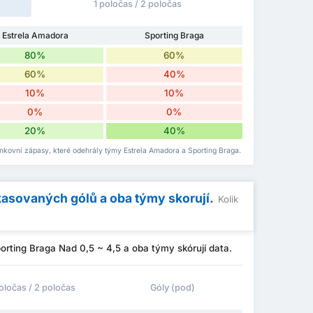
1 poločas / 2 poločas
Estrela Amadora
Sporting Braga
80%
60%
60%
40%
10%
10%
0%
0%
20%
40%
nkovní zápasy, které odehrály týmy Estrela Amadora a Sporting Braga.
kasovaných gólů a oba týmy skorují.
Kolik
rting Braga Nad 0,5 ~ 4,5 a oba týmy skórují data.
poločas / 2 poločas
Góly (pod)