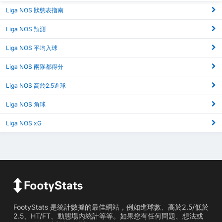
Liga NOS 狀態表指南
Liga NOS 預測
Liga NOS 平均入球
Liga NOS 兩隊都得分
Liga NOS 高於2.5進球
Liga NOS 角球
Liga NOS xG
FootyStats 是統計數據的最佳網站，例如進球數、高於2.5/低於
2.5、HT/FT、動態場內統計等等。如果您有任何問題、想法或