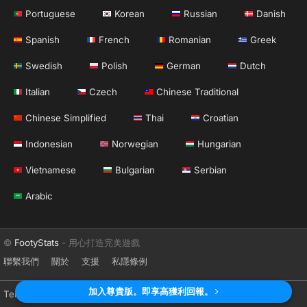
Portuguese
Korean
Russian
Danish
Spanish
French
Romanian
Greek
Swedish
Polish
German
Dutch
Italian
Czech
Chinese Traditional
Chinese Simplified
Thai
Croatian
Indonesian
Norwegian
Hungarian
Vietnamese
Bulgarian
Serbian
Arabic
©
FootyStats
- 用心打造完美遊戲
聯繫我們
關於
支援
私隱條例
加入尊貴版。即享高獲利回報。
Terms & Conditions (English)
News (English)