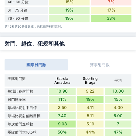
15%
7%
46 - 60 分鐘
19%
17%
61 - 75 分鐘
19%
33%
76 - 90 分鐘
第45和第90分鐘數據，包括傷停補時進球。
射門、越位、犯規和其他
團隊射門數
賽事射門數
團隊射門數
Estrela
Sporting
平均
Amadora
Braga
10.90
9.22
10.00
每場比賽射門數
11%
19%
15%
射門轉換率
3.50
4.11
4.00
每場比賽射中目標
7.40
5.11
6.00
每場比賽射偏離目標
9.08
5.19
7
每次射門進球數
50%
44%
47%
團隊射門大10.5球