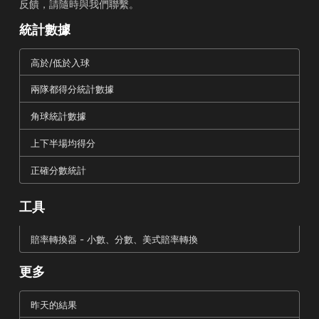
反饋，請隨時與我們聯繫。
統計數據
高於/低於入球
兩隊都得分統計數據
角球統計數據
上下半場均得分
正確分數統計
工具
賠率轉換器 - 小數、分數、美式賠率轉換
更多
昨天的結果