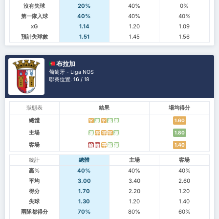
沒有失球
20%
40%
0%
第一隊入球
40%
40%
40%
xG
1.14
1.20
1.09
預計失球數
1.51
1.45
1.56
布拉加
葡萄牙 - Liga NOS
聯賽位置.
16
/ 18
狀態表
結果
場均得分
總體
1.60
平
贏
平
贏
贏
主場
1.80
贏
平
平
平
贏
客場
1.40
輸
輸
平
贏
贏
統計
總體
主場
客場
贏%
40%
40%
40%
平均
3.00
3.40
2.60
得分
1.70
2.20
1.20
失球
1.30
1.20
1.40
兩隊都得分
70%
80%
60%