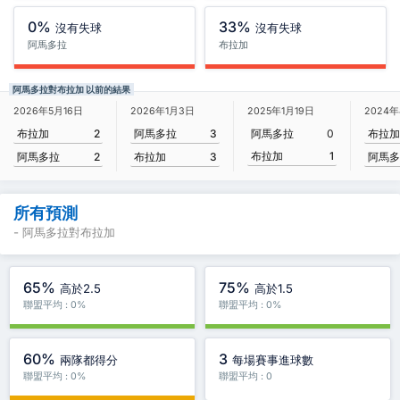
0%
33%
沒有失球
沒有失球
阿馬多拉
布拉加
阿馬多拉對布拉加 以前的結果
2026年5月16日
2026年1月3日
2024年
2025年1月19日
布拉加
2
阿馬多拉
3
布拉加
阿馬多拉
0
布拉加
1
阿馬多拉
2
布拉加
3
阿馬多
所有預測
- 阿馬多拉對布拉加
65%
75%
高於2.5
高於1.5
聯盟平均 : 0%
聯盟平均 : 0%
60%
3
兩隊都得分
每場賽事進球數
聯盟平均 : 0%
聯盟平均 : 0