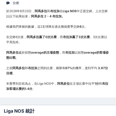
分析
於2026年8月23日，
阿馬多拉
和
布拉加
在
Liga NOS
中正面交鋒。上次交鋒
以以下結果結束：
阿馬多拉 2 - 4 布拉加。
根據我們掌握的數據，這2支球隊在過去幾個賽季交鋒
6
次。
在交鋒6次後，
阿馬多拉贏了0次比賽
，而
布拉加贏了3次比賽
。3次比賽以
平局告終。
阿馬多拉
處於狀態
average的主場姿態
，而
布拉加
以狀態
average的客場姿
態出戰
。
之前
阿馬多拉
和
布拉加
之間的比賽，兩隊有
67%
的機率，達到平均
3.67分
目標
。
本賽季到目前為止，在Liga NOS中，
阿馬多拉
在主場比賽中拉平
1分
和
布拉
加客場比賽的1.4分
。
Liga NOS 統計