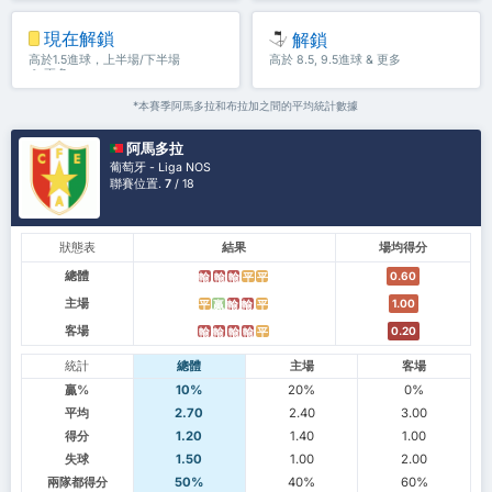
現在解鎖
解鎖
高於1.5進球，上半場/下半場
高於 8.5, 9.5進球 & 更多
＆ 更多
*本賽季阿馬多拉和布拉加之間的平均統計數據
阿馬多拉
葡萄牙 - Liga NOS
聯賽位置.
7
/ 18
狀態表
結果
場均得分
總體
0.60
輸
輸
輸
平
平
主場
1.00
平
贏
輸
輸
平
客場
0.20
輸
輸
輸
輸
平
統計
總體
主場
客場
贏%
10%
20%
0%
平均
2.70
2.40
3.00
得分
1.20
1.40
1.00
失球
1.50
1.00
2.00
兩隊都得分
50%
40%
60%