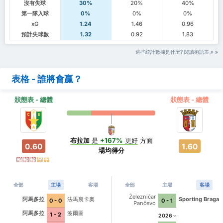
沒有失球
30%
20%
40%
第一隊入球
0%
0%
0%
xG
1.24
1.46
0.96
預計失球數
1.32
0.92
1.83
這些統計數據是什麼? 閱讀術語表
表格 - 誰將會贏？
狀態表 - 總體
狀態表 - 總體
布拉加
是
+167%
更好
方面
0.60
1.60
場均得分
輸
輸
輸
平
平
全部
主場
客場
全部
主場
客場
Železničar
阿馬多拉
法馬裏卡奧
Sporting Braga
0 - 0
0 - 1
Pančevo
阿馬多拉
波爾圖
1 - 2
2026