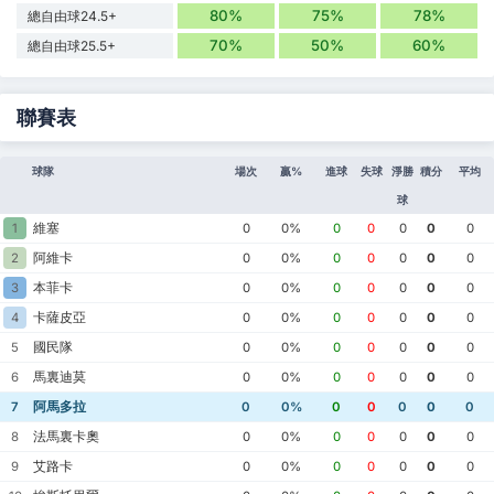
80%
75%
78%
總自由球24.5+
70%
50%
60%
總自由球25.5+
聯賽表
球隊
場次
贏%
進球
失球
淨勝
積分
平均
球
維塞
1
0
0%
0
0
0
0
0
阿維卡
2
0
0%
0
0
0
0
0
本菲卡
3
0
0%
0
0
0
0
0
卡薩皮亞
4
0
0%
0
0
0
0
0
國民隊
5
0
0%
0
0
0
0
0
馬裏迪莫
6
0
0%
0
0
0
0
0
阿馬多拉
7
0
0%
0
0
0
0
0
法馬裏卡奧
8
0
0%
0
0
0
0
0
艾路卡
9
0
0%
0
0
0
0
0