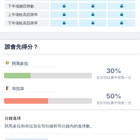
下半場總罰牌數
上半場較高罰牌率
下半場較高罰牌率
誰會先得分？
阿馬多拉
30%
在3/10比賽中得第一分
布拉加
50%
在5/10比賽中得第一分
分鐘進球
阿馬多拉和布拉加在10分鐘和15分鐘內的進球數。