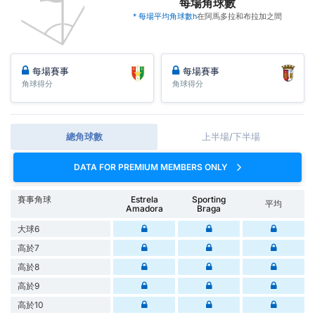
每場角球數
* 每場平均角球數h
在阿馬多拉和布拉加之間
每場賽事
每場賽事
角球得分
角球得分
總角球數
上半場/下半場
DATA FOR PREMIUM MEMBERS ONLY
賽事角球
Estrela
Sporting
平均
Amadora
Braga
大球6
高於7
高於8
高於9
高於10