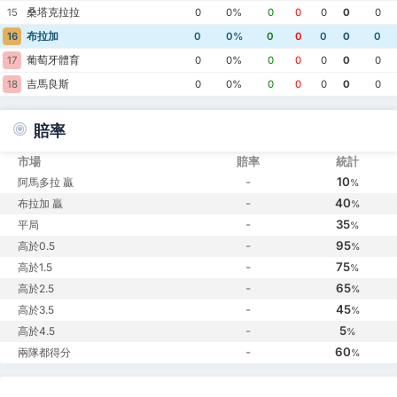
桑塔克拉拉
15
0
0%
0
0
0
0
0
布拉加
16
0
0%
0
0
0
0
0
葡萄牙體育
17
0
0%
0
0
0
0
0
吉馬良斯
18
0
0%
0
0
0
0
0
賠率
市場
賠率
統計
-
10
阿馬多拉 贏
%
-
40
布拉加 贏
%
-
35
平局
%
-
95
高於0.5
%
-
75
高於1.5
%
-
65
高於2.5
%
-
45
高於3.5
%
-
5
高於4.5
%
-
60
兩隊都得分
%