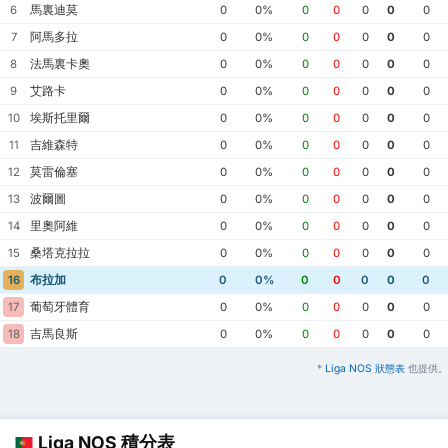
馬裏迪莫
6
0
0%
0
0
0
0
0
阿馬多拉
7
0
0%
0
0
0
0
0
法馬裏卡奧
8
0
0%
0
0
0
0
0
艾路卡
9
0
0%
0
0
0
0
0
埃斯托里爾
10
0
0%
0
0
0
0
0
吉維森特
11
0
0%
0
0
0
0
0
莫雷倫塞
12
0
0%
0
0
0
0
0
波爾圖
13
0
0%
0
0
0
0
0
里奧阿維
14
0
0%
0
0
0
0
0
桑塔克拉拉
15
0
0%
0
0
0
0
0
布拉加
16
0
0%
0
0
0
0
0
葡萄牙體育
17
0
0%
0
0
0
0
0
吉馬良斯
18
0
0%
0
0
0
0
0
*
Liga NOS 狀態表
也提供。
Liga NOS 積分表