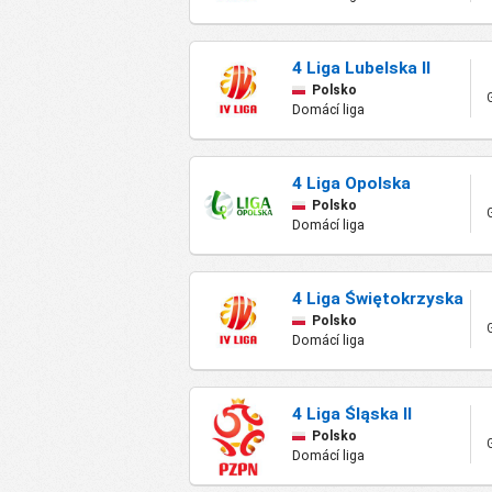
4 Liga Lubelska II
Polsko
Domácí liga
4 Liga Opolska
Polsko
Domácí liga
4 Liga Świętokrzyska
Polsko
Domácí liga
4 Liga Śląska II
Polsko
Domácí liga