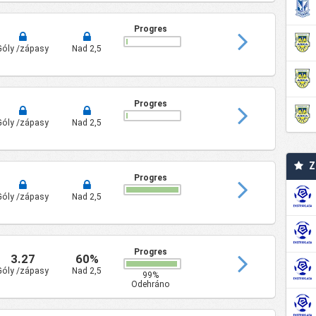
Progres
Góly /zápasy
Nad 2,5
Progres
Góly /zápasy
Nad 2,5
Z
Progres
Góly /zápasy
Nad 2,5
Progres
3.27
60%
Góly /zápasy
Nad 2,5
99%
Odehráno