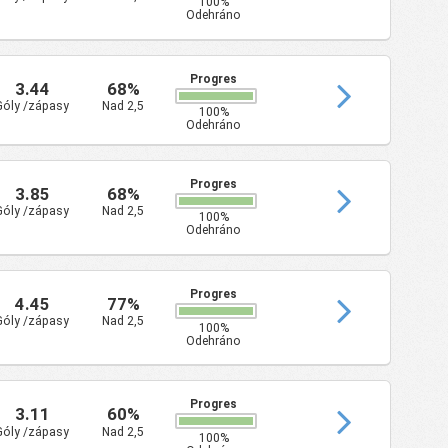
100%
Odehráno
Progres
3.44
68%
Góly /zápasy
Nad 2,5
100%
Odehráno
Progres
3.85
68%
Góly /zápasy
Nad 2,5
100%
Odehráno
Progres
4.45
77%
Góly /zápasy
Nad 2,5
100%
Odehráno
Progres
3.11
60%
Góly /zápasy
Nad 2,5
100%