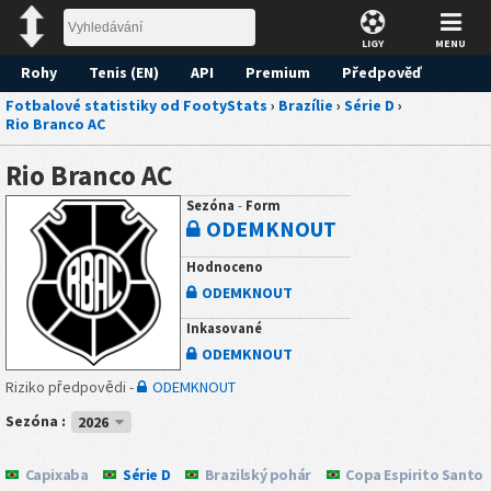
LIGY
MENU
Rohy
Tenis (EN)
API
Premium
Předpověď
Fotbalové statistiky od FootyStats
›
Brazílie
›
Série D
›
Rio Branco AC
Rio Branco AC
Sezóna
-
Form
ODEMKNOUT
Hodnoceno
ODEMKNOUT
Inkasované
ODEMKNOUT
Riziko předpovědi -
ODEMKNOUT
Sezóna :
2026
Capixaba
Série D
Brazilský pohár
Copa Espirito Santo