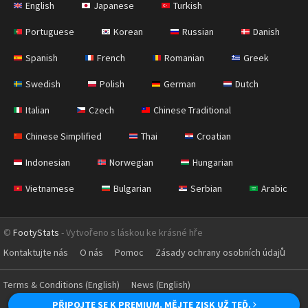
English
Japanese
Turkish
Portuguese
Korean
Russian
Danish
Spanish
French
Romanian
Greek
Swedish
Polish
German
Dutch
Italian
Czech
Chinese Traditional
Chinese Simplified
Thai
Croatian
Indonesian
Norwegian
Hungarian
Vietnamese
Bulgarian
Serbian
Arabic
©
FootyStats
- Vytvořeno s láskou ke krásné hře
Kontaktujte nás
O nás
Pomoc
Zásady ochrany osobních údajů
Terms & Conditions (English)
News (English)
PŘIPOJTE SE K PREMIUM. MĚJTE ZISK UŽ TEĎ.