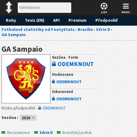
LIGY
MENU
Rohy
Tenis (EN)
API
Premium
Předpověď
Fotbalové statistiky od FootyStats
›
Brazílie
›
Série D
›
GA Sampaio
GA Sampaio
Sezóna
-
Form
ODEMKNOUT
Hodnoceno
ODEMKNOUT
Inkasované
ODEMKNOUT
Riziko předpovědi -
ODEMKNOUT
Sezóna :
2026
Roraimense
Série D
Brazilský pohár