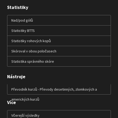
Statistiky
Nad/pod gólů
Statistiky BTTS
Statistiky rohových kopů
Skóroval v obou poločasech
Statistika správného skóre
Nástroje
Převodník kurzů - Převody desetinných, zlomkových a
amerických kurzů
Více
Včerejší výsledky