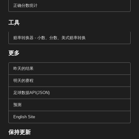
正确分数统计
工具
赔率转换器 - 小数、分数、美式赔率转换
更多
昨天的结果
明天的赛程
足球数据API(JSON)
预测
English Site
保持更新