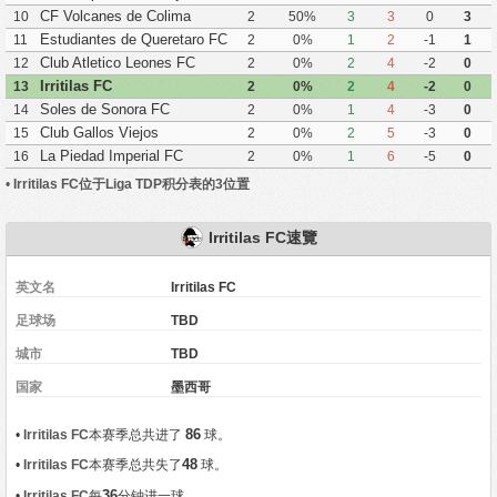
CF Volcanes de Colima
10
2
50%
3
3
0
3
Deportivo Tala
Estudiantes de Queretaro FC
11
2
0%
1
2
-1
1
Club Atletico Leones FC
12
2
0%
2
4
-2
0
Irritilas FC
13
2
0%
2
4
-2
0
Soles de Sonora FC
14
2
0%
1
4
-3
0
Club Gallos Viejos
15
2
0%
2
5
-3
0
La Piedad Imperial FC
16
2
0%
1
6
-5
0
•
Irritilas FC位于Liga TDP积分表的3位置
Irritilas FC速覽
英文名
Irritilas FC
足球场
TBD
城市
TBD
国家
墨西哥
86
•
Irritilas FC
本赛季总共进了
球。
48
•
Irritilas FC
本赛季总共失了
球。
36
•
Irritilas FC
每
分钟进一球