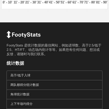
0' - 10'
11' - 20'
21' - 30'
31' - 40'
41' - 50'
51' - 60'
61' - 70'
71' - 80'
81' - 90'
FootyStats 是统计数据的最佳网站，例如进球数、高于2.5/低于
2.5、HT/FT、动态场内统计等等。如果您有任何问题、想法或
反馈，请随时与我们联系。
统计数据
高于/低于入球
两队都得分统计数据
角球统计数据
上下半场均得分