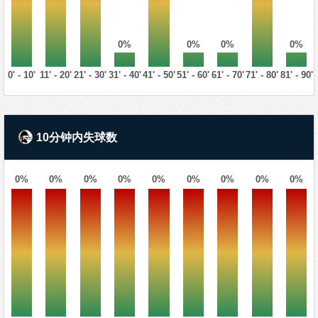
0%
0%
0%
0%
0' - 10'
11' - 20'
21' - 30'
31' - 40'
41' - 50'
51' - 60'
61' - 70'
71' - 80'
81' - 90'
10分钟内失球数
0%
0%
0%
0%
0%
0%
0%
0%
0%