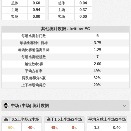
0.60
0.04
总体
总体
0.94
0.37
主场
主场
0.00
0.00
客场
客场
其他统计数据 - Irritilas FC
5
每场比赛射门数
3.75
每场比赛射中目标
1.25
每场比赛射偏离目标
7
每场比赛犯规数
2.00
越位数/比赛
49%
平均占有率
32%
两队都得分&赢
20%
上下半场均得分
中场 (中场) 统计数据
高于0.5上半场/2半场
高于1.5上半场/2半场
平均入球上半场/2半场
60
40
40
0
1.2
0.40
%
%
%
%