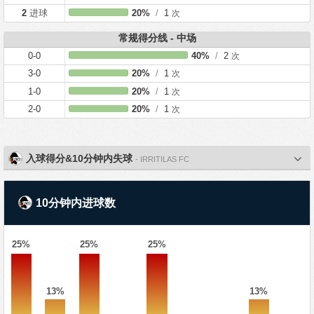
2
进球
20%
/
1
次
常规得分线 - 中场
0-0
40%
/
2
次
3-0
20%
/
1
次
1-0
20%
/
1
次
2-0
20%
/
1
次
入球得分&10分钟内失球
- IRRITILAS FC
10分钟内进球数
25%
25%
25%
13%
13%