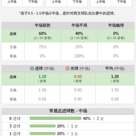
上半场
下半场
上半场
下半场
上半场
下半场
*高于0.5 - 1.5半场/2半场，是针对两支球队在比赛中的进球。
半场获胜
半场平局
半场输球
60%
40%
0%
总体
(3 / 34 赛事)
(2 / 34 赛事)
(0 / 34 赛事)
75%
25%
0%
主场
0%
100%
0%
客场
进球
(中场)
失球
(中场)
平均
(中场)
1.20
0.00
1.20
总体
/ 赛事
/ 赛事
/ 赛事
1.50
0.00
1.50
主场
0.00
0.00
0.00
客场
常规总进球数 - 中场
0
进球
40%
/
2
次
3
进球
20%
/
1
次
1
进球
20%
/
1
次