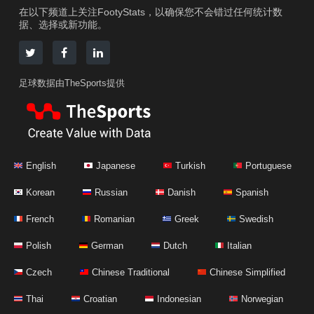
在以下频道上关注FootyStats，以确保您不会错过任何统计数
据、选择或新功能。
足球数据由TheSports提供
English
Japanese
Turkish
Portuguese
Korean
Russian
Danish
Spanish
French
Romanian
Greek
Swedish
Polish
German
Dutch
Italian
Czech
Chinese Traditional
Chinese Simplified
Thai
Croatian
Indonesian
Norwegian