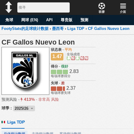
联赛
介面
角球
网球 (EN)
API
尊贵版
预测
FootyStats的足球统计数据
›
墨西哥
›
Liga TDP
›
CF Gallos Nuevo Leon
CF Gallos Nuevo Leon
状态表
-
平均
全场成绩
1.47
赢
输
赢
输
输
得分
-
很好
2.83
每场球赛得分
失球
-
差
2.37
每场球赛失球
413%
预测风险 -
-
非常高 风险
球季 :
2025/26
Liga TDP
总体统计数据
主场统计数据
客场统计数据