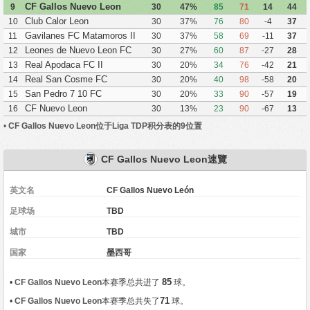
CF Gallos Nuevo Leon
9
30
47%
85
71
14
44
Club Calor Leon
10
30
37%
76
80
-4
37
Gavilanes FC Matamoros II
11
30
37%
58
69
-11
37
Leones de Nuevo Leon FC
12
30
27%
60
87
-27
28
Real Apodaca FC II
13
30
20%
34
76
-42
21
Real San Cosme FC
14
30
20%
40
98
-58
20
San Pedro 7 10 FC
15
30
20%
33
90
-57
19
CF Nuevo Leon
16
30
13%
23
90
-67
13
•
CF Gallos Nuevo Leon位于Liga TDP积分表的9位置
CF Gallos Nuevo Leon速覽
英文名
CF Gallos Nuevo León
足球场
TBD
城市
TBD
国家
墨西哥
85
•
CF Gallos Nuevo Leon
本赛季总共进了
球。
71
•
CF Gallos Nuevo Leon
本赛季总共失了
球。