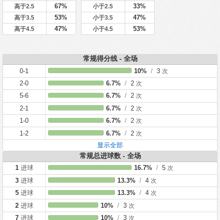
67%
33%
高于2.5
小于2.5
53%
47%
高于3.5
小于3.5
47%
53%
高于4.5
小于4.5
常规得分线 - 全场
0-1
10%
/
3
次
2-0
6.7%
/
2
次
5-6
6.7%
/
2
次
2-1
6.7%
/
2
次
1-0
6.7%
/
2
次
1-2
6.7%
/
2
次
显示全部
常规总进球数 - 全场
1
进球
16.7%
/
5
次
3
进球
13.3%
/
4
次
5
进球
13.3%
/
4
次
2
进球
10%
/
3
次
7
进球
10%
/
3
次