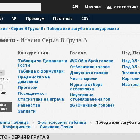
API
Мачове
статистика
N)
API
Премиум
Прогноза
CSV
лия
›
Серия В Група В
›
Победа или загуба на полувремето
ремето
- Италия Серия В Група В
Конкуренция
Голове
Над/По
Таблици за Домакини и
AVG Общ брой голове
Над 0.5 
Гости
Отбелязани голове
Под 0.5 
Таблица с формуляри
7
Допуснати голове
Ъглови 
Предмиство на
Чисти мрежи
Картони
грани
домакина
И двата отбора
Изстрел
Прогнози
отбелязаха
шени
Посещаемост
Неуспешно
Статистика на играча
отбелязване на гол
бна
Равенства
xG (Очаквани голове)
тика
Заплати
овина таблица
-
2-ра половина таблица
-
Победа или загуба н
-
Коефициенти
-
Очаквани Точки
О - СЕРИЯ В ГРУПА В