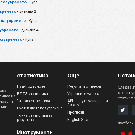
а полувремето
- Купа
увремето
- дивизия 2
 полувремето
- Купа
лувремето
- дивизия 4
полувремето
- Купа
статистика
Още
Остан
Над/Под голове
Резултати от вчера
Следвайт
лова
сте сигу
BTTS статистика
Утрешните мачове
финал на
статисти
Ъглова статистика
API за футболни данни
чове, и
(JSON)
ръки,
Гол и в двете полувремена
Прогнози
Точна статистика за
резултата
English Site
Футболни
Инструменти