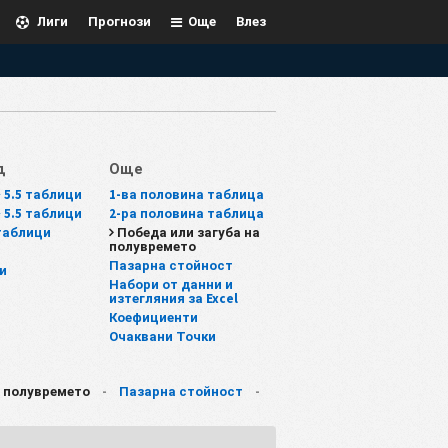
Лиги
Прогнози
Още
Влез
д
Още
~ 5.5 таблици
1-ва половина таблица
~ 5.5 таблици
2-ра половина таблица
таблици
Победа или загуба на
полувремето
Пазарна стойност
и
Набори от данни и
изтегляния за Excel
Коефициенти
Очаквани Точки
а полувремето
-
Пазарна стойност
-