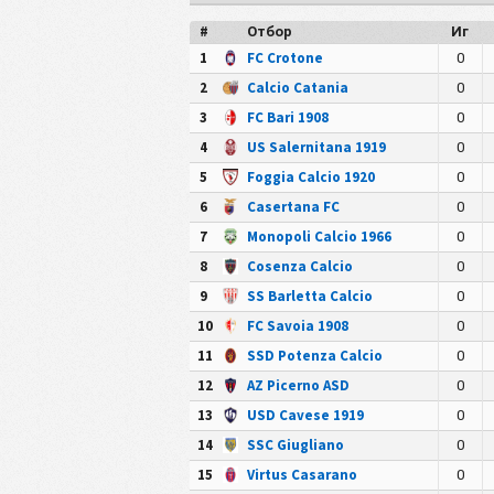
#
Отбор
Иг
1
FC Crotone
0
2
Calcio Catania
0
3
FC Bari 1908
0
4
US Salernitana 1919
0
5
Foggia Calcio 1920
0
6
Casertana FC
0
7
Monopoli Calcio 1966
0
8
Cosenza Calcio
0
9
SS Barletta Calcio
0
10
FC Savoia 1908
0
11
SSD Potenza Calcio
0
12
AZ Picerno ASD
0
13
USD Cavese 1919
0
14
SSC Giugliano
0
15
Virtus Casarano
0