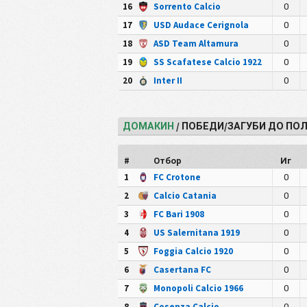
16
Sorrento Calcio
0
17
USD Audace Cerignola
0
18
ASD Team Altamura
0
19
SS Scafatese Calcio 1922
0
20
Inter II
0
ДОМАКИН
/ ПОБЕДИ/ЗАГУБИ ДО ПО
#
Отбор
Иг
1
FC Crotone
0
2
Calcio Catania
0
3
FC Bari 1908
0
4
US Salernitana 1919
0
5
Foggia Calcio 1920
0
6
Casertana FC
0
7
Monopoli Calcio 1966
0
8
Cosenza Calcio
0