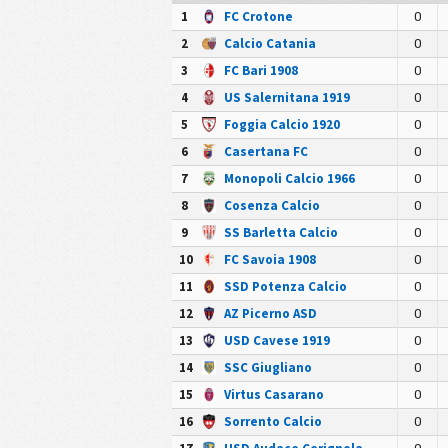
1
FC Crotone
0
2
Calcio Catania
0
3
FC Bari 1908
0
4
US Salernitana 1919
0
5
Foggia Calcio 1920
0
6
Casertana FC
0
7
Monopoli Calcio 1966
0
8
Cosenza Calcio
0
9
SS Barletta Calcio
0
10
FC Savoia 1908
0
11
SSD Potenza Calcio
0
12
AZ Picerno ASD
0
13
USD Cavese 1919
0
14
SSC Giugliano
0
15
Virtus Casarano
0
16
Sorrento Calcio
0