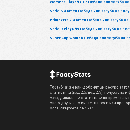
Womens Playoffs 1 2 Победа или загуба н
Serie B Women Победа или загуба на пол
Primavera 2 Women Победа или загуба на
Serie D PlayOffs Победа или загуба на по
Super Cup Women Победа или загуба на 
FootyStats е най-добрият Ви ресурс за го
статистика (над 2.5/под 2.5), полувреме и 
мача, динамични статистики по време на ма
много други. Ако имате въпроси или препо
моля, свържете се с нас.