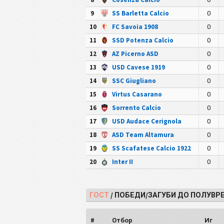
9
SS Barletta Calcio
0
10
FC Savoia 1908
0
11
SSD Potenza Calcio
0
12
AZ Picerno ASD
0
13
USD Cavese 1919
0
14
SSC Giugliano
0
15
Virtus Casarano
0
16
Sorrento Calcio
0
17
USD Audace Cerignola
0
18
ASD Team Altamura
0
19
SS Scafatese Calcio 1922
0
20
Inter II
0
ГОСТ
/ ПОБЕДИ/ЗАГУБИ ДО ПОЛУВР
#
Отбор
Иг