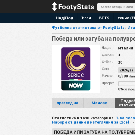
Над/Под
Ъгли
BTTS
тенис (E
Футболна статистика от FootyStats
›
Ита
Победа или загуба на полув
Италия
Нация
3
дивизия
20
Отбори
Сезон
2026/2
0/380
Мачове
Изи
Прогрес
0%
завър
Подро
преглед на
Мачове
статис
Статистика в тази категория :
1-ва пол
Набори от данни и изтегляния за Excel
ПОБЕДА ИЛИ ЗАГУБА НА ПОЛУВРЕМЕТ