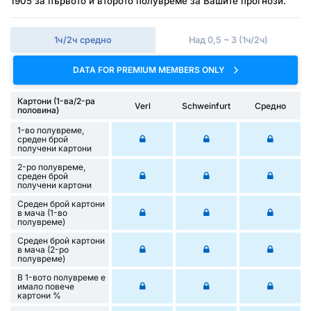
1905 за първото и второто полувреме за Вашите прогнози.
1ч/2ч средно
Над 0,5 ~ 3 (1ч/2ч)
DATA FOR PREMIUM MEMBERS ONLY
Картони (1-ва/2-ра
Verl
Schweinfurt
Средно
половина)
1-во полувреме,
среден брой
получени картони
2-ро полувреме,
среден брой
получени картони
Среден брой картони
в мача (1-во
полувреме)
Среден брой картони
в мача (2-ро
полувреме)
В 1-вото полувреме е
имало повече
картони %