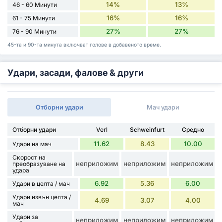
14%
13%
46 - 60 Минути
16%
16%
61 - 75 Минути
27%
27%
76 - 90 Минути
45-та и 90-та минута включват голове в добавеното време.
Удари, засади, фалове & други
Отборни удари
Мач удари
Отборни удари
Verl
Schweinfurt
Средно
11.62
8.43
10.00
Удари на мач
Скорост на
неприложим
неприложим
неприложим
преобразуване на
удара
6.92
5.36
6.00
Удари в целта / мач
Удари извън целта /
4.69
3.07
4.00
мач
Удари за
неприложим
неприложим
неприложим