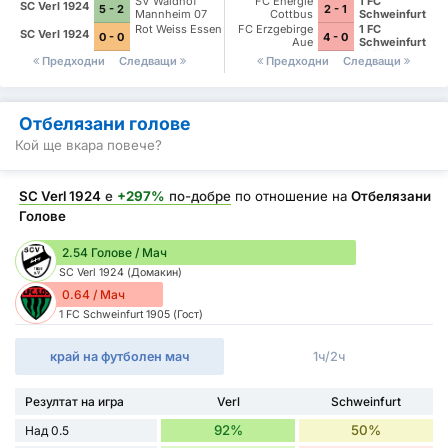
SV Waldhof
FC Energie
1 FC
SC Verl 1924
5 - 2
2 - 1
Mannheim 07
Cottbus
Schweinfurt
1905
Rot Weiss Essen
FC Erzgebirge
1 FC
SC Verl 1924
0 - 0
4 - 0
Aue
Schweinfurt
1905
Предходни
Следващи
Предходни
Следващи
Отбелязани голове
Кой ще вкара повече?
SC Verl 1924
е
+297%
по-добре
по отношение на
Отбелязани
Голове
2.54 Голове / Мач
SC Verl 1924 (Домакин)
0.64 / Мач
1 FC Schweinfurt 1905 (Гост)
край на футболен мач
1ч/2ч
Резултат на игра
Verl
Schweinfurt
92%
50%
Над 0.5