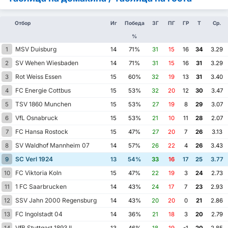
Отбор
Иг
Победа
ЗГ
ПГ
ГР
Т
Ср.
%
MSV Duisburg
1
14
71%
31
15
16
34
3.29
SV Wehen Wiesbaden
2
14
71%
31
15
16
31
3.29
Rot Weiss Essen
3
15
60%
32
19
13
31
3.40
FC Energie Cottbus
4
15
53%
32
20
12
30
3.47
TSV 1860 Munchen
5
15
53%
27
19
8
29
3.07
VfL Osnabruck
6
15
53%
21
10
11
28
2.07
FC Hansa Rostock
7
15
47%
27
20
7
26
3.13
SV Waldhof Mannheim 07
8
14
57%
26
22
4
26
3.43
SC Verl 1924
9
13
54%
33
16
17
25
3.77
FC Viktoria Koln
10
15
47%
22
19
3
24
2.73
1 FC Saarbrucken
11
14
43%
24
17
7
23
2.93
SSV Jahn 2000 Regensburg
12
14
43%
20
20
0
21
2.86
FC Ingolstadt 04
13
14
36%
21
18
3
20
2.79
VfB Stuttgart 1893 II
14
13
46%
18
19
-1
20
2.85