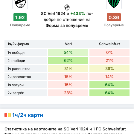
SC Verl 1924
е
+433%
по-
1.92
0.36
добре
по отношение на
Полувреме
Полувреме
Форма за полувреме
1ч/2ч форма
Verl
Schweinfurt
54%
0%
1ч победи
62%
21%
2ч победи
31%
36%
1ч равенства
15%
14%
2ч равенства
15%
64%
1ч загуби
23%
64%
2ч загуби
1ч/2ч карти
Статистика на картионите на SC Verl 1924 и 1 FC Schweinfurt