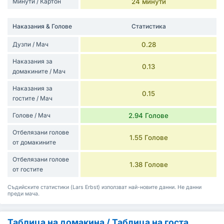
Минути / Картон
24 минути
Наказания & Голове
Статистика
Дузпи / Мач
0.28
Наказания за
0.13
домакините / Мач
Наказания за
0.15
гостите / Мач
Голове / Мач
2.94 Голове
Отбелязани голове
1.55 Голове
от домакините
Отбелязани голове
1.38 Голове
от гостите
Съдийските статистики (Lars Erbst) използват най-новите данни. Не данни
преди мача.
Таблица на домакина / Таблица на госта