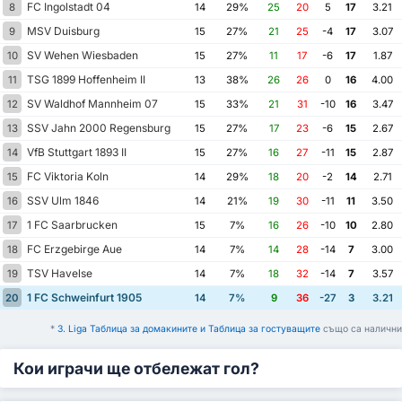
FC Ingolstadt 04
8
14
29%
25
20
5
17
3.21
MSV Duisburg
9
15
27%
21
25
-4
17
3.07
SV Wehen Wiesbaden
10
15
27%
11
17
-6
17
1.87
TSG 1899 Hoffenheim II
11
13
38%
26
26
0
16
4.00
SV Waldhof Mannheim 07
12
15
33%
21
31
-10
16
3.47
SSV Jahn 2000 Regensburg
13
15
27%
17
23
-6
15
2.67
VfB Stuttgart 1893 II
14
15
27%
16
27
-11
15
2.87
FC Viktoria Koln
15
14
29%
18
20
-2
14
2.71
SSV Ulm 1846
16
14
21%
19
30
-11
11
3.50
1 FC Saarbrucken
17
15
7%
16
26
-10
10
2.80
FC Erzgebirge Aue
18
14
7%
14
28
-14
7
3.00
TSV Havelse
19
14
7%
18
32
-14
7
3.57
1 FC Schweinfurt 1905
20
14
7%
9
36
-27
3
3.21
*
3. Liga Таблица за домакините и Таблица за гостуващите
също са налични
Кои играчи ще отбележат гол?