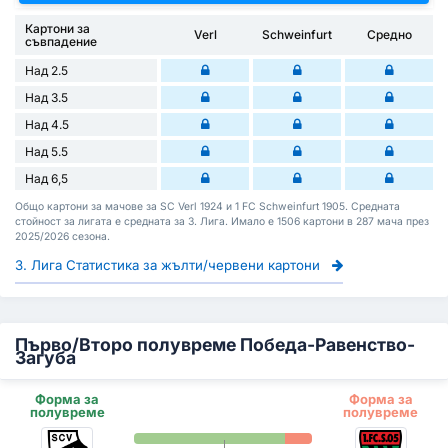
Картони за
Verl
Schweinfurt
Средно
съвпадение
Над 2.5
Над 3.5
Над 4.5
Над 5.5
Над 6,5
Общо картони за мачове за SC Verl 1924 и 1 FC Schweinfurt 1905. Средната
стойност за лигата е средната за 3. Лига. Имало е 1506 картони в 287 мача през
2025/2026 сезона.
3. Лига Статистика за жълти/червени картони
Първо/Второ полувреме Победа-Равенство-
Загуба
Форма за
Форма за
полувреме
полувреме