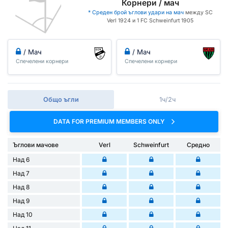
Корнери / мач
* Среден брой ъглови удари на мач
между SC
Verl 1924 и 1 FC Schweinfurt 1905
/ Мач
/ Мач
Спечелени корнери
Спечелени корнери
Общо ъгли
1ч/2ч
DATA FOR PREMIUM MEMBERS ONLY
Ъглови мачове
Verl
Schweinfurt
Средно
Над 6
Над 7
Над 8
Над 9
Над 10