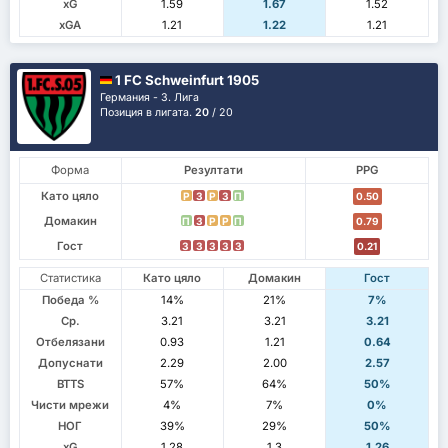
xG
1.59
1.67
1.52
xGA
1.21
1.22
1.21
1 FC Schweinfurt 1905
Германия - 3. Лига
Позиция в лигата.
20
/ 20
Форма
Резултати
PPG
Като цяло
P
З
P
З
П
0.50
Домакин
П
З
P
P
П
0.79
Гост
З
З
З
З
З
0.21
Статистика
Като цяло
Домакин
Гост
Победа %
14%
21%
7%
Ср.
3.21
3.21
3.21
Отбелязани
0.93
1.21
0.64
Допуснати
2.29
2.00
2.57
BTTS
57%
64%
50%
Чисти мрежи
4%
7%
0%
НОГ
39%
29%
50%
xG
1.28
1.3
1.26