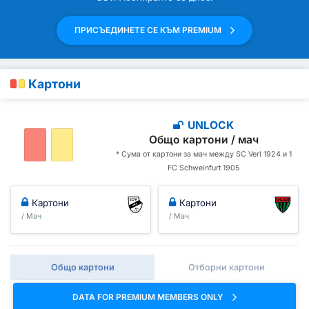
ПРИСЪЕДИНЕТЕ СЕ КЪМ PREMIUM
Картони
UNLOCK
Общо картони / мач
* Сума от картони за мач между SC Verl 1924 и 1
FC Schweinfurt 1905
Картони
Картони
/ Мач
/ Мач
Общо картони
Отборни картони
DATA FOR PREMIUM MEMBERS ONLY