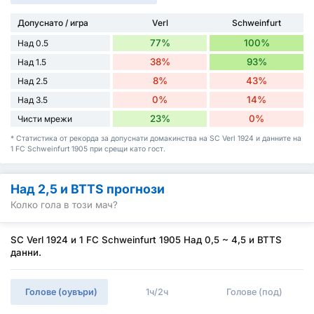
Допуснато / игра
Verl
Schweinfurt
77%
100%
Над 0.5
38%
93%
Над 1.5
8%
43%
Над 2.5
0%
14%
Над 3.5
23%
0%
Чисти мрежи
* Статистика от рекорда за допуснати домакинства на SC Verl 1924 и данните на
1 FC Schweinfurt 1905 при срещи като гост.
Над 2,5 и BTTS прогнози
Колко гола в този мач?
SC Verl 1924 и 1 FC Schweinfurt 1905 Над 0,5 ~ 4,5 и BTTS
данни.
Голове (оувъри)
1ч/2ч
Голове (под)