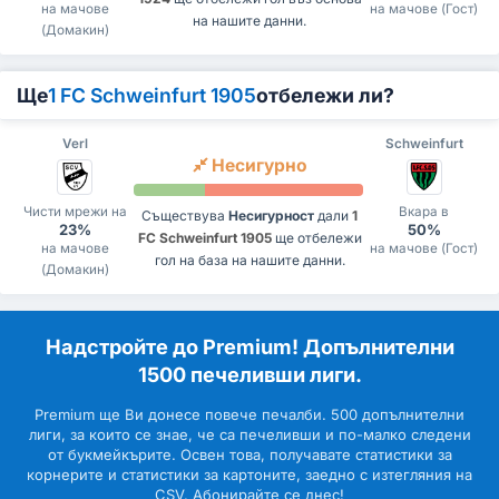
на мачове
на мачове (Гост)
на нашите данни.
(Домакин)
Ще
1 FC Schweinfurt 1905
отбележи ли?
Verl
Schweinfurt
Несигурно
Чисти мрежи на
Вкара в
Съществува
Несигурност
дали
1
23%
50%
FC Schweinfurt 1905
ще отбележи
на мачове
на мачове (Гост)
гол на база на нашите данни.
(Домакин)
Надстройте до Premium! Допълнителни
1500 печеливши лиги.
Premium ще Ви донесе повече печалби. 500 допълнителни
лиги, за които се знае, че са печеливши и по-малко следени
от букмейкърите. Освен това, получавате статистики за
корнерите и статистики за картоните, заедно с изтегляния на
CSV. Абонирайте се днес!