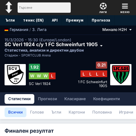
ЛИГИ
МЕНЮ
Ъгли
тенис (EN)
API
Премиум
Прогноза
/
3. Лига
Минало H2H
Германия
15/3/2026 - 15:30 (Europe/London)
SC Verl 1924 с/у 1 FC Schweinfurt 1905
Статистика, анализи и директни двубои
Стадион -
SPORTCLUB Arena
0.21
1.92
L
L
L
L
W
W
W
L
1 FC Schweinfurt
SC Verl 1924
1905
Статистики
Прогнози
Класиране
Коефициенти
Всички
Голове
Ъгли
Картони
Половина
Играчи
Финален резултат