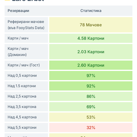
Резервации
Статистика
Реферирани мачове
78 Мачове
(във FooyStats Data)
Карти / мач
4.58 Картони
Карти / мач
2.03 Картони
(Домакин)
Карти / мач (Гост)
2.60 Картони
Над 0,5 картони
97%
Над 1.5 картони
92%
Над 2,5 картона
86%
Над 3,5 картона
69%
Над 4,5 картона
53%
Над 5,5 картони
32%