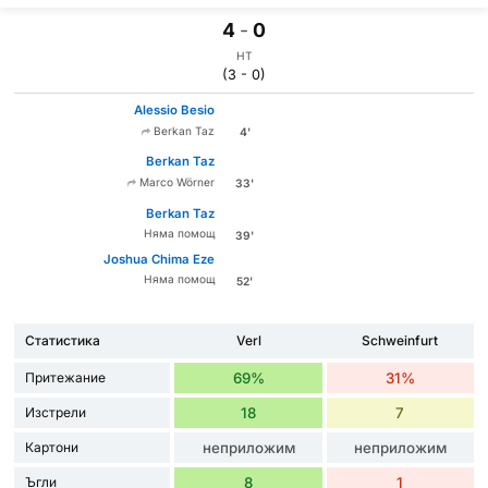
4
-
0
HT
(3 - 0)
Alessio Besio
Berkan Taz
4'
Berkan Taz
Marco Wörner
33'
Berkan Taz
Няма помощ
39'
Joshua Chima Eze
Няма помощ
52'
Статистика
Verl
Schweinfurt
Притежание
69%
31%
Изстрели
18
7
Картони
неприложим
неприложим
Ъгли
8
1