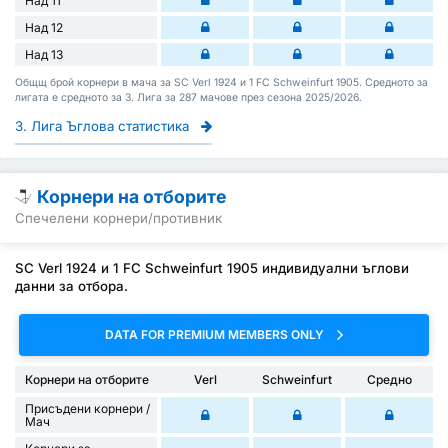
Над 11
Над 12
Над 13
Общщ брой корнери в мача за SC Verl 1924 и 1 FC Schweinfurt 1905. Средното за
лигата е средното за 3. Лига за 287 мачове през сезона 2025/2026.
3. Лига Ъглова статистика
Корнери на отборите
Спечелени корнери/противник
SC Verl 1924 и 1 FC Schweinfurt 1905 индивидуални ъглови
данни за отбора.
DATA FOR PREMIUM MEMBERS ONLY
Корнери на отборите
Verl
Schweinfurt
Средно
Присъдени корнери /
Mач