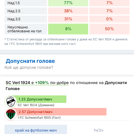
77%
7%
Над 1.5
38%
7%
Над 2.5
31%
0%
Над 3.5
Неуспешно
8%
50%
отбелязване на гол
* Статистика от рекорда за отбелязани голове у дома на SC Verl 1924 и данните
на 1 FC Schweinfurt 1905 при мачове като гост.
Допуснати голове
Кой ще допусне голове?
SC Verl 1924
е
+109%
по-добре
по отношение на
Допуснати
Голове
1.23 Допуснат/мач
SC Verl 1924 (Домакин)
2.57 Допуснат/мач
1 FC Schweinfurt 1905 (Гост)
край на футболен мач
1ч/2ч