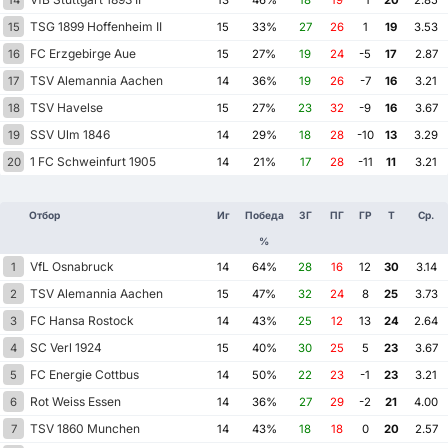
TSG 1899 Hoffenheim II
15
15
33%
27
26
1
19
3.53
FC Erzgebirge Aue
16
15
27%
19
24
-5
17
2.87
TSV Alemannia Aachen
17
14
36%
19
26
-7
16
3.21
TSV Havelse
18
15
27%
23
32
-9
16
3.67
SSV Ulm 1846
19
14
29%
18
28
-10
13
3.29
1 FC Schweinfurt 1905
20
14
21%
17
28
-11
11
3.21
Отбор
Иг
Победа
ЗГ
ПГ
ГР
Т
Ср.
%
VfL Osnabruck
1
14
64%
28
16
12
30
3.14
TSV Alemannia Aachen
2
15
47%
32
24
8
25
3.73
FC Hansa Rostock
3
14
43%
25
12
13
24
2.64
SC Verl 1924
4
15
40%
30
25
5
23
3.67
FC Energie Cottbus
5
14
50%
22
23
-1
23
3.21
Rot Weiss Essen
6
14
36%
27
29
-2
21
4.00
TSV 1860 Munchen
7
14
43%
18
18
0
20
2.57