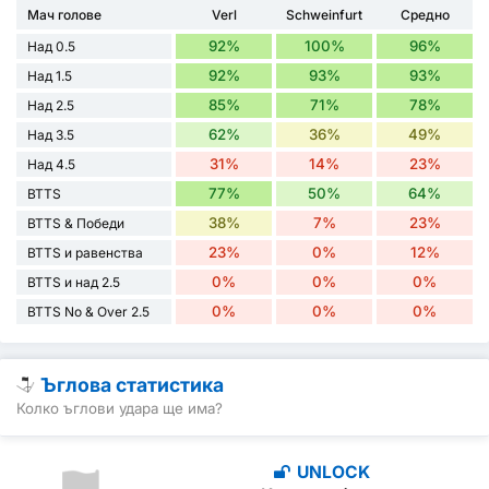
Мач голове
Verl
Schweinfurt
Средно
92%
100%
96%
Над 0.5
92%
93%
93%
Над 1.5
85%
71%
78%
Над 2.5
62%
36%
49%
Над 3.5
31%
14%
23%
Над 4.5
77%
50%
64%
BTTS
38%
7%
23%
BTTS & Победи
23%
0%
12%
BTTS и равенства
0%
0%
0%
BTTS и над 2.5
0%
0%
0%
BTTS No & Over 2.5
Ъглова статистика
Колко ъглови удара ще има?
UNLOCK