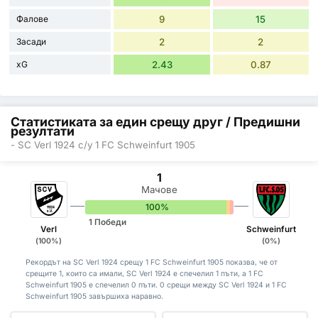
Фалове
9
15
Засади
2
2
xG
2.43
0.87
Статистиката за един срещу друг / Предишни
резултати
- SC Verl 1924 с/у 1 FC Schweinfurt 1905
1
Мачове
100%
0%
0%
1 Победи
Verl
Schweinfurt
(100%)
(0%)
Рекордът на SC Verl 1924 срещу 1 FC Schweinfurt 1905 показва, че от
срещите 1, които са имали, SC Verl 1924 е спечелил 1 пъти, а 1 FC
Schweinfurt 1905 е спечелил 0 пъти. 0 срещи между SC Verl 1924 и 1 FC
Schweinfurt 1905 завършиха наравно.