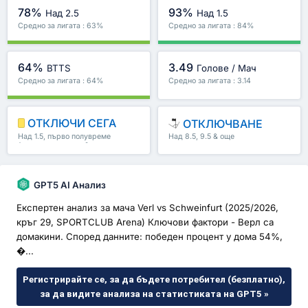
78%
93%
Над 2.5
Над 1.5
Средно за лигата : 63%
Средно за лигата : 84%
64%
3.49
BTTS
Голове / Мач
Средно за лигата : 64%
Средно за лигата : 3.14
ОТКЛЮЧИ СЕГА
ОТКЛЮЧВАНЕ
Над 1.5, първо полувреме
Над 8.5, 9.5 & още
/второ полувреме & още
GPT5 AI Анализ
Експертен анализ за мача Verl vs Schweinfurt (2025/2026,
кръг 29, SPORTCLUB Arena) Ключови фактори - Верл са
домакини. Според данните: победен процент у дома 54%,
�...
Регистрирайте се, за да бъдете потребител (безплатно),
за да видите анализа на статистиката на GPT5 »