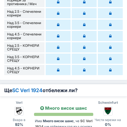
Корнери за
противника / Мач
Над 2.5 - Спечелени
корнери
Над 3.5 - Спечелени
корнери
Над 4.5 - Спечелени
корнери
Над 2.5 - КОРНЕРИ
СРЕЩУ
Над 3.5 - КОРНЕРИ
СРЕЩУ
Над 4.5 - КОРНЕРИ
СРЕЩУ
Ще
SC Verl 1924
отбележи ли?
Verl
Schweinfurt
Много висок шанс
Вкара в
Чисти мрежи на
Има
Много висок шанс
, че
SC Verl
92%
0%
1924
ще отбележи гол въз основа