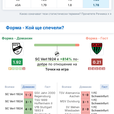
xGA
1.79
1.8
1.78
Какво означават тези статистически термини? Прочетете Речника
Форма - Кой ще спечели?
Форма - Домакин
Форма - Гост
SC Verl 1924
е
+814%
по-
1.92
0.21
добре
по отношение на
P
П
П
П
З
З
З
З
З
З
Точки на игра
Всички
Домакин
Гост
Всички
Домакин
Гост
SSV Jahn 2000
TSV Alemannia
1 FC
SC Verl 1924
1 - 2
1 - 0
Regensburg
Aachen
Schweinfurt
1905
TSG 1899
1 FC
SC Verl 1924
MSV Duisburg
3 - 1
3 - 1
Hoffenheim II
Schweinfurt
1905
VfB Stuttgart
SV Wehen
1 FC
SC Verl 1924
4 - 0
2 - 0
1893 II
Wiesbaden
Schweinfurt
1905