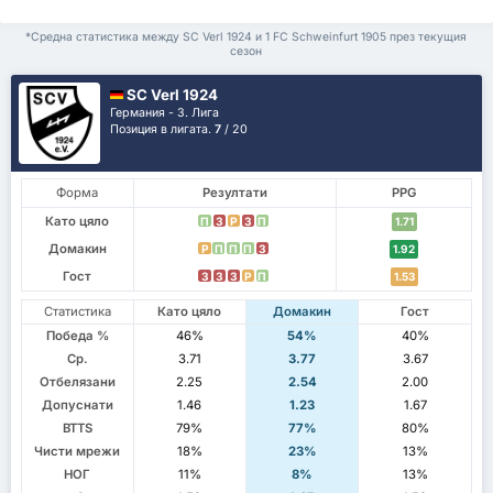
*Средна статистика между SC Verl 1924 и 1 FC Schweinfurt 1905 през текущия
сезон
SC Verl 1924
Германия - 3. Лига
Позиция в лигата.
7
/ 20
Форма
Резултати
PPG
Като цяло
П
З
P
З
П
1.71
Домакин
P
П
П
П
З
1.92
Гост
З
З
З
P
П
1.53
Статистика
Като цяло
Домакин
Гост
Победа %
46%
54%
40%
Ср.
3.71
3.77
3.67
Отбелязани
2.25
2.54
2.00
Допуснати
1.46
1.23
1.67
BTTS
79%
77%
80%
Чисти мрежи
18%
23%
13%
НОГ
11%
8%
13%