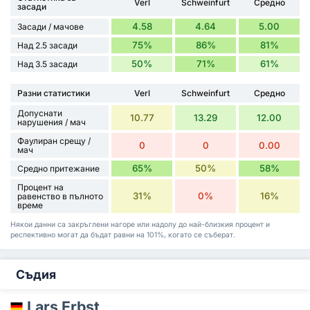
Verl
Schweinfurt
Средно
засади
4.58
4.64
5.00
Засади / мачове
75%
86%
81%
Над 2.5 засади
50%
71%
61%
Над 3.5 засади
Разни статистики
Verl
Schweinfurt
Средно
Допуснати
10.77
13.29
12.00
нарушения / мач
Фаулиран срещу /
0
0
0.00
мач
65%
50%
58%
Средно притежание
Процент на
31%
0%
16%
равенство в пълното
време
Някои данни са закръглени нагоре или надолу до най-близкия процент и
респективно могат да бъдат равни на 101%, когато се съберат.
Съдия
Lars Erbst