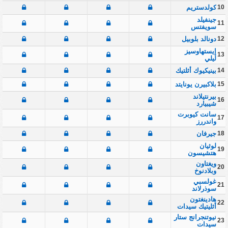
10
كولدستريم
جينفيلد
11
سويفتس
12
دونالد بلوبيل
إيستهاوسيز
13
ليلي
14
بينيكيوك أثلتيك
15
بلاكبيرن يونايتد
بيرنتيلاند
16
شيبيارد
سانت كيوبرت
17
واندررز
18
جيرفان
لوثيان
19
هتشيسون
ويغتاون
20
وبلادنوخ
غولسبي
21
سوذرلاند
هادينغتون
22
أثليتيك سيدات
نيوتنجرانج ستار
23
سيدات