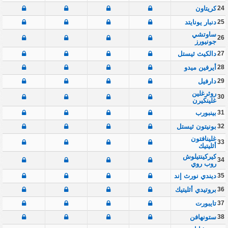
24
كريتاون
25
دنبار يونايتد
ساوتشي
26
جونيورز
27
دالكيث ثيستل
28
أيرفين ميدو
29
دارفيل
روثرغلين
30
غلينكيرن
31
بينبورب
32
بونيتون ثيستل
غلينافتون
33
أثليتيك
كيركينتيلوش
34
روب روي
35
ديندي نورث إند
36
بروتيدي أثليتيك
37
تايبورت
38
ستونهافن