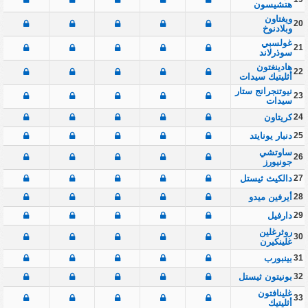
هتشيسون
ويغتاون
20
وبلادنوخ
غولسبي
21
سوذرلاند
هادينغتون
22
أثليتيك سيدات
نيوتنجرانج ستار
23
سيدات
24
كريتاون
25
دنبار يونايتد
ساوتشي
26
جونيورز
27
دالكيث ثيستل
28
أيرفين ميدو
29
دارفيل
روثرغلين
30
غلينكيرن
31
بينبورب
32
بونيتون ثيستل
غلينافتون
33
أثليتيك