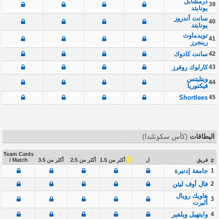
درمشابل
39
يونايتد
سانت أندروز
40
يونايتد
تويدماوث
41
رينجرز
42
سانت كادوك
43
كارلوك روفرز
ويتليتس
44
فيكتوريا
Shortlees
45
البطاقات
(كأس سكوتلندا)
Team Cards
أكثر من 1.5
فريق
ل
أكثر من 2.5
أكثر من 3.5
/ Match
#
1
جامعة إدنبرة
2
فال أوف ليثن
هاويك رويال
3
ألبرت
4
وايتهيل ويلفير