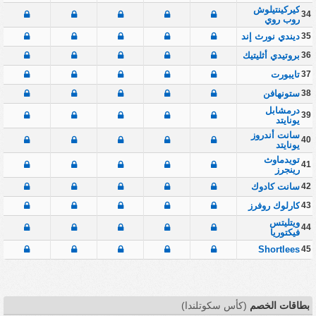
كيركينتيلوش
34
روب روي
35
ديندي نورث إند
36
بروتيدي أثليتيك
37
تايبورت
38
ستونهافن
درمشابل
39
يونايتد
سانت أندروز
40
يونايتد
تويدماوث
41
رينجرز
42
سانت كادوك
43
كارلوك روفرز
ويتليتس
44
فيكتوريا
Shortlees
45
بطاقات الخصم
(كأس سكوتلندا)