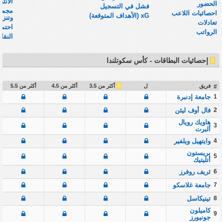
الانتق
الحضور
فشل في التسجيل
مجموع
احصائيات اللاعب
xG (الأهداف المتوقعة)
وتنزيلات
تعادلات
احتما
الرواتب
النقا
إحصائيات البطاقات - كأس سكوتلندا
أكثر من 3.5
فريق
ل
أكثر من 4.5
أكثر من 5.5
#
1
جامعة إدنبرة
2
فال أوف ليثن
هاويك رويال
3
ألبرت
4
وايتهيل ويلفير
بريستون
5
أتليتيك
6
ثريف روفرز
7
جامعة غلاسكو
8
تينيكاسل
كاميلون
9
جونيورز