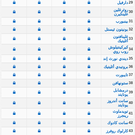
29
دارفيل
روثرغلين
30
غلينكيرن
31
بينبورب
32
بونيتون ثيستل
غلينافتون
33
أثليتيك
كيركينتيلوش
34
روب روي
35
ديندي نورث إند
36
بروتيدي أثليتيك
37
تايبورت
38
ستونهافن
درمشابل
39
يونايتد
سانت أندروز
40
يونايتد
تويدماوث
41
رينجرز
42
سانت كادوك
43
كارلوك روفرز