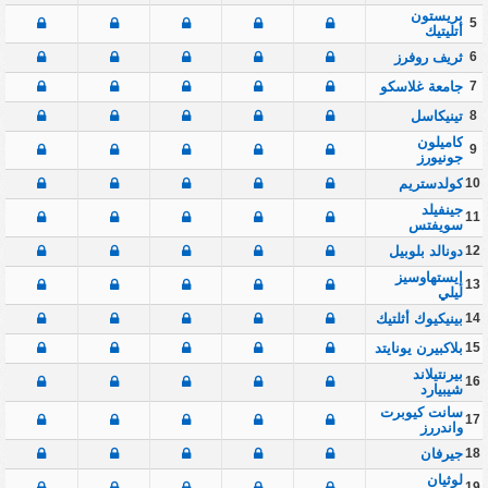
بريستون
5
أتليتيك
6
ثريف روفرز
7
جامعة غلاسكو
8
تينيكاسل
كاميلون
9
جونيورز
10
كولدستريم
جينفيلد
11
سويفتس
12
دونالد بلوبيل
إيستهاوسيز
13
ليلي
14
بينيكيوك أثلتيك
15
بلاكبيرن يونايتد
بيرنتيلاند
16
شيبيارد
سانت كيوبرت
17
واندررز
18
جيرفان
لوثيان
19