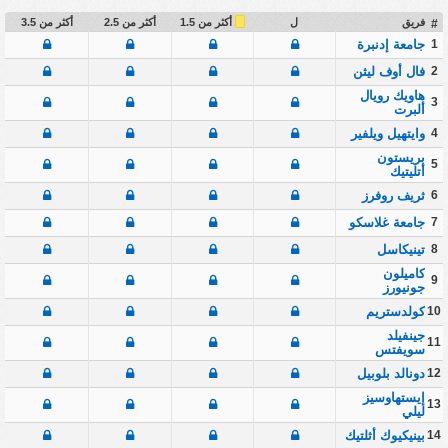
أكثر من 1.5
فريق
ل
أكثر من 2.5
أكثر من 3.5
#
1
جامعة إدنبرة
2
فال أوف ليثن
هاويك رويال
3
ألبرت
4
وايتهيل ويلفير
بريستون
5
أتليتيك
6
ثريف روفرز
7
جامعة غلاسكو
8
تينيكاسل
كاميلون
9
جونيورز
10
كولدستريم
جينفيلد
11
سويفتس
12
دونالد بلوبيل
إيستهاوسيز
13
ليلي
14
بينيكيوك أثلتيك