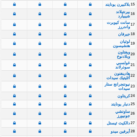
15
بلاكبيرن يونايتد
بيرنتيلاند
16
شيبيارد
سانت كيوبرت
17
واندررز
18
جيرفان
لوثيان
19
هتشيسون
ويغتاون
20
وبلادنوخ
غولسبي
21
سوذرلاند
هادينغتون
22
أثليتيك سيدات
نيوتنجرانج ستار
23
سيدات
24
كريتاون
25
دنبار يونايتد
ساوتشي
26
جونيورز
27
دالكيث ثيستل
28
أيرفين ميدو