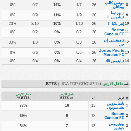
مونس كالب
0%
0/7
14%
1/7
26
8
يوكاتان
ديبورتيفا
0%
0/9
11%
1/9
26
9
فينادوس II
10
إنتر پلايا II
26
1/10
10%
2/10
20%
Boston
0%
0/2
0%
0/2
26
11
Cancun FC
كامبيتشي إن
33%
1/3
0%
0/3
26
12
جي
Zorros Puerto
0%
0/6
0%
0/6
26
13
Morelos FC
14
فيلينوس 48
26
0/4
0%
0/4
0%
داخل الارض
/ BTTS
(LIGA TDP GROUP 1)
داخل الارض
داخل الارض
فريق
ل
BTTS
BTTS %
#
بامبانيروس
77%
10
13
1
تشامبوتون
Boston
69%
9
13
2
Cancun FC
بيونيروس
54%
7
13
3
جونيور