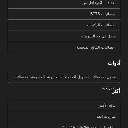
أهداف - أكثر/ أقل من
إحصائيات BTTS
إحصائيات الركنيات
سجل في كلا الشوطين
احصائيات النتائج الصحيحة
أدوات
محول الاحتمالات - تحويل الاحتمالات العشرية، الكسرية، الاحتمالات
الأمريكية
أكثر
نتائج الأمس
مباريات الغد
بيانات كرة القدم Data API(JSON)