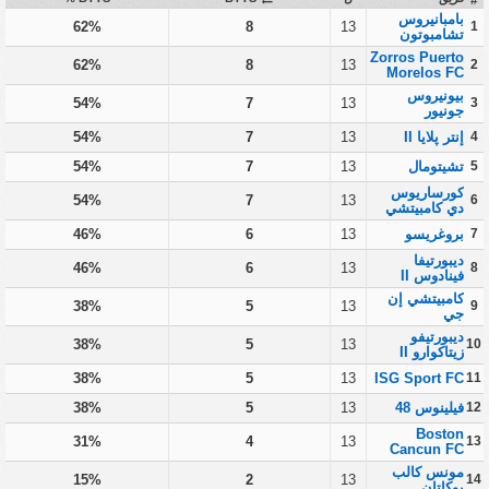
بامبانيروس
62%
8
13
1
تشامبوتون
Zorros Puerto
62%
8
13
2
Morelos FC
بيونيروس
54%
7
13
3
جونيور
4
إنتر پلايا II
13
7
54%
5
تشيتومال
13
7
54%
كورساريوس
54%
7
13
6
دي كامبيتشي
7
بروغريسو
13
6
46%
ديبورتيفا
46%
6
13
8
فينادوس II
كامبيتشي إن
38%
5
13
9
جي
ديبورتيفو
38%
5
13
10
زيتاكوارو II
38%
5
13
ISG Sport FC
11
12
فيلينوس 48
13
5
38%
Boston
31%
4
13
13
Cancun FC
مونس كالب
15%
2
13
14
يوكاتان