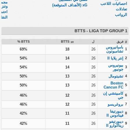
مجموع
احصائيات اللاعب
xG (الأهداف المتوقعة)
وتنزيلات
تعادلات
احتما
الرواتب
النقا
BTTS - LIGA TDP GROUP 1
فريق
ل
BTTS
BTTS %
#
بامبانيروس
69%
18
26
1
تشامبوتون
2
إنتر پلايا II
26
14
54%
بيونيروس
54%
14
26
3
جونيور
4
تشيتومال
26
13
50%
Boston
50%
13
26
5
Cancun FC
كامبيتشي إن
46%
12
26
6
جي
7
بروغريسو
26
12
46%
ديبورتيفا
42%
11
26
8
فينادوس II
ديبورتيفو
42%
11
26
9
زيتاكوارو II