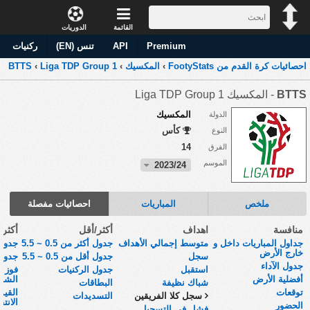
القائمة
الدوريات
Premium
API
تنس (EN)
ركنيات
احصائيات كرة القدم من FootyStats
›
المكسيك
›
Liga TDP Group 1
›
BTTS
BTTS
- المكسيك Liga TDP Group 1
المكسيك
الدولة
كأس
النوع
14
الفرق
الموسم
2023/24
ملخص
المباريات
احصائيات مفصلة
منافسة
اهداف
أكثر/أقل
أكثر
جداول المباريات داخل و
متوسط إجمالي الأهداف
جدول أكثر من 0.5 ~ 5.5
جدول 
خارج الأرض
سجل
جدول أقل من 0.5 ~ 5.5
جدول 
جدول الآداء
استقبل
جدول الركنيات
فوز أ
أفضلية الأرض
الشوط
شباك نظيفة
البطاقات
توقعات
القي
سجل كلا الفريقين
التسديدات
الانتق
الحضور
فشل في التسجيل