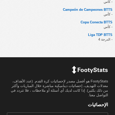
- كأس
Campeón de Campeones BTTS
- كأس
Copa Conecta BTTS
- كأس
Liga TDP BTTS
- الدرجة 4
FootyStats هو أفضل مصدر لإحصائيات كرة القدم. (عدد الأهداف،
معدلات التهديف، إحصائيات ديناميكية مباشرة خلال المباريات وأكثر
من ذلك بكثير). إذا كانت لديك أي أسئلة أو ملاحظات ، فلا تتردد في
التواصل معنا.
الإحصائيات