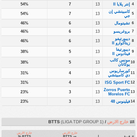
4
إنتر پلايا II
13
7
54%
كامبيتشي إن
54%
7
13
5
جي
6
تشيتومال
13
6
46%
7
بروغريسو
13
6
46%
ديبورتيفو
46%
6
13
8
زيتاكوارو II
ديبورتيفا
38%
5
13
9
فينادوس II
مونس كالب
38%
5
13
10
يوكاتان
كورساريوس
31%
4
13
11
دي كامبيتشي
31%
4
13
ISG Sport FC
12
Zorros Puerto
23%
3
13
13
Morelos FC
14
فيلينوس 48
13
3
23%
خارج الارض
/ BTTS
(LIGA TDP GROUP 1)
خارج الارض
خارج الارض
فريق
ل
BTTS
BTTS %
#