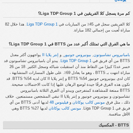
كم مرة يسجل كلا الفريقين في Liga TDP Group 1؟
كلا الفريقين سجل في 45٪ من المباريات في
Liga TDP Group 1
. هذا خلال 82
مباراة لُعبت من إجمالي 182 مباراة.
ما هي الفرق التي تمتلك أكبر عدد من BTTS في Liga TDP Group 1؟
بامبانيروس تشامبوتون
,
بيونيروس جونيور
, و
إنتر پلايا II
يواجهون أكثر معدل
BTTS من أي فريق في
Liga TDP Group 1
. يبدو أن بامبانيروس تشامبوتون قد
خسر عددًا كبيرًا من النقاط منذ أن استقبلت شباكه وسجل الكثير. 18 من 26
مباراة انتهت بـ BTTS ، وهو ما يعادل 69٪. على طول المسارات المتشابهة ،
كان لدى بيونيروس جونيور 54% BTTS و إنتر پلايا II كان لديه 54% BTTS. قد
تكون هذه الفرق فرقًا جيدة لوضع الرهان عليها إذا كانت الاحتمالات صحيحة.
BTTS ممتعة للمشاهدة كمتفرجين ويبدو أن الفرق الثلاثة بامبانيروس
تشامبوتون و بيونيروس جونيور و إنتر پلايا II تبقي المشجعين مستمتعين. خلاف
ذلك ، مثل فرق
مونس كالب يوكاتان
و
فيلينوس 48
لديها أدنى BTTS من أي
فريق في Liga TDP Group 1.
مونس كالب يوكاتان
لديها 27% BTTS وهي
الأقل منافسة.
BTTS - المكسيك