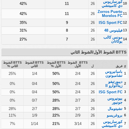
كورساريوس
42%
11
26
10
دي كامبيتشي
Zorros Puerto
42%
11
26
11
Morelos FC
35%
9
26
ISG Sport FC
12
13
فيلينوس 48
26
8
31%
مونس كالب
27%
7
26
14
يوكاتان
BTTS الشوط الأول/الشوط الثاني
BTTS الشوط
BTTS الشوط
BTTS الشوط
BTTS الشوط
فريق
ل
الأول
الأول %
الثاني
الثاني %
#
بامبانيروس
25%
1/4
50%
2/4
26
1
تشامبوتون
ديبورتيفو
0%
0/4
50%
2/4
26
2
زيتاكوارو II
0%
0/4
50%
2/4
26
ISG Sport FC
3
بيونيروس
0%
0/7
28%
2/7
26
4
جونيور
5
تشيتومال
26
2/7
28%
2/7
28%
6
بروغريسو
26
2/9
22%
1/9
11%
كورساريوس
7%
1/14
21%
3/14
26
7
دي كامبيتشي