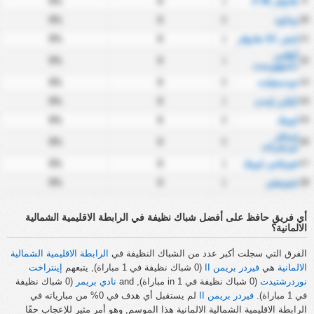
9
هانوفر 96 II
1
0
0%
10
ييدلوه
0
0
0%
11
إتش SC هانوڤر
1
0
0%
أطلس
0%
0
1
12
دلمنهورست
13
تودسفيلده
0
0
0%
14
كيكرز إمدن
1
0
0%
15
لوبيك
0
0
0%
إمباتلر
0%
0
0
16
تيرنفرباند
17
فونيكس لوبيك
1
0
0%
18
شونينغن
1
0
0%
أي فريق حافظ على أفضل شباك نظيفة في الرابطة الاقليمية الشمالية
الالمانية؟
الفرق التي سجلت أكبر عدد من الشباك النظيفة في
الرابطة الاقليمية الشمالية
الالمانية
هي
فيردر بريمن II
(0 شباك نظيفة في 1 مباراة), يتبعهم
إينتراخت
نوردرشتيدت
(0 شباك نظيفة في in 1 مباراة), and
نادي بريمر
(0 شباك نظيفة
في 1 مباراة).
فيردر بريمن II
لم يستقبل أي هدف في 0% من مبارياته في
الرابطة الاقليمية الشمالية الالمانية هذا الموسم, وهو أمر مثير للإعجاب حقًا