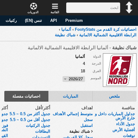
القائمة
الدوريات
Premium
API
تنس (EN)
ركنيات
احصائيات كرة القدم من FootyStats
›
ألمانيا
›
الرابطة الاقليمية الشمالية الالمانية
›
شباك نظيفة
شباك نظيفة
- ألمانيا الرابطة الاقليمية الشمالية الالمانية
ألمانيا
الدولة
4
الدرجة
18
الفرق
الموسم
2026/27
ملخص
المباريات
احصائيات مفصلة
منافسة
اهداف
أكثر/أقل
أكثر
جداول المباريات داخل و
متوسط إجمالي الأهداف
جدول أكثر من 0.5 ~ 5.5
جدول 
خارج الأرض
سجل
جدول أقل من 0.5 ~ 5.5
جدول 
جدول الآداء
استقبل
جدول الركنيات
فوز أ
أفضلية الأرض
الشوط
شباك نظيفة
البطاقات
توقعات
القي
سجل كلا الفريقين
التسديدات