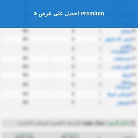
7
سانت بولي II
1
0
0%
Premium احصل على عرض
8
أولدنبورغ 1897
2
0
0%
9
هانوفر 96 II
2
0
0%
10
ييدلوه
1
0
0%
11
إتش SC هانوڤر
2
0
0%
أطلس
0%
0
1
12
دلمنهورست
13
تودسفيلده
1
0
0%
14
كيكرز إمدن
2
0
0%
15
لوبيك
1
0
0%
إمباتلر
0%
0
0
16
تيرنفرباند
17
فونيكس لوبيك
1
0
0%
18
شونينغن
1
0
0%
داخل الارض
/
شباك نظيفة
(الرابطة الاقليمية الشمالية الالمانية)
داخل الارض
داخل الارض
فريق
ل
شباك نظيفة%
شباك نظيفة