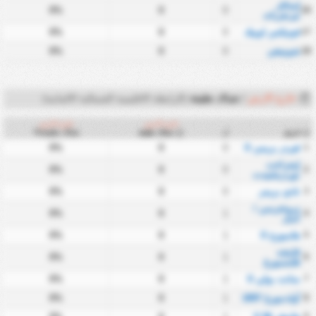
إمباتلر
0%
0
0
16
تيرنفرباند
17
فونيكس لوبيك
0
0
0%
18
شونينغن
0
0
0%
خارج الارض
/
شباك نظيفة
(الرابطة الاقليمية الشمالية الالمانية)
خارج الارض
خارج الارض
فريق
ل
شباك نظيفة%
#
شباك نظيفة
1
فيردر بريمن II
0
0
0%
إينتراخت
0%
0
0
2
نوردرشتيدت
3
نادي بريمر
0
0
0%
دروخترسن /
0%
0
1
4
أسل
5
هامبورج II
1
0
0%
فايشه
0%
0
1
6
فلنسبورغ
7
سانت بولي II
1
0
0%
8
أولدنبورغ 1897
1
0
0%