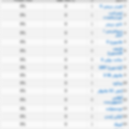
#
1
فيردر بريمن II
1
0
0%
إينتراخت
0%
0
1
2
نوردرشتيدت
3
نادي بريمر
1
0
0%
دروخترسن /
0%
0
1
4
أسل
5
هامبورج II
0
0
0%
فايشه
0%
0
0
6
فلنسبورغ
7
سانت بولي II
0
0
0%
8
أولدنبورغ 1897
1
0
0%
9
هانوفر 96 II
1
0
0%
10
ييدلوه
1
0
0%
11
إتش SC هانوڤر
1
0
0%
أطلس
0%
0
0
12
دلمنهورست
13
تودسفيلده
1
0
0%
14
كيكرز إمدن
1
0
0%
15
لوبيك
1
0
0%