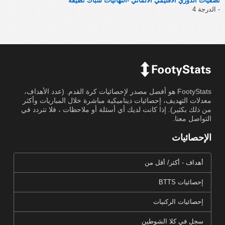
تصفيات الدوري الاقليمي الألماني -النهائيات شباك نظيفة
- الدرجة 4
FootyStats هو أفضل مصدر لإحصائيات كرة القدم. (عدد الأهداف،
معدلات التهديف، إحصائيات ديناميكية مباشرة خلال المباريات وأكثر
من ذلك بكثير). إذا كانت لديك أي أسئلة أو ملاحظات ، فلا تتردد في
التواصل معنا.
الإحصائيات
أهداف - أكثر/ أقل من
إحصائيات BTTS
إحصائيات الركنيات
سجل في كلا الشوطين