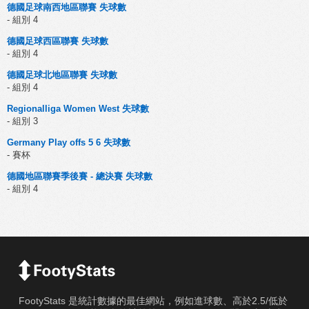
德國足球南西地區聯賽 失球數
- 組別 4
德國足球西區聯賽 失球數
- 組別 4
德國足球北地區聯賽 失球數
- 組別 4
Regionalliga Women West 失球數
- 組別 3
Germany Play offs 5 6 失球數
- 賽杯
德國地區聯賽季後賽 - 總決賽 失球數
- 組別 4
FootyStats 是統計數據的最佳網站，例如進球數、高於2.5/低於