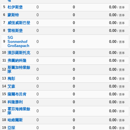
者
5
杜伊斯堡
0
0
0.00
/ 賽事
6
蒙斯特
0
0
0.00
/ 賽事
7
威恆威斯巴登
0
0
0.00
/ 賽事
8
雷根斯堡
0
0
0.00
/ 賽事
SG
9
Sonnenhof
0
0
0.00
/ 賽事
Großaspach
10
漢莎羅斯托克
0
0
0.00
/ 賽事
11
弗圖納科隆
0
0
0.00
/ 賽事
斯圖加特業餘
12
0
0
0.00
/ 賽事
隊
13
梅彭
0
0
0.00
/ 賽事
14
艾森
0
0
0.00
/ 賽事
15
薩爾布呂肯
0
0
0.00
/ 賽事
16
科隆勝利
0
0
0.00
/ 賽事
霍芬海姆業餘
17
0
0
0.00
/ 賽事
隊
18
哈維爾斯
0
0
0.00
/ 賽事
19
亞琛
0
0
0.00
/ 賽事