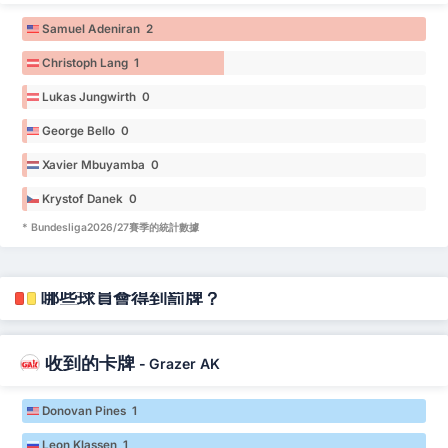
Samuel Adeniran 2
Christoph Lang 1
Lukas Jungwirth 0
George Bello 0
Xavier Mbuyamba 0
Krystof Danek 0
* Bundesliga2026/27賽季的統計數據
哪些球員會得到罰牌？
收到的卡牌
-
Grazer AK
Donovan Pines 1
Leon Klassen 1