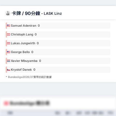
卡牌 / 90分鐘
-
LASK Linz
Samuel Adeniran 0
Christoph Lang 0
Lukas Jungwirth 0
George Bello 0
Xavier Mbuyamba 0
Krystof Danek 0
* Bundesliga2026/27賽季的統計數據
Bundesliga 積分表
球隊
場次
贏%
進球
失球
淨勝
積分
平均