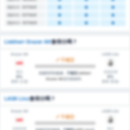
高於2.5 - 對手角球
高於3.5 - 對手角球
高於4.5 - 對手角球
Liebherr Grazer AK
會得分嗎？
Grazer AK
LASK Linz
不確定
得分
沒有失球
根據我們的數據，
不確定
Liebherr
0%
0%
Grazer AK
是否會進球。
賽事 (主場)
賽事 (客場)
LASK Linz
會得分嗎？
Grazer AK
LASK Linz
不確定
沒有失球
得分
根據我們的數據，
不確定
LASK Linz
是