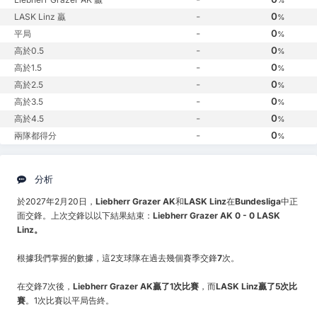
%
-
0
LASK Linz 贏
%
-
0
平局
%
-
0
高於0.5
%
-
0
高於1.5
%
-
0
高於2.5
%
-
0
高於3.5
%
-
0
高於4.5
%
-
0
兩隊都得分
%
分析
於2027年2月20日，
Liebherr Grazer AK
和
LASK Linz
在
Bundesliga
中正
面交鋒。上次交鋒以以下結果結束：
Liebherr Grazer AK 0 - 0 LASK
Linz。
根據我們掌握的數據，這2支球隊在過去幾個賽季交鋒
7
次。
在交鋒7次後，
Liebherr Grazer AK贏了1次比賽
，而
LASK Linz贏了5次比
賽
。1次比賽以平局告終。