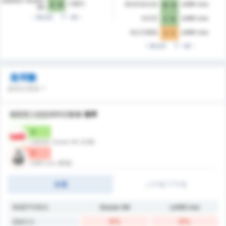
Liebherr Grazer
沃爾貝
奧地利維也納
LASK Linz
2 - 0
0 - 3
AK
過去的
下一埸
哈特堡
LASK Linz
1 - 5
格拉茨颶風
LASK Linz
1 - 1
過去的
下一埸
進球數
誰得分更多？
兩隊實力相當
就特定數據
進球
0
Liebherr Grazer AK (主場)
0
LASK Linz (客場)
全場
上半場/下半場
每場平均得分
Grazer AK
LASK Linz
0%
0%
高於0.5