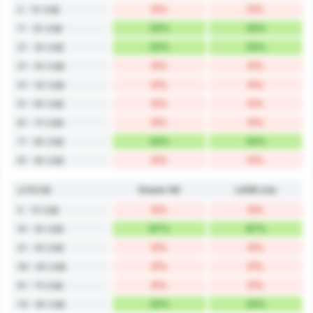
0%
0%
0 - 10 分鐘
33%
33%
11 - 20 分鐘
33%
33%
21 - 30 分鐘
0%
0%
31 - 40 分鐘
0%
0%
41 - 50 分鐘
0%
0%
51 - 60 分鐘
0%
0%
61 - 70 分鐘
33%
33%
71 - 80 分鐘
0%
0%
81 - 90 分鐘
以15分鐘
Grazer AK
LASK Linz
0%
0%
0 - 15 分鐘
67%
67%
16 - 30 分鐘
0%
0%
31 - 45 分鐘
0%
0%
46 - 60 分鐘
0%
0%
61 - 75 分鐘
33%
33%
76 - 90 分鐘