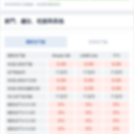
第45和第90分鐘數據，包括傷停補時進球。
射門、越位、犯規和其他
團隊射門數
賽事射門數
團隊射門數
Grazer AK
LASK Linz
平均
0.00
0.00
0.00
每場比賽射門數
不適用
不適用
不適用
射門轉換率
0.00
0.00
0.00
每場比賽射中目標
0.00
0.00
0.00
每場比賽射偏離目標
不適用
不適用
不適用
每次射門進球數
0%
0%
0%
團隊射門大10.5球
0%
0%
0%
團隊射門大11.5球
0%
0%
0%
團隊射門大12.5球
0%
0%
0%
團隊射門大13.5球