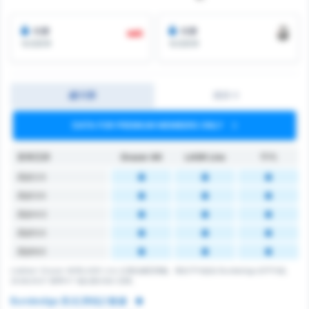
卡牌
卡牌
每場賽事
每場賽事
總卡牌
團隊卡
DATA FOR PREMIUM MEMBERS ONLY
賽事罰牌
Grazer AK
LASK Linz
平均
高於2.5
高於3.5
高於4.5
高於5.5
高於6.5
Liebherr Grazer AK和LASK Linz 比賽的總罰牌數。聯名平均值為 Bundesliga 的平均值。
2026/2027 賽季中7 場比賽共有0 罰牌。
Bundesliga 黃/紅牌統計數據