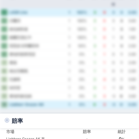
球
LASK Linz
1
1
100%
3
0
3
3
3.00
沃爾貝
2
1
100%
3
0
3
3
3.00
維也納快速
3
1
100%
1
0
1
3
1.00
薩爾茨堡紅牛
4
1
100%
1
0
1
3
1.00
雷恩多夫阿爾塔奇
5
2
50%
3
2
1
3
2.50
奧地利路斯登諾
6
1
0%
1
1
0
1
2.00
裏德
7
1
0%
1
1
0
1
2.00
格拉茨颶風
8
1
0%
1
1
0
1
2.00
瓦滕斯
9
2
0%
2
4
-2
1
3.00
哈特堡
10
1
0%
0
1
-1
0
1.00
奧地利維也納
11
1
0%
0
3
-3
0
3.00
Liebherr Grazer AK
12
1
0%
0
3
-3
0
3.00
賠率
市場
賠率
統計
-
0
Liebherr Grazer AK 贏