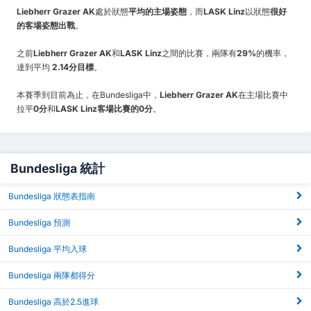
Liebherr Grazer AK
處於狀態
平均的主場姿態
，而
LASK Linz
以狀態
很好
的客場姿態出戰
。
之前
Liebherr Grazer AK
和
LASK Linz
之間的比賽，兩隊有
29%
的機率，
達到平均
2.14分目標
。
本賽季到目前為止，在Bundesliga中，
Liebherr Grazer AK
在主場比賽中
拉平
0分
和
LASK Linz客場比賽的0分
。
Bundesliga 統計
Bundesliga 狀態表指南
Bundesliga 預測
Bundesliga 平均入球
Bundesliga 兩隊都得分
Bundesliga 高於2.5進球