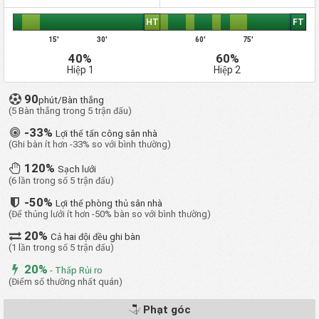
HT
FT
15'
30'
60'
75'
40%
60%
Hiệp 1
Hiệp 2
90
phút/Bàn thắng
(5 Bàn thắng trong 5 trận đấu)
-33%
Lợi thế tấn công sân nhà
(Ghi bàn ít hơn -33% so với bình thường)
120%
Sạch lưới
(6 lần trong số 5 trận đấu)
-50%
Lợi thế phòng thủ sân nhà
(Để thủng lưới ít hơn -50% bàn so với bình thường)
20%
Cả hai đội đều ghi bàn
(1 lần trong số 5 trận đấu)
20%
- Thấp Rủi ro
(Điểm số thường nhất quán)
Phạt góc