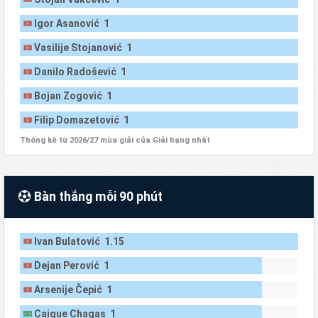
Igor Asanović 1
Vasilije Stojanović 1
Danilo Radošević 1
Bojan Zogović 1
Filip Domazetović 1
Thống kê từ 2026/27 mùa giải của Giải hạng nhất
Bàn thắng mỗi 90 phút
Ivan Bulatović 1.15
Dejan Perović 1
Arsenije Čepić 1
Caique Chagas 1