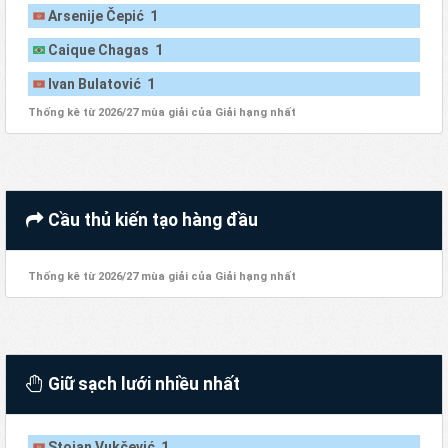
Arsenije Čepić 1
Caique Chagas 1
Ivan Bulatović 1
Thống kê từ 2026/27 mùa giải của Giải hạng nhất
Cầu thủ kiến tạo hàng đầu
Thống kê từ 2026/27 mùa giải của Giải hạng nhất
Giữ sạch lưới nhiều nhất
Stojan Vukčević 1