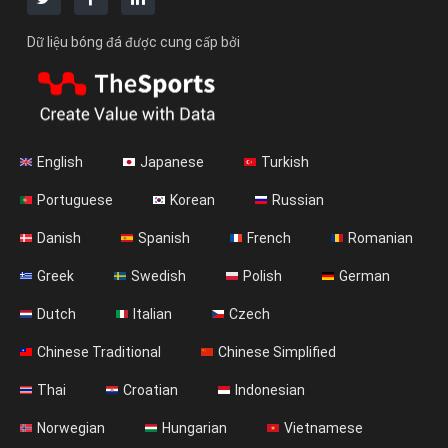
Dữ liệu bóng đá được cung cấp bởi
English
Japanese
Turkish
Portuguese
Korean
Russian
Danish
Spanish
French
Romanian
Greek
Swedish
Polish
German
Dutch
Italian
Czech
Chinese Traditional
Chinese Simplified
Thai
Croatian
Indonesian
Norwegian
Hungarian
Vietnamese