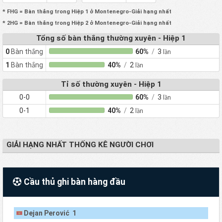
* FHG = Bàn thắng trong Hiệp 1 ở Montenegro-Giải hạng nhất
* 2HG = Bàn thắng trong Hiệp 2 ở Montenegro-Giải hạng nhất
Tổng số bàn thắng thường xuyên - Hiệp 1
0
Bàn thắng
60%
/
3
lần
1
Bàn thắng
40%
/
2
lần
Tỉ số thường xuyên - Hiệp 1
0-0
60%
/
3
lần
0-1
40%
/
2
lần
GIẢI HẠNG NHẤT THỐNG KÊ NGƯỜI CHƠI
Cầu thủ ghi bàn hàng đầu
Dejan Perović 1