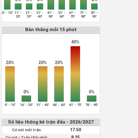
0' - 10'
11' -
21' -
31' -
41' -
51' -
61' -
71' -
81' -
20'
30'
40'
50'
60'
70'
80'
90'
Bàn thắng mỗi 15 phút
40%
20%
20%
20%
0%
0%
0' - 15'
16' - 30'
31' - 45'
46' - 60'
61' - 75'
76' - 90'
Số liệu thống kê trận đấu - 2026/2027
17.50
Cú sút mỗi trận
8.25
Cú sút / Trận (Đội nhà)