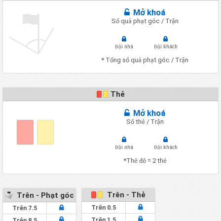
Mở khoá
Số quả phạt góc / Trận
Đội nhà
Đội khách
* Tổng số quả phạt góc / Trận
Thẻ
Mở khoá
Số thẻ / Trận
Đội nhà
Đội khách
*Thẻ đỏ = 2 thẻ
Trên - Thẻ
Trên - Phạt góc
Trên 0.5
Trên 7.5
Trên 1.5
Trên 8.5