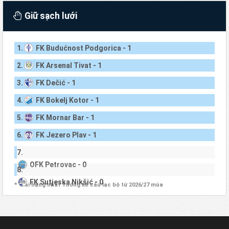
Giữ sạch lưới
1.
FK Budućnost Podgorica - 1
2.
FK Arsenal Tivat - 1
3.
FK Dečić - 1
4.
FK Bokelj Kotor - 1
5.
FK Mornar Bar - 1
6.
FK Jezero Plav - 1
7.
OFK Petrovac - 0
8.
FK Sutjeska Nikšić - 0
* Giải hạng nhất Thống kê câu lạc bộ từ 2026/27 mùa