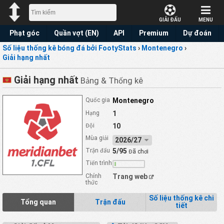
GIẢI ĐẤU
MENU
Phạt góc
Quần vợt (EN)
API
Premium
Dự đoán
Số liệu thống kê bóng đá bởi FootyStats
›
Montenegro
›
Giải hạng nhất
Giải hạng nhất
Bảng & Thống kê
Quốc gia
Montenegro
Hạng
1
Đội
10
Mùa giải
2026/27
Trận đấu
5/95
Đã chơi
Tiến trình
Chính
Trang web
thức
Số liệu thống kê chi
Tổng quan
Trận đấu
tiết