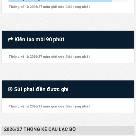
Thống kê từ 2026/27 mùa giải của Giải hạng nhất
Kiến tạo mỗi 90 phút
Thống kê từ 2026/27 mùa giải của Giải hạng nhất
Sút phạt đền được ghi
Thống kê từ 2026/27 mùa giải của Giải hạng nhất
2026/27 THỐNG KÊ CÂU LẠC BỘ