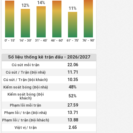
14%
12%
11%
0' - 15'
16' - 30'
31' - 45'
46' - 60'
61' - 75'
76' - 90'
Số liệu thống kê trận đấu - 2026/2027
22.06
Cú sút mỗi trận
11.71
Cú sút / Trận (Đội nhà)
10.35
Cú sút / Trận (Đội khách)
48%
Kiểm soát bóng (Đội nhà)
Kiểm soát bóng (Đội
52%
khách)
27.59
Phạm lỗi mỗi trận
13.71
Phạm lỗi / trận (Đội nhà)
13.88
Phạm lỗi / trận (Đội khách)
2.65
Việt vị / trận