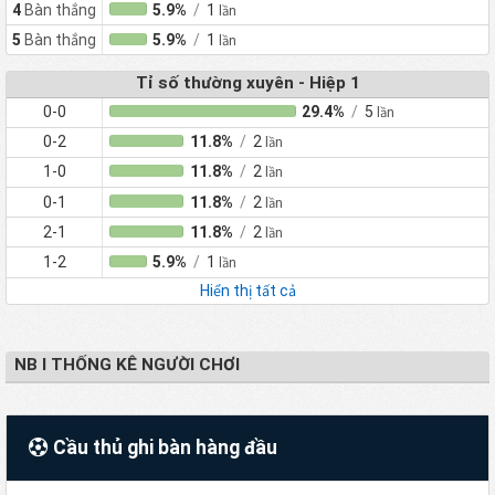
4
Bàn thắng
5.9%
/
1
lần
5
Bàn thắng
5.9%
/
1
lần
Tỉ số thường xuyên - Hiệp 1
0-0
29.4%
/
5
lần
0-2
11.8%
/
2
lần
1-0
11.8%
/
2
lần
0-1
11.8%
/
2
lần
2-1
11.8%
/
2
lần
1-2
5.9%
/
1
lần
Hiển thị tất cả
NB I THỐNG KÊ NGƯỜI CHƠI
Cầu thủ ghi bàn hàng đầu