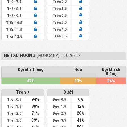
Trên 0.5
Trên 7.5
Trên 1.5
Trên 8.5
Trên 2.5
Trên 9.5
Trên 3.5
Trên 10.5
Trên 4.5
Trên 11.5
Trên 5.5
Trên 12.5
NB I XU HƯỚNG
(HUNGARY) - 2026/27
Đội nhà thắng
Hoà
Đội khách
thắng
47%
29%
24%
Trên +
Dưới
94%
6%
Trên 0.5
Dưới 0.5
88%
12%
Trên 1.5
Dưới 1.5
71%
28%
Trên 2.5
Dưới 2.5
59%
41%
Trên 3.5
Dưới 3.5