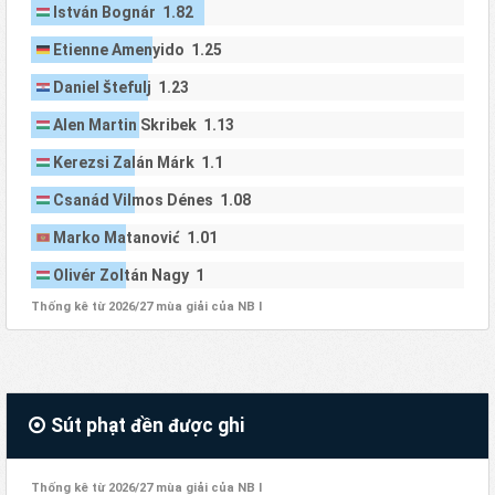
István Bognár 1.82
Etienne Amenyido 1.25
Daniel Štefulj 1.23
Alen Martin Skribek 1.13
Kerezsi Zalán Márk 1.1
Csanád Vilmos Dénes 1.08
Marko Matanović 1.01
Olivér Zoltán Nagy 1
Thống kê từ 2026/27 mùa giải của NB I
Sút phạt đền được ghi
Thống kê từ 2026/27 mùa giải của NB I