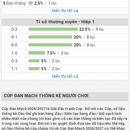
5
Bàn thắng
2.5%
/
1
lần
Hiển thị tất cả
Tỉ số thường xuyên - Hiệp 1
0-2
22.5%
/
9
lần
0-1
20%
/
8
lần
0-0
20%
/
8
lần
1-0
7.5%
/
3
lần
0-3
5%
/
2
lần
1-1
5%
/
2
lần
Hiển thị tất cả
CÚP ĐAN MẠCH THỐNG KÊ NGƯỜI CHƠI
Cúp Đan Mạch 2026/2027 là Giải đấu tranh Cúp. Đối với các Cúp, số liệu
thống kê Cầu thủ ghi bàn hàng đầu / Kiến tạo hàng đầu / Giữ sạch lưới
nhiều nhất của chúng tôi bao gồm cả các bàn thắng và kiến ​​tạo đã xảy ra
trong các vòng loại. Đối với các quyết định đưa vào dữ liệu như thế này,
số liệu thống kê của chúng tôi về Cúp Đan Mạch 2026/2027 có thể khác