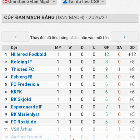
Giải đấu ở Đan Mạch
Tải dữ liệu CSV
CÚP ĐAN MẠCH BẢNG
(ĐAN MẠCH) - 2026/27
Thay đổi dữ liệu bằng cách nhấn vào mũi tên.
Đội
MP
W
D
L
GF
GA
GD
Hillerød Fodbold
1
1
0
0
12
0
+12
1
Kolding IF
1
1
0
0
8
0
+8
2
Thisted FC
1
1
0
0
9
1
+8
3
Esbjerg fB
1
1
0
0
6
0
+6
4
FC Fredericia
1
1
0
0
6
0
+6
5
KRFK
1
1
0
0
6
0
+6
6
BK Skjold
1
1
0
0
6
0
+6
7
Espergaerde IF
1
1
0
0
7
1
+6
8
BK Marienlyst
1
1
0
0
5
0
+5
9
FC Roskilde
1
1
0
0
5
0
+5
10
VSK Århus
1
1
0
0
6
1
+5
11
Aarhus Fremad
1
1
0
0
4
0
+4
12