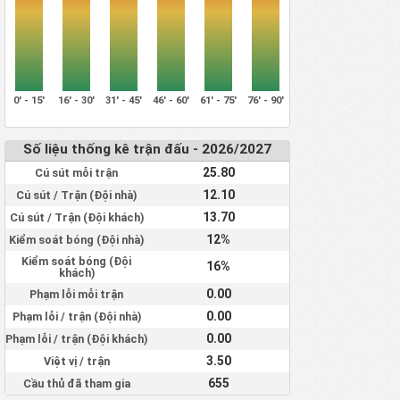
0' - 15'
16' - 30'
31' - 45'
46' - 60'
61' - 75'
76' - 90'
Số liệu thống kê trận đấu - 2026/2027
25.80
Cú sút mỗi trận
12.10
Cú sút / Trận (Đội nhà)
13.70
Cú sút / Trận (Đội khách)
12%
Kiểm soát bóng (Đội nhà)
Kiểm soát bóng (Đội
16%
khách)
0.00
Phạm lỗi mỗi trận
0.00
Phạm lỗi / trận (Đội nhà)
0.00
Phạm lỗi / trận (Đội khách)
3.50
Việt vị / trận
655
Cầu thủ đã tham gia