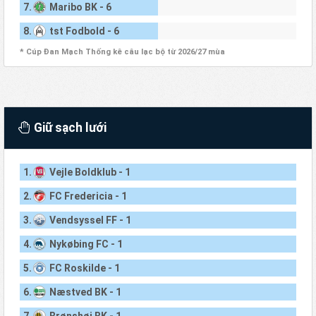
7.
Maribo BK - 6
8.
tst Fodbold - 6
* Cúp Đan Mạch Thống kê câu lạc bộ từ 2026/27 mùa
Giữ sạch lưới
1.
Vejle Boldklub - 1
2.
FC Fredericia - 1
3.
Vendsyssel FF - 1
4.
Nykøbing FC - 1
5.
FC Roskilde - 1
6.
Næstved BK - 1
7.
Brønshøj BK - 1