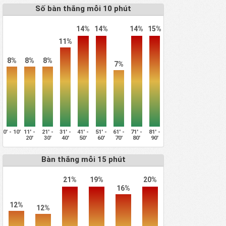
Số bàn thắng mỗi 10 phút
14%
14%
14%
15%
11%
8%
8%
8%
7%
0' - 10'
11' -
21' -
31' -
41' -
51' -
61' -
71' -
81' -
20'
30'
40'
50'
60'
70'
80'
90'
Bàn thắng mỗi 15 phút
21%
19%
20%
16%
12%
12%