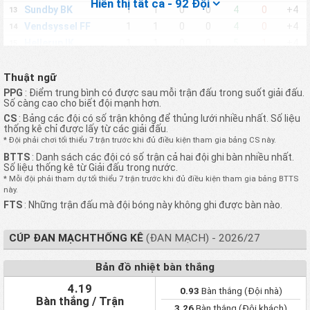
Hiển thị tất cả - 92 Đội
Sundby BK
1
1
0
0
4
0
+4
13
Vendsyssel FF
1
1
0
0
4
0
+4
14
Hellerup IK
1
1
0
0
5
1
+4
15
Brabrand IF
1
1
0
0
3
0
+3
16
Næsby BK
1
1
0
0
3
0
+3
Thuật ngữ
17
PPG
: Điểm trung bình có được sau mỗi trận đấu trong suốt giải đấu.
Vejle Boldklub
1
1
0
0
3
0
+3
18
Số càng cao cho biết đội mạnh hơn.
FC Helsingør
1
1
0
0
4
1
+3
19
CS
: Bảng các đội có số trận không để thủng lưới nhiều nhất. Số liệu
Nexø Boldklub
thống kê chỉ được lấy từ các giải đấu.
1
1
0
0
4
1
+3
20
Bornholm
* Đội phải chơi tối thiểu 7 trận trước khi đủ điều kiện tham gia bảng CS này.
Vanløse IF
1
1
0
0
4
1
+3
21
BTTS
: Danh sách các đội có số trận cả hai đội ghi bàn nhiều nhất.
Số liệu thống kê từ Giải đấu trong nước.
Vatanspor
1
1
0
0
4
1
+3
22
* Mỗi đội phải tham dự tối thiểu 7 trận trước khi đủ điều kiện tham gia bảng BTTS
BK Avarta
1
1
0
0
2
0
+2
23
này.
Middelfart G & BK
1
1
0
0
2
0
+2
24
FTS
: Những trận đấu mà đội bóng này không ghi được bàn nào.
Morud Veflinge
1
1
0
0
2
0
+2
25
Nykøbing FC
1
1
0
0
2
0
+2
26
CÚP ĐAN MẠCHTHỐNG KÊ
(ĐAN MẠCH) - 2026/27
SGI SSK
1
1
0
0
2
0
+2
27
Bản đồ nhiệt bàn thắng
Aalborg BK
1
1
0
0
3
1
+2
28
Frederikssund IK
1
1
0
0
3
1
+2
29
4.19
0.93
Bàn thắng (Đội nhà)
Bàn thắng / Trận
Fuglebakken KFUM
1
1
0
0
3
1
+2
30
3.26
Bàn thắng (Đội khách)