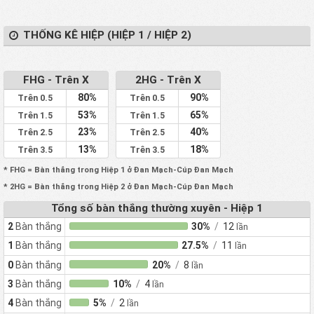
THỐNG KÊ HIỆP (HIỆP 1 / HIỆP 2)
FHG - Trên X
2HG - Trên X
80%
90%
Trên 0.5
Trên 0.5
53%
65%
Trên 1.5
Trên 1.5
23%
40%
Trên 2.5
Trên 2.5
13%
18%
Trên 3.5
Trên 3.5
* FHG = Bàn thắng trong Hiệp 1 ở Đan Mạch-Cúp Đan Mạch
* 2HG = Bàn thắng trong Hiệp 2 ở Đan Mạch-Cúp Đan Mạch
Tổng số bàn thắng thường xuyên - Hiệp 1
2
Bàn thắng
30%
/
12
lần
1
Bàn thắng
27.5%
/
11
lần
0
Bàn thắng
20%
/
8
lần
3
Bàn thắng
10%
/
4
lần
4
Bàn thắng
5%
/
2
lần