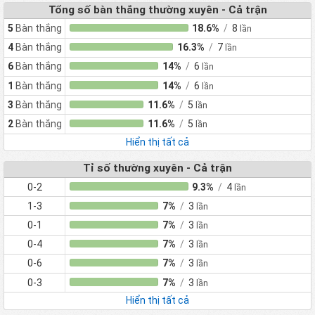
Ringkøbing IF
1
0
0
1
0
4
-4
79
Tổng số bàn thắng thường xuyên - Cả trận
Slagelse Boldklub
1
0
0
1
0
4
-4
80
og Idrætsforening
5
Bàn thắng
18.6%
/
8
lần
FC Rudersdal
1
0
0
1
1
5
-4
81
4
Bàn thắng
16.3%
/
7
lần
6
Bàn thắng
14%
/
6
lần
1
Bàn thắng
14%
/
6
lần
3
Bàn thắng
11.6%
/
5
lần
2
Bàn thắng
11.6%
/
5
lần
Hiển thị tất cả
Tỉ số thường xuyên - Cả trận
0-2
9.3%
/
4
lần
1-3
7%
/
3
lần
0-1
7%
/
3
lần
0-4
7%
/
3
lần
0-6
7%
/
3
lần
0-3
7%
/
3
lần
Hiển thị tất cả