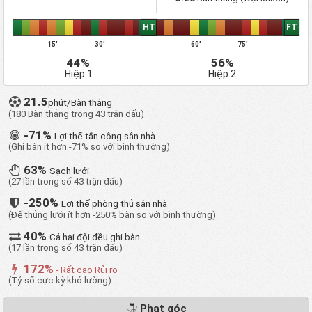
Århus
FC Sydkysten
1
1
0
0
3
1
+2
31
HT
FT
Allerød FK
1
1
0
0
4
2
+2
32
15'
30'
60'
75'
Brønderslev IF
1
1
0
0
1
0
+1
33
44%
56%
Brønshøj BK
1
1
0
0
1
0
+1
34
Hiệp 1
Hiệp 2
Frederiksberg
1
1
0
0
1
0
+1
35
Alliancen 2000
21.5
phút/Bàn thắng
BK Frem 1886
1
1
0
0
1
0
+1
(180 Bàn thắng trong 43 trận đấu)
36
Næstved BK
1
1
0
0
1
0
+1
37
-71%
Lợi thế tấn công sân nhà
Skovshoved IF
1
1
0
0
1
0
+1
(Ghi bàn ít hơn -71% so với bình thường)
38
Akademisk
1
1
0
0
2
1
+1
63%
39
Sạch lưới
Boldklub
(27 lần trong số 43 trận đấu)
Odense
1
1
0
0
2
1
+1
40
Kammeraternes SK
-250%
Lợi thế phòng thủ sân nhà
(Để thủng lưới ít hơn -250% bàn so với bình thường)
IF Lyseng
1
1
0
0
3
2
+1
41
40%
Skive IK
1
1
0
0
3
2
+1
42
Cả hai đội đều ghi bàn
(17 lần trong số 43 trận đấu)
ASA Aarhus
1
0
1
0
0
0
0
43
172%
Viby IF
1
0
1
0
0
0
0
44
- Rất cao Rủi ro
(Tỷ số cực kỳ khó lường)
Frederiksholm
0
0
0
0
0
0
0
45
Sydhavnen
Phạt góc
Foroyar
0
0
0
0
0
0
0