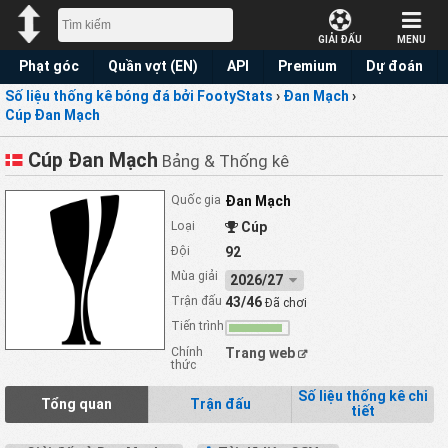
GIẢI ĐẤU
MENU
Phạt góc
Quần vợt (EN)
API
Premium
Dự đoán
Số liệu thống kê bóng đá bởi FootyStats
›
Đan Mạch
›
Cúp Đan Mạch
Cúp Đan Mạch
Bảng & Thống kê
Quốc gia
Đan Mạch
Loại
Cúp
Đội
92
Mùa giải
2026/27
Trận đấu
43/46
Đã chơi
Tiến trình
Chính
Trang web
thức
Số liệu thống kê chi
Tổng quan
Trận đấu
tiết