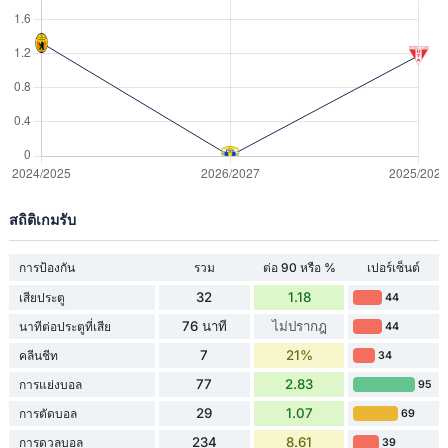
สถิติเกมรับ
การป้องกัน
รวม
ต่อ 90 หรือ %
เปอร์เซ็นต์
32
1.18
เสียประตู
44
76 นาที
ไม่ปรากฎ
นาทีต่อประตูที่เสีย
44
7
21%
คลีนชีท
34
77
2.83
การแย่งบอล
95
29
1.07
การตัดบอล
69
234
8.61
การดวลบอล
39