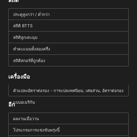
สถิติ
ประตูสูงกว่า / ต่ำกว่า
สถิติ BTTS
สถิติลูกเตะมุม
ทำคะแนนทั้งสองครึ่ง
สถิติสกอร์ที่ถูกต้อง
เครื่องมือ
ตัวแปลงอัตราต่อรอง - การแปลงทศนิยม, เศษส่วน, อัตราต่อรอง
แบบอเมริกัน
อีก
ผลงานเมื่อวาน
โปรแกรมการแข่งขันพรุ่งนี้