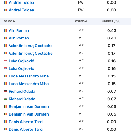
Andrei Tolcea
0.00
FW
Andrei Tolcea
0.00
FW
กองกลาง
ตำแหน่ง
แอซซิสต์ / 90'
Alin Roman
0.43
MF
Alin Roman
0.43
MF
Valentin Ionuţ Costache
0.17
MF
Valentin Ionuţ Costache
0.17
MF
Luka Gojković
0.16
MF
Luka Gojković
0.16
MF
Luca Alessandro Mihai
0.15
MF
Luca Alessandro Mihai
0.15
MF
Richard Odada
0.07
MF
Richard Odada
0.07
MF
Benjamin Van Durmen
0.05
MF
Benjamin Van Durmen
0.05
MF
Denis Alberto Taroi
0.00
MF
Denis Alberto Taroi
0.00
MF