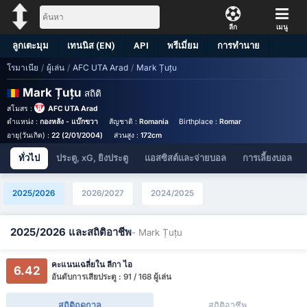
ลีก
เมนู
ลูกเตะมุม
เทนนิส (EN)
API
พรีเมี่ยม
การทำนาย
โรมาเนีย
/
ผู้เล่น
/
AFC UTA Arad
/
Mark Țuțu
Mark Țuțu
สถิติ
สโมสร :
AFC UTA Arad
ตำแหน่ง :
กองหลัง - แบ๊กขวา
สัญชาติ :
Romania
Birthplace :
Romania - Romania
หม
อายุ(วันเกิด) :
22 (2/01/2004)
ส่วนสูง :
172cm
ทั่วไป
ประตู, xG, ยิงประตู
แอสซิสต์และจ่ายบอล
การเลี้ยงบอล
2025/2026
2026/2027
2024/2025
2025/2026 และสถิติอาชีพ
- Mark Țuțu
คะแนนเฉลี่ยใน ลีกา ไอ
6.42
อันดับการเสียประตู : 91 / 168 ผู้เล่น
สถิติฤดูกาล
สถิติอาชีพ