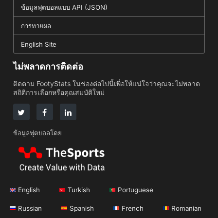
ข้อมูลฟุตบอลแบบ API (JSON)
การทายผล
English Site
ไม่พลาดการติดต่อ
ติดตาม FootyStats ในช่องต่อไปนี้เพื่อให้แน่ใจว่าคุณจะไม่พลาด
สถิติการเลือกหรือคุณสมบัติใหม่
ข้อมูลฟุตบอลโดย
English
Turkish
Portuguese
Russian
Spanish
French
Romanian