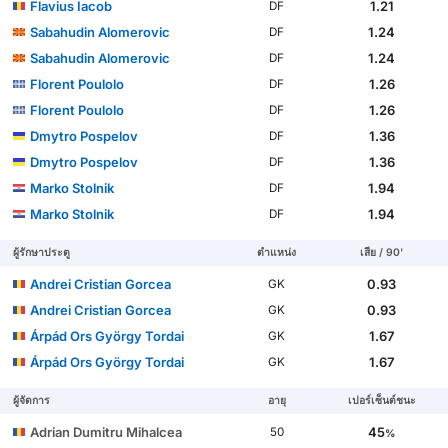
Flavius Iacob
1.21
DF
Sabahudin Alomeroviс
1.24
DF
Sabahudin Alomeroviс
1.24
DF
Florent Poulolo
1.26
DF
Florent Poulolo
1.26
DF
Dmytro Pospelov
1.36
DF
Dmytro Pospelov
1.36
DF
Marko Stolnik
1.94
DF
Marko Stolnik
1.94
DF
ผู้รักษาประตู
ตำแหน่ง
เสีย / 90'
Andrei Cristian Gorcea
0.93
GK
Andrei Cristian Gorcea
0.93
GK
Árpád Ors György Tordai
1.67
GK
Árpád Ors György Tordai
1.67
GK
ผู้จัดการ
อายุ
เปอร์เซ็นต์ชนะ
Adrian Dumitru Mihalcea
45
50
%