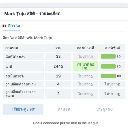
Mark Țuțu สถิติ - รายละเอียด
ลีกา ไอ
ลีกา ไอ สถิติสำหรับ Mark Țuțu
ภาพรวม
รวม
ต่อ 90 นาที
เปอร์เซ็นต์
33
นัดที่ได้ลงเล่น
ไม่ปรากฎ
80
74 นาทีต่อ
2445
นาที
80
เกม
29
ลงเป็นตัวจริง
ไม่ปรากฎ
83
4
ไม่ปรากฎ
ถูกเปลี่ยนตัวลงสนาม
ไม่ปรากฎ
ถูกเปลี่ยนตัวออกจาก
2
ไม่ปรากฎ
ไม่ปรากฎ
สนาม
เสียประตู / 90'
คลีนชีท
ประตู / 90'