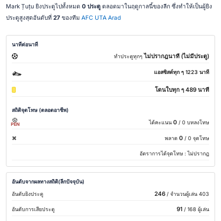
Mark Țuțu ยิงประตูไปทั้งหมด
0 ประตู
ตลอดมาในฤดูกาลนี้ของลีก ซึ่งทำให้เป็นผู้ยิง
ประตูสูงสุดอันดับที่
27
ของทีม
AFC UTA Arad
นาทีต่อนาที
ไม่ปรากฎนาที (ไม่มีประตู)
ทำประตูทุกๆ
แอสซิสต์ทุก ๆ 1223 นาที
โดนใบทุก ๆ 489 นาที
สถิติจุดโทษ (ตลอดอาชีพ)
0
ได้คะแนน
/ 0 บทลงโทษ
PEN
0
พลาด
/ 0 จุดโทษ
อัตราการได้จุดโทษ :
ไม่ปรากฎ
อันดับจากผลทางสถิติ(ลีกปัจจุบัน)
246
อันดับยิงประตู
/ จำนวนผู้เล่น 403
91
อันดับการเสียประตู
/ 168 ผู้เล่น