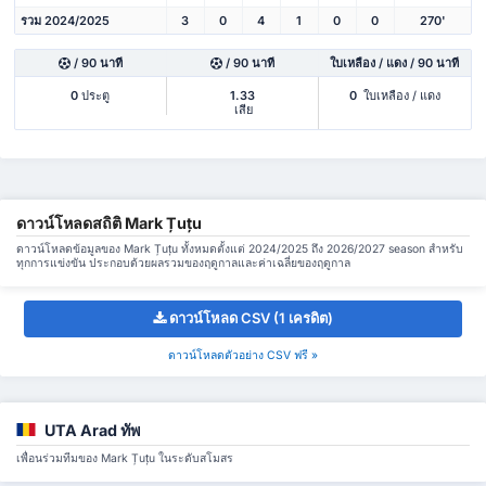
รวม 2024/2025
3
0
4
1
0
0
270'
/ 90 นาที
/ 90 นาที
ใบเหลือง / แดง / 90 นาที
0
ประตู
1.33
0
ใบเหลือง / แดง
เสีย
ดาวน์โหลดสถิติ Mark Țuțu
ดาวน์โหลดข้อมูลของ Mark Țuțu ทั้งหมดตั้งแต่ 2024/2025 ถึง 2026/2027 season สำหรับ
ทุกการแข่งขัน ประกอบด้วยผลรวมของฤดูกาลและค่าเฉลี่ยของฤดูกาล
ดาวน์โหลด CSV (1 เครดิต)
ดาวน์โหลดตัวอย่าง CSV ฟรี »
UTA Arad ทัพ
เพื่อนร่วมทีมของ Mark Țuțu ในระดับสโมสร