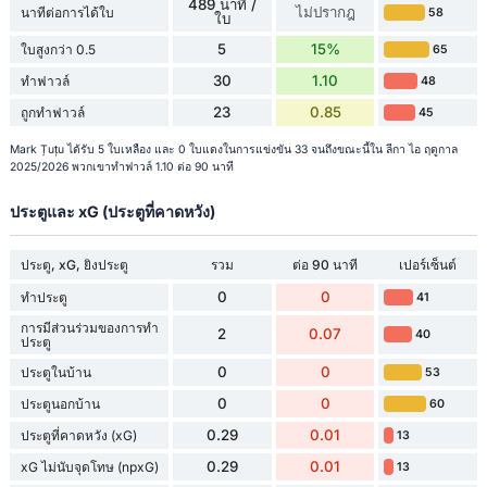
489 นาที /
ไม่ปรากฎ
นาทีต่อการได้ใบ
58
ใบ
5
15%
ใบสูงกว่า 0.5
65
30
1.10
ทำฟาวล์
48
23
0.85
ถูกทำฟาวล์
45
Mark Țuțu ได้รับ 5 ใบเหลือง และ 0 ใบแดงในการแข่งขัน 33 จนถึงขณะนี้ใน ลีกา ไอ ฤดูกาล
2025/2026 พวกเขาทำฟาวล์ 1.10 ต่อ 90 นาที
ประตูและ xG (ประตูที่คาดหวัง)
ประตู, xG, ยิงประตู
รวม
ต่อ 90 นาที
เปอร์เซ็นต์
0
0
ทำประตู
41
การมีส่วนร่วมของการทำ
2
0.07
40
ประตู
0
0
ประตูในบ้าน
53
0
0
ประตูนอกบ้าน
60
0.29
0.01
ประตูที่คาดหวัง (xG)
13
0.29
0.01
xG ไม่นับจุดโทษ (npxG)
13