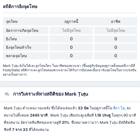
สถิติการยิงจุดโทษ
จุดโทษ
ฤดูกาลนี้
อาชีพ
อัตราการเกิดจุดโทษ
ไม่มีจุดโทษ
ไม่มีจุดโทษ
0
0
ยิงโทษ
0
0
ยิงจุดโทษสำเร็จ
0
0
พลาดจุดโทษ
Mark Țuțu ยังไม่ได้เตะลูกโทษใดๆ ในอาชีพของพวกเขา (ขึ้นอยู่กับข้อมูลฤดูกาลทั้งหมดที่เรามีที่
FootyStats) สถิติการเตะลูกโทษของพวกเขาจะได้รับการอัปเดตเมื่อเขาจับจุดโทษในการแข่งขัน
อย่างเป็นทางการ
การวิเคราะห์ทางสถิติของ Mark Țuțu
Mark Țuțu ตำแหน่ง กองหลัง ซึ่งได้ลงเล่นแล้ว
33 นัด
ในฤดูกาลนี้ใน
ลีกา ไอ
, ลง
สนามไปทั้งหมด
2445 นาที
. Mark Țuțu เสียประตูเฉลี่ยที่
1.18 ประตู
ในทุกๆ 90 นาที
ที่ลงสนาม อัตราคลีนชีทของเขาอยู่ที่
21%
. ซึ่งหมายความว่า Mark Țuțu มีสถิติคลีน
ชีทที่
7 จาก 33
ที่ได้ลงสนาม