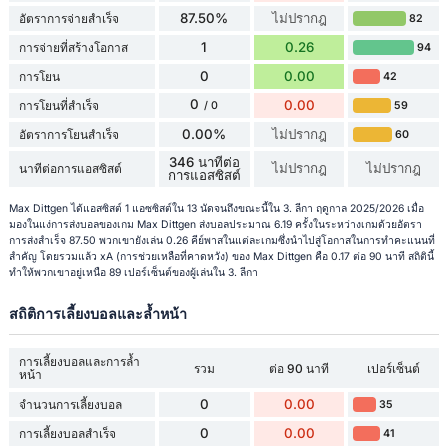
87.50%
ไม่ปรากฎ
อัตราการจ่ายสำเร็จ
82
1
0.26
การจ่ายที่สร้างโอกาส
94
0
0.00
การโยน
42
0
0.00
การโยนที่สำเร็จ
59
/ 0
0.00%
ไม่ปรากฎ
อัตราการโยนสำเร็จ
60
346 นาทีต่อ
ไม่ปรากฎ
ไม่ปรากฎ
นาทีต่อการแอสซิสต์
การแอสซิสต์
Max Dittgen ได้แอสซิสต์ 1 แอซซิสต์ใน 13 นัดจนถึงขณะนี้ใน 3. ลีกา ฤดูกาล 2025/2026 เมื่อ
มองในแง่การส่งบอลของเกม Max Dittgen ส่งบอลประมาณ 6.19 ครั้งในระหว่างเกมด้วยอัตรา
การส่งสำเร็จ 87.50 พวกเขายังเล่น 0.26 คีย์พาสในแต่ละเกมซึ่งนำไปสู่โอกาสในการทำคะแนนที่
สำคัญ โดยรวมแล้ว xA (การช่วยเหลือที่คาดหวัง) ของ Max Dittgen คือ 0.17 ต่อ 90 นาที สถิตินี้
ทำให้พวกเขาอยู่เหนือ 89 เปอร์เซ็นต์ของผู้เล่นใน 3. ลีกา
สถิติการเลี้ยงบอลและล้ำหน้า
การเลี้ยงบอลและการล้ำ
รวม
ต่อ 90 นาที
เปอร์เซ็นต์
หน้า
0
0.00
จำนวนการเลี้ยงบอล
35
0
0.00
การเลี้ยงบอลสำเร็จ
41