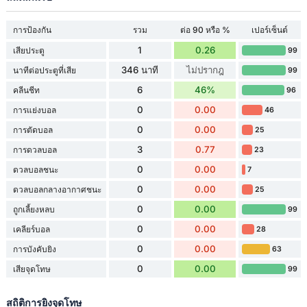
การป้องกัน
รวม
ต่อ 90 หรือ %
เปอร์เซ็นต์
1
0.26
เสียประตู
99
346 นาที
ไม่ปรากฎ
นาทีต่อประตูที่เสีย
99
6
46%
คลีนชีท
96
0
0.00
การแย่งบอล
46
0
0.00
การตัดบอล
25
3
0.77
การดวลบอล
23
0
0.00
ดวลบอลชนะ
7
0
0.00
ดวลบอลกลางอากาศชนะ
25
0
0.00
ถูกเลี้ยงหลบ
99
0
0.00
เคลียร์บอล
28
0
0.00
การบังคับยิง
63
0
0.00
เสียจุดโทษ
99
สถิติการยิงจุดโทษ