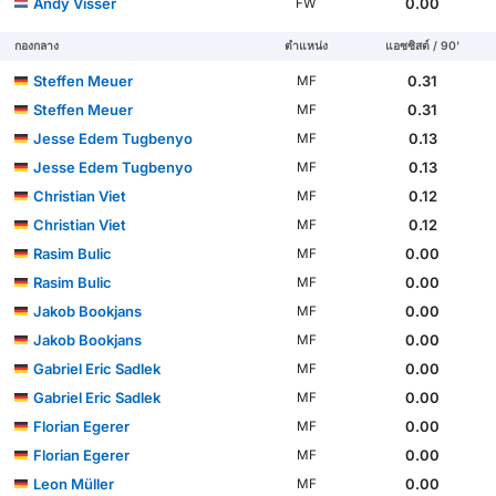
Andy Visser
0.00
FW
กองกลาง
ตำแหน่ง
แอซซิสต์ / 90'
Steffen Meuer
0.31
MF
Steffen Meuer
0.31
MF
Jesse Edem Tugbenyo
0.13
MF
Jesse Edem Tugbenyo
0.13
MF
Christian Viet
0.12
MF
Christian Viet
0.12
MF
Rasim Bulic
0.00
MF
Rasim Bulic
0.00
MF
Jakob Bookjans
0.00
MF
Jakob Bookjans
0.00
MF
Gabriel Eric Sadlek
0.00
MF
Gabriel Eric Sadlek
0.00
MF
Florian Egerer
0.00
MF
Florian Egerer
0.00
MF
Leon Müller
0.00
MF