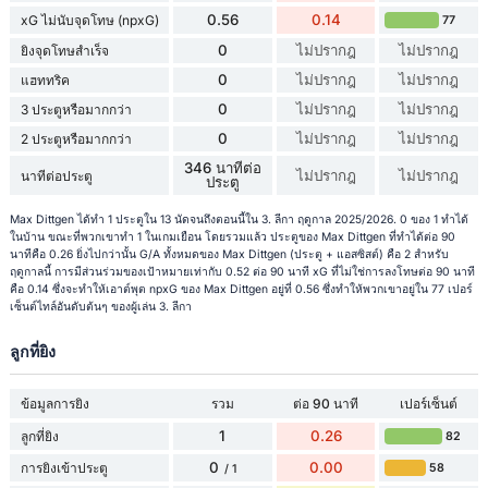
0.56
0.14
xG ไม่นับจุดโทษ (npxG)
77
0
ไม่ปรากฎ
ไม่ปรากฎ
ยิงจุดโทษสำเร็จ
0
ไม่ปรากฎ
ไม่ปรากฎ
แฮททริค
0
ไม่ปรากฎ
ไม่ปรากฎ
3 ประตูหรือมากกว่า
0
ไม่ปรากฎ
ไม่ปรากฎ
2 ประตูหรือมากกว่า
346 นาทีต่อ
ไม่ปรากฎ
ไม่ปรากฎ
นาทีต่อประตู
ประตู
Max Dittgen ได้ทำ 1 ประตูใน 13 นัดจนถึงตอนนี้ใน 3. ลีกา ฤดูกาล 2025/2026. 0 ของ 1 ทำได้
ในบ้าน ขณะที่พวกเขาทำ 1 ในเกมเยือน โดยรวมแล้ว ประตูของ Max Dittgen ที่ทำได้ต่อ 90
นาทีคือ 0.26 ยิ่งไปกว่านั้น G/A ทั้งหมดของ Max Dittgen (ประตู + แอสซิสต์) คือ 2 สำหรับ
ฤดูกาลนี้ การมีส่วนร่วมของเป้าหมายเท่ากับ 0.52 ต่อ 90 นาที xG ที่ไม่ใช่การลงโทษต่อ 90 นาที
คือ 0.14 ซึ่งจะทำให้เอาต์พุต npxG ของ Max Dittgen อยู่ที่ 0.56 ซึ่งทำให้พวกเขาอยู่ใน 77 เปอร์
เซ็นต์ไทล์อันดับต้นๆ ของผู้เล่น 3. ลีกา
ลูกที่ยิง
ข้อมูลการยิง
รวม
ต่อ 90 นาที
เปอร์เซ็นต์
1
0.26
ลูกที่ยิง
82
0
0.00
การยิงเข้าประตู
58
/ 1