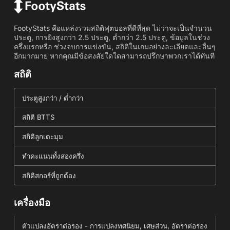
FootyStats คือแหล่งรวมสถิติฟุตบอลที่ดีที่สุด ไม่ว่าจะเป็นจำนวน
ประตู, การยิงสูงกว่า 2.5 ประตู, ต่ำกว่า 2.5 ประตู, ข้อมูลในช่วง
ครึ่งแรกหรือ ช่วงจบการแข่งขัน, สถิติในเกมอย่างละเอียดและอื่นๆ
อีกมากมาย หากคุณมีข้อสงสัยใดใดสามารถปรึกษาพวกเราได้ทันที
สถิติ
ประตูสูงกว่า / ต่ำกว่า
สถิติ BTTS
สถิติลูกเตะมุม
ทำคะแนนทั้งสองครึ่ง
สถิติสกอร์ที่ถูกต้อง
เครื่องมือ
ตัวแปลงอัตราต่อรอง - การแปลงทศนิยม, เศษส่วน, อัตราต่อรอง