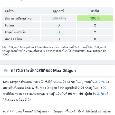
จุดโทษ
ฤดูกาลนี้
อาชีพ
100%
อัตราการเกิดจุดโทษ
ไม่มีจุดโทษ
0
2
ยิงโทษ
0
2
ยิงจุดโทษสำเร็จ
0
0
พลาดจุดโทษ
Max Dittgen ได้เตะลูกโทษ 2 ในอาชีพของพวกเขาจนถึงตอนนี้ ในจำนวนนี้ Max Dittgen ทำ
ประตูจากจุดโทษได้ 2 ขณะที่พลาด 0 อัตราการยิงจุดโทษโดยรวมสำหรับ Max Dittgen คือ
100%
การวิเคราะห์ทางสถิติของ Max Dittgen
Max Dittgen ตำแหน่ง กองหน้า ซึ่งได้ลงเล่นแล้ว
13 นัด
ในฤดูกาลนี้ใน
3. ลีกา
, ลง
สนามไปทั้งหมด
346 นาที
. Max Dittgen ยิงประตูเฉลี่ยที่
0.26 ประตู
ในทุกๆ 90
นาทีที่ลงสนาม ผลงานเกมรุกของเขาอยู่ในอันดับที่
90 จาก 461 ผู้เล่น
ใน
3. ลีกา
ที่
ได้เล่นอย่างน้อย 3 นัด
เขาได้ทำประตูทั้งหมด
1 ประตู
ตลอดมาในฤดูกาลนี้ของลีก ซึ่งทำให้เป็นผู้ยิงประสูงสุด