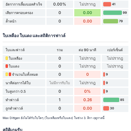
0.00%
ไม่ปรากฎ
อัตราการเลี้ยงบอลสำเร็จ
41
0
0.00
เสียการครอบครอง
99
0
0.00
ล้ำหน้า
79
ใบเหลือง ใบแดง และสถิติการฟาวล์
ใบและฟาวล์
รวม
ต่อ 90 นาที
เปอร์เซ็นต์
0
ไม่ปรากฎ
ไม่ปรากฎ
ใบเหลือง
0
ไม่ปรากฎ
ไม่ปรากฎ
ใบแดง
0
0
จำนวนใบทั้งหมด
9
ไม่ปรากฎ
นาทีต่อการได้ใบ
ไม่มีการรับใบ
9
0
0%
ใบสูงกว่า 0.5
9
1
0.26
ทำฟาวล์
85
0
0.00
ถูกทำฟาวล์
30
Max Dittgen ยังไม่ได้รับใบใดๆ (ใบเหลืองหรือใบแดง) ในช่วง 3. ลีกา ฤดูกาลนี้
สถิติเกมรับ