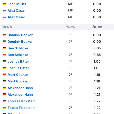
Leon Müller
0.00
MF
Aljaž Casar
0.00
MF
Aljaž Casar
0.00
MF
กองหลัง
ตำแหน่ง
เสีย / 90'
Dominik Becker
0.00
DF
Dominik Becker
0.00
DF
Ben Schlicke
0.85
DF
Ben Schlicke
0.85
DF
Joshua Bitter
1.05
DF
Joshua Bitter
1.05
DF
Mert Göckan
1.16
DF
Mert Göckan
1.16
DF
Alexander Hahn
1.21
DF
Alexander Hahn
1.21
DF
Tobias Fleckstein
1.22
DF
Tobias Fleckstein
1.22
DF