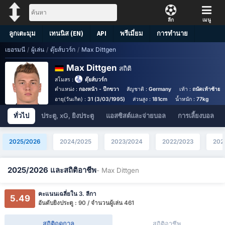
ลีก
เมนู
ลูกเตะมุม
เทนนิส (EN)
API
พรีเมี่ยม
การทำนาย
เยอรมนี
/
ผู้เล่น
/
ดุ๊ยส์บวร์ก
/
Max Dittgen
Max Dittgen
สถิติ
สโมสร :
ดุ๊ยส์บวร์ก
ตำแหน่ง :
กองหน้า - ปีกขวา
สัญชาติ :
Germany
เท้า :
ถนัดเท้าซ้าย
อายุ(วันเกิด) :
31 (3/03/1995)
ส่วนสูง :
181cm
น้ำหนัก :
77kg
ทั่วไป
ประตู, xG, ยิงประตู
แอสซิสต์และจ่ายบอล
การเลี้ยงบอล
2025/2026
2024/2025
2023/2024
2022/2023
202
2025/2026 และสถิติอาชีพ
- Max Dittgen
คะแนนเฉลี่ยใน 3. ลีกา
5.49
อันดับยิงประตู : 90 / จำนวนผู้เล่น 461
สถิติฤดูกาล
สถิติอาชีพ