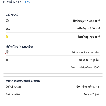
อันดับที่
12
ของ
3. ลีกา
นาทีต่อนาที
ยิงประตูทุก ๆ 346 นาที
แอสซิสต์ทุก ๆ 346 นาที
โดนใบทุก ๆ 0 นาที
สถิติจุดโทษ (ตลอดอาชีพ)
2
ได้คะแนน
/ 2 บทลงโทษ
PEN
0
พลาด
/ 2 จุดโทษ
อัตราการได้จุดโทษ :
100%
อันดับจากผลทางสถิติ(ลีกปัจจุบัน)
90
อันดับยิงประตู
/ จำนวนผู้เล่น 461
57
อันดับแอสซิต์
/ 461 ผู้เล่น