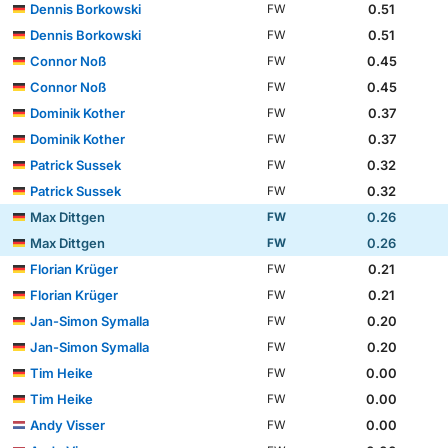
Dennis Borkowski
0.51
FW
Dennis Borkowski
0.51
FW
Connor Noß
0.45
FW
Connor Noß
0.45
FW
Dominik Kother
0.37
FW
Dominik Kother
0.37
FW
Patrick Sussek
0.32
FW
Patrick Sussek
0.32
FW
Max Dittgen
0.26
FW
Max Dittgen
0.26
FW
Florian Krüger
0.21
FW
Florian Krüger
0.21
FW
Jan-Simon Symalla
0.20
FW
Jan-Simon Symalla
0.20
FW
Tim Heike
0.00
FW
Tim Heike
0.00
FW
Andy Visser
0.00
FW