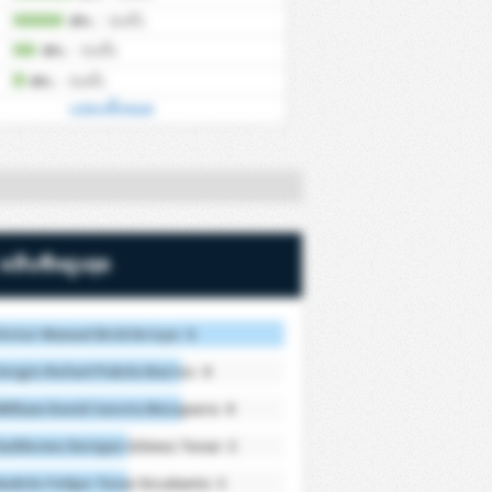
0%
/
0
ครั้ง
0%
/
0
ครั้ง
0%
/
0
ครั้ง
แสดงทั้งหมด
คลีนชีทสูงสุด
Victor Manuel Brid Arroyo 6
Sergio Rafael Pabón Barros 4
William David Cuesta Mosquera 4
Guillermo Enrique Gómez Tovar 3
Andrés Felipe Tovar Escalante 3