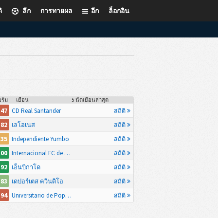
ิ
ลีก
การทายผล
อีก
ล็อกอิน
ร์ม
เยือน
5 นัดเยือนล่าสุด
.47
CD Real Santander
สถิติ
.82
เลโอเนส
สถิติ
.35
Independiente Yumbo
สถิติ
.00
Internacional FC de Palmira
สถิติ
.92
เอ็นบิกาโด
สถิติ
.83
เดปอร์เตส ควินดิโอ
สถิติ
.94
Universitario de Popayán CD
สถิติ