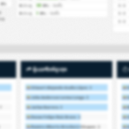
0%
0
ประตู
0%
/
0
0 - 0
ครั้ง
B
0
ประตู
0%
/
0
0 - 0
ครั้ง
่า B
0 - 0
ผู้แอสซิสต์สูงสุด
Stiwart Alejando Acuña López 3
John Anderson Lerma Longa 3
7
Jarlan Barrera 3
Duvan Felipe Ruiz Bravo 2
Ramiro Alberto Brochero Vásquez 2