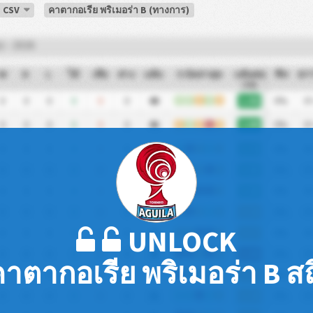
ล CSV
คาตากอเรีย พริเมอร่า B (ทางการ)
) - 2026
W
D
L
ได้
เสีย
ต่าง
แต้ม
5 นัดล่าสุด
แต้มต่อ
ชีท
BT
เกม
1.92
0
0
0
0
0
0
48
0%
0
W
W
D
W
D
2.00
0
0
0
0
0
0
46
0%
0
D
W
D
L
D
1.76
0
0
0
0
0
0
44
0%
0
W
L
D
W
D
1.83
0
0
0
0
0
0
42
0%
0
W
D
D
L
D
1.83
0
0
0
0
0
0
42
0%
0
W
L
L
L
D
1.30
0
0
0
0
0
0
30
0%
0
D
L
D
W
D
UNLOCK
1.17
0
0
0
0
0
0
27
0%
0
D
D
L
L
D
1.09
0
0
0
0
0
0
25
0%
0
L
L
D
L
D
าตากอเรีย พริเมอร่า B สถ
1.35
0
0
0
0
0
0
23
0%
0
L
D
D
W
D
1.24
0
0
0
0
0
0
21
0%
0
W
W
L
W
D