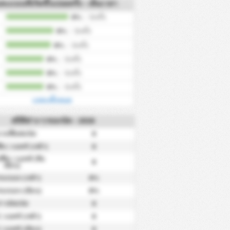
นคะแนนที่เกิดขึ้นบ่อยครั้ง - เต็มเวลา
0%
/
0
ครั้ง
0%
/
0
ครั้ง
0%
/
0
ครั้ง
0%
/
0
ครั้ง
0%
/
0
ครั้ง
0%
/
0
ครั้ง
แสดงทั้งหมด
สถิติต่าง ๆ ของนัด - 2026
0
นที่ยิงต่อนัด
0
ิง / แมตช์ (เหย้า)
่ยิง / แมทช์ (ทีม
0
เยือน)
0%
องบอล (เหย้า)
0%
องบอล (เยือน)
0
าวล์ต่อนัด
0
/ แมตช์ (เหย้า)
0
/ แมทช์ (เยือน)