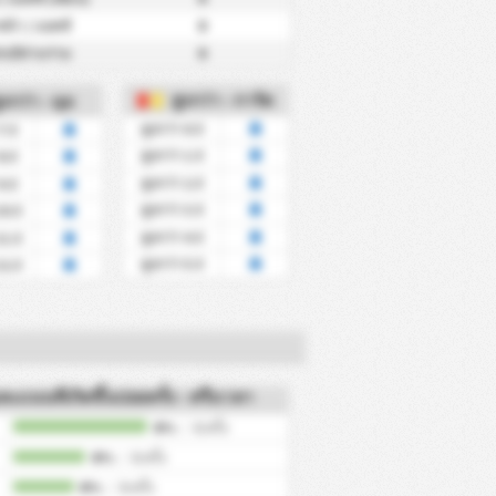
0
หน้า / แมตช์
0
เล่นมีส่วนร่วม
สูงกว่า - การ์ด
ูงกว่า - มุม
สูงกว่า 0.5
 7.5
สูงกว่า 1.5
 8.5
สูงกว่า 2.5
 9.5
สูงกว่า 3.5
10.5
สูงกว่า 4.5
11.5
สูงกว่า 5.5
12.5
คะแนนที่เกิดขึ้นบ่อยครั้ง - ครึ่งเวลา
0%
/
0
ครั้ง
0%
/
0
ครั้ง
0%
/
0
ครั้ง