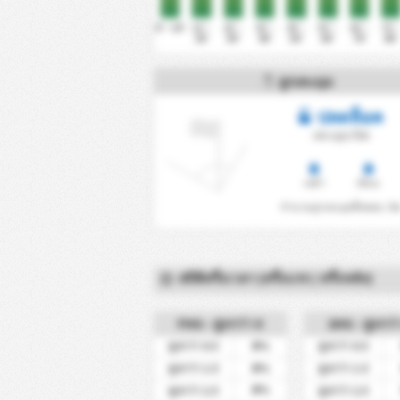
0' - 10'
11' -
21' -
31' -
41' -
51' -
61' -
71' 
20'
30'
40'
50'
60'
70'
80'
ลูกเตะมุม
ปลดล็อค
เตะมุม/นัด
เหย้า
เยือน
จำนวนลูกเตะมุมทั้งหมด / นั
สถิติครึ่งเวลา (ครึ่งแรก / ครึ่งหลัง)
FHG - สูงกว่า X
2HG - สูงกว่
0%
สูงกว่า 0.5
สูงกว่า 0.5
0%
สูงกว่า 1.5
สูงกว่า 1.5
0%
สูงกว่า 2.5
สูงกว่า 2.5