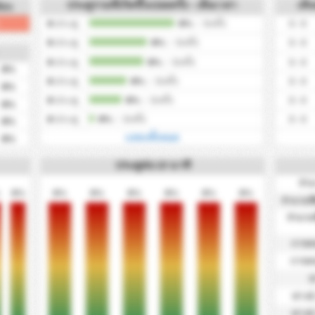
ประตูรวมที่เกิดขึ้นบ่อยครั้ง - เต็มเวลา
เส้
ือน
0
ประตู
0%
/
0
0 - 0
ครั้ง
0
ประตู
0%
/
0
0 - 0
ครั้ง
0
ประตู
0%
/
0
0 - 0
ครั้ง
0%
0
ประตู
0%
/
0
0 - 0
ครั้ง
0%
0
ประตู
0%
/
0
0 - 0
ครั้ง
0%
0
ประตู
0%
/
0
0 - 0
ครั้ง
0%
แสดงทั้งหมด
0%
ประตูต่อ 15 นาที
จำนว
0%
0%
0%
0%
0%
0%
0%
จำนวนที่ย
จำนวนที
การคร
การคร
ฟ
ฟาวล์ 
ฟาวล์ 