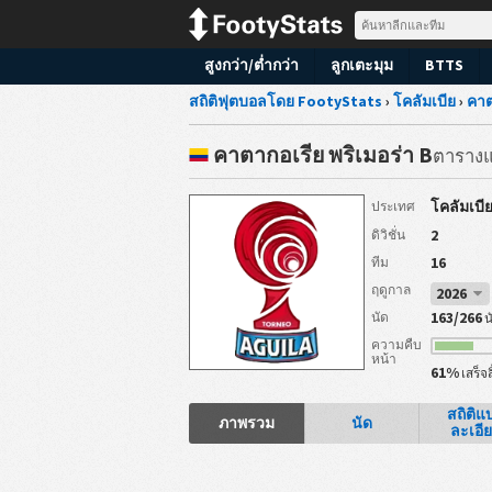
สูงกว่า/ต่ำกว่า
ลูกเตะมุม
BTTS
สถิติฟุตบอลโดย FootyStats
›
โคลัมเบีย
›
คาต
คาตากอเรีย พริเมอร่า B
ตารางแ
โคลัมเบี
ประเทศ
2
ดิวิชั่น
16
ทีม
ฤดูกาล
2026
163/266
นัด
น
ความคืบ
หน้า
61%
เสร็จส
สถิติแ
ภาพรวม
นัด
ละเอี