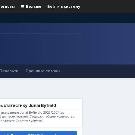
рогнозы
Больше
Войти в систему
Пенальти
Прошлые сезоны
ь статистику Junai Byfield
 все данные Junai Byfield с 2023/2024 до
6 для всех матчей. Содержит общее количество
 и средне-сезонных данных.