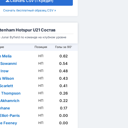
Скачать CSV (1 Кредит)
Скачать бесплатный образец CSV »
tenham Hotspur U21 Состав
Junai Byfield по команде на клубном уровне
щие
Позиция
Голы за 90'
 Melia
0.62
НП
a Sowanmi
0.54
НП
 Irow
0.48
НП
 Wilson
0.43
НП
Scarlett
0.41
НП
n Thompson
0.26
НП
 Akhamrich
0.22
НП
Lehane
0.17
НП
Elliot-Parris
0.00
НП
e Feeney
0.00
НП