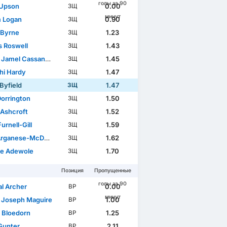
голы за 90
 Upson
0.00
ЗЩ
минут
 Logan
0.90
ЗЩ
 Byrne
1.23
ЗЩ
 Roswell
1.43
ЗЩ
Jamel Cassanova
1.45
ЗЩ
hi Hardy
1.47
ЗЩ
Byfield
1.47
ЗЩ
Dorrington
1.50
ЗЩ
 Ashcroft
1.52
ЗЩ
urnell-Gill
1.59
ЗЩ
ganese-McDermott
1.62
ЗЩ
le Adewole
1.70
ЗЩ
Позиция
Пропущенные
голы за 90
l Archer
0.00
ВР
минут
 Joseph Maguire
1.00
ВР
 Bloedorn
1.25
ВР
Gunter
2.11
ВР