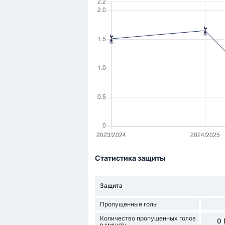
Статистика защиты
Защита
Пропущенные голы
Количество пропущенных голов
0
в минуту