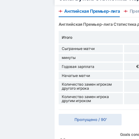
Английская Премьер-лига
Прем
Английская Премьер-лига Статистика дл
Итого
Сыгранные матчи
минуты
€
Годовая зарплата
Начатые матчи
Количество замен игроком
другого игрока
Количество замен игрока
другим игроком
Пропущено / 90'