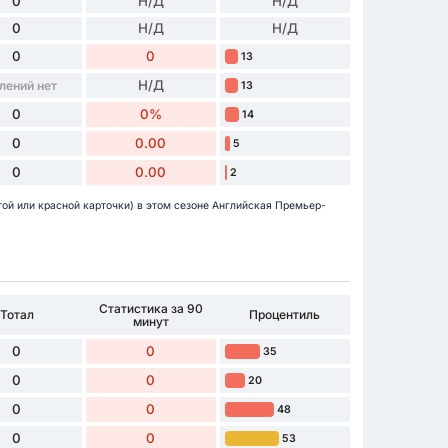
0
Н/Д
Н/Д
0
Н/Д
Н/Д
0
0
13
Н/Д
лений нет
13
0
0%
14
0
0.00
5
0
0.00
2
лтой или красной карточки) в этом сезоне Английская Премьер-
Статистика за 90
Тотал
Процентиль
минут
0
0
35
0
0
20
0
0
48
0
0
53