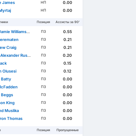
e James
0.00
НП
Myrtaj
0.00
ольной лиги
Юношеская лига УЕФА
НП
тники
Позиция
Ассисты за 90'
ie Williams-Barnett
0.55
ПЗ
yerematen
0.21
ПЗ
ew Craig
0.21
ПЗ
exander Russell-Denny
0.20
ПЗ
lack
0.15
ПЗ
m Olusesi
0.12
ПЗ
 Batty
0.00
ПЗ
McFadden
0.00
ПЗ
 Beggs
0.00
ПЗ
on King
0.00
ПЗ
d Muslika
0.00
ПЗ
ron Thomas
0.00
ПЗ
и
Позиция
Пропущенные