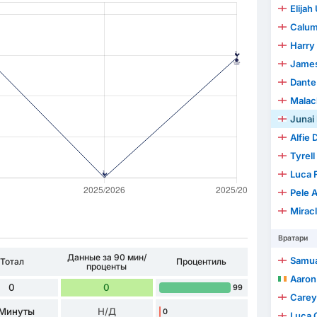
Elijah
Calum
Harry
James
Dante 
Malac
Junai 
Alfie 
Tyrell
Luca F
Pele Ar
Mirac
Вратари
Данные за 90 мин/
Samua
Тотал
Процентиль
проценты
Aaron
0
0
99
Carey
 Минуты
Н/Д
0
Luca 