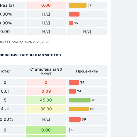
 Раз (а)
0.00
57
0.00%
Н/Д
35
0.00%
Н/Д
15
0.00
Н/Д
Н/Д
ийская Премьер-лига 2025/2026.
разования голевых моментов
Статистика за 90
Тотал
Процентиль
минут
0
0
34
0.01
0.09
24
5
45.00
70
4
36.00
66
/ 5
0.00%
Н/Д
39
0
0.00
5