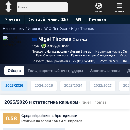
ЛИГИ
МЕНЮ
Угловые
большой теннис (EN)
API
Премиум
Нидерланды
/
Игроки
/
АДО Ден Хааг
/
Nigel Thomas
Прогноз
Nigel Thomas
Стат-ка
Клуб :
АДО Ден Хааг
Позиция :
Нападающий - Левый Вингер
Национальность :
Cura
Преобладающая нога :
Правая нога преобладающая
Игрово
Возраст (День рождения) :
25 (01/02/2001)
Рост :
177cm
Вес 
Общее
Голы, вероятный счет, удары
Ассисты и пасы
Д
2025/2026
2024/2025
2023/2024
2022/2023
202
2025/2026 и статистика карьеры
- Nigel Thomas
Средний рейтинг в Эрстедивизи
6.58
Рейтинг по голам : 56 / 479 Игроков