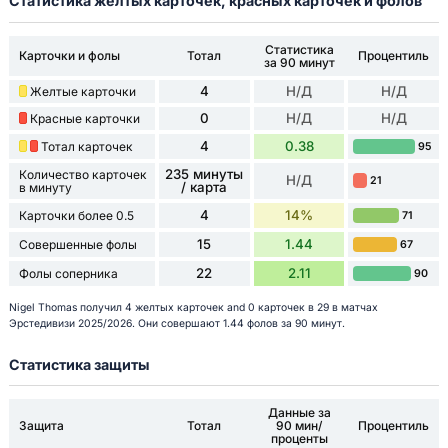
Статистика желтых карточек, красных карточек и фолов
Статистика
Карточки и фолы
Тотал
Процентиль
за 90 минут
4
Н/Д
Н/Д
Желтые карточки
0
Н/Д
Н/Д
Красные карточки
4
0.38
Тотал карточек
95
235 минуты
Количество карточек
Н/Д
21
/ карта
в минуту
4
14%
Карточки более 0.5
71
15
1.44
Совершенные фолы
67
22
2.11
Фолы соперника
90
Nigel Thomas получил 4 желтых карточек and 0 карточек в 29 в матчах
Эрстедивизи 2025/2026. Они совершают 1.44 фолов за 90 минут.
Статистика защиты
Данные за
Защита
Тотал
90 мин/
Процентиль
проценты