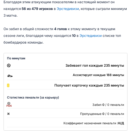
Благодаря этим атакующим показателям в настоящий момент он
находится
56 из 479 игроков
в
Эрстедивизи
, которые сыграли минимум
3 матча.
Он забил в общей сложности
4 голов
к этому моменту в текущем
сезоне лиги, благодаря чему находится
10
в
Эрстедивизи
списке топ
бомбардиров команды.
По минутам
Забивает гол каждые 235 минуты
Ассистирует каждые 188 минуты
Получает карточку каждые 235 минуты
Статистика пенальти (за карьеру)
Забил
0
/ 0 пенальти
PEN
Пропущенные
0
/ 0 пенальти
Коэффициент назначения пенальти :
Н/Д