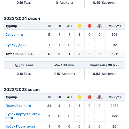
0.16
Голы
0
Ассисты
0.49
Карточки
2023/2024 сезон
Турнир
М
ГЛ
АС
Минуты
PEN
Суперлига
16
1
1
3
0
0
506'
Кубок Дании
1
1
0
0
0
0
15'
Тотал 2023/2024
17
2
1
3
0
0
521'
/ 90 мин
/ 90 мин
Карточки / 90 мин
0.18
Голы
0.18
Ассисты
0.53
Карточки
2022/2023 сезон
Турнир
М
ГЛ
АС
Минуты
PEN
Примейра-лига
34
4
1
3
0
0
2037'
Кубок португальской
3
0
0
0
0
0
166'
лиги
Кубок Португалии
1
0
0
0
0
0
26'