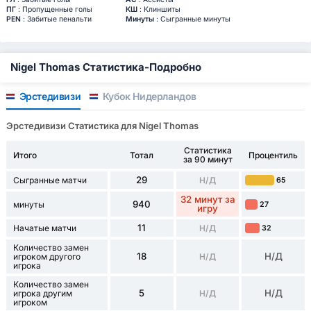
ПГ
: Пропущенные голы
КШ
: Клиншиты
PEN
: Забитые пенальти
Минуты
: Сыгранные минуты
Nigel Thomas Статистика-Подробно
Эрстедивизи
Кубок Нидерландов
Эрстедивизи Статистика для Nigel Thomas
Статистика
Итого
Тотал
Процентиль
за 90 минут
29
Сыгранные матчи
Н/Д
65
32 минут за
940
минуты
27
игру
11
Начатые матчи
Н/Д
32
Количество замен
18
Н/Д
игроком другого
Н/Д
игрока
Количество замен
5
Н/Д
игрока другим
Н/Д
игроком