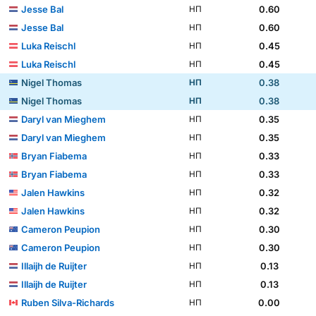
Jesse Bal
0.60
НП
Jesse Bal
0.60
НП
Luka Reischl
0.45
НП
Luka Reischl
0.45
НП
Nigel Thomas
0.38
НП
Nigel Thomas
0.38
НП
Daryl van Mieghem
0.35
НП
Daryl van Mieghem
0.35
НП
Bryan Fiabema
0.33
НП
Bryan Fiabema
0.33
НП
Jalen Hawkins
0.32
НП
Jalen Hawkins
0.32
НП
Cameron Peupion
0.30
НП
Cameron Peupion
0.30
НП
Illaijh de Ruijter
0.13
НП
Illaijh de Ruijter
0.13
НП
Ruben Silva-Richards
0.00
НП