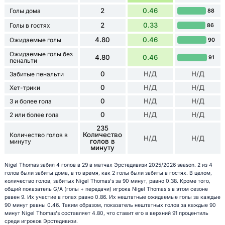
2
0.46
Голы дома
88
2
0.33
Голы в гостях
86
4.80
0.46
Ожидаемые голы
90
Ожидаемые голы без
4.80
0.46
91
пенальти
0
Н/Д
Н/Д
Забитые пенальти
0
Н/Д
Н/Д
Хет-трики
0
Н/Д
Н/Д
3 и более гола
0
Н/Д
Н/Д
2 или более гола
235
Количество
Количество голов в
Н/Д
Н/Д
голов в
минуту
минуту
Nigel Thomas забил 4 голов в 29 в матчах Эрстедивизи 2025/2026 season. 2 из 4
голов были забиты дома, в то время, как 2 голы были забиты в гостях. В целом,
количество голов, забитых Nigel Thomas's за 90 минут, равно 0.38. Кроме того,
общий показатель G/A (голы + передачи) игрока Nigel Thomas's в этом сезоне
равен 9. Их участие в голах равно 0.86. Их нештатные ожидаемые голы за каждые
90 минут равны 0.46. Таким образом, показатель нештатных голов за каждые 90
минут Nigel Thomas's составляет 4.80, что ставит его в верхний 91 процентиль
среди игроков Эрстедивизи.