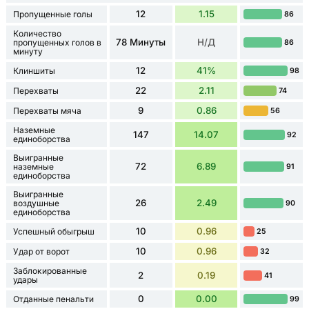
12
1.15
Пропущенные голы
86
Количество
78 Минуты
Н/Д
пропущенных голов в
86
минуту
12
41%
Клиншиты
98
22
2.11
Перехваты
74
9
0.86
Перехваты мяча
56
Наземные
147
14.07
92
единоборства
Выигранные
72
6.89
наземные
91
единоборства
Выигранные
26
2.49
воздушные
90
единоборства
10
0.96
Успешный обыгрыш
25
10
0.96
Удар от ворот
32
Заблокированные
2
0.19
41
удары
0
0.00
Отданные пенальти
99