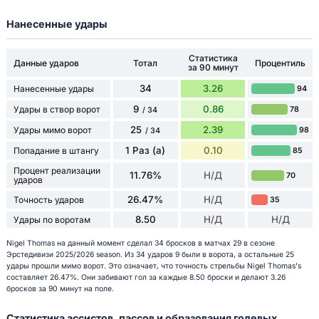
Нанесенные удары
Статистика
Данные ударов
Тотал
Процентиль
за 90 минут
34
3.26
Нанесенные удары
94
9
0.86
Удары в створ ворот
78
/ 34
25
2.39
Удары мимо ворот
98
/ 34
1 Раз (а)
0.10
Попадание в штангу
85
Процент реализации
11.76%
Н/Д
70
ударов
26.47%
Н/Д
Точность ударов
35
8.50
Н/Д
Н/Д
Удары по воротам
Nigel Thomas на данный момент сделал 34 бросков в матчах 29 в сезоне
Эрстедивизи 2025/2026 season. Из 34 ударов 9 были в ворота, а остальные 25
удары прошли мимо ворот. Это означает, что точность стрельбы Nigel Thomas's
составляет 26.47%. Они забивают гол за каждые 8.50 броски и делают 3.26
бросков за 90 минут на поле.
Статистика ассистов, пассов и образования голевых