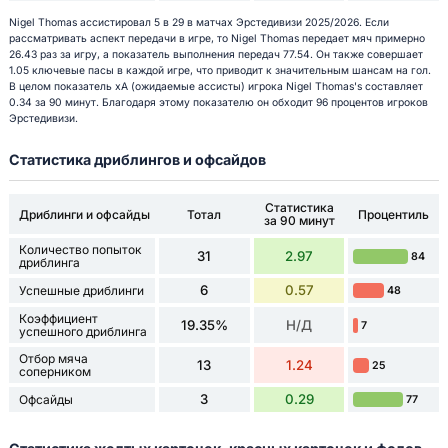
Nigel Thomas ассистировал 5 в 29 в матчах Эрстедивизи 2025/2026. Если
рассматривать аспект передачи в игре, то Nigel Thomas передает мяч примерно
26.43 раз за игру, а показатель выполнения передач 77.54. Он также совершает
1.05 ключевые пасы в каждой игре, что приводит к значительным шансам на гол.
В целом показатель xA (ожидаемые ассисты) игрока Nigel Thomas's составляет
0.34 за 90 минут. Благодаря этому показателю он обходит 96 процентов игроков
Эрстедивизи.
Статистика дриблингов и офсайдов
Статистика
Дриблинги и офсайды
Тотал
Процентиль
за 90 минут
Количество попыток
31
2.97
84
дриблинга
6
0.57
Успешные дриблинги
48
Коэффициент
19.35%
Н/Д
7
успешного дриблинга
Отбор мяча
13
1.24
25
соперником
3
0.29
Офсайды
77