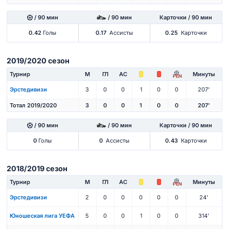
/ 90 мин
/ 90 мин
Карточки / 90 мин
0.42
Голы
0.17
Ассисты
0.25
Карточки
2019/2020 сезон
Турнир
М
ГЛ
АС
Минуты
PEN
Эрстедивизи
3
0
0
1
0
0
207'
Тотал 2019/2020
3
0
0
1
0
0
207'
/ 90 мин
/ 90 мин
Карточки / 90 мин
0
Голы
0
Ассисты
0.43
Карточки
2018/2019 сезон
Турнир
М
ГЛ
АС
Минуты
PEN
Эрстедивизи
2
0
0
0
0
0
24'
Юношеская лига УЕФА
5
0
0
1
0
0
314'