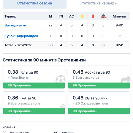
Статистика сезона
Статистика карьеры
Турнир
М
ГЛ
АС
Минуты
PEN
Эрстедивизи
29
4
5
4
0
0
940'
Кубок Нидерландов
1
0
0
0
0
0
-16'
Тотал 2025/2026
30
4
5
4
0
0
924'
Статистика за 90 минут в Эрстедивизи
0.38
0.48
Голы за 90
Ассисты за 90
4 Голы Всего
5 Всего ассистов
89 Процентиль
99 Процентиль
0.86
0.46
Г+A за 90
xG за 90 мин
9 Всего вклад в голы
4.80 Ожидаемые голы
98 Процентиль
90 Процентиль
Условия :
ГЛ
: Забитые голы
АС
: Ассисты