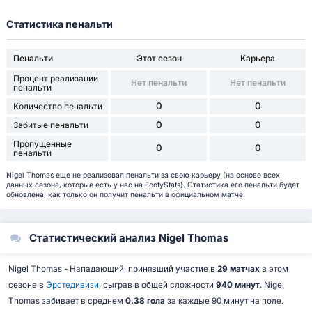
Статистика пенальти
Пенальти
Этот сезон
Карьера
Процент реализации
Нет пенальти
Нет пенальти
пенальти
0
0
Количество пенальти
0
0
Забитые пенальти
Пропущенные
0
0
пенальти
Nigel Thomas еще не реализовал пенальти за свою карьеру (на основе всех
данных сезона, которые есть у нас на FootyStats). Статистика его пенальти будет
обновлена, как только он получит пенальти в официальном матче.
Статистический анализ Nigel Thomas
Nigel Thomas - Нападающий, принявший участие в
29 матчах
в этом
сезоне в
Эрстедивизи
, сыграв в общей сложности
940 минут
. Nigel
Thomas забивает в среднем
0.38 гола
за каждые 90 минут на поле.