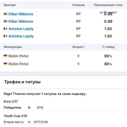
Вратари
Позиция
Пропущенные голы
за 90 минут
Kilian Nikiema
0.89
ВР
Kilian Nikiema
0.89
ВР
Antoine Lejoly
1.50
ВР
Antoine Lejoly
1.50
ВР
Менеджеры
Возраст
% побед
Robin Peter
80
0
%
Robin Peter
80
0
%
Трофеи и титулы
Nigel Thomas получил 1 титулов за свою карьеру.
Euro U17
Победитель
1x
2018
Youth Cup U19
Второе место
1x
2017/2018