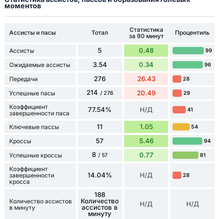
моментов
Статистика
Ассисты и пасы
Тотал
Процентиль
за 90 минут
5
0.48
Ассисты
99
3.54
0.34
Ожидаемые ассисты
96
276
26.43
Передачи
28
214
20.49
Успешные пасы
29
/ 276
Коэффициент
77.54%
Н/Д
41
завершенности паса
11
1.05
Ключевые пассы
54
57
5.46
Кроссы
94
8
0.77
Успешные кроссы
81
/ 57
Коэффициент
14.04%
Н/Д
завершенности
28
кросса
188
Количество
Количество ассистов
Н/Д
Н/Д
ассистов в
в минуту
минуту