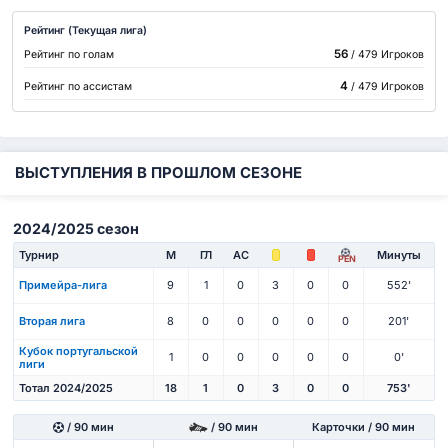
Рейтинг (Текущая лига)
56
Рейтинг по голам
/ 479 Игроков
4
Рейтинг по ассистам
/ 479 Игроков
ВЫСТУПЛЕНИЯ В ПРОШЛОМ СЕЗОНЕ
2024/2025 сезон
Турнир
М
ГЛ
АС
Минуты
PEN
Примейра-лига
9
1
0
3
0
0
552'
Вторая лига
8
0
0
0
0
0
201'
Кубок португальской
1
0
0
0
0
0
0'
лиги
Тотал 2024/2025
18
1
0
3
0
0
753'
/ 90 мин
/ 90 мин
Карточки / 90 мин