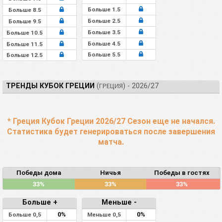
Больше 1.5
Больше 8.5
Больше 2.5
Больше 9.5
Больше 3.5
Больше 10.5
Больше 4.5
Больше 11.5
Больше 5.5
Больше 12.5
ТРЕНДЫ КУБОК ГРЕЦИИ
(ГРЕЦИЯ) - 2026/27
* Греция Кубок Греции 2026/27 Сезон еще не начался.
Статистика будет генерироваться после завершения
матча.
Победы дома
Ничья
Победы в гостях
33%
33%
33%
Больше +
Меньше -
0%
0%
Больше 0,5
Меньше 0,5