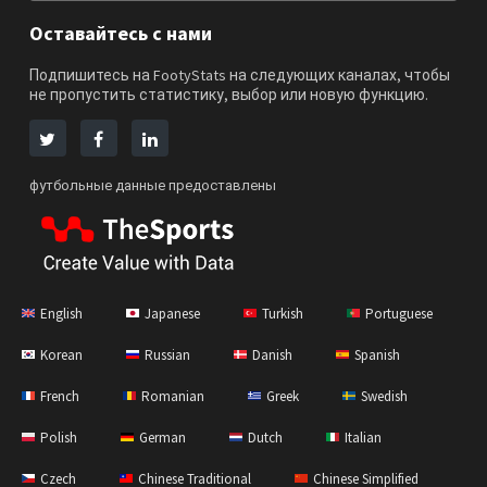
Оставайтесь с нами
Подпишитесь на FootyStats на следующих каналах, чтобы
не пропустить статистику, выбор или новую функцию.
футбольные данные предоставлены
English
Japanese
Turkish
Portuguese
Korean
Russian
Danish
Spanish
French
Romanian
Greek
Swedish
Polish
German
Dutch
Italian
Czech
Chinese Traditional
Chinese Simplified