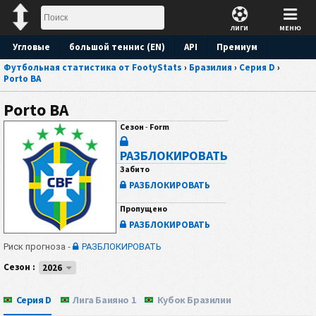
ЛИГИ
МЕНЮ
Угловые
большой теннис (EN)
API
Премиум
Футбольная статистика от FootyStats
›
Бразилия
›
Серия D
›
Прогноз
Porto BA
Porto BA
Сезон
-
Form
РАЗБЛОКИРОВАТЬ
Забито
РАЗБЛОКИРОВАТЬ
Пропущено
РАЗБЛОКИРОВАТЬ
Риск прогноза -
РАЗБЛОКИРОВАТЬ
Сезон :
2026
Серия D
Лига Баияно 1
Кубок Бразилии