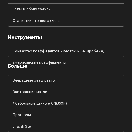
Голы в обоих таймах
Статистика точного счета
Инструменты
Конвертер коэффицентов - десятичные, дробные,
американские коэффициенты
Больше
Вчерашние результаты
Завтрашние матчи
Футбольные данные API(JSON)
Прогнозы
English Site