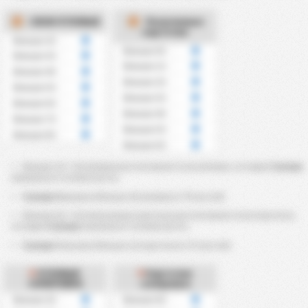
СВОИ УГЛОВЫЕ
Полученные
карточки
Больше 2.5
Больше 0.5
Больше 3.5
Больше 1.5
Больше 4.5
Больше 2.5
Больше 5.5
Больше 3.5
Больше 6.5
Больше 4.5
Больше 7.5
Больше 5.5
Больше 8.5
Больше 6.5
Больше 2,5 ~ 8,5 угловых рассчитываются из угловых, которые
Гуапоре
выиграла в течение матча.
Гуапоре
Выиграла больше 4,5 угловых в ?％ матчей.
Больше 0,5 ~ 6,5 полученных карточек рассчитываются из карточек,
которые
Гуапоре
получила в течение матча.
Гуапоре
Получила больше 2,5 карточек в ?% матчей.
УГЛОВЫЕ
Карточки
СОПЕРНИКА
соперника
Больше 2.5
Больше 0.5