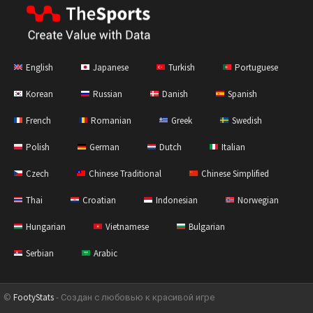
English
Japanese
Turkish
Portuguese
Korean
Russian
Danish
Spanish
French
Romanian
Greek
Swedish
Polish
German
Dutch
Italian
Czech
Chinese Traditional
Chinese Simplified
Thai
Croatian
Indonesian
Norwegian
Hungarian
Vietnamese
Bulgarian
Serbian
Arabic
©
FootyStats
- Создан с любовью к красивой игре