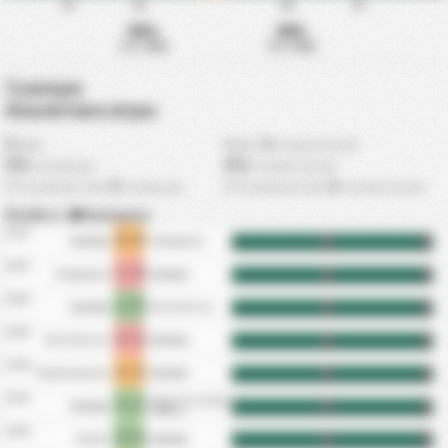
15'
30'
60'
75'
56%
44%
1-й тайм
2-й тайм
Гуапоре
Аналитика игры
0
0
мин
Макс
голов после
0%
0%
голов до
голов после
0
0
СР количество
голов до
СР количество
голов после
Забито
|
Пропущено
12/07
0 - 0
Гуапоре
Луверденсе
HT
FT
04/07
1 - 0
Луверденсе
Гуапоре
HT
FT
28/06
2 - 0
Гуапоре
Monte Roraima
HT
FT
20/06
3 - 2
Monte Roraima
Гуапоре
HT
FT
14/06
2 - 2
Индепенденсия
Гуапоре
HT
FT
31/05
AraguaГ­na Futebol
3 - 2
Гуапоре
HT
FT
e Regatas
24/05
0 - 4
Умайта
Гуапоре
HT
FT