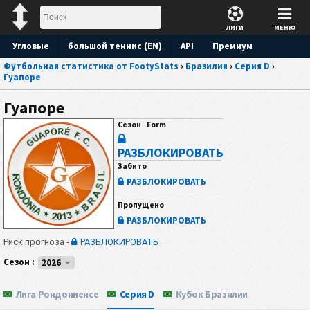
ЛИГИ
МЕНЮ
Угловые
большой теннис (EN)
API
Премиум
Футбольная статистика от FootyStats
›
Бразилия
›
Серия D
›
Прогноз
Гуапоре
Гуапоре
Сезон
-
Form
РАЗБЛОКИРОВАТЬ
Забито
РАЗБЛОКИРОВАТЬ
Пропущено
РАЗБЛОКИРОВАТЬ
Риск прогноза -
РАЗБЛОКИРОВАТЬ
Сезон :
2026
Лига Рондониенсе
Серия D
Кубок Бразилии