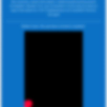
Мы изучили, какие лиги имеют наибольший выигрышный
потенциал. Кроме того, вы получаете статистику угловых и
карточек вместе с CSV. Подпишитесь на FootyStats Premium
сегодня!
Майкл Оуэн: 'Вы должны получить премию'