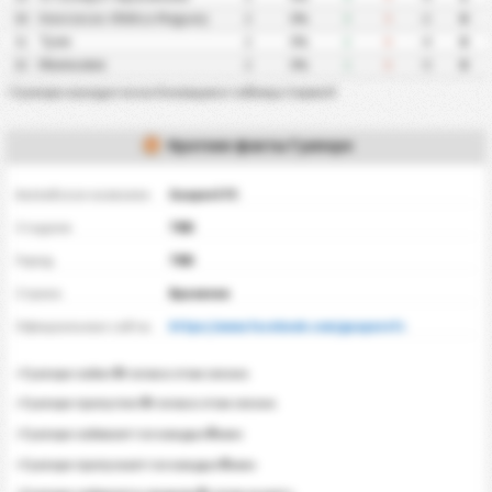
Associacao Atletica Maguary
30
2
0%
3
5
-2
0
Трен
31
2
0%
2
6
-4
0
Ивиньема
32
2
0%
1
6
-5
0
•
Гуапоре находится на 0 позиции в таблице Серия D
Краткие факты Гуапоре
Английское название
Guaporé FC
Стадион
TBD
Город
TBD
Страна
Бразилия
Официальные сайты
https://www.facebook.com/guaporefc
0
•
Гуапоре
забил
голов в этом сезоне.
0
•
Гуапоре
пропустил
голов в этом сезоне.
0
•
Гуапоре
забивает гол каждые
мин
0
•
Гуапоре
пропускает гол каждые
мин