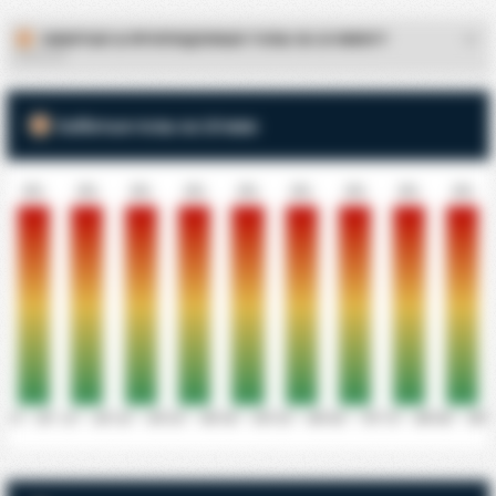
ЗАБИТЫЕ & ПРОПУЩЕННЫЕ ГОЛЫ ЗА 10 МИНУТ
-
ГУАПОРЕ
Забитые голы за 10 мин
0%
0%
0%
0%
0%
0%
0%
0%
0%
0' - 10'
11' - 20'
21' - 30'
31' - 40'
41' - 50'
51' - 60'
61' - 70'
71' - 80'
81' - 90'