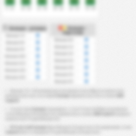
0' - 15'
16' - 30'
31' - 45'
46' - 60'
61' - 75'
76' - 90'
Больше -
Больше - угловых
Карточки
Больше 7.5
Больше 0.5
Больше 8.5
Больше 1.5
Больше 9.5
Больше 2.5
Больше 10.5
Больше 3.5
Больше 11.5
Больше 4.5
Больше 12.5
Больше 5.5
Больше 13.5
Больше 6.5
Больше 7.5 ~ 13.5 угловых рассчитываются из общего количества
угловых в матчах, в котором
Гуапоре
приняла участие в сезоне
2026
Серия D
.
Статистика
Гуапоре
показывает, что в ?% матчей было исполнено
тотал больше 9,5 угловых. В то время как в сезоне
2026 Серия D
среднее
количество ?% для больше 9,5.
В ?% матчей Гуапоре
было больше 3,5 карточек. По сравнению с этим
Серия D
имеет в среднем ?% для больше 3,5 карточек.