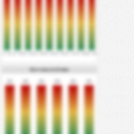
0' - 10'
11' - 20'
21' - 30'
31' - 40'
41' - 50'
51' - 60'
61' - 70'
71' - 80'
81' - 90'
Все голы за 15 мин
0%
0%
0%
0%
0%
0%