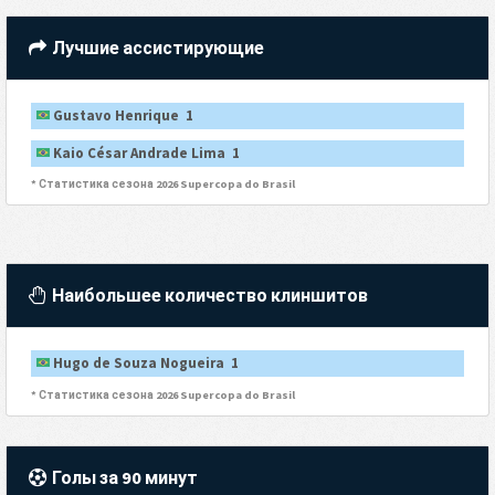
Лучшие ассистирующие
Gustavo Henrique 1
Kaio César Andrade Lima 1
* Статистика сезона 2026 Supercopa do Brasil
Наибольшее количество клиншитов
Hugo de Souza Nogueira 1
* Статистика сезона 2026 Supercopa do Brasil
Голы за 90 минут