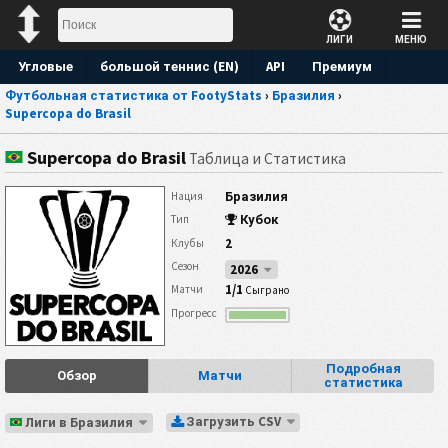
ЛИГИ
МЕНЮ
Угловые
большой теннис (EN)
API
Премиум
Футбольная статистика от FootyStats
›
Бразилия
›
Прогноз
Supercopa do Brasil
Supercopa do Brasil
Таблица и Статистика
Бразилия
Нация
Кубок
Тип
2
Клубы
Сезон
2026
1/1
Матчи
Сыграно
Прогресс
Подробная
Обзор
Матчи
статистика
Загрузить CSV
Лиги в Бразилия