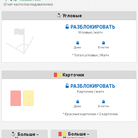
(Счет часто последователен)
Угловые
РАЗБЛОКИРОВАТЬ
Угловые / матч
Дома
В гостях
* Тотал угловых / Матч
Карточки
РАЗБЛОКИРОВАТЬ
Карточки / матч
Дома
В гостях
* Красные карточки = 2 карточки.
Больше –
Больше –