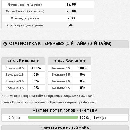
12.00
Фолы / матч (дома)
25.00
Фолы / матч (в гостях)
5.00
Офсайды / матч
46
Участвующие игроки
СТАТИСТИКА К ПЕРЕРЫВУ (1-Й ТАЙМ / 2-Й ТАЙМ)
FHG - Больше X
2HG - Больше X
100%
100%
Больше 0.5
Больше 0.5
0%
0%
Больше 1.5
Больше 1.5
0%
0%
Больше 2.5
Больше 2.5
0%
0%
Больше 3.5
Больше 3.5
* FHG = Голы в первом тайме в Бразилия- Supercopa do Brasil
* 2HG = Голы во втором тайме в Бразилия- Supercopa do Brasil
Частые тотал голов - 1-й тайм
1
Голы
100%
/
1
Раз (а)
Частый счет - 1-й тайм