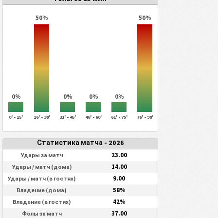
50%
50%
0%
0%
0%
0%
0' - 15'
16' - 30'
31' - 45'
46' - 60'
61' - 75'
76' - 90'
Статистика матча - 2026
23.00
Удары за матч
14.00
Удары / матч (дома)
9.00
Удары / матч (в гостях)
58%
Владение (дома)
42%
Владение (в гостях)
37.00
Фолы за матч