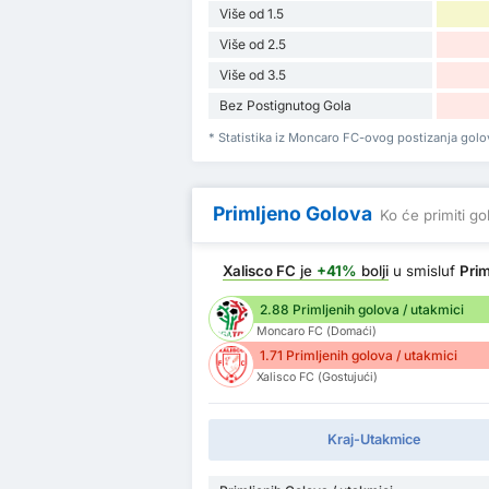
Više od 1.5
Više od 2.5
Više od 3.5
Bez Postignutog Gola
* Statistika iz Moncaro FC-ovog postizanja gol
Primljeno Golova
Ko će primiti go
Xalisco FC
je
+41%
bolji
u smisluf
Pri
2.88 Primljenih golova / utakmici
Moncaro FC (Domaći)
1.71 Primljenih golova / utakmici
Xalisco FC (Gostujući)
Kraj-Utakmice