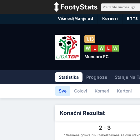
Više od/Manje od
Korneri
BTTS
1.13
W
L
W
L
W
Moncaro FC
Statistika
Prognoze
Stanje Na T
Sve
Golovi
Korneri
Kartoni
Konačni Rezultat
2
-
3
* Vremena golova nisu zabeležavana za ovu utak