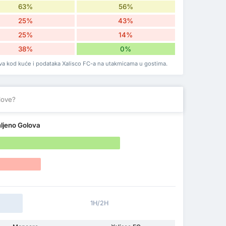
63%
56%
25%
43%
25%
14%
38%
0%
ova kod kuće i podataka Xalisco FC-a na utakmicama u gostima.
love?
mljeno Golova
1H/2H