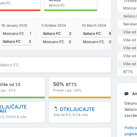
Tržište
aro FC
Xalisco FC
Moncar
Xalisco
Nerešen
19 January 2025
5 October 2024
30 March 2024
27 Janua
Više od 
Moncaro FC
1
Xalisco FC
2
Xalisco FC
6
Xalisco
Više od 
Xalisco FC
3
Moncaro FC
0
Moncaro FC
0
Moncar
Više od 
Više od 
Više od 
Xalisco FC
BTTS
50%
Više od 1.5
BTTS
Lige : 83%
Prosek Lige : 54%
An
Datuma
KLJUČAJTE
OTKLJUCAJTE
Xalisco
AH
Više od 8.5, 9.5 & više
završ
1.5, FH/2H & više
Pošto 
pogled