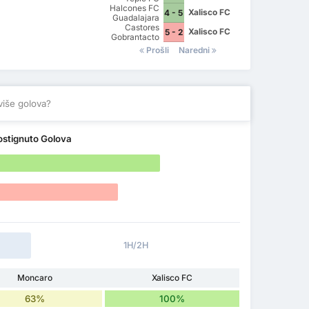
Halcones FC
Xalisco FC
4 - 5
Guadalajara
Castores
Xalisco FC
5 - 2
Gobrantacto
FC
Prošli
Naredni
više golova?
ostignuto Golova
1H/2H
Moncaro
Xalisco FC
63%
100%