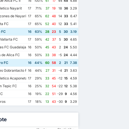
e Alica FC II
16
100%
61
17
44
48
4.88
letico Nayarit
17
71%
37
19
18
36
3.29
ones de Nayarit
17
65%
62
48
14
33
6.47
ta FC
17
65%
52
40
12
33
5.41
o FC
16
63%
28
23
5
30
3.19
Vallarta FC
17
59%
42
37
5
30
4.65
es FC Guadalajara
16
50%
45
43
2
24
5.50
s de Alica FC
16
50%
33
38
-5
24
4.44
o FC
16
44%
60
58
2
21
7.38
es Gobrantacto FC
16
44%
27
31
-4
21
3.63
letico Acaponeta
17
29%
33
45
-12
15
4.59
n Tepic FC
16
25%
32
54
-22
12
5.38
FC
16
19%
22
51
-29
9
4.56
ros
17
18%
13
43
-30
9
3.29
ote