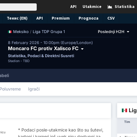
API
Utakmice
Statistika
Тенис (EN)
API
Premium
Prognoza
CSV
/
Liga TDP Grupa 1
Poslednji H2H
Meksiko
8 February 2026 - 10:00pm (Europe/London)
Moncaro FC protiv Xalisco FC
Statistika, Podaci & Direktni Susreti
Stadion -
TBD
abeli
Poluvreme
Igrači
Lig
Tim
* Podaci posle-utakmice kao što su šutevi,
micu
kartoni i korneri još uvek nisu dostupni za