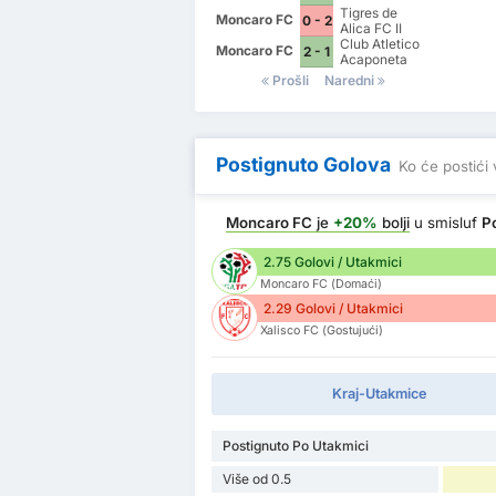
Tigres de
Moncaro FC
0 - 2
Alica FC II
Club Atletico
Moncaro FC
2 - 1
Acaponeta
Prošli
Naredni
Postignuto Golova
Ko će postići 
Moncaro FC
je
+20%
bolji
u smisluf
P
2.75 Golovi / Utakmici
Moncaro FC (Domaći)
2.29 Golovi / Utakmici
Xalisco FC (Gostujući)
Kraj-Utakmice
Postignuto Po Utakmici
Više od 0.5