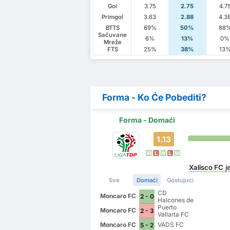
Gol
3.75
2.75
4.7
Primgol
3.63
2.88
4.3
BTTS
69%
50%
88
Sačuvane
6%
13%
0%
Mreže
FTS
25%
38%
13
Forma - Ko Će Pobediti?
Forma - Domaći
1.13
W
L
W
L
W
Xalisco FC
j
Sve
Domaći
Gostujući
CD
Moncaro FC
2 - 0
Halcones de
Nayarit
Puerto
Moncaro FC
2 - 3
Vallarta FC
Moncaro FC
VADS FC
5 - 2