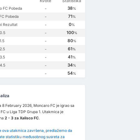
Kvote
Statistika
38
o FC Pobeda
-
%
71
 FC Pobeda
-
%
0
i Rezultat
-
%
ry 2024
15 October 2023
100
0.5
-
%
 FC
2
Moncaro FC
0
80
1.5
-
%
Xalisco FC
1
o FC
0
61
2.5
-
%
41
3.5
-
%
34
4.5
-
%
54
-
%
aliza
 8 February 2026, Moncaro FC je igrao sa
 FC u Liga TDP Grupa 1. Utakmica je
ena
2 - 3 za Xalisco FC
.
je ova utakmica završena, predlažemo da
ate statistiku međusobnog susreta za