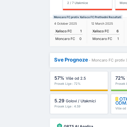
2 / 7 Utakmice
Monc
Moncaro FC protiv Xalisco FC Prethodni Rezultati
4 October 2025
12 March 2025
Xalisco FC
1
Xalisco FC
6
Moncaro FC
0
Moncaro FC
1
Sve Prognoze
- Moncaro FC protiv 
57%
72%
Više od 2.5
Prosek Lige : 72%
Prosek 
OT
5.29
Golovi / Utakmici
ODM
Prosek Lige : 4.59
Više od 
GPT5 AI Analiza