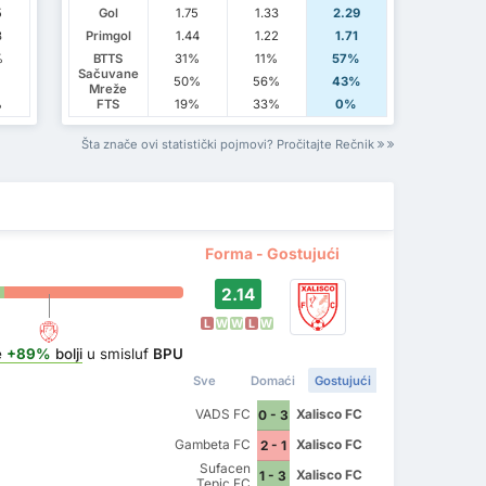
5
Gol
1.75
1.33
2.29
8
Primgol
1.44
1.22
1.71
%
BTTS
31%
11%
57%
Sačuvane
50%
56%
43%
Mreže
%
FTS
19%
33%
0%
Šta znače ovi statistički pojmovi? Pročitajte Rečnik
Forma - Gostujući
2.14
L
W
W
L
W
e
+89%
bolji
u smisluf
BPU
Sve
Domaći
Gostujući
VADS FC
Xalisco FC
0 - 3
Gambeta FC
Xalisco FC
2 - 1
Sufacen
Xalisco FC
1 - 3
Tepic FC