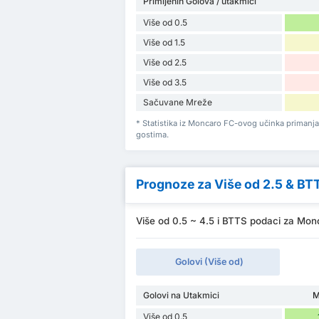
Primljenih Golova / utakmici
Više od 0.5
Više od 1.5
Više od 2.5
Više od 3.5
Sačuvane Mreže
* Statistika iz Moncaro FC-ovog učinka primanj
gostima.
Prognoze za Više od 2.5 & BT
Više od 0.5 ~ 4.5 i BTTS podaci za Monc
Golovi (Više od)
Golovi na Utakmici
M
Više od 0.5