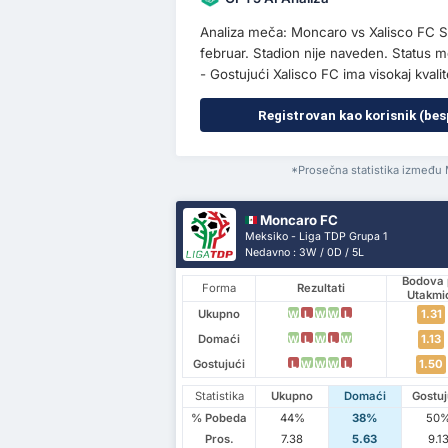
Analiza meča: Moncaro vs Xalisco FC S
februar. Stadion nije naveden. Status m
- Gostujući Xalisco FC ima visokaj kvali
Registrovan kao korisnik (bes
*Prosečna statistika između
Moncaro FC
Meksiko - Liga TDP Grupa 1
Nedavno : 3W / 0D / 5L
Bodova 
Forma
Rezultati
Utakmi
Ukupno
1.31
W
L
W
W
L
Domaći
1.13
W
L
W
L
W
Gostujući
1.50
L
W
W
W
L
Statistika
Ukupno
Domaći
Gostuj
% Pobeda
44%
38%
50
Pros.
7.38
5.63
9.1