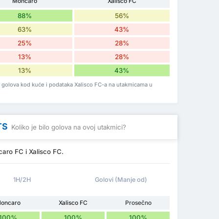
Moncaro
Xalisco FC
88%
56%
63%
43%
25%
28%
13%
28%
13%
43%
a golova kod kuće i podataka Xalisco FC-a na utakmicama u
TS
Koliko je bilo golova na ovoj utakmici?
aro FC i Xalisco FC.
1H/2H
Golovi (Manje od)
oncaro
Xalisco FC
Prosečno
100%
100%
100%