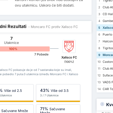
Tigres d
1
ovu utakmicu. Uskoro će biti dodati.
Club At
2
CD Halc
3
Gambe
4
dni Rezultati
- Moncaro FC protiv Xalisco FC
Xalisc
5
Puerto 
6
7
Halcon
7
Utakmice
Tigrito
8
100%
7 Pobede
Moncar
9
Xalisco FC
Castor
(100%)
10
Club At
11
lisco FC pokazuje da je od 7 sastanaka koje su imali,
je pobedio 7 puta.0 utakmica između Moncaro FC i Xalisco
Suface
12
VADS 
13
CAR To
14
%
43%
Više od 2.5
Više od 3.5
7 Utakmice
3 / 7 Utakmice
Kv
71%
Sačuvane
%
Sačuvane Mreže
Mreže