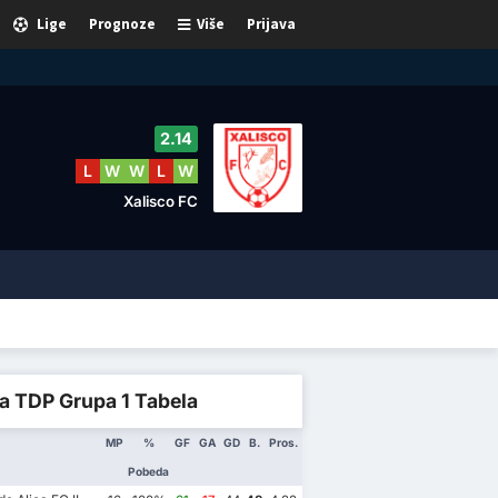
Lige
Prognoze
Više
Prijava
2.14
L
W
W
L
W
Xalisco FC
a TDP Grupa 1 Tabela
MP
%
GF
GA
GD
B.
Pros.
Pobeda