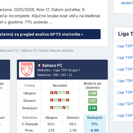
sledeć
ezona: 2025/2026, Kolo 17, Datum početka: 9.
eča: incomplete. Ključne brojke koje utiču na klađenje
tet u gostima: 71% pobeda ...
Liga 
platno) za pregled analize GPT5 statistike »
Liga TDP
 Moncaro FC i Xalisco FC tokom tekuće sezone
Liga TDP
Xalisco FC
Liga TDP
Meksiko - Liga TDP Grupa 1
Nedavno : 5W / 0D / 2L
Liga TDP
po
Bodova po
Forma
Rezultati
ci
Utakmici
Liga TDP 
Ukupno
1.88
L
L
W
W
L
Domaći
1.67
L
W
L
W
L
Liga TDP
Gostujući
2.14
L
W
W
L
W
Liga TDP
ući
Statistika
Ukupno
Domaći
Gostujući
%
% Pobeda
63%
56%
71%
3
Pros.
3.19
2.56
4.00