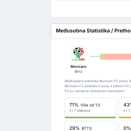
Međusobna Statistika / Pretho
0%
0%
Moncaro
(0%)
Međusobna statistika Moncaro FC protiv Xa
Moncaro FC pobedio 0 puta, a Xalisco FC 
FC su završene nerešenim rezultatom.
71%
43
Više od 1.5
5 / 7 Utakmice
3 / 
29%
0
BTTS